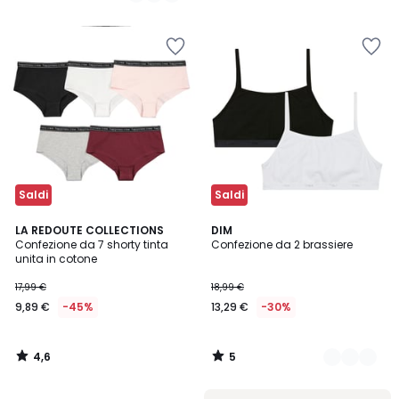
5
Saldi
Saldi
4,6
5
LA REDOUTE COLLECTIONS
2
DIM
/ 5
/
Confezione da 7 shorty tinta
Confezione da 2 brassiere
Colori
5
unita in cotone
17,99 €
18,99 €
9,89 €
-45%
13,29 €
-30%
4,6
5
/
/
5
5