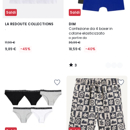
Saldi
Saldi
3
LA REDOUTE COLLECTIONS
2
DIM
/
.
Confezione da 4 boxer in
Colori
5
cotone elasticizzato
a partire da
17,99 €
30,99 €
9,89 €
-45%
18,59 €
-40%
3
/
5