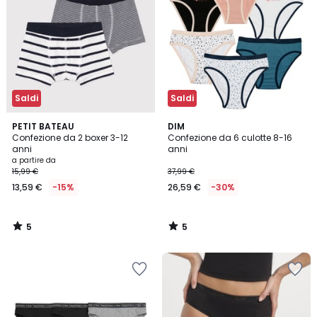
Saldi
Saldi
5
5
PETIT BATEAU
DIM
/
/
Confezione da 2 boxer 3-12
Confezione da 6 culotte 8-16
5
5
anni
anni
a partire da
15,99 €
37,99 €
13,59 €
-15%
26,59 €
-30%
5
5
/
/
5
5