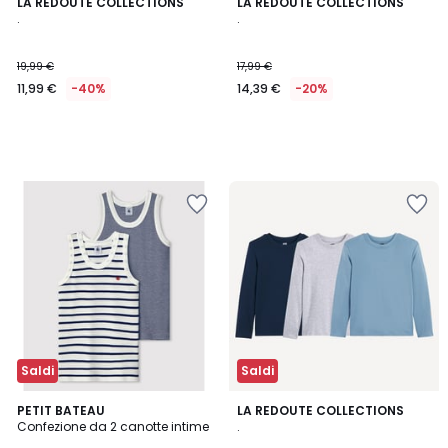
LA REDOUTE COLLECTIONS
LA REDOUTE COLLECTIONS
.
.
19,99 €
17,99 €
11,99 €
-40%
14,39 €
-20%
Saldi
Saldi
5
PETIT BATEAU
LA REDOUTE COLLECTIONS
/
Confezione da 2 canotte intime
.
5