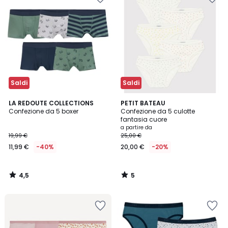
Saldi
Saldi
4,5
5
LA REDOUTE COLLECTIONS
PETIT BATEAU
/ 5
/
Confezione da 5 boxer
Confezione da 5 culotte
5
fantasia cuore
a partire da
19,99 €
25,00 €
11,99 €
-40%
20,00 €
-20%
4,5
5
/
/
5
5