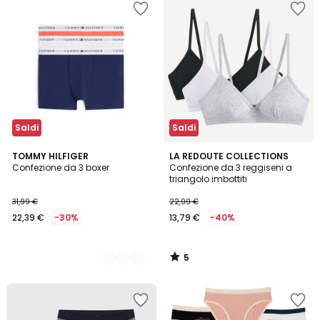
Saldi
Saldi
5
3
TOMMY HILFIGER
LA REDOUTE COLLECTIONS
/
Confezione da 3 boxer
Confezione da 3 reggiseni a
Colori
5
triangolo imbottiti
31,99 €
22,99 €
22,39 €
-30%
13,79 €
-40%
5
/
5