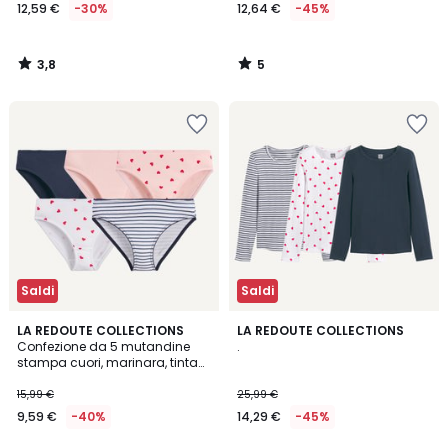
12,59 €
-30%
12,64 €
-45%
3,8
5
/
/
5
5
Saldi
Saldi
LA REDOUTE COLLECTIONS
LA REDOUTE COLLECTIONS
Confezione da 5 mutandine
.
stampa cuori, marinara, tinta
unita
15,99 €
25,99 €
9,59 €
-40%
14,29 €
-45%