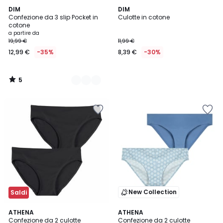
5
2
DIM
DIM
/
Confezione da 3 slip Pocket in
Culotte in cotone
Colori
5
cotone
a partire da
19,99 €
11,99 €
12,99 €
-35%
8,39 €
-30%
5
/
5
New Collection
Saldi
ATHENA
ATHENA
Confezione da 2 culotte
Confezione da 2 culotte