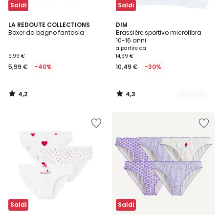
Saldi
Saldi
4,2
4,3
LA REDOUTE COLLECTIONS
2
DIM
/ 5
/ 5
Boxer da bagno fantasia
Brassière sportivo microfibra
Colori
10-16 anni
a partire da
9,99 €
14,99 €
5,99 €
-40%
10,49 €
-30%
4,2
4,3
/
/
5
5
Saldi
Saldi