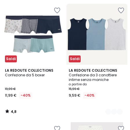
60%
di
sconto
applicato.
Saldi
Saldi
4,8
LA REDOUTE COLLECTIONS
2
LA REDOUTE COLLECTIONS
/ 5
Confezione da 5 boxer
Confezione da 3 canottiere
Colori
intime senza maniche
a partire da
19,99 €
15,99 €
11,99 €
-40%
9,59 €
-40%
4,8
/
5