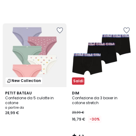
New Collection
Saldi
4,2
PETIT BATEAU
DIM
/ 5
Confezione da 5 culotte in
Confezione da 3 boxer in
cotone
cotone stretch
a partire da
28,99 €
23,99 €
16,79 €
-30%