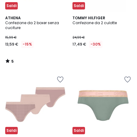
Saldi
Saldi
5
ATHENA
TOMMY HILFIGER
/
Confezione da 2 boxer senza
Confezione da 2 culotte
5
cuciture
15,99 €
24,99 €
13,59 €
-15%
17,49 €
-30%
5
/
5
Saldi
Saldi