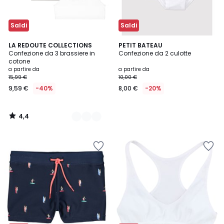
Saldi
Saldi
4,4
2
LA REDOUTE COLLECTIONS
PETIT BATEAU
/ 5
Confezione da 3 brassiere in
Confezione da 2 culotte
Colori
cotone
a partire da
a partire da
15,99 €
10,00 €
9,59 €
-40%
8,00 €
-20%
4,4
/
5