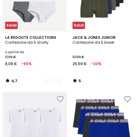
Saldi
Saldi
4,7
5
2
LA REDOUTE COLLECTIONS
JACK & JONES JUNIOR
/ 5
/
Confezione da 5 shorty
Confezione da 5 boxer
Colori
5
a partire da
17,99 €
37,99 €
8,09 €
-55%
26,59 €
-30%
4,7
5
/
/
5
5