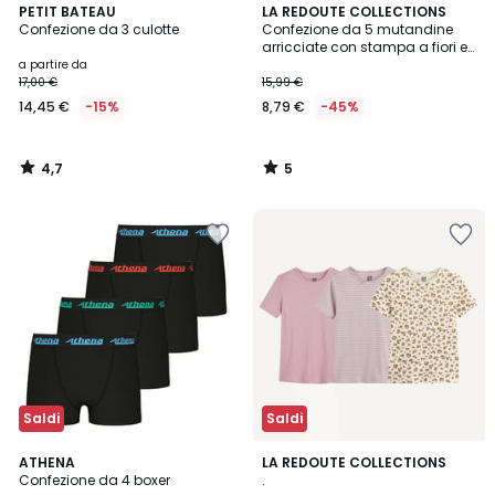
4,7
5
PETIT BATEAU
LA REDOUTE COLLECTIONS
/ 5
/
Confezione da 3 culotte
Confezione da 5 mutandine
5
arricciate con stampa a fiori e
a righe
a partire da
17,00 €
15,99 €
14,45 €
-15%
8,79 €
-45%
4,7
5
/
/
5
5
Saldi
Saldi
2
ATHENA
LA REDOUTE COLLECTIONS
Confezione da 4 boxer
.
Colori