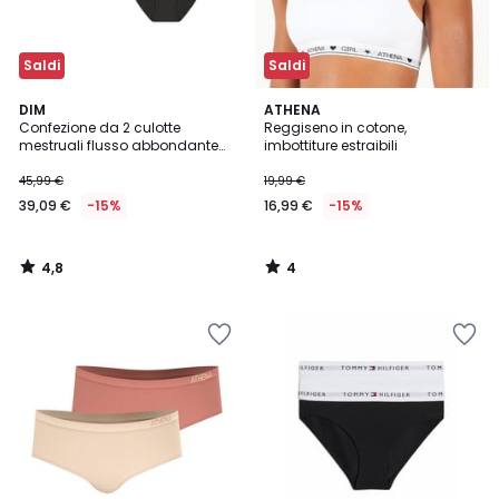
Saldi
Saldi
4,8
4
DIM
ATHENA
/ 5
/
Confezione da 2 culotte
Reggiseno in cotone,
5
mestruali flusso abbondante
imbottiture estraibili
junior
45,99 €
19,99 €
39,09 €
-15%
16,99 €
-15%
4,8
4
/
/
5
5