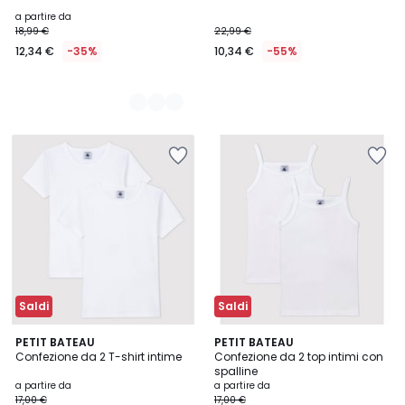
a partire da
18,99 €
22,99 €
12,34 €
-35%
10,34 €
-55%
Saldi
Saldi
4
PETIT BATEAU
PETIT BATEAU
/
Confezione da 2 T-shirt intime
Confezione da 2 top intimi con
5
spalline
a partire da
a partire da
17,00 €
17,00 €