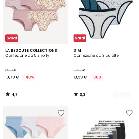
Saldi
Saldi
4,7
3,3
LA REDOUTE COLLECTIONS
2
DIM
/ 5
/ 5
Confezione da 5 shorty
Confezione da 3 culotte
Colori
17,99 €
19,99 €
10,79 €
-40%
13,99 €
-30%
4,7
3,3
/
/
5
5