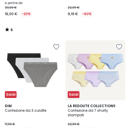
a partire da
20,00 €
22,99 €
16,00 €
-20%
9,19 €
-60%
5
/
5
Saldi
Saldi
3,8
5
DIM
LA REDOUTE COLLECTIONS
/ 5
/
Confezione da 3 culotte
Confezione da 7 shorty
5
stampati
17,99 €
22,99 €