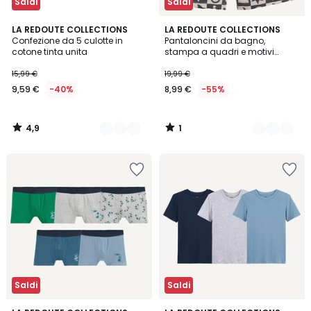
Saldi
Saldi
4,9
1
2
LA REDOUTE COLLECTIONS
2
LA REDOUTE COLLECTIONS
/ 5
/
Confezione da 5 culotte in
Pantaloncini da bagno,
Colori
Colori
5
cotone tinta unita
stampa a quadri e motivi
grafici
15,99 €
19,99 €
9,59 €
-40%
8,99 €
-55%
4,9
1
/
/
5
5
Saldi
Saldi