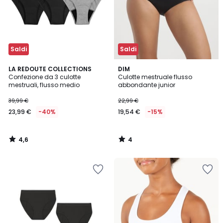
Saldi
Saldi
4,6
4
LA REDOUTE COLLECTIONS
DIM
/ 5
/
Confezione da 3 culotte
Culotte mestruale flusso
5
mestruali, flusso medio
abbondante junior
39,99 €
22,99 €
23,99 €
-40%
19,54 €
-15%
4,6
4
/
/
5
5