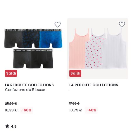
Saldi
Saldi
4,5
LA REDOUTE COLLECTIONS
LA REDOUTE COLLECTIONS
/ 5
Confezione da 5 boxer
.
25,99 €
17,99 €
10,39 €
-60%
10,79 €
-40%
4,5
/