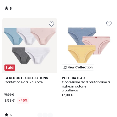
5
/
5
New Collection
Saldi
5
2
LA REDOUTE COLLECTIONS
PETIT BATEAU
/
Confezione da 5 culotte
Confezione da 3 mutandine a
Colori
5
righe, in cotone
a partire da
15,99 €
17,99 €
9,59 €
-40%
5
/