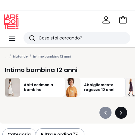
Vai
al
La
carrel
Redoute
Menu
Ricerca
Ultimi
...
articoli
Mutande
Intimo bambina 12 anni
visti
Intimo bambina 12 anni
Abiti cerimonia
Abbigliamento
bambina
ragazzo 12 anni
Précédent
Suivan
-
-
défiler
défiler
à
à
Categoria
Filtra e ordina