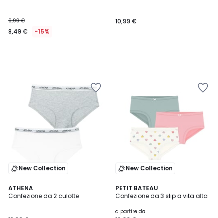
9,99 €
10,99 €
8,49 €
-15%
New Collection
New Collection
4,5
2
ATHENA
PETIT BATEAU
/ 5
Confezione da 2 culotte
Confezione da 3 slip a vita alta
Colori
a partire da