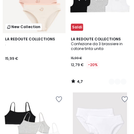
New Collection
Saldi
4,7
LA REDOUTE COLLECTIONS
2
LA REDOUTE COLLECTIONS
/ 5
.
Confezione da 3 brassiere in
Colori
cotone tinta unita
15,99 €
15,99 €
12,79 €
-20%
4,7
/
5