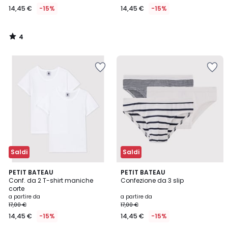
14,45 €
-15%
14,45 €
-15%
4
/
5
Saldi
Saldi
5
PETIT BATEAU
PETIT BATEAU
/
Conf. da 2 T-shirt maniche
Confezione da 3 slip
5
corte
a partire da
a partire da
17,00 €
17,00 €
14,45 €
-15%
14,45 €
-15%