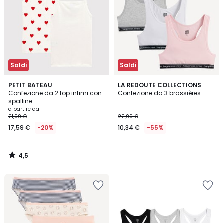
Saldi
Saldi
4,5
PETIT BATEAU
LA REDOUTE COLLECTIONS
/ 5
Confezione da 2 top intimi con
Confezione da 3 brassières
spalline
a partire da
21,99 €
22,99 €
17,59 €
-20%
10,34 €
-55%
4,5
/
5