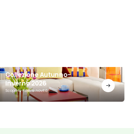
ollezione
Collezione Autunno-
utunno-
nverno
Inverno 2026
026
Scopri le nostre novità