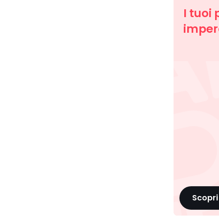
I tuoi 
imperd
Scopri