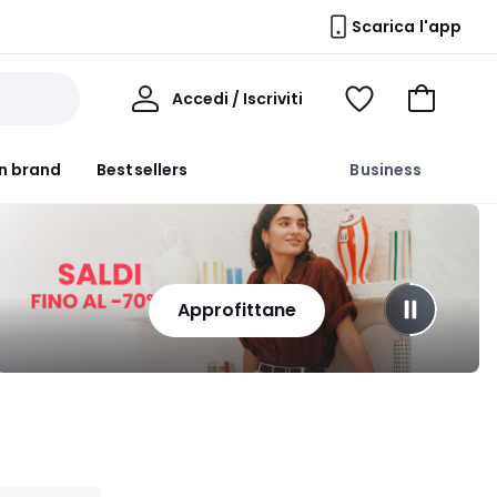
Scarica l'app
Il
Accedi / Iscriviti
Voir
Vai
Mio
ma
al
Profilo
wishlist
carrello
n brand
Bestsellers
Business
Approfittane