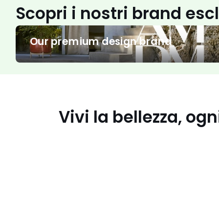
Scopri i nostri brand esc
Our
Our premium design brand
premium
design
brand
I
costumi
must
Vivi la bellezza, ogn
have
per
l'estate
I
tuoi
look
estivi