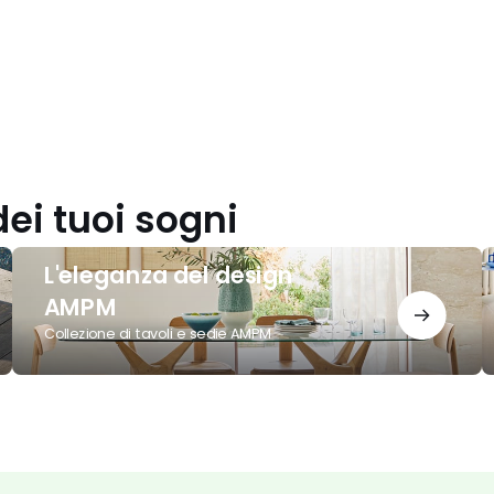
dei tuoi sogni
L'eleganza
C
L'eleganza del design
del
A
design
I
AMPM
AMPM
2
Collezione di tavoli e sedie AMPM