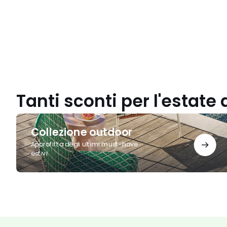
Tanti sconti per l'estate 
Collezione
outdoor
Collezione outdoor
Approfitta degli ultimi must-have
estivi