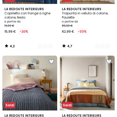
4,2
4,7
3
LA REDOUTE INTERIEURS
3
LA REDOUTE INTERIEURS
/ 5
/ 5
Copriletto con frange a righe
Trapunta in velluto di cotone,
Colori
Colori
cotone, Nedo
Paulette
a partire da
a partire da
19,99 €
89,99 €
15,99 €
-20%
62,99 €
-30%
4,2
4,7
/
/
5
5
Saldi
Saldi
3,9
LA REDOUTE INTERIEURS
LA REDOUTE INTERIEURS