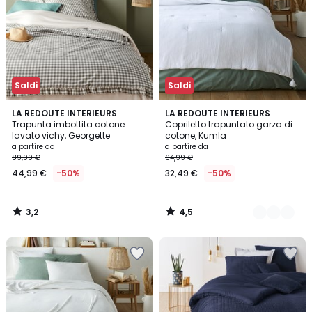
Saldi
Saldi
3,2
4,5
LA REDOUTE INTERIEURS
9
LA REDOUTE INTERIEURS
/ 5
/ 5
Trapunta imbottita cotone
Copriletto trapuntato garza di
Colori
lavato vichy, Georgette
cotone, Kumla
a partire da
a partire da
89,99 €
64,99 €
44,99 €
-50%
32,49 €
-50%
3,2
4,5
/
/
5
5