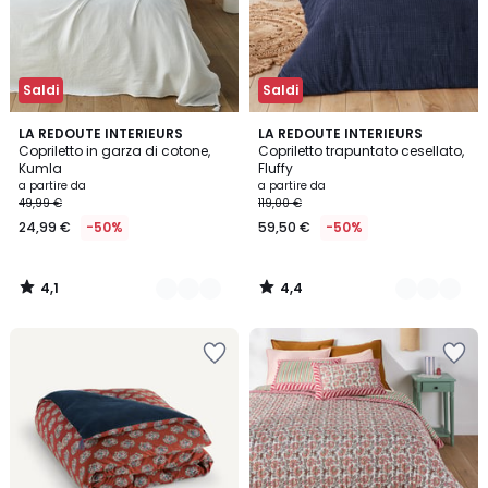
Saldi
Saldi
4,1
4,4
6
LA REDOUTE INTERIEURS
2
LA REDOUTE INTERIEURS
/ 5
/ 5
Copriletto in garza di cotone,
Copriletto trapuntato cesellato,
Colori
Colori
Kumla
Fluffy
a partire da
a partire da
49,99 €
119,00 €
24,99 €
-50%
59,50 €
-50%
4,1
4,4
/
/
5
5