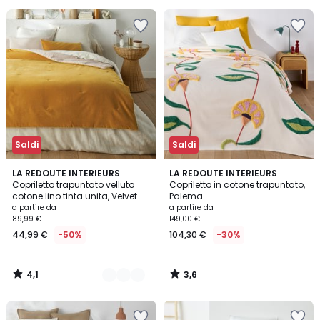
Saldi
Saldi
4,1
3,6
6
LA REDOUTE INTERIEURS
LA REDOUTE INTERIEURS
/ 5
/ 5
Copriletto trapuntato velluto
Copriletto in cotone trapuntato,
Colori
cotone lino tinta unita, Velvet
Palema
a partire da
a partire da
89,99 €
149,00 €
44,99 €
-50%
104,30 €
-30%
4,1
3,6
/
/
5
5