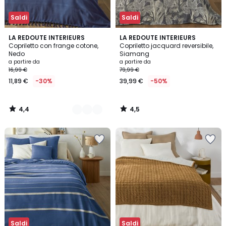
Saldi
Saldi
4,4
4,5
11
LA REDOUTE INTERIEURS
LA REDOUTE INTERIEURS
/ 5
/ 5
Copriletto con frange cotone,
Copriletto jacquard reversibile,
Colori
Nedo
Siamang
a partire da
a partire da
16,99 €
79,99 €
11,89 €
-30%
39,99 €
-50%
4,4
4,5
/
/
5
5
Saldi
Saldi