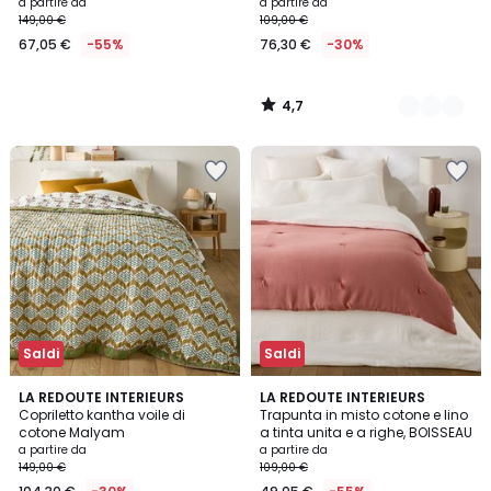
a partire da
a partire da
149,00 €
109,00 €
67,05 €
-55%
76,30 €
-30%
4,7
/
5
Saldi
Saldi
4,2
5
LA REDOUTE INTERIEURS
3
LA REDOUTE INTERIEURS
/ 5
/
Copriletto kantha voile di
Trapunta in misto cotone e lino
Colori
5
cotone Malyam
a tinta unita e a righe, BOISSEAU
a partire da
a partire da
149,00 €
109,00 €