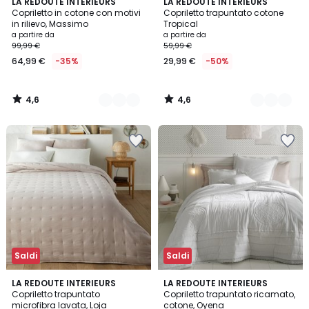
4,6
4,6
2
LA REDOUTE INTERIEURS
5
LA REDOUTE INTERIEURS
/ 5
/ 5
Copriletto in cotone con motivi
Copriletto trapuntato cotone
Colori
Colori
in rilievo, Massimo
Tropical
a partire da
a partire da
99,99 €
59,99 €
64,99 €
-35%
29,99 €
-50%
4,6
4,6
/
/
5
5
Saldi
Saldi
4,5
4,6
5
LA REDOUTE INTERIEURS
LA REDOUTE INTERIEURS
/ 5
/ 5
Copriletto trapuntato
Copriletto trapuntato ricamato,
Colori
microfibra lavata, Loja
cotone, Oyena