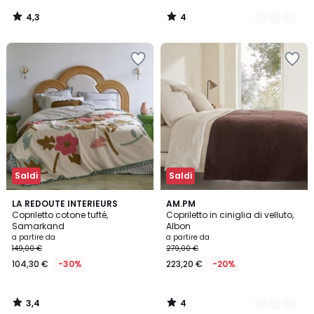
4,3
4
/
/
5
5
Saldi
Saldi
3,4
4
LA REDOUTE INTERIEURS
4
AM.PM
/ 5
/
Copriletto cotone tufté,
Copriletto in ciniglia di velluto,
Colori
5
Samarkand
Albon
a partire da
a partire da
149,00 €
279,00 €
104,30 €
-30%
223,20 €
-20%
3,4
4
/
/