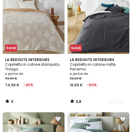
Saldi
Saldi
3
3,8
LA REDOUTE INTERIEURS
5
LA REDOUTE INTERIEURS
/
/ 5
Copriletto in cotone stampato,
Copriletto in cotone natté,
Colori
5
Thiago
Panama
a partire da
a partire da
99,99 €
39,99 €
74,99 €
-25%
19,99 €
-50%
3
3,8
/
/
5
5