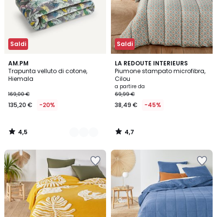
Saldi
Saldi
4,5
4,7
2
AM.PM
LA REDOUTE INTERIEURS
/ 5
/ 5
Trapunta velluto di cotone,
Piumone stampato microfibra,
Colori
Hiemala
Cilou
a partire da
169,00 €
69,99 €
135,20 €
-20%
38,49 €
-45%
4,5
4,7
/
/
5
5