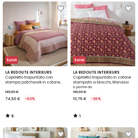
Saldi
Saldi
5
1
LA REDOUTE INTERIEURS
LA REDOUTE INTERIEURS
/
/
Copriletto trapuntato con
Copriletto trapuntato in cotone
5
5
stampa patchwork in cotone
stampato a blocchi, Manassi
lavato, NAHRO
a partire da
149,00 €
149,00 €
74,50 €
-50%
111,75 €
-25%
5
1
/
/
5
5