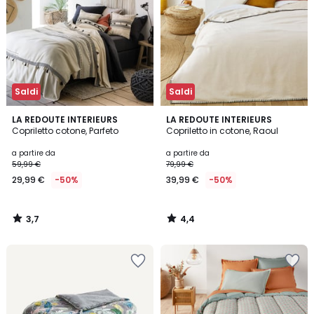
Saldi
Saldi
3,7
4,4
LA REDOUTE INTERIEURS
LA REDOUTE INTERIEURS
/ 5
/ 5
Copriletto cotone, Parfeto
Copriletto in cotone, Raoul
a partire da
a partire da
59,99 €
79,99 €
29,99 €
-50%
39,99 €
-50%
3,7
4,4
/
/
5
5