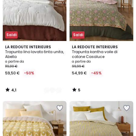
Saldi
Saldi
4,1
5
5
LA REDOUTE INTERIEURS
LA REDOUTE INTERIEURS
/ 5
/
Trapunta lino lavato tinta unita,
Trapunta kantha voile di
Colori
5
Abella
cotone Casaluce
a partire da
a partire da
119,00 €
99,99 €
59,50 €
-50%
54,99 €
-45%
4,1
5
/
/
5
5