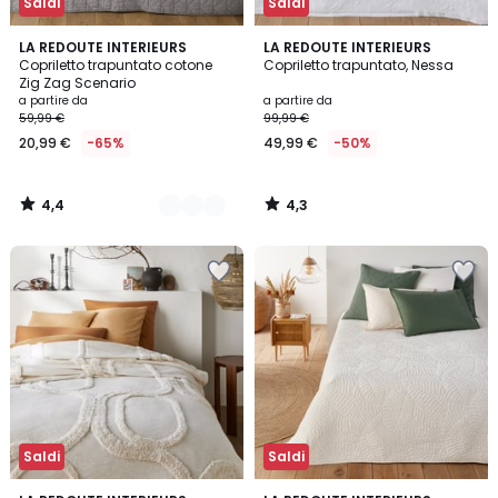
Saldi
Saldi
4,4
4,3
9
LA REDOUTE INTERIEURS
LA REDOUTE INTERIEURS
/ 5
/ 5
Copriletto trapuntato cotone
Copriletto trapuntato, Nessa
Colori
Zig Zag Scenario
a partire da
a partire da
59,99 €
99,99 €
20,99 €
-65%
49,99 €
-50%
4,4
4,3
/
/
5
5
Saldi
Saldi