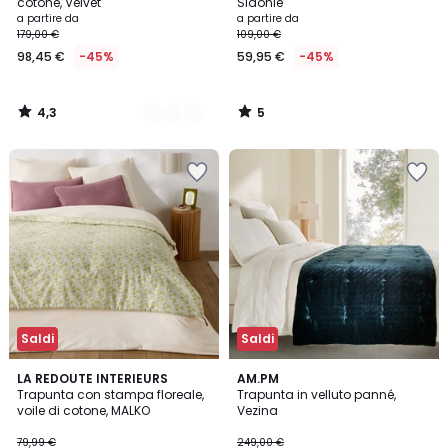
5
cotone, Velvet
Sidonie
a partire da
a partire da
179,00 €
109,00 €
98,45 €
-45%
59,95 €
-45%
4,3
5
/
/
5
5
Saldi
Saldi
5
LA REDOUTE INTERIEURS
5
AM.PM
/
Trapunta con stampa floreale,
Trapunta in velluto panné,
Colori
5
voile di cotone, MALKO
Vezina
79,99 €
249,00 €