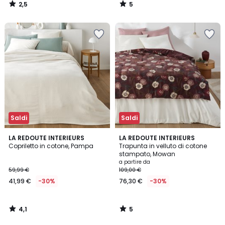
2,5
5
/
/
5
5
Saldi
Saldi
4,1
5
LA REDOUTE INTERIEURS
LA REDOUTE INTERIEURS
/ 5
/
Copriletto in cotone, Pampa
Trapunta in velluto di cotone
5
stampato, Mowan
a partire da
59,99 €
109,00 €
41,99 €
-30%
76,30 €
-30%
4,1
5
/
/
5
5