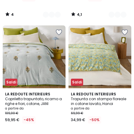
da
69,99
4
4,1
€
/
/
5
5
Invece
di
99,99
€
50%
di
sconto
applicato.
Saldi
Saldi
2,5
5
LA REDOUTE INTERIEURS
LA REDOUTE INTERIEURS
/ 5
/
Copriletto trapuntato, ricamo a
Trapunta con stampa floreale
5
righe e fiori, cotone, JANI
in cotone lavato, Hanoi
a partire da
a partire da
109,00 €
69,99 €
59,95 €
-45%
34,99 €
-50%