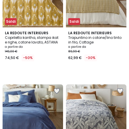
Saldi
Saldi
LA REDOUTE INTERIEURS
LA REDOUTE INTERIEURS
Copriletto kantha, stampa ikat
Trapuntino in cotone/lino tinto
e righe, cotone lavato, ASTANA
in filo, Cottage
a partire da
a partire da
149,00 €
89,99 €
74,50 €
-50%
62,99 €
-30%