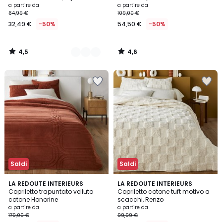
a partire da
a partire da
64,99 €
109,00 €
32,49 €
-50%
54,50 €
-50%
4,5
4,6
/
/
5
5
Saldi
Saldi
4,4
2,5
LA REDOUTE INTERIEURS
LA REDOUTE INTERIEURS
/ 5
/ 5
Copriletto trapuntato velluto
Copriletto cotone tuft motivo a
cotone Honorine
scacchi, Renzo
a partire da
a partire da
179,00 €
99,99 €