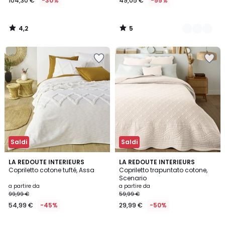
104,30 €
-30%
49,05 €
-55%
4,2
5
/
/
5
5
Saldi
Saldi
4,4
4,5
2
LA REDOUTE INTERIEURS
9
LA REDOUTE INTERIEURS
/ 5
/ 5
Copriletto cotone tufté, Assa
Copriletto trapuntato cotone,
Colori
Colori
Scenario
a partire da
a partire da
99,99 €
59,99 €
54,99 €
-45%
29,99 €
-50%