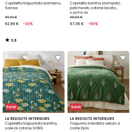
/ 5
Copriletto trapuntato bambino,
Copriletto kantha stampato
Sanaa
patchwork, cotone lavato,
NIZAR
a partire da
89,99 €
149,00 €
62,99 €
-30%
67,05 €
-55%
3,9
/
5
Saldi
Saldi
4,7
LA REDOUTE INTERIEURS
2
LA REDOUTE INTERIEURS
/ 5
Copriletto trapuntato kantha,
Trapunta imbottita velluto a
Colori
voile di cotone, SONG
coste Dylis