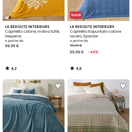
Saldi
4,2
4,6
LA REDOUTE INTERIEURS
LA REDOUTE INTERIEURS
/ 5
/ 5
Copriletto cotone, motivo tufté,
Copriletto trapuntato cotone
Hesperos
lavato, Sparrow
a partire da
a partire da
99,99 €
99,99 €
59,99 €
-40%
4,2
4,6
/
/
5
5