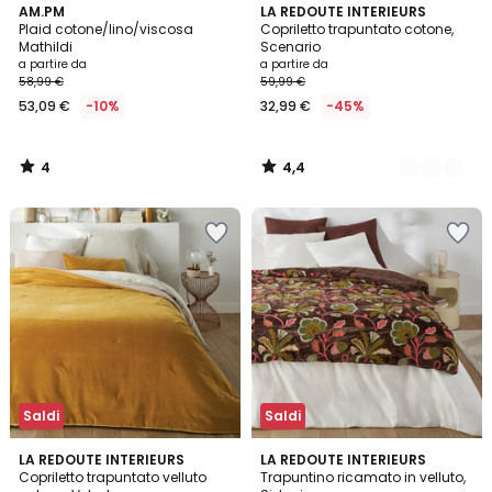
4
4,4
AM.PM
9
LA REDOUTE INTERIEURS
/
/ 5
Plaid cotone/lino/viscosa
Copriletto trapuntato cotone,
Colori
5
Mathildi
Scenario
a partire da
a partire da
58,99 €
59,99 €
53,09 €
-10%
32,99 €
-45%
4
4,4
/
/
5
5
Saldi
Saldi
4,3
5
7
LA REDOUTE INTERIEURS
LA REDOUTE INTERIEURS
/ 5
/
Copriletto trapuntato velluto
Trapuntino ricamato in velluto,
Colori