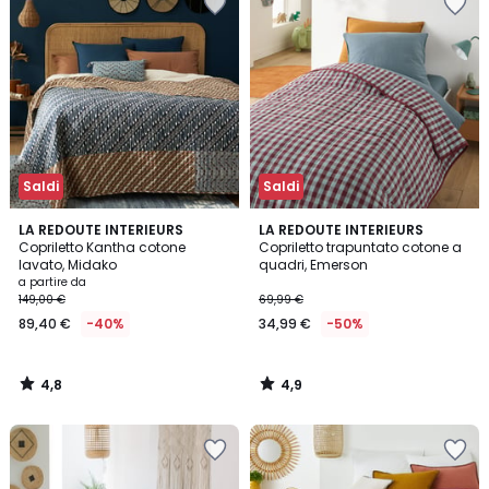
Saldi
Saldi
4,8
4,9
LA REDOUTE INTERIEURS
LA REDOUTE INTERIEURS
/ 5
/ 5
Copriletto Kantha cotone
Copriletto trapuntato cotone a
lavato, Midako
quadri, Emerson
a partire da
149,00 €
69,99 €
89,40 €
-40%
34,99 €
-50%
4,8
4,9
/
/
5
5