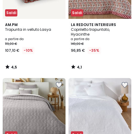
Saldi
Saldi
4,5
4,1
AM.PM
LA REDOUTE INTERIEURS
/ 5
/ 5
Trapunta in velluto Lasya
Copriletto trapuntato,
Hyacinthe
a partire da
a partire da
119,00 €
149,00 €
107,10 €
-10%
96,85 €
-35%
4,5
4,1
/
/
5
5