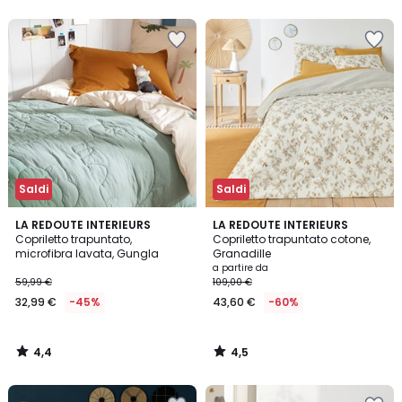
5
5
Saldi
Saldi
4,4
4,5
LA REDOUTE INTERIEURS
LA REDOUTE INTERIEURS
/ 5
/ 5
Copriletto trapuntato,
Copriletto trapuntato cotone,
microfibra lavata, Gungla
Granadille
a partire da
59,99 €
109,00 €
32,99 €
-45%
43,60 €
-60%
4,4
4,5
/
/
5
5