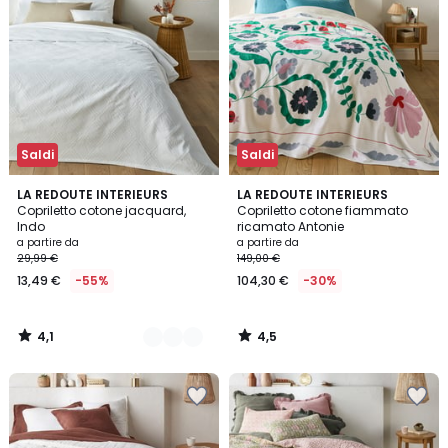
Saldi
Saldi
4,1
4,5
6
LA REDOUTE INTERIEURS
LA REDOUTE INTERIEURS
/ 5
/ 5
Copriletto cotone jacquard,
Copriletto cotone fiammato
Colori
Indo
ricamato Antonie
a partire da
a partire da
29,99 €
149,00 €
13,49 €
-55%
104,30 €
-30%
4,1
4,5
/
/
5
5