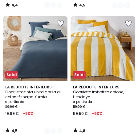
4,4
4,5
/
/
5
5
Saldi
Saldi
4,5
4,8
5
LA REDOUTE INTERIEURS
LA REDOUTE INTERIEURS
/ 5
/ 5
Copriletto tinta unita garza di
Copriletto imbottito cotone,
Colori
cotone/sherpa Kumla
Hendaye
a partire da
a partire da
39,99 €
119,00 €
19,99 €
-50%
59,50 €
-50%
4,5
4,8
/
/
5
5