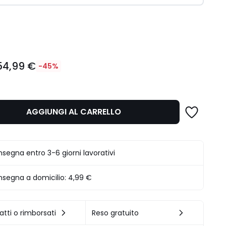
ità
54,99 €
-45%
AGGIUNGI AL CARRELLO
segna entro 3-6 giorni lavorativi
segna a domicilio:
4,99 €
.
atti o rimborsati
Reso gratuito