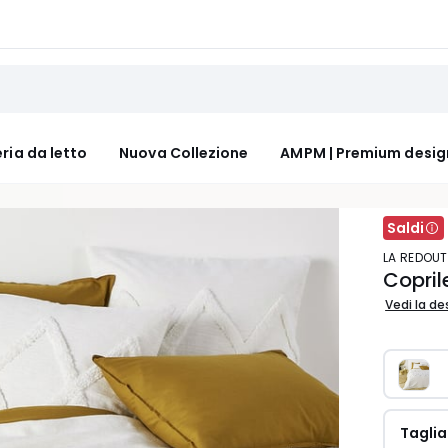
ria da letto
Nuova Collezione
AMPM | Premium desig
Saldi
LA REDOUT
Copril
Vedi la de
Taglia