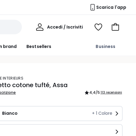
Scarica l'app
Il
Accedi / Iscriviti
Voir
Vai
Mio
ma
al
Profilo
wishlist
carrello
n brand
Bestsellers
Business
E INTERIEURS
etto cotone tufté, Assa
scrizione
4,4
/5
113 recensioni
Bianco
+
1
Colore