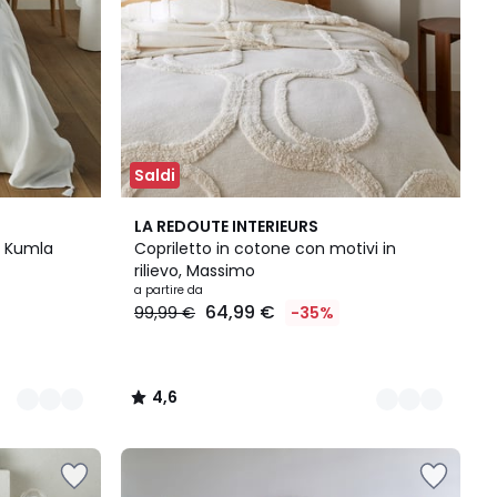
Saldi
2
4,6
LA REDOUTE INTERIEURS
Colori
/ 5
, Kumla
Copriletto in cotone con motivi in
rilievo, Massimo
a partire da
64,99 €
99,99 €
-35%
4,6
/
5