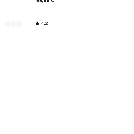
99,99 €
4,2
/
5