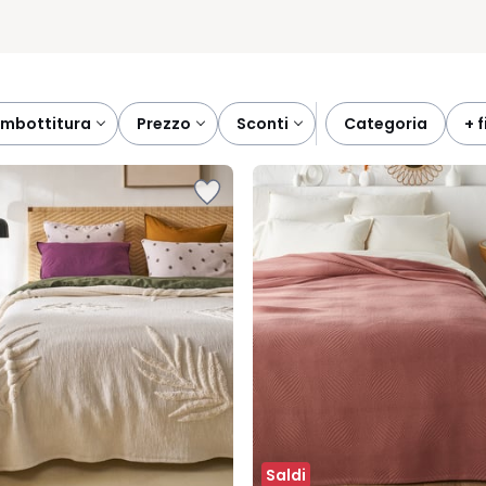
imbottitura
prezzo
sconti
categoria
+ 
Saldi