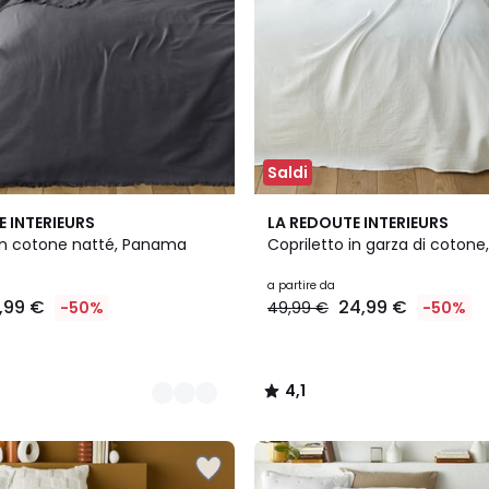
Saldi
7
4,1
E INTERIEURS
LA REDOUTE INTERIEURS
Colori
/ 5
 in cotone natté, Panama
Copriletto in garza di cotone
a partire da
9,99 €
24,99 €
-50%
49,99 €
-50%
4,1
/
5