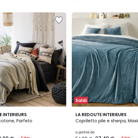
/
5
Saldi
6
4,5
E INTERIEURS
LA REDOUTE INTERIEURS
Colori
/ 5
cotone, Parfeto
Copriletto pile e sherpa, Max
a partire da