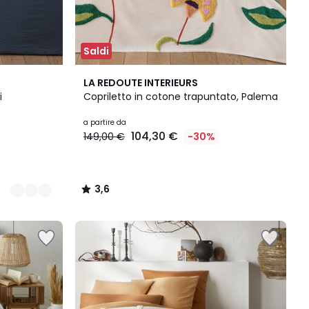
Saldi
3,6
LA REDOUTE INTERIEURS
/ 5
i
Copriletto in cotone trapuntato, Palema
a partire da
104,30 €
149,00 €
-30%
3,6
/
5