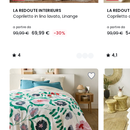
5
4
2
4,1
LA REDOUTE INTERIEURS
LA REDOUT
Colori
/
Colori
/ 5
Copriletto in lino lavato, Linange
Copriletto 
5
Prezzo
a partire da
a partire da
69,99 €
5
99,99 €
-30%
99,99 €
a
partire
da
69,99
4
4,1
€
/
/
Invece
5
5
di
99,99
€
30%
di
sconto
applicato.