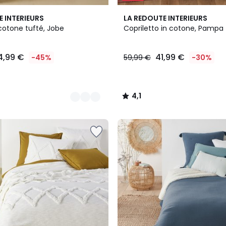
2
4,1
E INTERIEURS
LA REDOUTE INTERIEURS
Colori
/ 5
cotone tufté, Jobe
Copriletto in cotone, Pampa
4,99 €
41,99 €
-45%
59,99 €
-30%
4,1
/
5