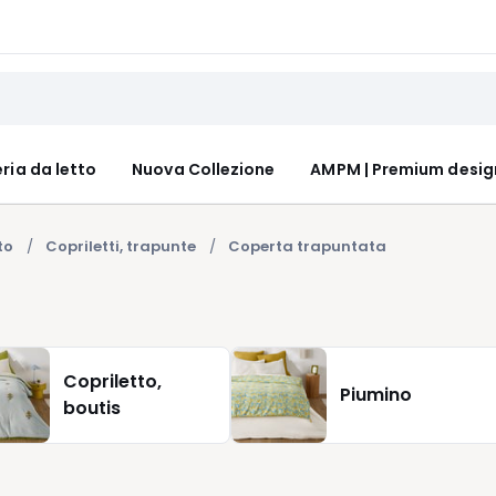
ria da letto
Nuova Collezione
AMPM | Premium desig
to
Copriletti, trapunte
Coperta trapuntata
Copriletto,
Piumino
boutis