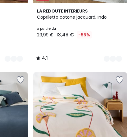
6
4,1
LA REDOUTE INTERIEURS
Colori
/ 5
Copriletto cotone jacquard, Indo
a partire da
13,49 €
29,99 €
-55%
4,1
/
5