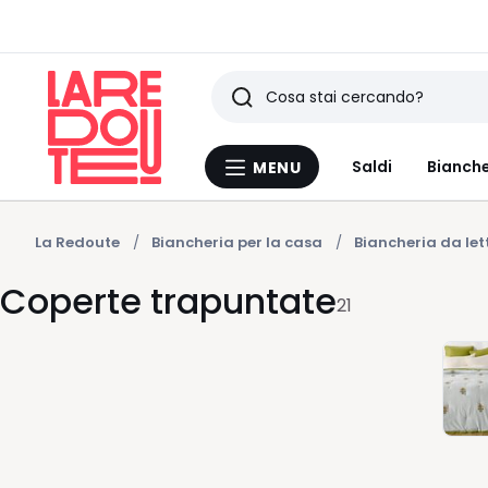
Ricerca
Ultimi
Saldi
Bianche
MENU
Menu
articoli
La
Redoute
visti
La Redoute
Biancheria per la casa
Biancheria da let
Coperte trapuntate
21