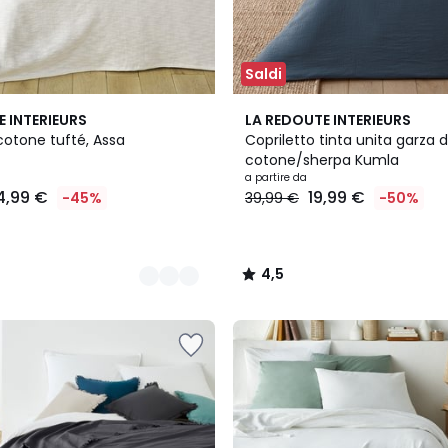
Saldi
4
4,5
E INTERIEURS
LA REDOUTE INTERIEURS
Colori
/ 5
cotone tufté, Assa
Copriletto tinta unita garza d
cotone/sherpa Kumla
a partire da
4,99 €
19,99 €
-45%
39,99 €
-50%
4,5
/
5