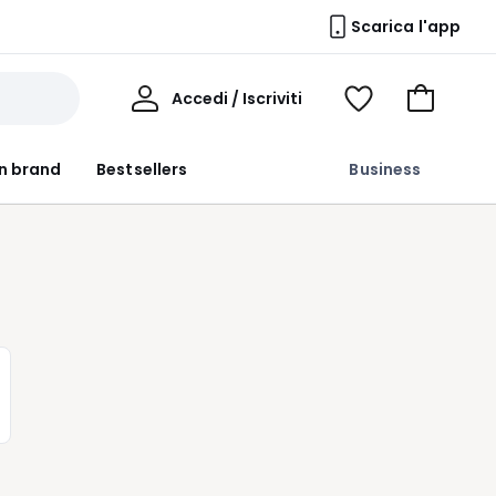
Scarica l'app
Il
Accedi / Iscriviti
Voir
Vai
Mio
ma
al
Profilo
wishlist
carrello
n brand
Bestsellers
Business