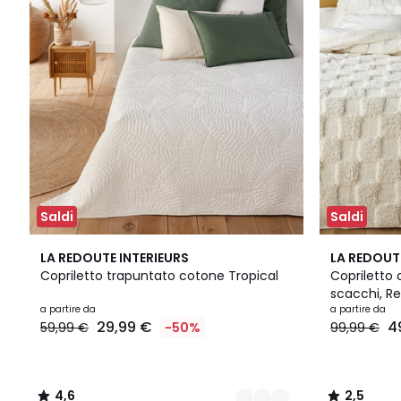
Saldi
Saldi
5
4,6
2,5
LA REDOUTE INTERIEURS
LA REDOUT
Colori
/ 5
/ 5
Copriletto trapuntato cotone Tropical
Copriletto
scacchi, R
a partire da
a partire da
29,99 €
4
59,99 €
-50%
99,99 €
4,6
2,5