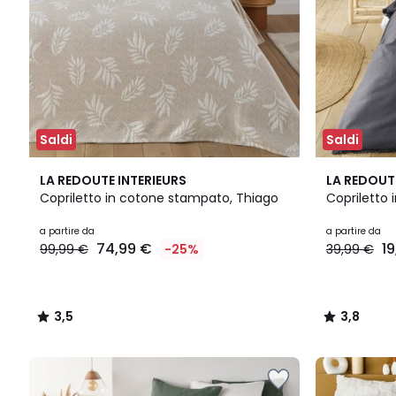
Saldi
Saldi
3,5
5
3,8
LA REDOUTE INTERIEURS
LA REDOUT
/ 5
Colori
/ 5
Copriletto in cotone stampato, Thiago
Copriletto
a partire da
a partire da
74,99 €
1
99,99 €
-25%
39,99 €
3,5
3,8
/
/
5
5