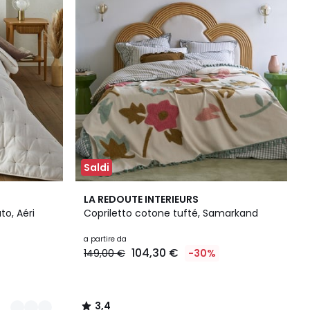
Saldi
3,4
LA REDOUTE INTERIEURS
/ 5
to, Aéri
Copriletto cotone tufté, Samarkand
a partire da
104,30 €
149,00 €
-30%
3,4