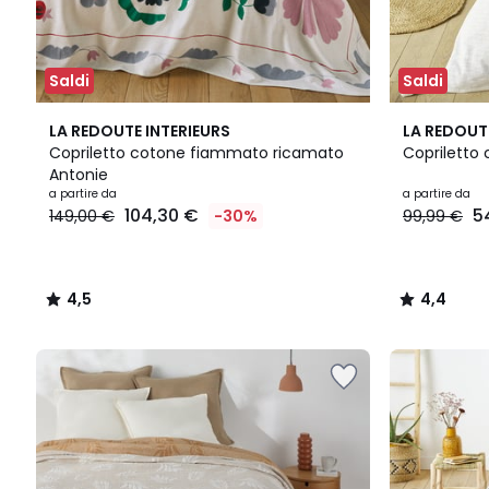
Saldi
Saldi
4,5
2
4,4
LA REDOUTE INTERIEURS
LA REDOUT
/ 5
Colori
/ 5
Copriletto cotone fiammato ricamato
Copriletto 
Antonie
a partire da
a partire da
104,30 €
5
149,00 €
-30%
99,99 €
4,5
4,4
/
/
5
5