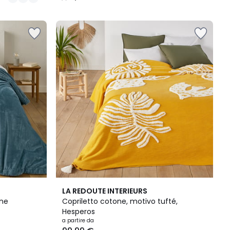
/
5
4,2
LA REDOUTE INTERIEURS
/ 5
ine
Copriletto cotone, motivo tufté,
Hesperos
a partire da