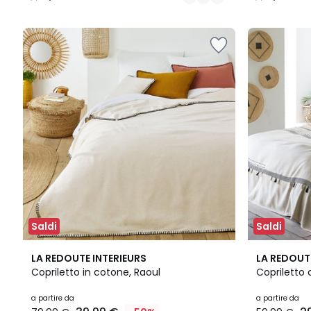
/
/
5
5
Saldi
Saldi
4,4
3,7
LA REDOUTE INTERIEURS
LA REDOUT
/ 5
/ 5
Copriletto in cotone, Raoul
Copriletto 
a partire da
a partire da