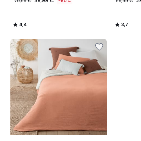
39,99 €
2
79,99 €
-50%
59,99 €
4,4
3,7
/
/
5
5