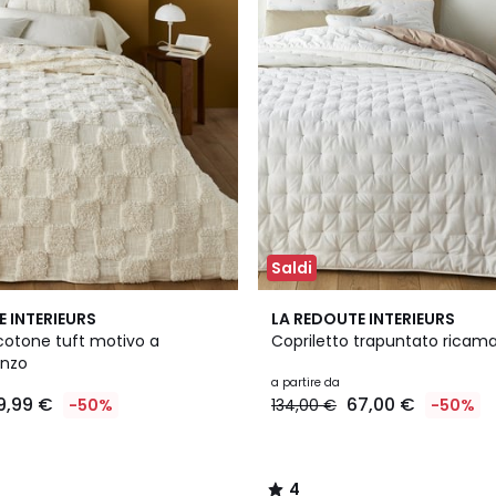
Saldi
4
4
E INTERIEURS
LA REDOUTE INTERIEURS
Colori
/
 cotone tuft motivo a
Copriletto trapuntato ricama
5
enzo
a partire da
9,99 €
67,00 €
-50%
134,00 €
-50%
4