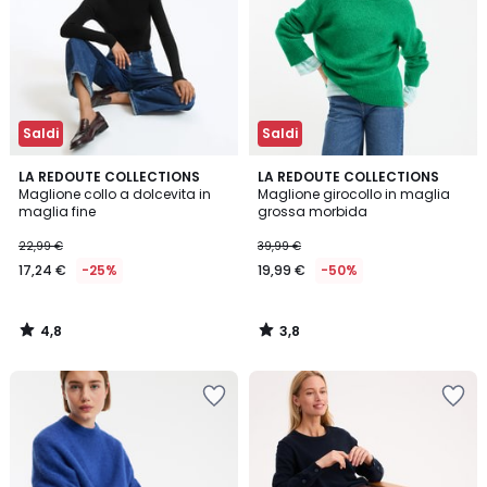
Saldi
Saldi
4,8
3,8
LA REDOUTE COLLECTIONS
LA REDOUTE COLLECTIONS
/ 5
/ 5
Maglione collo a dolcevita in
Maglione girocollo in maglia
maglia fine
grossa morbida
22,99 €
39,99 €
17,24 €
-25%
19,99 €
-50%
4,8
3,8
/
/
5
5