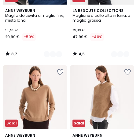
3,7
4,5
2
ANNE WEYBURN
2
LA REDOUTE COLLECTIONS
/ 5
/ 5
Maglia dolcevita a maglia fine,
Maglione a collo alto in lana, a
Colori
Colori
misto lana
maglia grossa
59,99 €
79,99 €
29,99 €
-50%
47,99 €
-40%
3,7
4,5
/
/
5
5
Saldi
Saldi
4
4,7
3
ANNE WEYBURN
2
ANNE WEYBURN