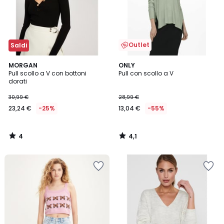
Outlet
Saldi
4
4,1
MORGAN
ONLY
/
/ 5
Pull scollo a V con bottoni
Pull con scollo a V
5
dorati
30,99 €
28,99 €
23,24 €
-25%
13,04 €
-55%
4
4,1
/
/
5
5