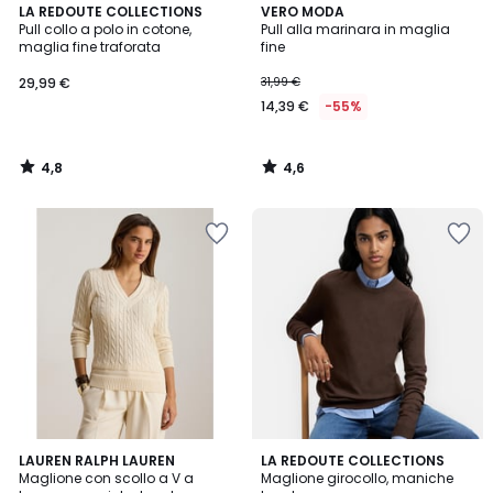
4,8
4,6
LA REDOUTE COLLECTIONS
VERO MODA
/ 5
/ 5
Pull collo a polo in cotone,
Pull alla marinara in maglia
maglia fine traforata
fine
29,99 €
31,99 €
14,39 €
-55%
4,8
4,6
/
/
5
5
4,5
LAUREN RALPH LAUREN
3
LA REDOUTE COLLECTIONS
/ 5
Maglione con scollo a V a
Maglione girocollo, maniche
Colori