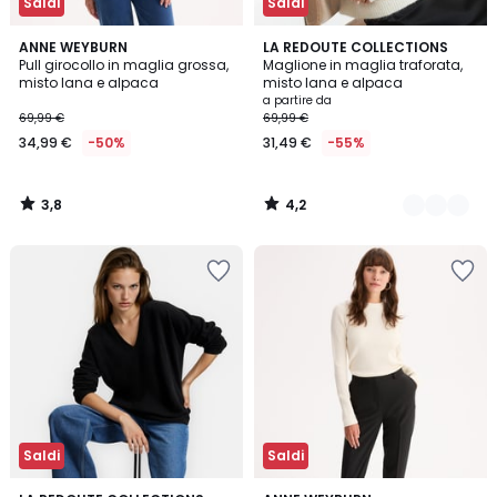
Saldi
Saldi
3,8
4,2
ANNE WEYBURN
2
LA REDOUTE COLLECTIONS
/ 5
/ 5
Pull girocollo in maglia grossa,
Maglione in maglia traforata,
Colori
misto lana e alpaca
misto lana e alpaca
a partire da
69,99 €
69,99 €
34,99 €
-50%
31,49 €
-55%
3,8
4,2
/
/
5
5
Saldi
Saldi