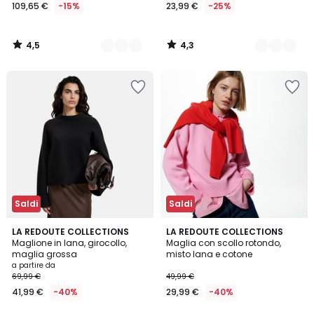
109,65 €
-15%
23,99 €
-25%
4,5
4,3
/
/
5
5
Saldi
Saldi
4,3
4,7
2
LA REDOUTE COLLECTIONS
3
LA REDOUTE COLLECTIONS
/ 5
/ 5
Maglione in lana, girocollo,
Maglia con scollo rotondo,
Colori
Colori
maglia grossa
misto lana e cotone
a partire da
69,99 €
49,99 €
41,99 €
-40%
29,99 €
-40%