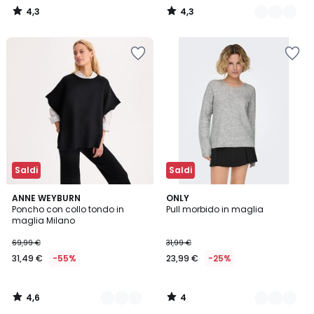
4,3
4,3
/
/
5
5
Saldi
Saldi
4,6
4
3
ANNE WEYBURN
3
ONLY
/ 5
/
Poncho con collo tondo in
Pull morbido in maglia
Colori
Colori
5
maglia Milano
69,99 €
31,99 €
31,49 €
-55%
23,99 €
-25%
4,6
4
/
/
5
5