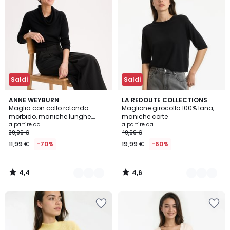
Saldi
Saldi
4,4
4,6
3
ANNE WEYBURN
2
LA REDOUTE COLLECTIONS
/ 5
/ 5
Maglia con collo rotondo
Maglione girocollo 100% lana,
Colori
Colori
morbido, maniche lunghe,
maniche corte
sensazione di grande
a partire da
a partire da
morbidezza
39,99 €
49,99 €
11,99 €
-70%
19,99 €
-60%
4,4
4,6
/
/
5
5