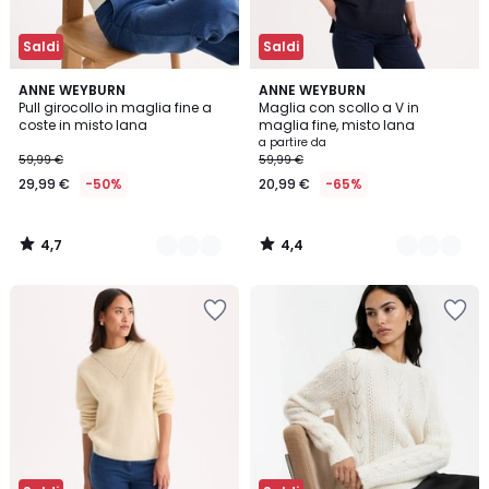
Saldi
Saldi
4,7
4,4
2
ANNE WEYBURN
4
ANNE WEYBURN
/ 5
/ 5
Pull girocollo in maglia fine a
Maglia con scollo a V in
Colori
Colori
coste in misto lana
maglia fine, misto lana
a partire da
59,99 €
59,99 €
29,99 €
-50%
20,99 €
-65%
4,7
4,4
/
/
5
5