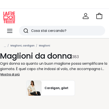
Vai
al
La
carrel
Redoute
Menu
Ricerca
Ultimi
...
articoli
Maglioni, cardigan
Maglioni
Maglioni da donna
visti
383
Ogni donna sa quanto un buon maglione possa semplificare la
giornata. È quel capo che indossi al volo, che accompagna i
tuoi ritmi e si adatta ai momenti che cambiano. La nostra
Mostra di più
selezione di maglioni nasce proprio da qui: modelli pensati per
stare bene addosso e farti sentire a tuo agio, dalla mattina alla
Cardigan, gilet
sera. Le linee sono studiate per valorizzare la figura senza
costringere. Le maniche seguono i movimenti, lo scollo
incornicia il viso con naturalezza. Ogni dettaglio ha uno scopo
pratico: rendere più semplice scegliere cosa indossare, senza