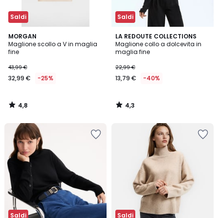
Saldi
Saldi
4,8
4,3
MORGAN
LA REDOUTE COLLECTIONS
/ 5
/ 5
Maglione scollo a V in maglia
Maglione collo a dolcevita in
fine
maglia fine
43,99 €
22,99 €
32,99 €
-25%
13,79 €
-40%
4,8
4,3
/
/
5
5
Saldi
Saldi