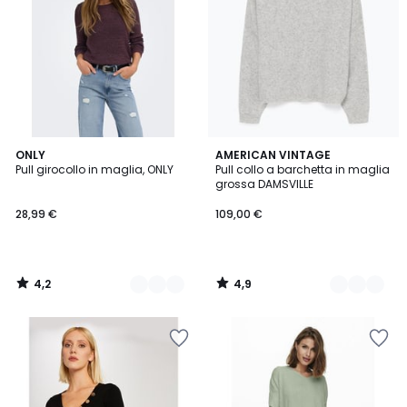
4,2
4,9
3
ONLY
3
AMERICAN VINTAGE
/ 5
/ 5
Pull girocollo in maglia, ONLY
Pull collo a barchetta in maglia
Colori
Colori
grossa DAMSVILLE
28,99 €
109,00 €
4,2
4,9
/
/
5
5