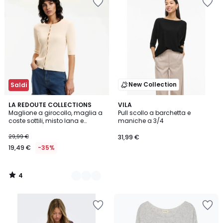
New Collection
Saldi
4
2
LA REDOUTE COLLECTIONS
VILA
/
Maglione a girocollo, maglia a
Pull scollo a barchetta e
Colori
5
coste sottili, misto lana e
maniche a 3/4
cotone
29,99 €
31,99 €
19,49 €
-35%
4
/
5