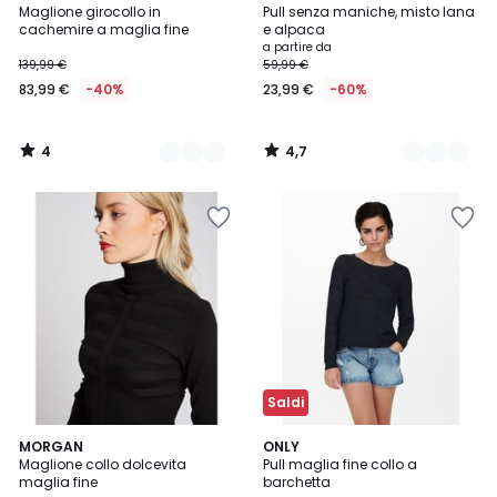
/
/ 5
Maglione girocollo in
Pull senza maniche, misto lana
Colori
Colori
5
cachemire a maglia fine
e alpaca
a partire da
139,99 €
59,99 €
83,99 €
-40%
23,99 €
-60%
4
4,7
/
/
5
5
Saldi
4,8
4,5
2
MORGAN
ONLY
/ 5
/ 5
Maglione collo dolcevita
Pull maglia fine collo a
Colori
maglia fine
barchetta