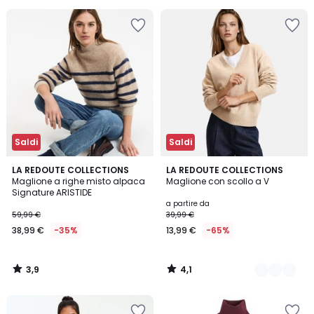
Saldi
Saldi
3,9
4,1
LA REDOUTE COLLECTIONS
2
LA REDOUTE COLLECTIONS
/ 5
/ 5
Maglione a righe misto alpaca
Maglione con scollo a V
Colori
Signature ARISTIDE
a partire da
59,99 €
39,99 €
38,99 €
-35%
13,99 €
-65%
3,9
4,1
/
/
5
5