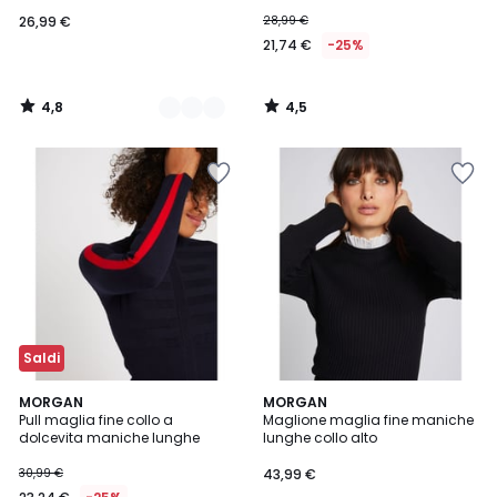
26,99 €
28,99 €
21,74 €
-25%
4,8
4,5
/
/
5
5
Saldi
4,8
4,4
2
MORGAN
MORGAN
/ 5
/ 5
Pull maglia fine collo a
Maglione maglia fine maniche
Colori
dolcevita maniche lunghe
lunghe collo alto
30,99 €
43,99 €