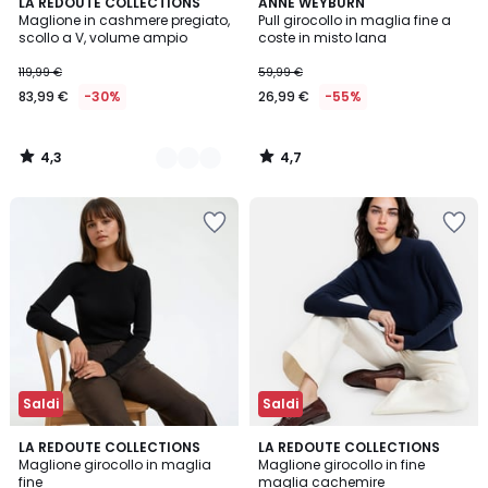
4,3
4,7
2
LA REDOUTE COLLECTIONS
ANNE WEYBURN
/ 5
/ 5
Maglione in cashmere pregiato,
Pull girocollo in maglia fine a
Colori
scollo a V, volume ampio
coste in misto lana
119,99 €
59,99 €
83,99 €
-30%
26,99 €
-55%
4,3
4,7
/
/
5
5
Saldi
Saldi
4,8
4,2
2
LA REDOUTE COLLECTIONS
3
LA REDOUTE COLLECTIONS
/ 5
/ 5
Maglione girocollo in maglia
Maglione girocollo in fine
Colori
Colori
fine
maglia cachemire