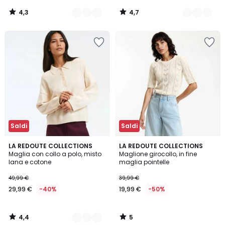
4,3
4,7
/
/
5
5
Saldi
Saldi
4,4
5
2
LA REDOUTE COLLECTIONS
LA REDOUTE COLLECTIONS
/ 5
/
Maglia con collo a polo, misto
Maglione girocollo, in fine
Colori
5
lana e cotone
maglia pointelle
49,99 €
39,99 €
29,99 €
-40%
19,99 €
-50%
4,4
5
/
/