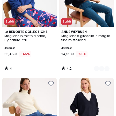
Saldi
Saldi
4
4,2
LA REDOUTE COLLECTIONS
2
ANNE WEYBURN
/
/ 5
Maglione in misto alpaca,
Maglione a girocollo in maglia
Colori
5
Signature LYNE
fine, misto lana
119,00 €
49,99 €
65,45 €
-45%
24,99 €
-50%
4
4,2
/
/
5
5