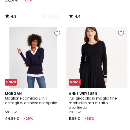
23,24 €
-25%
4,8
4,4
/
/
5
5
Saldi
Saldi
4,3
4,3
MORGAN
3
ANNE WEYBURN
/ 5
/ 5
Maglione camicia 2 in 1
Pull girocollo in maglia fine
Colori
dettagli di cerniere alle spalle
morbidissima al tatto
a partire da
59,99 €
29,99 €
44,99 €
-25%
11,99 €
-60%