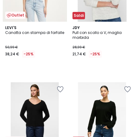
Outlet
Saldi
LEVI'S
JDY
Canotta con stampa di farfalle
Pull con scollo a V, maglia
morbida
50,99 €
28,99 €
38,24 €
-25%
21,74 €
-25%