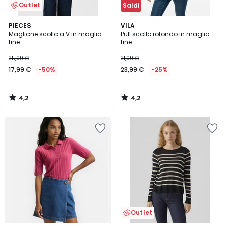
Outlet
Saldi
4,2
4,2
PIECES
VILA
/ 5
/ 5
Maglione scollo a V in maglia
Pull scollo rotondo in maglia
fine
fine
35,99 €
31,99 €
17,99 €
-50%
23,99 €
-25%
4,2
4,2
/
/
5
5
Outlet