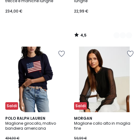
trecce e maniche lunghe
lunghe
234,00 €
22,99 €
4,5
/
5
Saldi
Saldi
4,7
5
POLO RALPH LAUREN
MORGAN
/ 5
/
Maglione girocollo, motivo
Maglione collo alto in maglia
5
bandiera americana
fine
434,00 €
59,99 €