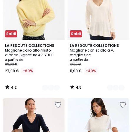
Saldi
Saldi
4,2
4,5
5
LA REDOUTE COLLECTIONS
4
LA REDOUTE COLLECTIONS
/ 5
/ 5
Maglione collo alto misto
Maglione con scollo a V,
Colori
Colori
alpaca Signature ARISTIDE
maglia fine
a partire da
a partire da
69,99 €
19,99 €
27,99 €
-60%
11,99 €
-40%
4,2
4,5
/
/
5
5