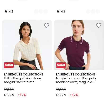
da
24,99
4,5
4,1
€
/
/
5
5
Invece
di
49,99
€
50%
di
sconto
applicato.
Saldi
Saldi
4,8
5
2
LA REDOUTE COLLECTIONS
LA REDOUTE COLLECTIONS
/ 5
/
Pull collo a polo in cotone,
Maglietta con scollo a polo,
Colori
5
maglia fine traforata
maniche corte, maglia a
costine sottili
29,99 €
29,99 €
17,99 €
-40%
17,99 €
-40%