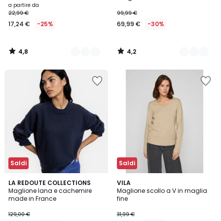
a partire da
22,99 €
99,99 €
17,24 €
-25%
69,99 €
-30%
4,8
4,2
/
/
5
5
Saldi
Saldi
4,5
4,3
5
LA REDOUTE COLLECTIONS
4
VILA
/ 5
/ 5
Maglione lana e cachemire
Maglione scollo a V in maglia
Colori
Colori
made in France
fine
129,00 €
31,99 €