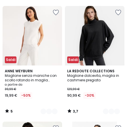
5
5
Saldi
Saldi
5
3,7
2
ANNE WEYBURN
3
LA REDOUTE COLLECTIONS
/
/ 5
Maglione senza maniche con
Maglione dolcevita, maglia in
Colori
Colori
5
scollo rotondo in maglia
cashmere pregiato
grossa a costine puro cotone
a partire da
39,99 €
129,99 €
19,99 €
-50%
90,99 €
-30%
5
3,7
/
/
5
5