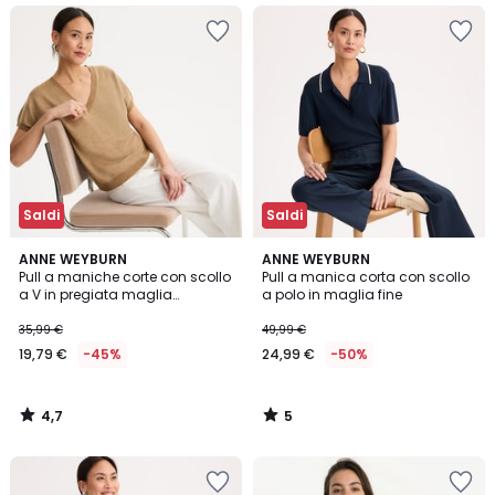
Saldi
Saldi
4,7
5
ANNE WEYBURN
ANNE WEYBURN
/ 5
/
Pull a maniche corte con scollo
Pull a manica corta con scollo
5
a V in pregiata maglia
a polo in maglia fine
cangiante
35,99 €
49,99 €
19,79 €
-45%
24,99 €
-50%
4,7
5
/
/
5
5