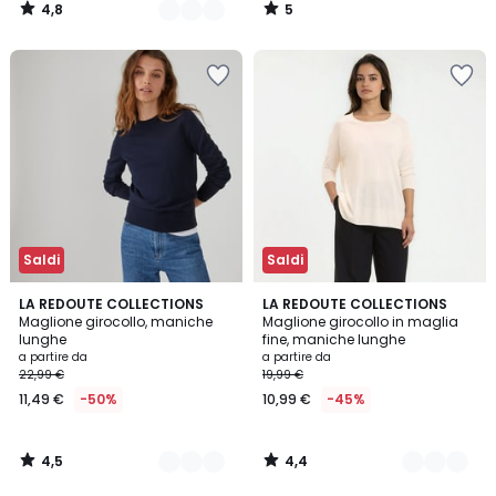
4,8
5
/
/
5
5
Saldi
Saldi
4,5
4,4
4
LA REDOUTE COLLECTIONS
4
LA REDOUTE COLLECTIONS
/ 5
/ 5
Maglione girocollo, maniche
Maglione girocollo in maglia
Colori
Colori
lunghe
fine, maniche lunghe
a partire da
a partire da
22,99 €
19,99 €
11,49 €
-50%
10,99 €
-45%
4,5
4,4
/
/
5
5