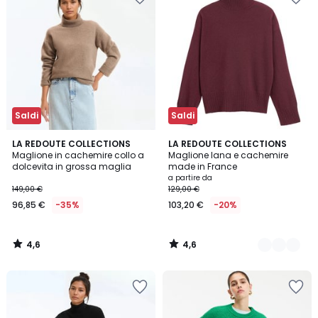
Saldi
Saldi
4,6
4,6
LA REDOUTE COLLECTIONS
3
LA REDOUTE COLLECTIONS
/ 5
/ 5
Maglione in cachemire collo a
Maglione lana e cachemire
Colori
dolcevita in grossa maglia
made in France
a partire da
149,00 €
129,00 €
96,85 €
-35%
103,20 €
-20%
4,6
4,6
/
/
5
5