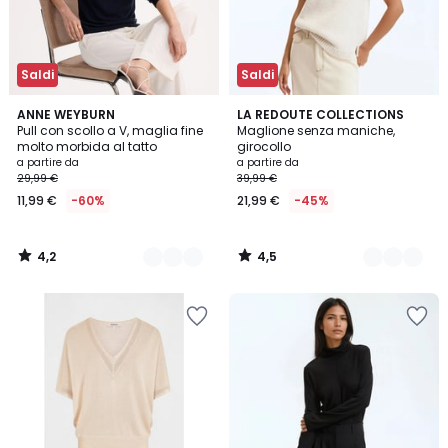
Saldi
Saldi
4,2
4,5
4
ANNE WEYBURN
2
LA REDOUTE COLLECTIONS
/ 5
/ 5
Pull con scollo a V, maglia fine
Maglione senza maniche,
Colori
Colori
molto morbida al tatto
girocollo
a partire da
a partire da
29,99 €
39,99 €
11,99 €
-60%
21,99 €
-45%
4,2
4,5
/
/
5
5