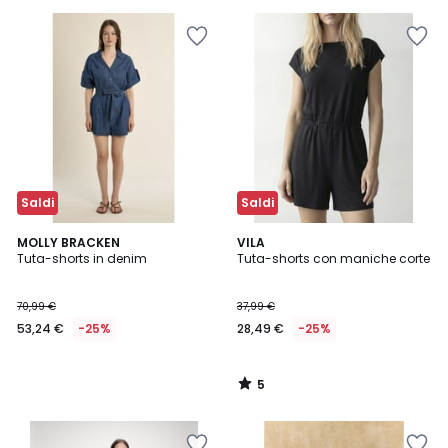
Saldi
Saldi
5
MOLLY BRACKEN
VILA
/
Tuta-shorts in denim
Tuta-shorts con maniche corte
5
70,99 €
37,99 €
53,24 €
-25%
28,49 €
-25%
5
/
5