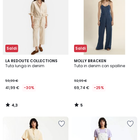
Saldi
Saldi
4,3
5
LA REDOUTE COLLECTIONS
MOLLY BRACKEN
/ 5
/
Tuta lunga in denim
Tuta in denim con spalline
5
59,99 €
92,99 €
41,99 €
-30%
69,74 €
-25%
4,3
5
/
/
5
5