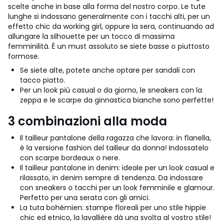
scelte anche in base alla forma del nostro corpo. Le tute
lunghe si indossano generalmente con i tacchi alti, per un
effetto chic da working girl, oppure la sera, continuando ad
allungare la silhouette per un tocco di massima
femminilità. È un must assoluto se siete basse o piuttosto
formose.
Se siete alte, potete anche optare per sandali con
tacco piatto.
Per un look più casual o da giorno, le sneakers con la
zeppa e le scarpe da ginnastica bianche sono perfette!
3 combinazioni alla moda
Il tailleur pantalone della ragazza che lavora: in flanella,
è la versione fashion del tailleur da donna! Indossatelo
con scarpe bordeaux o nere.
Il tailleur pantalone in denim: ideale per un look casual e
rilassato, in denim sempre di tendenza. Da indossare
con sneakers o tacchi per un look femminile e glamour.
Perfetto per una serata con gli amici.
La tuta bohémien: stampe floreali per uno stile hippie
chic ed etnico, la lavallière dà una svolta al vostro stile!