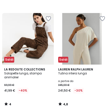
Saldi
Saldi
4
4,8
LA REDOUTE COLLECTIONS
LAUREN RALPH LAUREN
/
/ 5
Salopette lunga, stampa
Tutina intera lunga
5
animalier
a partire da
69,99 €
345,00 €
41,99 €
-40%
241,50 €
-30%
4
4,8
/
/
5
5