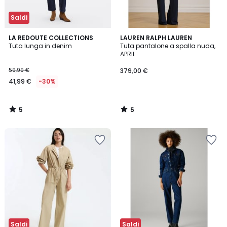
Saldi
5
5
LA REDOUTE COLLECTIONS
LAUREN RALPH LAUREN
/
/
Tuta lunga in denim
Tuta pantalone a spalla nuda,
5
5
APRIL
59,99 €
379,00 €
41,99 €
-30%
5
5
/
/
5
5
Saldi
Saldi