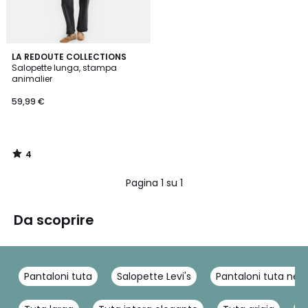
4
LA REDOUTE COLLECTIONS
/
Salopette lunga, stampa
5
animalier
59,99 €
4
/
5
Pagina 1 su 1
Da scoprire
Pantaloni tuta
Salopette Levi's
Pantaloni tuta neri