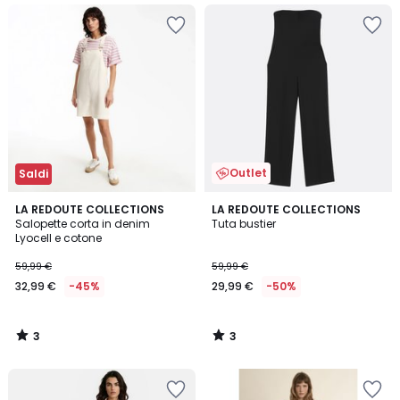
Outlet
Saldi
3
3
LA REDOUTE COLLECTIONS
LA REDOUTE COLLECTIONS
/
/
Salopette corta in denim
Tuta bustier
5
5
Lyocell e cotone
59,99 €
59,99 €
32,99 €
-45%
29,99 €
-50%
3
3
/
/
5
5