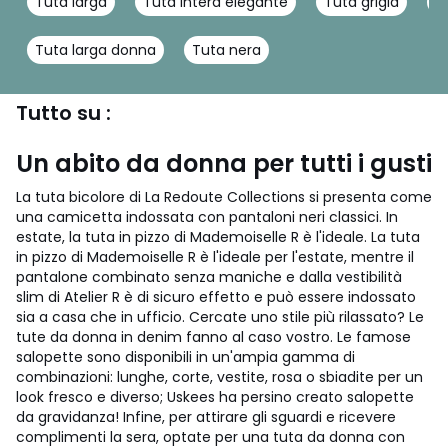
Tuta larga
Tuta intera elegante
Tuta grigia
T
Tuta larga donna
Tuta nera
Tutto su :
Un abito da donna per tutti i gusti
La tuta bicolore di La Redoute Collections si presenta come
una camicetta indossata con pantaloni neri classici. In
estate, la tuta in pizzo di Mademoiselle R è l'ideale. La tuta
in pizzo di Mademoiselle R è l'ideale per l'estate, mentre il
pantalone combinato senza maniche e dalla vestibilità
slim di Atelier R è di sicuro effetto e può essere indossato
sia a casa che in ufficio. Cercate uno stile più rilassato? Le
tute da donna in denim fanno al caso vostro. Le famose
salopette sono disponibili in un'ampia gamma di
combinazioni: lunghe, corte, vestite, rosa o sbiadite per un
look fresco e diverso; Uskees ha persino creato salopette
da gravidanza! Infine, per attirare gli sguardi e ricevere
complimenti la sera, optate per una tuta da donna con