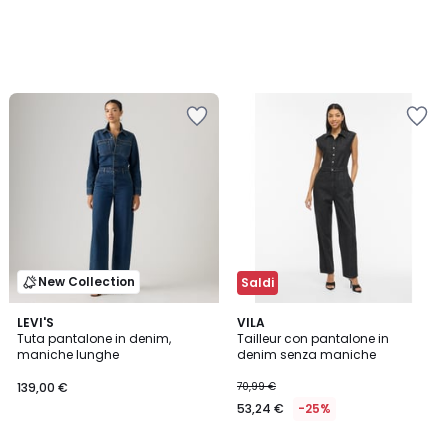
New Collection
Saldi
LEVI'S
VILA
Tuta pantalone in denim,
Tailleur con pantalone in
maniche lunghe
denim senza maniche
139,00 €
70,99 €
53,24 €
-25%