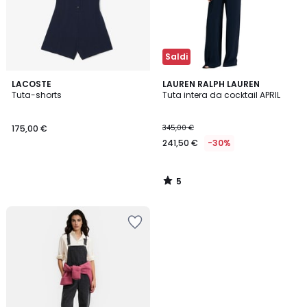
Saldi
5
LACOSTE
LAUREN RALPH LAUREN
/
Tuta-shorts
Tuta intera da cocktail APRIL
5
175,00 €
345,00 €
241,50 €
-30%
5
/
5