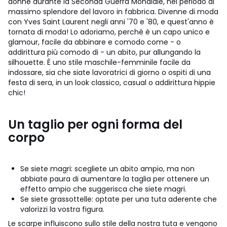
donne durante la Seconda Guerra Mondiale, nel periodo di
massimo splendore del lavoro in fabbrica. Divenne di moda
con Yves Saint Laurent negli anni '70 e '80, e quest'anno è
tornata di moda! Lo adoriamo, perché è un capo unico e
glamour, facile da abbinare e comodo come - o
addirittura più comodo di - un abito, pur allungando la
silhouette. È uno stile maschile-femminile facile da
indossare, sia che siate lavoratrici di giorno o ospiti di una
festa di sera, in un look classico, casual o addirittura hippie
chic!
Un taglio per ogni forma del
corpo
Se siete magri: scegliete un abito ampio, ma non
abbiate paura di aumentare la taglia per ottenere un
effetto ampio che suggerisca che siete magri.
Se siete grassottelle: optate per una tuta aderente che
valorizzi la vostra figura.
Le scarpe influiscono sullo stile della nostra tuta e vengono