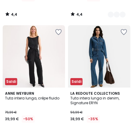
di
59,99
4,4
4,4
€
/
/
5
5
50%
di
sconto
applicato.
Saldi
Saldi
4,4
5
ANNE WEYBURN
LA REDOUTE COLLECTIONS
/ 5
/
Tuta intera lunga, crêpe fluido
Tuta intera lunga in denim,
5
Signature ERYN
79,99 €
59,99 €
39,99 €
-50%
38,99 €
-35%