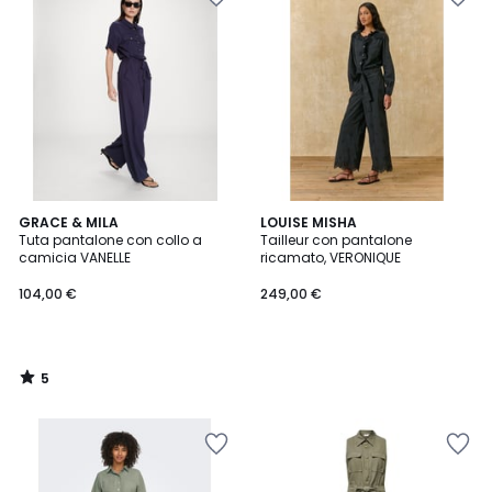
5
GRACE & MILA
LOUISE MISHA
/
Tuta pantalone con collo a
Tailleur con pantalone
5
camicia VANELLE
ricamato, VERONIQUE
104,00 €
249,00 €
5
/
5