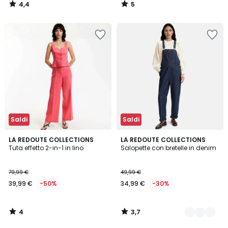
4,4
5
/
/
5
5
Saldi
Saldi
4
3,7
LA REDOUTE COLLECTIONS
2
LA REDOUTE COLLECTIONS
/
/ 5
Tuta effetto 2-in-1 in lino
Salopette con bretelle in denim
Colori
5
79,99 €
49,99 €
39,99 €
-50%
34,99 €
-30%
4
3,7
/
/
5
5