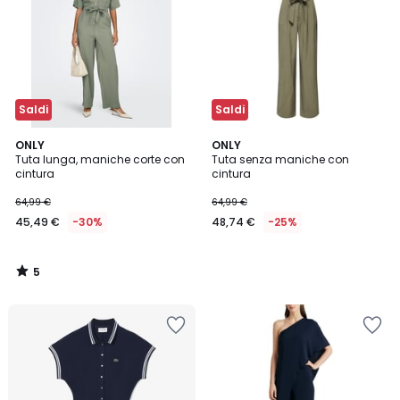
Saldi
Saldi
5
ONLY
ONLY
/
Tuta lunga, maniche corte con
Tuta senza maniche con
5
cintura
cintura
64,99 €
64,99 €
45,49 €
-30%
48,74 €
-25%
5
/
5