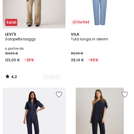
Outlet
Saldi
4,2
2
LEVI'S
VILA
/ 5
Salopette baggy
Tuta lunga in denim
Colori
a partire da
164,00 €
86,99 €
123,00 €
-25%
39,14 €
-55%
4,2
/
5