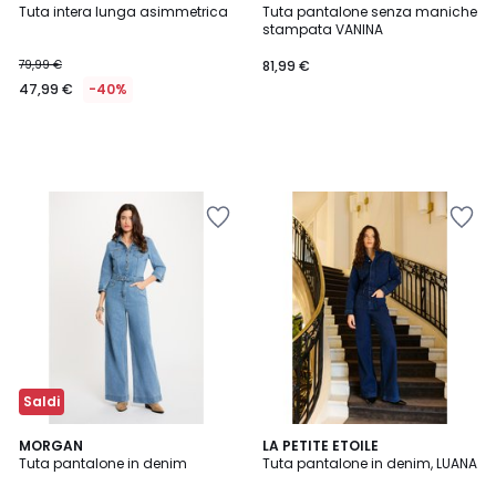
Tuta intera lunga asimmetrica
Tuta pantalone senza maniche
stampata VANINA
79,99 €
81,99 €
47,99 €
-40%
Saldi
5
MORGAN
LA PETITE ETOILE
/
Tuta pantalone in denim
Tuta pantalone in denim, LUANA
5