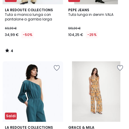
4
LA REDOUTE COLLECTIONS
PEPE JEANS
/
Tuta a manica lunga con
Tuta lunga in denim VALA
5
pantalone a gamba larga
69,99 €
139,00 €
34,99 €
-50%
104,25 €
-25%
4
/
5
Saldi
LA REDOUTE COLLECTIONS
GRACE & MILA