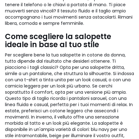
tenere il telefono o le chiavi a portata di mano. Ti piace
muoverti senza vincoli? Il tessuto fluido e il taglio ampio
accompagnano i tuoi movimenti senza ostacolarti. Rimani
libera, comoda e sempre femminile.
Come scegliere la salopette
ideale in base al tuo stile
Per scegliere bene la tua salopette in cotone da donna,
tutto dipende dal risultato che desideri ottenere. Ti
piacciono i tagli classici? Opta per una salopette dritta,
simile a un pantalone, che struttura la silhouette. Si indossa
con una t-shirt a tinta unita per un look casual, o con una
camicia leggera per un look più urbano. Se cerchi
soprattutto il comfort, opta per una versione più ampia.
Questo tipo di taglio ricorda i pantaloni sarouel, con una
linea fluida e casual, perfetta per i tuoi momenti di relax. In
estate, preferisci un cotone leggero che assecondi i
movimenti. In inverno, il velluto offre una sensazione
morbida al tatto e un look più elegante. La salopette è
disponibile in un'ampia varietà di colori: blu navy per uno
stile intramontabile, beige per illuminare il vostro outfit,