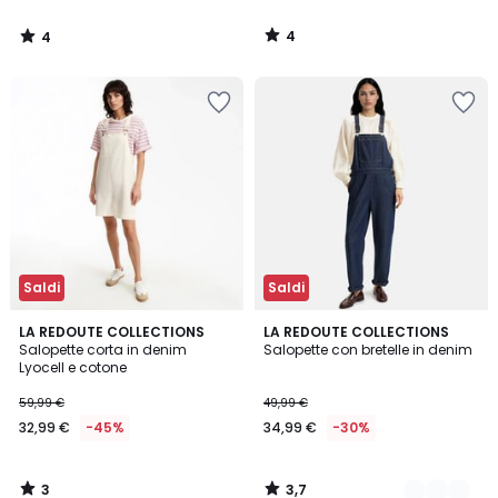
4
4
/
/
5
5
Saldi
Saldi
3
3,7
LA REDOUTE COLLECTIONS
2
LA REDOUTE COLLECTIONS
/
/ 5
Salopette corta in denim
Salopette con bretelle in denim
Colori
5
Lyocell e cotone
59,99 €
49,99 €
32,99 €
-45%
34,99 €
-30%
3
3,7
/
/