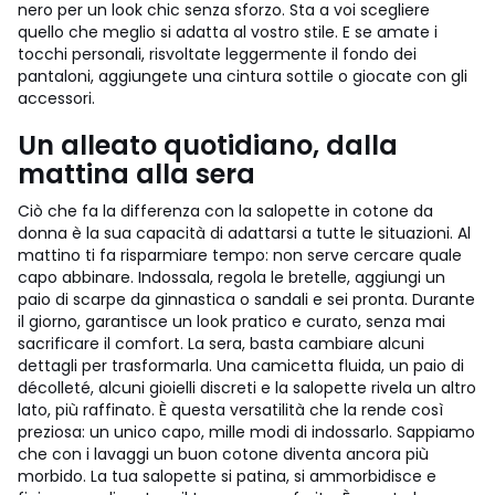
nero per un look chic senza sforzo. Sta a voi scegliere
quello che meglio si adatta al vostro stile. E se amate i
tocchi personali, risvoltate leggermente il fondo dei
pantaloni, aggiungete una cintura sottile o giocate con gli
accessori.
Un alleato quotidiano, dalla
mattina alla sera
Ciò che fa la differenza con la salopette in cotone da
donna è la sua capacità di adattarsi a tutte le situazioni. Al
mattino ti fa risparmiare tempo: non serve cercare quale
capo abbinare. Indossala, regola le bretelle, aggiungi un
paio di scarpe da ginnastica o sandali e sei pronta. Durante
il giorno, garantisce un look pratico e curato, senza mai
sacrificare il comfort. La sera, basta cambiare alcuni
dettagli per trasformarla. Una camicetta fluida, un paio di
décolleté, alcuni gioielli discreti e la salopette rivela un altro
lato, più raffinato. È questa versatilità che la rende così
preziosa: un unico capo, mille modi di indossarlo. Sappiamo
che con i lavaggi un buon cotone diventa ancora più
morbido. La tua salopette si patina, si ammorbidisce e