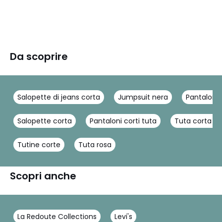
Da scoprire
Salopette di jeans corta
Jumpsuit nera
Pantaloni
Salopette corta
Pantaloni corti tuta
Tuta corta b
Tutine corte
Tuta rosa
Scopri anche
La Redoute Collections
Levi's