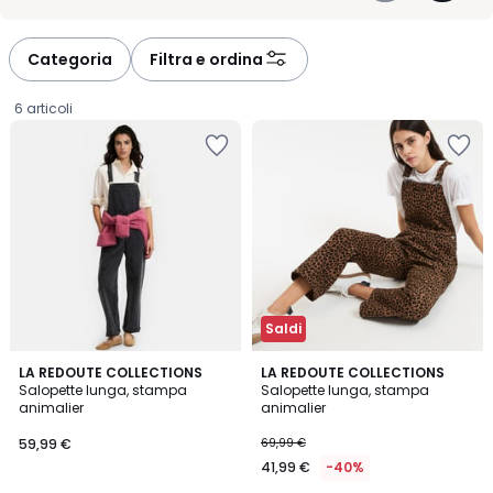
aiutarti a trovare il prodotto giusto senza compromessi. La
-
-
spedizione è gratuita e la consegna rapida, per permetterti di
défiler
défiler
provare subito il tuo nuovo alleato di stile, a casa tua.
à
à
Categoria
Filtra e ordina
gauche
droite
6 articoli
Saldi
4
4
LA REDOUTE COLLECTIONS
LA REDOUTE COLLECTIONS
/
/
Salopette lunga, stampa
Salopette lunga, stampa
5
5
animalier
animalier
59,99
59,99 €
69,99 €
€.
41,99 €
-40%