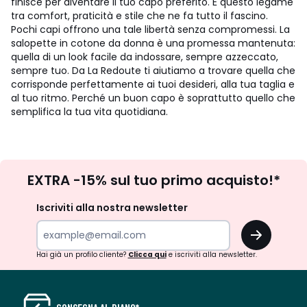
finisce per diventare il tuo capo preferito. È questo legame
tra comfort, praticità e stile che ne fa tutto il fascino.
Pochi capi offrono una tale libertà senza compromessi. La
salopette in cotone da donna è una promessa mantenuta:
quella di un look facile da indossare, sempre azzeccato,
sempre tuo. Da La Redoute ti aiutiamo a trovare quella che
corrisponde perfettamente ai tuoi desideri, alla tua taglia e
al tuo ritmo. Perché un buon capo è soprattutto quello che
semplifica la tua vita quotidiana.
Iscrizione
EXTRA -15% sul tuo primo acquisto!*
newsletter
Iscriviti alla nostra newsletter
OK
Hai già un profilo cliente?
Clicca qui
e iscriviti alla newsletter.