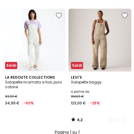
5
5
Saldi
Saldi
4,2
LA REDOUTE COLLECTIONS
2
LEVI'S
/ 5
Salopette ricamata a fiori, puro
Salopette baggy
Colori
cotone
a partire da
69,99 €
164,00 €
34,99 €
-50%
123,00 €
-25%
4,2
/
5
Pagina 1 su 1