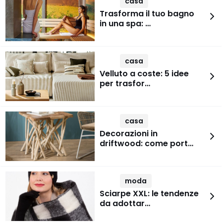
casa
Trasforma il tuo bagno
in una spa: …
casa
Velluto a coste: 5 idee
per trasfor…
casa
Decorazioni in
driftwood: come port…
moda
Sciarpe XXL: le tendenze
da adottar…