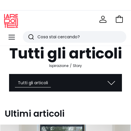
Vai
al
La
carrel
Redoute
Menu
Ricerca
Ultimi
Tutti gli articoli
articoli
visti
Ispirazione
Story
Tutti gli articoli
Ultimi articoli