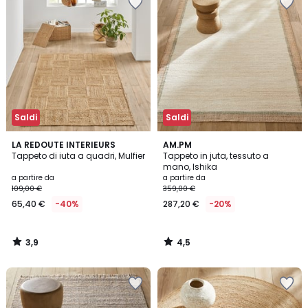
Saldi
Saldi
3,9
4,5
LA REDOUTE INTERIEURS
AM.PM
/ 5
/ 5
Tappeto di iuta a quadri, Mulfier
Tappeto in juta, tessuto a
mano, Ishika
a partire da
a partire da
109,00 €
359,00 €
65,40 €
-40%
287,20 €
-20%
3,9
4,5
/
/
5
5