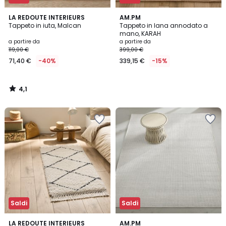
4,1
LA REDOUTE INTERIEURS
AM.PM
/ 5
Tappeto in iuta, Malcan
Tappeto in lana annodato a
mano, KARAH
a partire da
a partire da
119,00 €
399,00 €
71,40 €
-40%
339,15 €
-15%
4,1
/
5
Saldi
Saldi
4,7
LA REDOUTE INTERIEURS
AM.PM