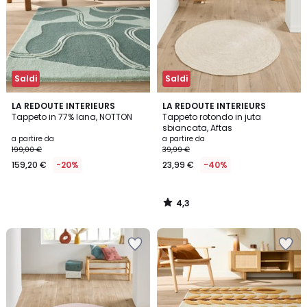
Saldi
Saldi
4,3
LA REDOUTE INTERIEURS
LA REDOUTE INTERIEURS
/ 5
Tappeto in 77% lana, NOTTON
Tappeto rotondo in juta
sbiancata, Aftas
a partire da
a partire da
199,00 €
39,99 €
159,20 €
-20%
23,99 €
-40%
4,3
/
5