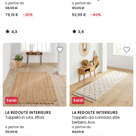
a partire da
a partire da
98,99 €
89,99 €
79,19 €
-20%
53,99 €
-40%
4,3
3,9
/
/
5
5
Saldi
Saldi
4,4
4,7
LA REDOUTE INTERIEURS
LA REDOUTE INTERIEURS
/ 5
/ 5
Tappeto in iuta, Aftas
Tappeto da corridoio stile
berbero, Ava
a partire da
a partire da
99,99 €
84,99 €