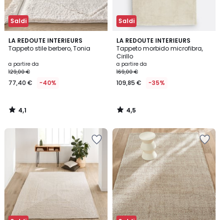
Saldi
Saldi
4,1
4,5
LA REDOUTE INTERIEURS
LA REDOUTE INTERIEURS
/ 5
/ 5
Tappeto stile berbero, Tonia
Tappeto morbido microfibra,
Cirillo
a partire da
a partire da
129,00 €
169,00 €
77,40 €
-40%
109,85 €
-35%
4,1
4,5
/
/
5
5