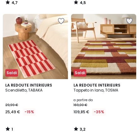
4,7
4,5
/
/
5
5
Saldi
Saldi
1
3,2
LA REDOUTE INTERIEURS
LA REDOUTE INTERIEURS
/
/ 5
Scendiletto, TABAKA
Tappeto in lana, TOSMA
5
a partire da
29,99 €
169,00 €
25,49 €
-15%
109,85 €
-35%
1
3,2
/
/
5
5