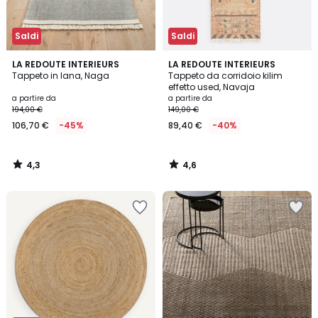
Saldi
Saldi
4,3
4,6
LA REDOUTE INTERIEURS
LA REDOUTE INTERIEURS
/ 5
/ 5
Tappeto in lana, Naga
Tappeto da corridoio kilim
effetto used, Navaja
a partire da
a partire da
194,00 €
149,00 €
106,70 €
-45%
89,40 €
-40%
4,3
4,6
/
/
5
5