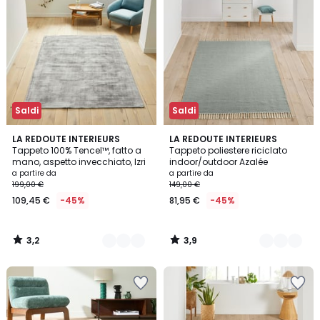
Saldi
Saldi
3,2
3,9
9
LA REDOUTE INTERIEURS
2
LA REDOUTE INTERIEURS
/ 5
/ 5
Tappeto 100% Tencel™, fatto a
Tappeto poliestere riciclato
Colori
Colori
mano, aspetto invecchiato, Izri
indoor/outdoor Azalée
a partire da
a partire da
199,00 €
149,00 €
109,45 €
-45%
81,95 €
-45%
3,2
3,9
/
/
5
5