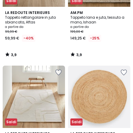
Saldi
Saldi
3,9
3,9
LA REDOUTE INTERIEURS
AM.PM
/ 5
/ 5
Tappeto rettangolare in juta
Tappeto lana e juta, tessuto a
sbiancata, Aftas
mano, Ishaan
a partire da
a partire da
99,99 €
199,00 €
59,99 €
-40%
149,25 €
-25%
3,9
3,9
/
/
5
5
Saldi
Saldi