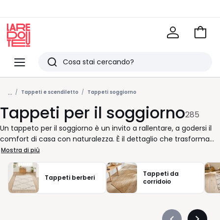
Vai
al
La
carrel
Redoute
Menu
Ricerca
Ultimi
...
articoli
Tappeti e scendiletto
Tappeti soggiorno
Tappeti per il soggiorno
visti
285
Un tappeto per il soggiorno è un invito a rallentare, a godersi il
comfort di casa con naturalezza. È il dettaglio che trasforma
subito l’atmosfera, aggiungendo calore e stile senza bisogno di
Mostra di più
grandi cambiamenti. Noi di La Redoute vi accompagniamo
nella scelta del modello più adatto al vostro arredo, per creare
Tappeti da
Tappeti berberi
uno spazio accogliente, vissuto e coerente con il vostro gusto.
corridoio
Preferite un tappeto moderno in tinte neutre come il grigio o il
blu? O vi attrae una collezione dai motivi multicolore, capace di
dare energia al salotto? Ogni opzione racconta qualcosa di voi