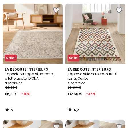
Saldi
Saldi
5
4,2
LA REDOUTE INTERIEURS
LA REDOUTE INTERIEURS
/
/ 5
Tappeto vintage, stampato,
Tappeto stile berbero in 100%
5
effetto usato, DIONA
lana, Ourika
a partire da
a partire da
129,00 €
204,00 €
116,10 €
-10%
132,60 €
-35%
5
4,2
/
/
5
5