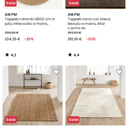
Saldi
Saldi
4,2
4,4
AM.PM
AM.PM
/ 5
/ 5
Tappeto rotondo Ø300 cm in
Tappeto lana con rilievo,
juta, intrecciato a mano,
tessuto a mano, Aitor
Hempy
a partire da
299,00 €
359,00 €
224,25 €
-25%
251,30 €
-30%
4,2
4,4
/
/
5
5
Saldi
Saldi