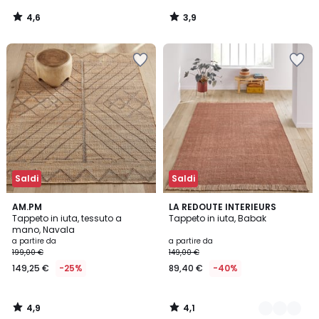
4,6
3,9
/
/
5
5
Saldi
Saldi
4,9
4,1
AM.PM
4
LA REDOUTE INTERIEURS
/ 5
/ 5
Tappeto in iuta, tessuto a
Tappeto in iuta, Babak
Colori
mano, Navala
a partire da
a partire da
199,00 €
149,00 €
149,25 €
-25%
89,40 €
-40%
4,9
4,1
/
/