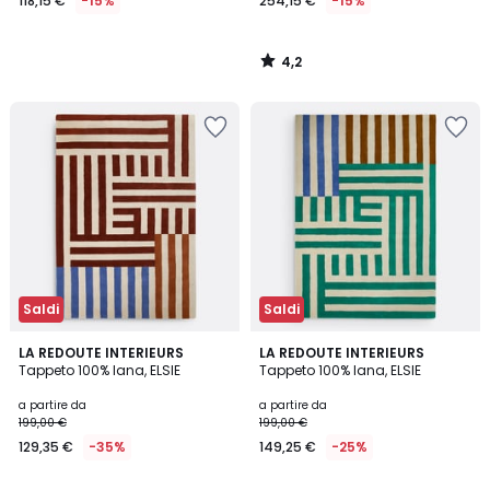
118,15 €
-15%
254,15 €
-15%
4,2
/
5
Saldi
Saldi
2,9
3,2
LA REDOUTE INTERIEURS
LA REDOUTE INTERIEURS
/ 5
/ 5
Tappeto 100% lana, ELSIE
Tappeto 100% lana, ELSIE
a partire da
a partire da
199,00 €
199,00 €
129,35 €
-35%
149,25 €
-25%