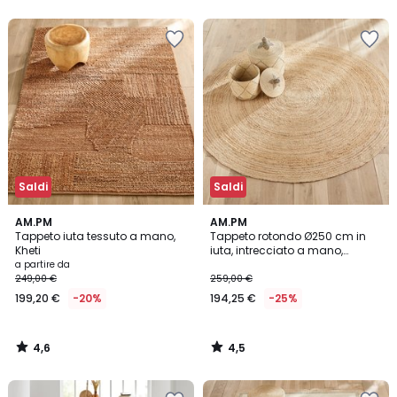
5
5
Saldi
Saldi
4,6
4,5
AM.PM
AM.PM
/ 5
/ 5
Tappeto iuta tessuto a mano,
Tappeto rotondo Ø250 cm in
Kheti
iuta, intrecciato a mano,
Hempy
a partire da
249,00 €
259,00 €
199,20 €
-20%
194,25 €
-25%
4,6
4,5
/
/
5
5