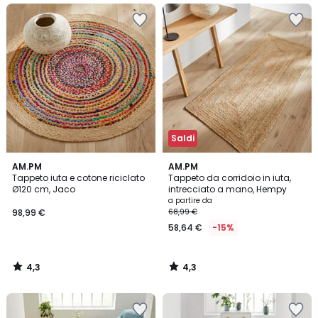
Saldi
4,3
4,3
AM.PM
AM.PM
/ 5
/ 5
Tappeto iuta e cotone riciclato
Tappeto da corridoio in iuta,
Ø120 cm, Jaco
intrecciato a mano, Hempy
a partire da
98,99 €
68,99 €
58,64 €
-15%
4,3
4,3
/
/
5
5