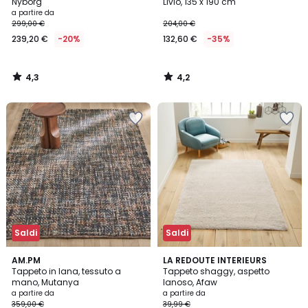
Nyborg
Livio, 135 x 190 cm
a partire da
299,00 €
204,00 €
239,20 €
-20%
132,60 €
-35%
4,3
4,2
/
/
5
5
Saldi
Saldi
4,4
4,4
AM.PM
LA REDOUTE INTERIEURS
/ 5
/ 5
Tappeto in lana, tessuto a
Tappeto shaggy, aspetto
mano, Mutanya
lanoso, Afaw
a partire da
a partire da
359,00 €
39,99 €