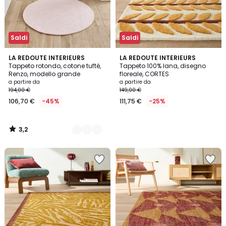
Saldi
Saldi
3,2
2
LA REDOUTE INTERIEURS
LA REDOUTE INTERIEURS
/ 5
Tappeto rotondo, cotone tufté,
Tappeto 100% lana, disegno
Colori
Renzo, modello grande
floreale, CORTES
a partire da
a partire da
194,00 €
149,00 €
106,70 €
-45%
111,75 €
-25%
3,2
/
5