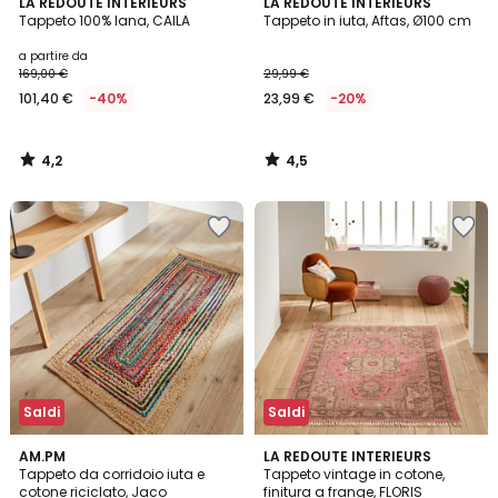
4,2
4,5
LA REDOUTE INTERIEURS
LA REDOUTE INTERIEURS
/ 5
/ 5
Tappeto 100% lana, CAILA
Tappeto in iuta, Aftas, Ø100 cm
a partire da
169,00 €
29,99 €
101,40 €
-40%
23,99 €
-20%
4,2
4,5
/
/
5
5
Saldi
Saldi
4,3
3,9
AM.PM
LA REDOUTE INTERIEURS
/ 5
/ 5
Tappeto da corridoio iuta e
Tappeto vintage in cotone,
cotone riciclato, Jaco
finitura a frange, FLORIS