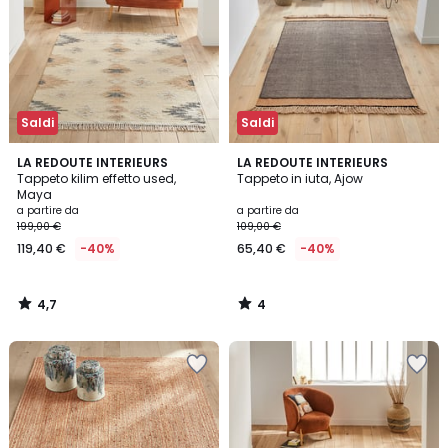
Saldi
Saldi
4,7
4
LA REDOUTE INTERIEURS
LA REDOUTE INTERIEURS
/ 5
/
Tappeto kilim effetto used,
Tappeto in iuta, Ajow
5
Maya
a partire da
a partire da
199,00 €
109,00 €
119,40 €
-40%
65,40 €
-40%
4,7
4
/
/
5
5