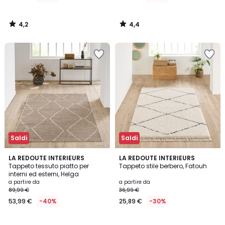
da
20,99
4,2
4,4
€
/
/
5
5
Invece
di
29,99
€
30%
di
sconto
applicato.
Saldi
Saldi
4,7
4,5
LA REDOUTE INTERIEURS
LA REDOUTE INTERIEURS
/ 5
/ 5
Tappeto tessuto piatto per
Tappeto stile berbero, Fatouh
interni ed esterni, Helga
a partire da
a partire da
89,99 €
36,99 €
53,99 €
-40%
25,89 €
-30%