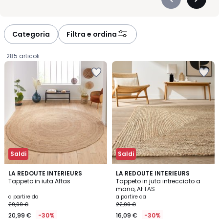
Précédent
Suivan
e si adatta al ritmo quotidiano della vostra casa. Che sia
-
-
realizzato in lana morbida o in un materiale resistente, a pelo
défiler
défiler
corto o lungo, ciascun tappeto è pensato per unire estetica e
à
à
Categoria
Filtra e ordina
praticità. Bastano pochi accorgimenti per conservarne la
gauche
droite
bellezza nel tempo e godere a lungo della sua morbidezza
285 articoli
sotto i piedi. Scegliete la dimensione giusta, aggiungete il vostro
preferito al carrello e lasciate che il soggiorno prenda nuova
vita. Un tocco, un gesto semplice, e la casa vi accoglie con un
calore tutto nuovo.
Saldi
Saldi
4,2
4,4
LA REDOUTE INTERIEURS
LA REDOUTE INTERIEURS
/ 5
/ 5
Tappeto in iuta Aftas
Tappeto in juta intrecciato a
mano, AFTAS
Prezzo
a partire da
a partire da
29,99 €
22,99 €
a
20,99 €
-30%
16,09 €
-30%
partire