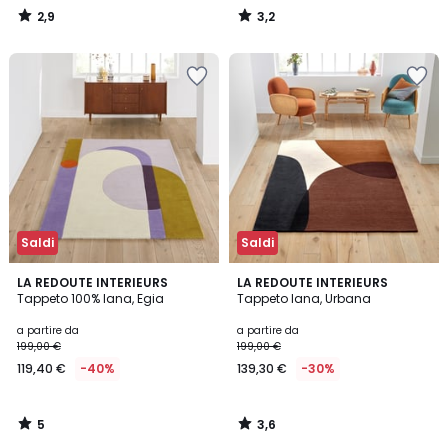
2,9
3,2
/
/
5
5
Saldi
Saldi
5
3,6
LA REDOUTE INTERIEURS
LA REDOUTE INTERIEURS
/
/ 5
Tappeto 100% lana, Egia
Tappeto lana, Urbana
5
a partire da
a partire da
199,00 €
199,00 €
119,40 €
-40%
139,30 €
-30%
5
3,6
/
/
5
5