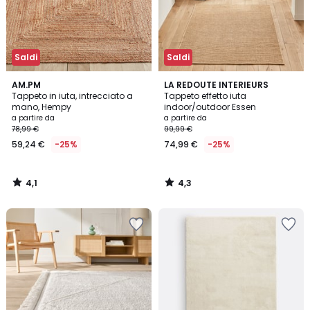
Saldi
Saldi
4,1
4,3
AM.PM
LA REDOUTE INTERIEURS
/ 5
/ 5
Tappeto in iuta, intrecciato a
Tappeto effetto iuta
mano, Hempy
indoor/outdoor Essen
a partire da
a partire da
78,99 €
99,99 €
59,24 €
-25%
74,99 €
-25%
4,1
4,3
/
/
5
5