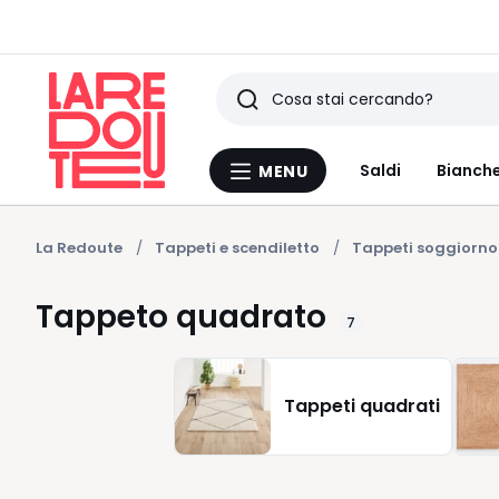
Ricerca
Ultimi
Saldi
Bianche
MENU
Menu
articoli
La
Redoute
visti
La Redoute
Tappeti e scendiletto
Tappeti soggiorno
Tappeto quadrato
7
Tappeti quadrati