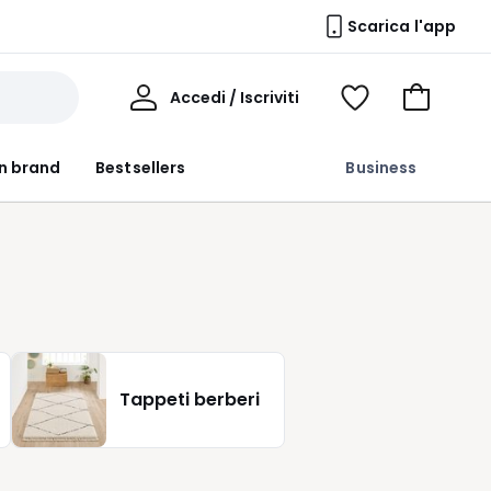
Scarica l'app
Il
Accedi / Iscriviti
Voir
Vai
Mio
ma
al
Profilo
wishlist
carrello
n brand
Bestsellers
Business
Tappeti berberi