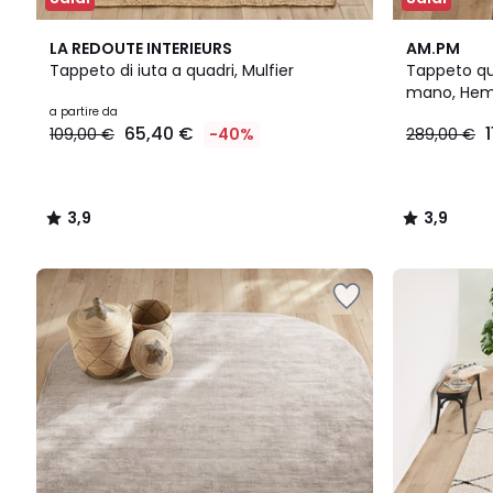
3,9
3,9
LA REDOUTE INTERIEURS
AM.PM
/ 5
/ 5
Tappeto di iuta a quadri, Mulfier
Tappeto qua
mano, He
Prezzo
a partire da
65,40 €
109,00 €
-40%
289,00 €
a
partire
da
65,40
3,9
3,9
€
/
/
Invece
5
5
di
109,00
€
40%
di
sconto
applicato.