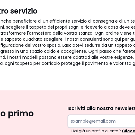
ro servizio
che beneficiare di un efficiente servizio di consegna e di un te
i, scegliere il tappeto dei propri sogni e riceverlo a casa deve e
 trasformare l'atmosfera della vostra stanza. Ogni ordine viene 
ale tappeto quadrato scegliere, i nostri consulenti sono qui per gu
igurazione del vostro spazio. Lasciatevi sedurre da un tappeto che
ingresso in uno spazio caldo e accogliente. Ogni passo che faret
nti, i nostri modelli possono essere adattati alle vostre esigenze
, ogni tappeto per corridoio protegge il pavimento e valorizza g
Iscrizione
newsletter
Iscriviti alla nostra newslet
uo primo
Hai già un profilo cliente?
Clicca