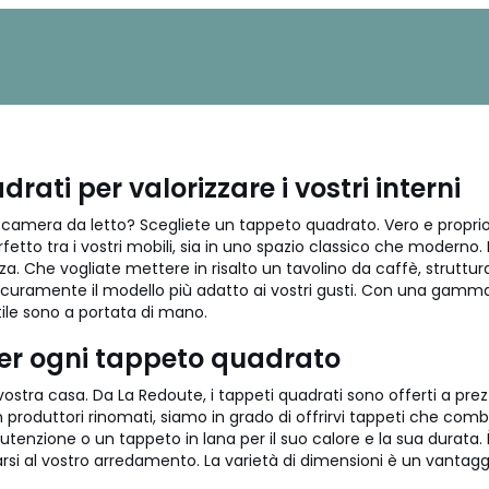
drati per valorizzare i vostri interni
a camera da letto? Scegliete un tappeto quadrato. Vero e proprio
rfetto tra i vostri mobili, sia in uno spazio classico che moderno
. Che vogliate mettere in risalto un tavolino da caffè, struttur
sicuramente il modello più adatto ai vostri gusti. Con una gam
stile sono a portata di mano.
per ogni tappeto quadrato
 vostra casa. Da La Redoute, i tappeti quadrati sono offerti a pr
 con produttori rinomati, siamo in grado di offrirvi tappeti che c
tenzione o un tappeto in lana per il suo calore e la sua durata. 
tarsi al vostro arredamento. La varietà di dimensioni è un vantaggi