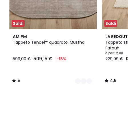
Saldi
Saldi
2
5
4,5
AM.PM
LA REDOUT
Colori
/
/ 5
Tappeto Tencel™ quadrato, Mustha
Tappeto st
5
Fatouh
a partire da
509,15 €
599,00 €
-15%
229,99 €
5
4,5
/
/
5
5