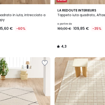
4,3
LA REDOUTE INTERIEURS
/ 5
drato in iuta, intrecciato a
Tappeto iuta quadrato, Afta
mpy
a partire da
115,60 €
109,85 €
-60%
169,00 €
-35%
4,3
/
5