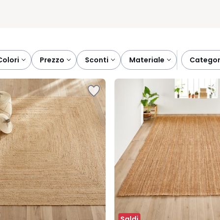
colori
prezzo
sconti
materiale
catego
Saldi