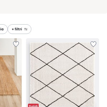
ria
+ filtri
Saldi