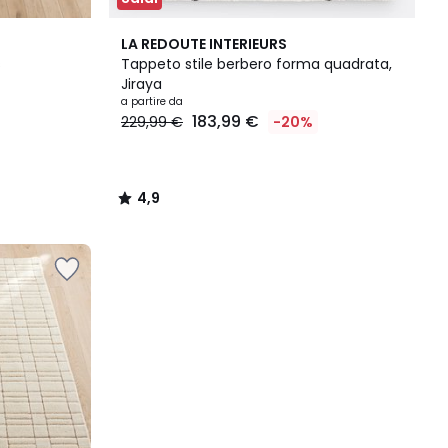
4,9
LA REDOUTE INTERIEURS
/ 5
s
Tappeto stile berbero forma quadrata,
Jiraya
a partire da
183,99 €
229,99 €
-20%
4,9
/
5