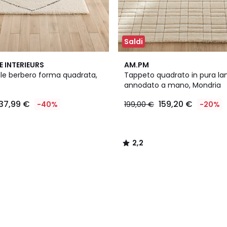
Saldi
2,2
E INTERIEURS
AM.PM
/ 5
ile berbero forma quadrata,
Tappeto quadrato in pura la
annodato a mano, Mondria
137,99 €
159,20 €
-40%
199,00 €
-20%
2,2
/
5