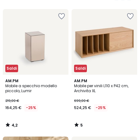
5
5
Saldi
Saldi
4,2
5
AM.PM
AM.PM
/ 5
/
Mobile a specchio modello
Mobile per vinili L110 x P42 cm,
5
piccolo, Lumir
Archivita XL
219,00 €
699,00 €
164,25 €
-25%
524,25 €
-25%
4,2
5
/
/
5
5