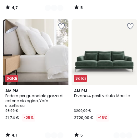
4,7
5
/
/
5
5
Saldi
Saldi
4,1
5
19
AM.PM
17
AM.PM
/ 5
/
Federa per guanciale garza di
Divano 4 posti velluto, Marsile
Colori
Colori
5
cotone biologico, Yafa
a partire da
28,99 €
3200,00 €
21,74 €
-25%
2720,00 €
-15%
4,1
5
/
/