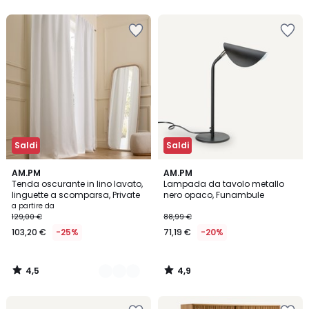
5
5
Saldi
Saldi
4,5
4,9
11
AM.PM
AM.PM
/ 5
/ 5
Tenda oscurante in lino lavato,
Lampada da tavolo metallo
Colori
linguette a scomparsa, Private
nero opaco, Funambule
a partire da
129,00 €
88,99 €
103,20 €
-25%
71,19 €
-20%
4,5
4,9
/
/
5
5