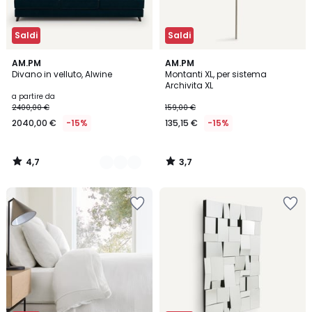
Saldi
Saldi
4,7
3,7
15
AM.PM
AM.PM
/ 5
/ 5
Divano in velluto, Alwine
Montanti XL, per sistema
Colori
Archivita XL
a partire da
2400,00 €
159,00 €
2040,00 €
-15%
135,15 €
-15%
4,7
3,7
/
/
5
5