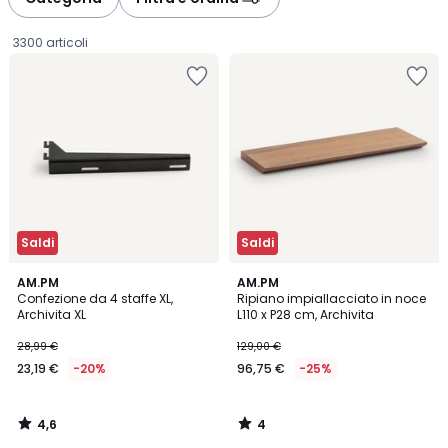
gauche
droite
3300 articoli
Saldi
Saldi
4,6
4
AM.PM
AM.PM
/ 5
/
Confezione da 4 staffe XL,
Ripiano impiallacciato in noce
5
Archivita XL
L110 x P28 cm, Archivita
23,19
28,99 €
129,00 €
€
23,19 €
-20%
96,75 €
-25%
Invece
di
28,99
4,6
4
€
/
/
5
5