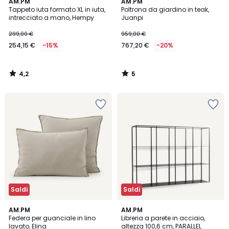
4,2
5
AM.PM
AM.PM
/ 5
/
Tappeto iuta formato XL in iuta,
Poltrona da giardino in teak,
5
intrecciato a mano, Hempy
Juanpi
299,00 €
959,00 €
254,15 €
-15%
767,20 €
-20%
4,2
5
/
/
5
5
Saldi
Saldi
4,3
25
AM.PM
2
AM.PM
/ 5
Federa per guanciale in lino
Libreria a parete in acciaio,
Colori
Colori
lavato, Elina
altezza 100,6 cm, PARALLEL