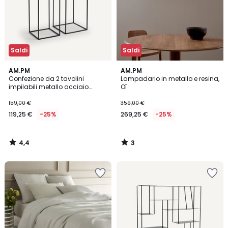
Saldi
Saldi
4,4
3
AM.PM
AM.PM
/ 5
/
Confezione da 2 tavolini
Lampadario in metallo e resina,
5
impilabili metallo acciaio
Oï
laccato, Romy
159,00 €
359,00 €
119,25 €
-25%
269,25 €
-25%
4,4
3
/
/
5
5