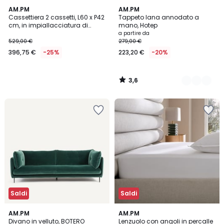
3,6
AM.PM
7
AM.PM
/ 5
Cassettiera 2 cassetti, L60 x P42
Tappeto lana annodato a
Colori
cm, in impiallacciatura di
mano, Hotep
noce, Archivita XL
a partire da
529,00 €
279,00 €
396,75 €
-25%
223,20 €
-20%
3,6
/
5
Saldi
Saldi
4,5
3
14
AM.PM
6
AM.PM
/ 5
/
Divano in velluto, BOTERO
Lenzuolo con angoli in percalle