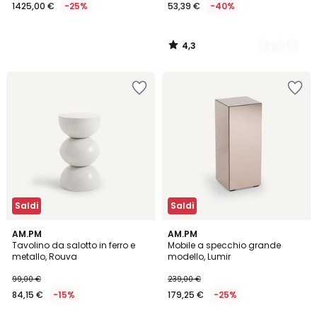
1425,00 €
-25%
53,39 €
-40%
4,3
/
5
Saldi
Saldi
4,7
5
5
AM.PM
AM.PM
/ 5
/
Tavolino da salotto in ferro e
Mobile a specchio grande
Colori
5
metallo, Rouva
modello, Lumir
99,00 €
239,00 €
84,15 €
-15%
179,25 €
-25%