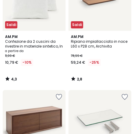
Saldi
Saldi
4,3
2,8
AM.PM
AM.PM
/ 5
/ 5
Confezione da 2 cuscini da
Ripiano impiallacciato in noce
rivestire in materiale sintetico, In
L60 x P28 cm, Archivita
a partire da
11,99 €
78,99 €
10,79 €
-10%
59,24 €
-25%
4,3
2,8
/
/
5
5