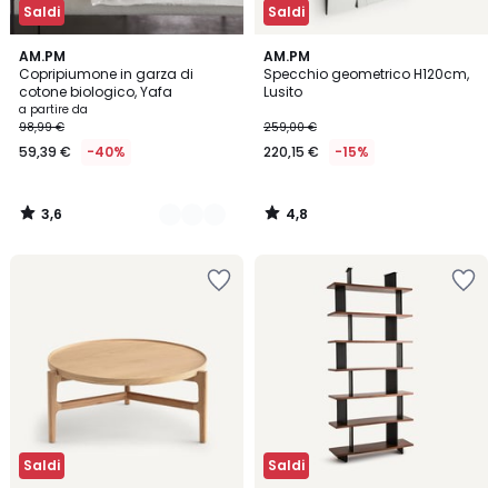
Saldi
Saldi
3,6
4,8
20
AM.PM
AM.PM
/ 5
/ 5
Copripiumone in garza di
Specchio geometrico H120cm,
Colori
cotone biologico, Yafa
Lusito
a partire da
98,99 €
259,00 €
59,39 €
-40%
220,15 €
-15%
3,6
4,8
/
/
5
5
Saldi
Saldi