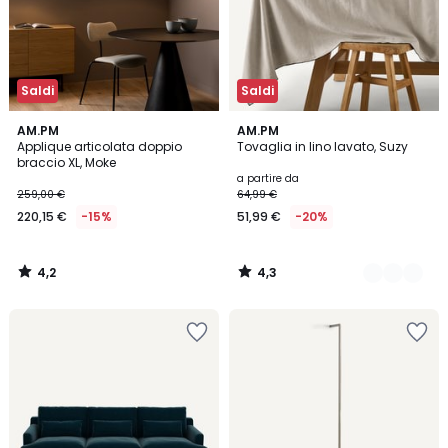
Saldi
Saldi
4,2
4,3
AM.PM
8
AM.PM
/ 5
/ 5
Applique articolata doppio
Tovaglia in lino lavato, Suzy
Colori
braccio XL, Moke
a partire da
259,00 €
64,99 €
220,15 €
-15%
51,99 €
-20%
4,2
4,3
/
/
5
5