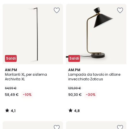
20%
di
sconto
applicato.
Saldi
Saldi
4,1
4,8
AM.PM
AM.PM
/ 5
/ 5
Montanti XL, per sistema
Lampada da tavolo in ottone
Archivita XL
invecchiato Zoticus
64,99 €
129,00 €
58,49 €
-10%
90,30 €
-30%
4,1
4,8
/
/
5
5