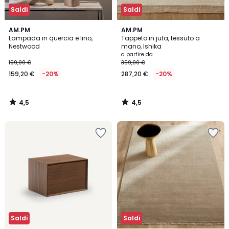
Saldi
Saldi
4,5
4,5
AM.PM
AM.PM
/ 5
/ 5
Lampada in quercia e lino,
Tappeto in juta, tessuto a
Nestwood
mano, Ishika
a partire da
199,00 €
359,00 €
159,20 €
-20%
287,20 €
-20%
4,5
4,5
/
/
5
5
Saldi
Saldi