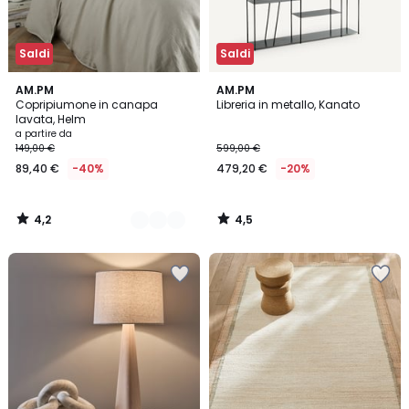
Saldi
Saldi
4,2
4,5
13
AM.PM
AM.PM
/ 5
/ 5
Copripiumone in canapa
Libreria in metallo, Kanato
Colori
lavata, Helm
a partire da
149,00 €
599,00 €
89,40 €
-40%
479,20 €
-20%
4,2
4,5
/
/
5
5