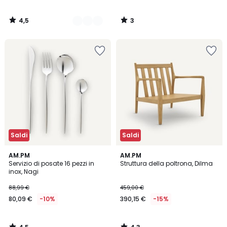
4,5
3
/
/
5
5
Saldi
Saldi
4,5
4,3
AM.PM
AM.PM
/ 5
/ 5
Servizio di posate 16 pezzi in
Struttura della poltrona, Dilma
inox, Nagi
88,99 €
459,00 €
80,09 €
-10%
390,15 €
-15%