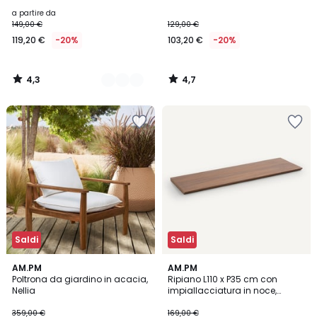
a partire da
149,00 €
129,00 €
119,20 €
-20%
103,20 €
-20%
4,3
4,7
/
/
5
5
Saldi
Saldi
4,3
4,1
AM.PM
AM.PM
/ 5
/ 5
Poltrona da giardino in acacia,
Ripiano L110 x P35 cm con
Nellia
impiallacciatura in noce,
Archivita
359,00 €
169,00 €