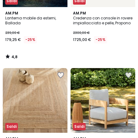
Saldi
Saldi
4,8
AM.PM
AM.PM
/ 5
Lanterna mobile da esterni,
Credenza con console in rovere
Ballada
impiallacciato e pelle, Propono
239,00 €
2300,00 €
179,25 €
-25%
1725,00 €
-25%
4,8
/
5
Saldi
Saldi