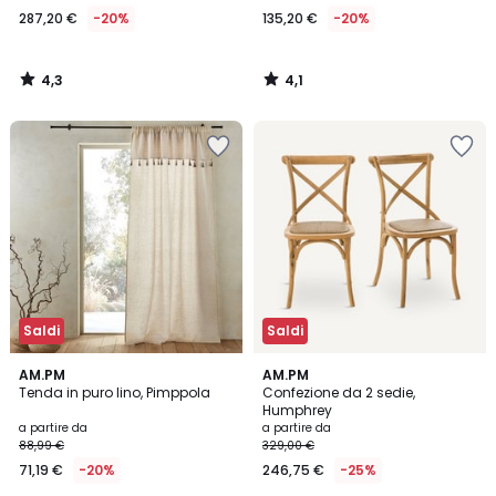
287,20 €
-20%
135,20 €
-20%
4,3
4,1
/
/
5
5
Saldi
Saldi
4,6
4,2
AM.PM
2
AM.PM
/ 5
/ 5
Tenda in puro lino, Pimppola
Confezione da 2 sedie,
Colori
Humphrey
a partire da
a partire da
88,99 €
329,00 €
71,19 €
-20%
246,75 €
-25%