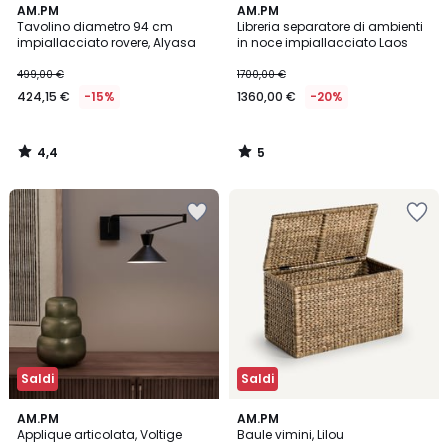
4,4
5
AM.PM
AM.PM
/ 5
/
Tavolino diametro 94 cm
Libreria separatore di ambienti
5
impiallacciato rovere, Alyasa
in noce impiallacciato Laos
499,00 €
1700,00 €
424,15 €
-15%
1360,00 €
-20%
4,4
5
/
/
5
5
Saldi
Saldi
4,3
4,7
2
AM.PM
AM.PM
/ 5
/ 5
Applique articolata, Voltige
Baule vimini, Lilou
Colori