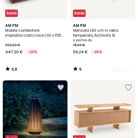
Saldi
Saldi
3,6
5
AM.PM
2
AM.PM
/ 5
/
Mobile contenitore
Mensola L60 cm in vetro
Colori
5
impiallacciato noce L110 x P35
temperato, Archivita XL
cm Archivita
a partire da
559,00 €
78,99 €
447,20 €
-20%
59,24 €
-25%
3,6
5
/
/
5
5