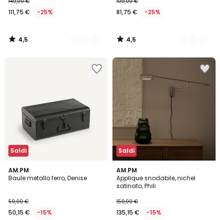
149,00 €
109,00 €
111,75 €
-25%
81,75 €
-25%
4,5
4,5
/
/
5
5
Saldi
Saldi
4,5
3
2
AM.PM
AM.PM
/ 5
/
Baule metallo ferro, Denise
Applique snodabile, nichel
Colori
5
satinato, Phili
59,00 €
159,00 €
50,15 €
-15%
135,15 €
-15%