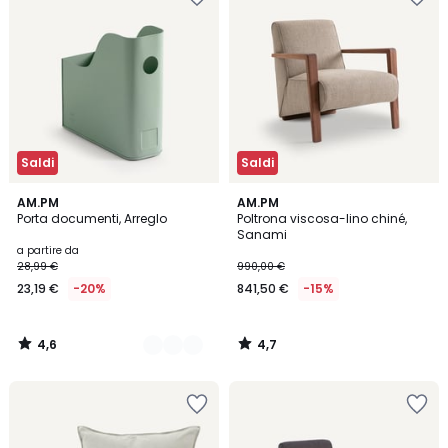
Saldi
Saldi
4,6
4,7
4
AM.PM
AM.PM
/ 5
/ 5
Porta documenti, Arreglo
Poltrona viscosa-lino chiné,
Colori
Sanami
a partire da
28,99 €
990,00 €
23,19 €
-20%
841,50 €
-15%
4,6
4,7
/
/
5
5