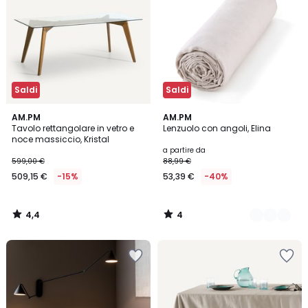
Saldi
Saldi
4,4
4
AM.PM
23
AM.PM
/ 5
/
Tavolo rettangolare in vetro e
Lenzuolo con angoli, Elina
Colori
5
noce massiccio, Kristal
a partire da
599,00 €
88,99 €
509,15 €
-15%
53,39 €
-40%
4,4
4
/
/
5
5