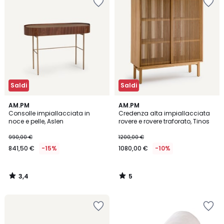
Saldi
Saldi
3,4
5
AM.PM
AM.PM
/ 5
/
Consolle impiallacciata in
Credenza alta impiallacciata
5
noce e pelle, Aslen
rovere e rovere traforato, Tinos
990,00 €
1200,00 €
841,50 €
-15%
1080,00 €
-10%
3,4
5
/
/
5
5