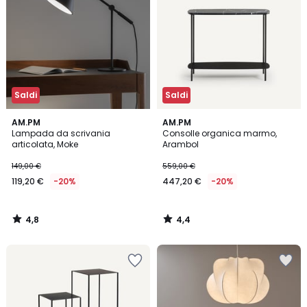
Saldi
Saldi
4,8
4,4
AM.PM
AM.PM
/ 5
/ 5
Lampada da scrivania
Consolle organica marmo,
articolata, Moke
Arambol
149,00 €
559,00 €
119,20 €
-20%
447,20 €
-20%
4,8
4,4
/
/
5
5