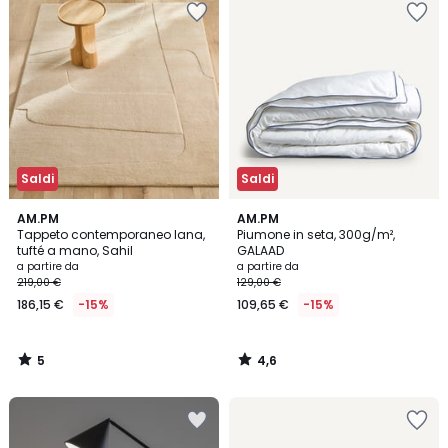
Saldi
Saldi
5
4,6
AM.PM
AM.PM
/
/ 5
Tappeto contemporaneo lana,
Piumone in seta, 300g/m²,
5
tufté a mano, Sahil
GALAAD
a partire da
a partire da
219,00 €
129,00 €
186,15 €
-15%
109,65 €
-15%
5
4,6
/
/
5
5