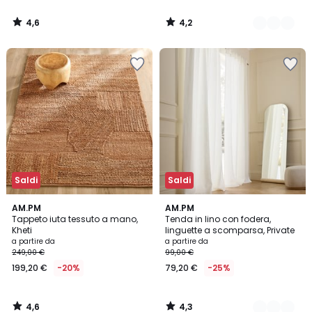
4,6
4,2
/
/
5
5
Saldi
Saldi
4,6
4,3
AM.PM
11
AM.PM
/ 5
/ 5
Tappeto iuta tessuto a mano,
Tenda in lino con fodera,
Colori
Kheti
linguette a scomparsa, Private
a partire da
a partire da
249,00 €
99,00 €
199,20 €
-20%
79,20 €
-25%
4,6
4,3
/
/