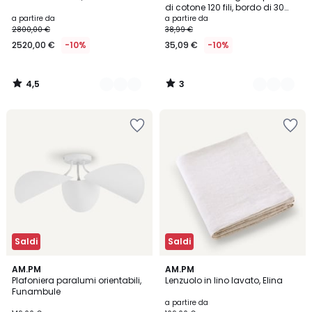
Colori
Colori
5
di cotone 120 fili, bordo di 30
cm, Veneto
a partire da
a partire da
2800,00 €
38,99 €
2520,00 €
-10%
35,09 €
-10%
4,5
3
/
/
5
5
Saldi
Saldi
4,5
4,5
2
AM.PM
23
AM.PM
/ 5
/ 5
Plafoniera paralumi orientabili,
Lenzuolo in lino lavato, Elina
Colori
Colori
Funambule
a partire da