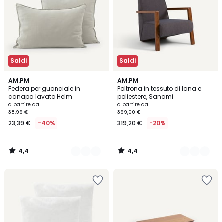
Saldi
Saldi
4,4
4,4
10
AM.PM
2
AM.PM
/ 5
/ 5
Federa per guanciale in
Poltrona in tessuto di lana e
Colori
Colori
canapa lavata Helm
poliestere, Sanami
a partire da
a partire da
38,99 €
399,00 €
23,39 €
-40%
319,20 €
-20%
4,4
4,4
/
/
5
5