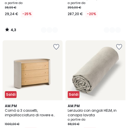
a partire da
a partire da
38,99 €
359,00 €
29,24 €
-25%
287,20 €
-20%
4,3
/
5
Saldi
Saldi
4,3
AM.PM
13
AM.PM
/ 5
Comò a 3 cassetti,
Lenzuolo con angoli HELM, in
Colori
impiallacciatura di rovere e
canapa lavata
tessuto, Firmo
a partire da
1900,00 €
88,99 €