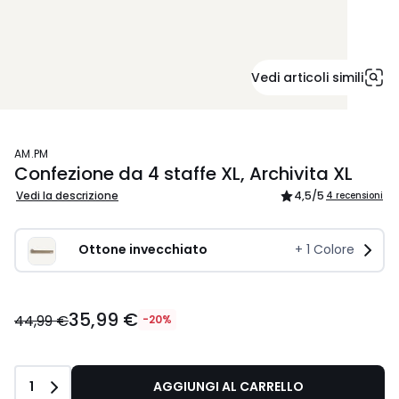
Vedi articoli simili
AM.PM
Confezione da 4 staffe XL, Archivita XL
Vedi la descrizione
4,5
/5
4 recensioni
Ottone invecchiato
+
1
Colore
35,99 €
44,99 €
-20%
Quantità
1
AGGIUNGI AL CARRELLO