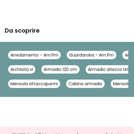
Da scoprire
Arredamento - Am.Pm
Guardaroba - Am.Pm
Arma
Archivita xl
Armadio 120 cm
Armadio altezza 140
Mensola attaccapanni
Cabina armadio
Mensole p
Iscrizione