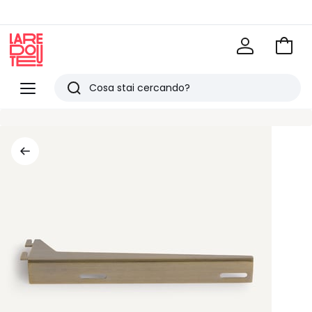
Vai
al
La
carrel
Redoute
Menu
Ricerca
Ultimi
articoli
visti