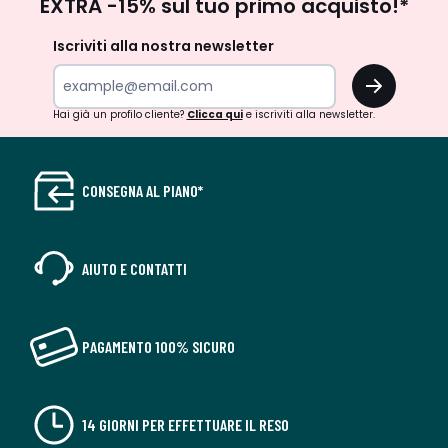
EXTRA -15% sul tuo primo acquisto!*
newsletter
Iscriviti alla nostra newsletter
OK
Hai già un profilo cliente?
Clicca qui
e iscriviti alla newsletter.
CONSEGNA AL PIANO*
AIUTO E CONTATTI
PAGAMENTO 100% SICURO
14 GIORNI PER EFFETTUARE IL RESO