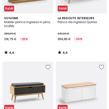
Saldi
Saldi
4,4
4,4
SO'HOME
LA REDOUTE INTERIEURS
/ 5
/ 5
Mobile-panca ingresso in pino,
Panca da ingresso Quilda
Lindley
289,00 €
549,00 €
216,75 €
-25%
356,85 €
-35%
4,4
4,4
/
/
5
5
Saldi
Saldi