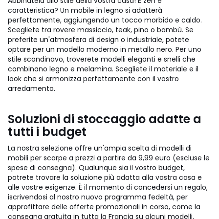
Abbinatela allo stile della vostra casa! È zen e
caratteristica? Un mobile in legno si adatterà
perfettamente, aggiungendo un tocco morbido e caldo.
Scegliete tra rovere massiccio, teak, pino o bambù. Se
preferite un'atmosfera di design o industriale, potete
optare per un modello moderno in metallo nero. Per uno
stile scandinavo, troverete modelli eleganti e snelli che
combinano legno e melamina. Scegliete il materiale e il
look che si armonizza perfettamente con il vostro
arredamento.
Soluzioni di stoccaggio adatte a
tutti i budget
La nostra selezione offre un'ampia scelta di modelli di
mobili per scarpe a prezzi a partire da 9,99 euro (escluse le
spese di consegna). Qualunque sia il vostro budget,
potrete trovare la soluzione più adatta alla vostra casa e
alle vostre esigenze. È il momento di concedersi un regalo,
iscrivendosi al nostro nuovo programma fedeltà, per
approfittare delle offerte promozionali in corso, come la
consegna gratuita in tutta la Francia su alcuni modelli.