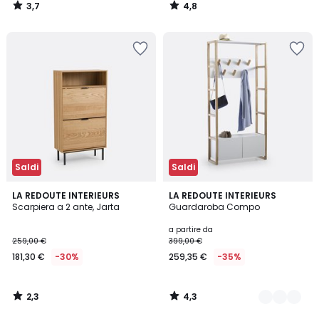
3,7
4,8
/
/
5
5
Saldi
Saldi
2,3
4,3
LA REDOUTE INTERIEURS
2
LA REDOUTE INTERIEURS
/ 5
/ 5
Scarpiera a 2 ante, Jarta
Guardaroba Compo
Colori
a partire da
259,00 €
399,00 €
181,30 €
-30%
259,35 €
-35%
2,3
4,3
/
/
5
5