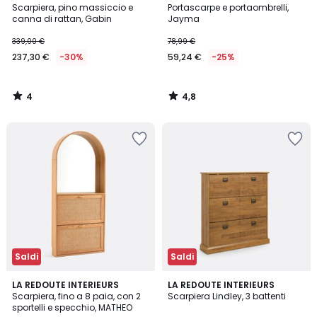
/
/ 5
Scarpiera, pino massiccio e
Portascarpe e portaombrelli,
5
canna di rattan, Gabin
Jayma
339,00 €
78,99 €
237,30 €
-30%
59,24 €
-25%
4
4,8
/
/
5
5
Saldi
Saldi
4
3,5
LA REDOUTE INTERIEURS
LA REDOUTE INTERIEURS
/
/ 5
Scarpiera, fino a 8 paia, con 2
Scarpiera Lindley, 3 battenti
5
sportelli e specchio, MATHEO