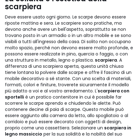
scarpiera
Deve essere usato ogni giorno. Le scarpe devono essere
riposte mattina e sera. Le scarpiere sono pratiche, ma
devono anche avere un bell'aspetto, soprattutto se non
trovano posto in un armadio o in un altro mobile e se sono
visibili a tutti all'ingresso della casa. Di solito non occupano
molto spazio, perché non devono essere molto profonde, e
possono essere realizzate in pino, quercia o faggio, o con
una struttura in metallo, legno o plastica.
scarpiera
. A
differenza di una scarpiera aperta, questa unità chiusa
tiene lontana la polvere dalle scarpe e offre il fascino di un
mobile decorativo a sé stante. Con una scelta di materiali,
formati, colori e finiture, troverete sicuramente il modello
più adatto a voi e al vostro arredamento. L'
scarpiera con
sportelli
è un pratico contenitore in cui è possibile far
scorrere le scarpe aprendo e chiudendo le alette. Può
contenere decine di paia di scarpe. Questo mobile può
essere aggiunto alla camera da letto, allo spogliatoio o al
corridoio e può essere decorato con oggetti di design,
proprio come una cassettiera. Selezionare un
scarpiera in
legno massiccio
per la sua solidità e la nobiltà del suo