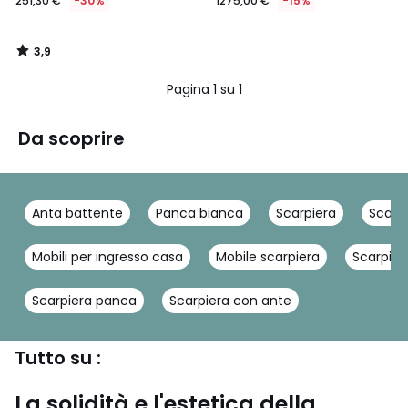
251,30 €
-30%
1275,00 €
-15%
3,9
/
5
Pagina 1 su 1
Da scoprire
Anta battente
Panca bianca
Scarpiera
Scarp
Mobili per ingresso casa
Mobile scarpiera
Scarpier
Scarpiera panca
Scarpiera con ante
Tutto su :
La solidità e l'estetica della