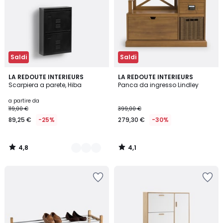
Saldi
Saldi
4,8
4,1
3
LA REDOUTE INTERIEURS
LA REDOUTE INTERIEURS
/ 5
/ 5
Scarpiera a parete, Hiba
Panca da ingresso Lindley
Colori
a partire da
119,00 €
399,00 €
89,25 €
-25%
279,30 €
-30%
4,8
4,1
/
/
5
5