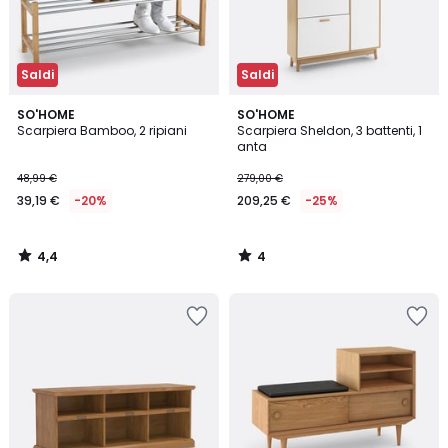
Saldi
Saldi
4,4
4
SO'HOME
SO'HOME
/ 5
/
Scarpiera Bamboo, 2 ripiani
Scarpiera Sheldon, 3 battenti, 1
5
anta
48,99 €
279,00 €
39,19 €
-20%
209,25 €
-25%
4,4
4
/
/
5
5