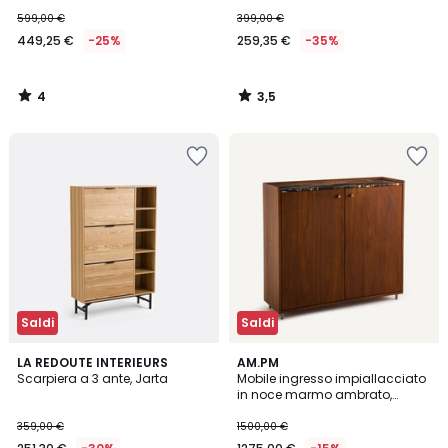
599,00 €
399,00 €
449,25 €
-25%
259,35 €
-35%
4
3,5
/
/
5
5
Saldi
Saldi
3,9
LA REDOUTE INTERIEURS
AM.PM
/ 5
Scarpiera a 3 ante, Jarta
Mobile ingresso impiallacciato
in noce marmo ambrato,
Noham
359,00 €
1500,00 €