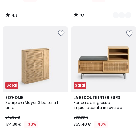
di
549,00
3,5
4,5
€
/
/
5
5
25%
di
sconto
applicato.
Saldi
Saldi
3,7
4,8
SO'HOME
LA REDOUTE INTERIEURS
/ 5
/ 5
Scarpiera Mayor, 3 battenti 1
Panca da ingresso
anta
impiallacciata in rovere e
vimini, Waska
249,00 €
599,00 €
174,30 €
-30%
359,40 €
-40%