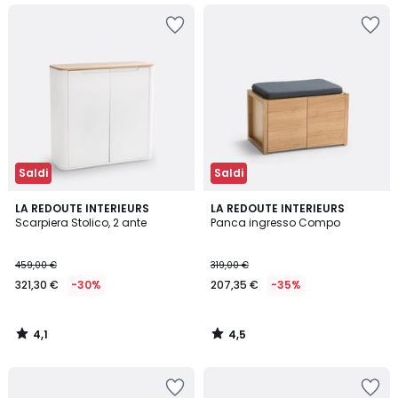
Saldi
Saldi
4,1
4,5
LA REDOUTE INTERIEURS
LA REDOUTE INTERIEURS
/ 5
/ 5
Scarpiera Stolico, 2 ante
Panca ingresso Compo
459,00 €
319,00 €
321,30 €
-30%
207,35 €
-35%
4,1
4,5
/
/
5
5