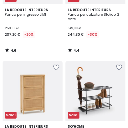
4,6
4,4
LA REDOUTE INTERIEURS
LA REDOUTE INTERIEURS
/ 5
/ 5
Panca per ingresso JIMI
Panca per calzature Stolico, 2
ante
259,00 €
349,00 €
207,20 €
-20%
244,30 €
-30%
4,6
4,4
/
/
5
5
Saldi
Saldi
4
4,8
LA REDOUTE INTERIEURS
SO'HOME