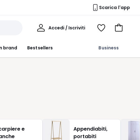
Scarica l'app
Il
Accedi / Iscriviti
Voir
Vai
Mio
ma
al
Profilo
wishlist
carrello
n brand
Bestsellers
Business
carpiere e
Appendiabiti,
e
anche
portabiti