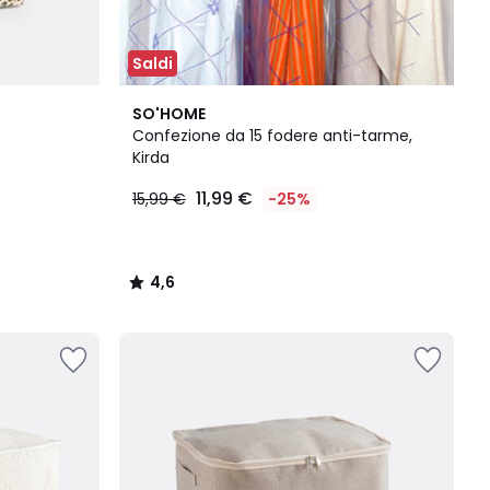
Saldi
4,6
SO'HOME
/ 5
Confezione da 15 fodere anti-tarme,
Kirda
11,99 €
15,99 €
-25%
4,6
/
5