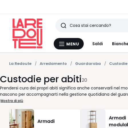
Ricerca
Ultimi
Saldi
Bianche
MENU
Menu
articoli
La
Redoute
visti
La Redoute
Arredamento
Guardaroba
Custodie 
Custodie per abiti
20
Prendersi cura dei propri abiti significa anche conservarli nel m
nascono per accompagnarti nella gestione quotidiana del guard
differenza. Ogni copriabiti è pensato per coprire con discrezi
Mostra di più
una giacca importante. Il tessuto antipolvere aiuta a mantenerli p
bisogno, senza sorprese. Pratiche da aprire e chiudere, queste s
Armadi
identificare subito cosa contiene ogni custodia, risparmiando te
Armadi
modulab
mattine. Da La Redoute trovi un prodotto affidabile, pensato pe