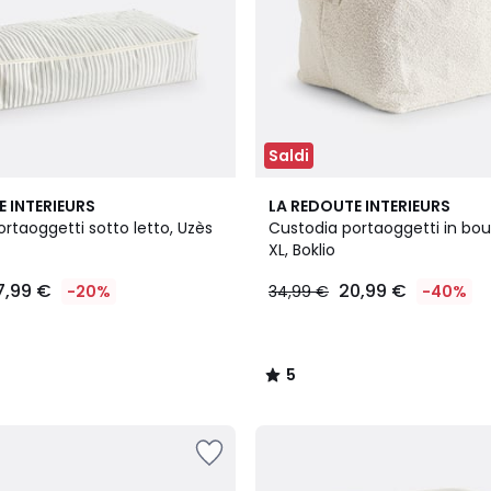
Saldi
5
E INTERIEURS
LA REDOUTE INTERIEURS
/
rtaoggetti sotto letto, Uzès
Custodia portaoggetti in bo
5
XL, Boklio
7,99 €
20,99 €
-20%
34,99 €
-40%
5
/
5