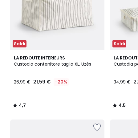
Saldi
Saldi
4,7
4,5
LA REDOUTE INTERIEURS
LA REDOUT
/ 5
/ 5
Custodia contenitore taglia XL, Uzès
Custodia po
21,59 €
2
26,99 €
-20%
34,99 €
4,7
4,5
/
/
5
5