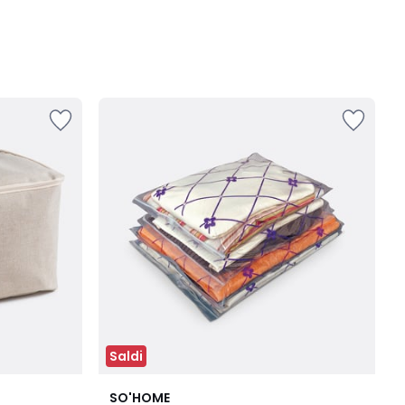
Saldi
4,1
SO'HOME