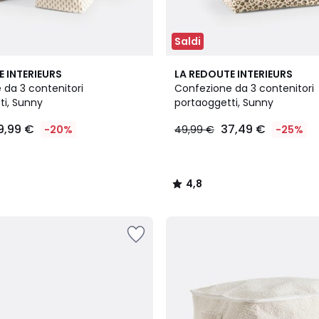
Saldi
4,8
E INTERIEURS
LA REDOUTE INTERIEURS
/ 5
 da 3 contenitori
Confezione da 3 contenitori
ti, Sunny
portaoggetti, Sunny
9,99 €
37,49 €
-20%
49,99 €
-25%
4,8
/
5