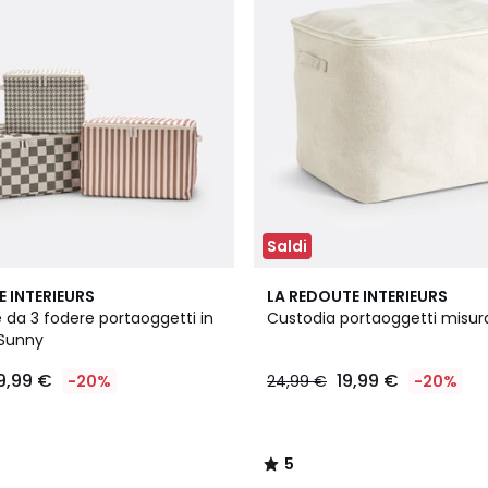
Saldi
5
E INTERIEURS
LA REDOUTE INTERIEURS
/
 da 3 fodere portaoggetti in
Custodia portaoggetti misura
5
 Sunny
9,99 €
19,99 €
-20%
24,99 €
-20%
5
/