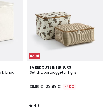
Saldi
4,8
LA REDOUTE INTERIEURS
/ 5
 L, Lihoa
Set di 2 portaoggetti, Tigris
23,99 €
39,99 €
-40%
4,8
/