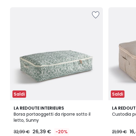
5
Saldi
Saldi
4,8
LA REDOUTE INTERIEURS
LA REDOUT
/ 5
Borsa portaoggetti da riporre sotto il
Custodia po
letto, Sunny
26,39 €
16
32,99 €
-20%
21,99 €