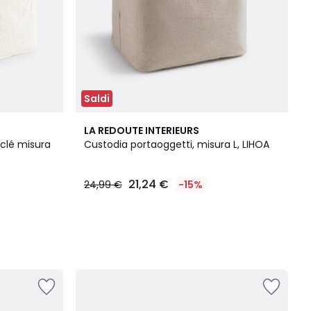
Saldi
LA REDOUTE INTERIEURS
uclé misura
Custodia portaoggetti, misura L, LIHOA
21,24 €
24,99 €
-15%