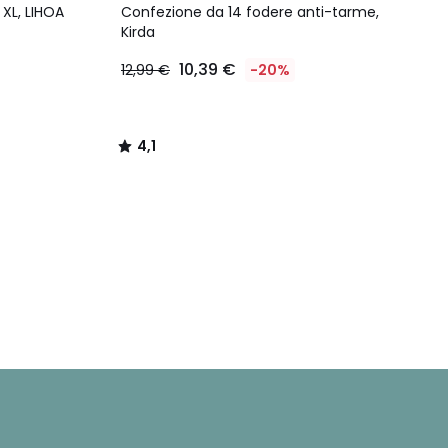
/ 5
 XL, LIHOA
Confezione da 14 fodere anti-tarme,
Kirda
10,39 €
12,99 €
-20%
4,1
/
5