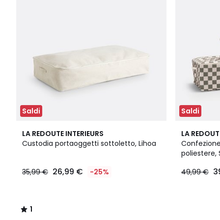
Saldi
Saldi
1
LA REDOUTE INTERIEURS
LA REDOUT
/
Custodia portaoggetti sottoletto, Lihoa
Confezione
5
poliestere,
26,99 €
3
35,99 €
-25%
49,99 €
1
/