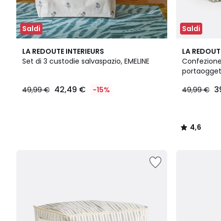
Saldi
Saldi
4,6
LA REDOUTE INTERIEURS
LA REDOUT
/ 5
Set di 3 custodie salvaspazio, EMELINE
Confezione
portaogget
42,49
42,49 €
3
49,99 €
-15%
49,99 €
€
Invece
di
49,99
4,6
€
/
15%
5
di
sconto
applicato.