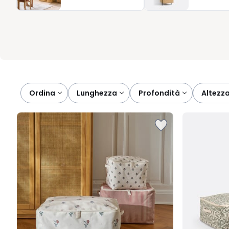
che rispetta i tuoi tempi. Scopri le nostre offerte e scegli la soluz
finalmente naturale.
Ordina
lunghezza
profondità
altezz