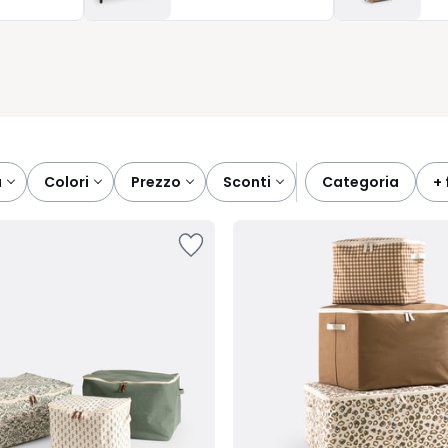
ione più adatta al tuo stile di vita: organizzare i vestiti diventa
a
colori
prezzo
sconti
categoria