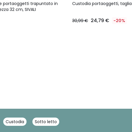
e portaoggetti trapuntato in
Custodia portaoggetti, taglia
ezza 32 cm, SIVALI
24,79 €
30,99 €
-20%
Custodia
Sotto letto