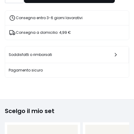
20%
di
sconto
Consegna entro 3-6 giorni lavorativi
applicato.
Consegna a domicilio:
4,99 €
Soddisfatti o rimborsati
Pagamento sicuro
Scelgo il mio set