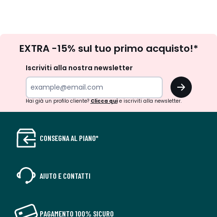
Iscrizione
EXTRA -15% sul tuo primo acquisto!*
newsletter
Iscriviti alla nostra newsletter
OK
Hai già un profilo cliente?
Clicca qui
e iscriviti alla newsletter.
CONSEGNA AL PIANO*
AIUTO E CONTATTI
PAGAMENTO 100% SICURO