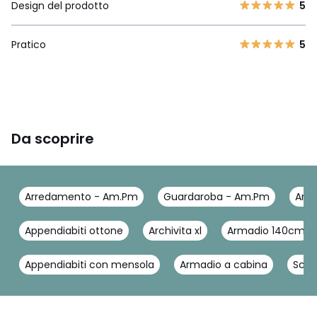
Design del prodotto
5
Pratico
5
Da scoprire
Arredamento - Am.Pm
Guardaroba - Am.Pm
Arma
Appendiabiti ottone
Archivita xl
Armadio 140cm
Appendiabiti con mensola
Armadio a cabina
Scaf