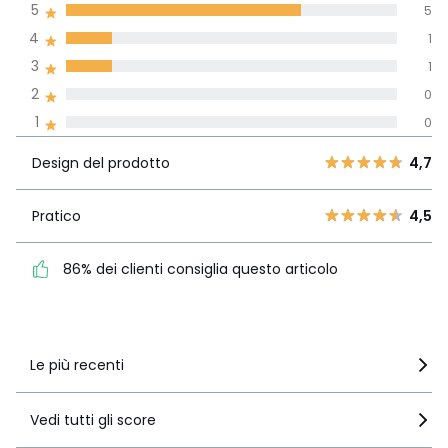
di media tenendo
5
5
conto di tutti i
4
1
paesi
3
1
Recensione 100% verificata,
2
0
La Redoute si impegna
1
0
Design del
5
5
4,7
prodotto
4
1
Design del prodotto
4,7
3
1
Pratico
4,5
2
Pratico
4,5
0
86% dei clienti consiglia
1
0
questo articolo
86% dei clienti consiglia questo articolo
Vedi i dettagli delle recensioni
Le più recenti
Vedi tutti gli score