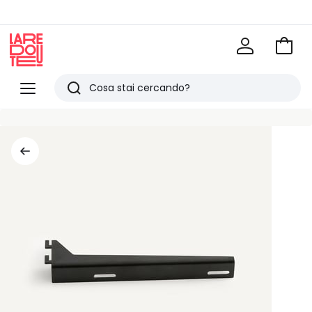
Vai
al
La
carrel
Redoute
Menu
Ricerca
Ultimi
articoli
visti