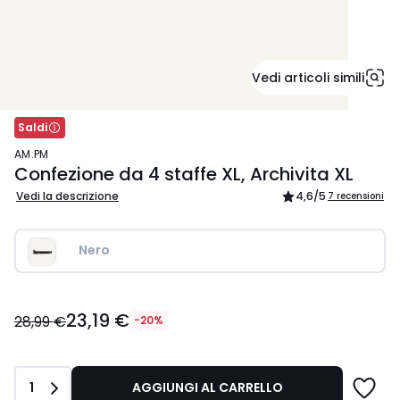
Vedi articoli simili
Saldi
AM.PM
Confezione da 4 staffe XL, Archivita XL
Vedi la descrizione
4,6
/5
7 recensioni
Nero 
23,19
23,19 €
€
28,99 €
-20%
Invece
di
28,99
Quantità
1
AGGIUNGI AL CARRELLO
€