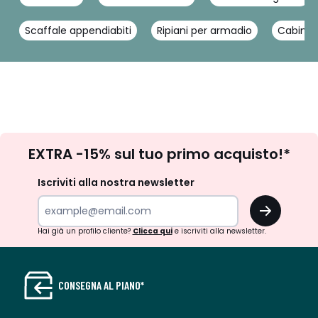
Scaffale appendiabiti
Ripiani per armadio
Cabina 
Iscrizione
EXTRA -15% sul tuo primo acquisto!*
newsletter
Iscriviti alla nostra newsletter
OK
Hai già un profilo cliente?
Clicca qui
e iscriviti alla newsletter.
CONSEGNA AL PIANO*