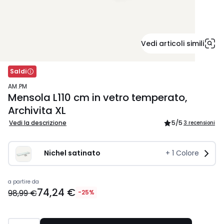
Vedi articoli simili
Saldi
AM.PM
Mensola L110 cm in vetro temperato,
Archivita XL
Vedi la descrizione
5
/5
3 recensioni
Nichel satinato
+
1
Colore
74,24
a partire da
74,24 €
€
98,99 €
-25%
Invece
di
98,99