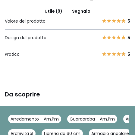
Utile (9)
Segnala
Valore del prodotto
5
Design del prodotto
5
Pratico
5
Da scoprire
Arredamento - Am.Pm
Guardaroba - Am.Pm
Arma
Archivita xl
Libreria da 60 cm
Armadio angolare