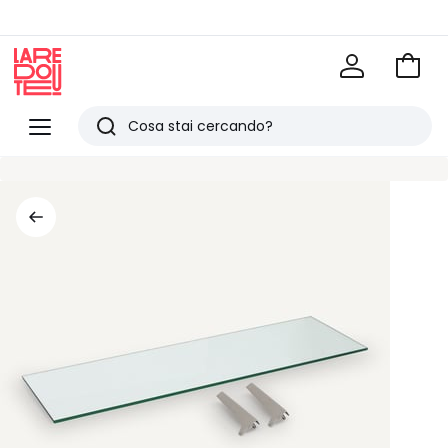
Vai
al
La
carrel
Redoute
Menu
Ricerca
Ultimi
articoli
visti