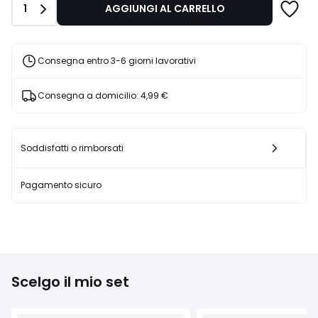
Quantità
1
AGGIUNGI AL CARRELLO
€
25%
di
sconto
Consegna entro 3-6 giorni lavorativi
applicato.
Consegna a domicilio:
4,99 €
Soddisfatti o rimborsati
Pagamento sicuro
Scelgo il mio set