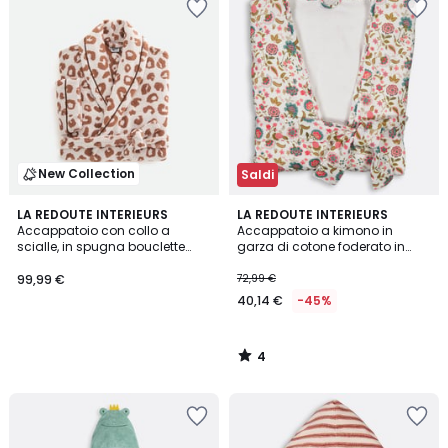
New Collection
Saldi
4
LA REDOUTE INTERIEURS
LA REDOUTE INTERIEURS
/
Accappatoio con collo a
Accappatoio a kimono in
5
scialle, in spugna bouclette
garza di cotone foderato in
400g, ZANI
spugna, Shirley
99,99 €
72,99 €
40,14 €
-45%
4
/
5