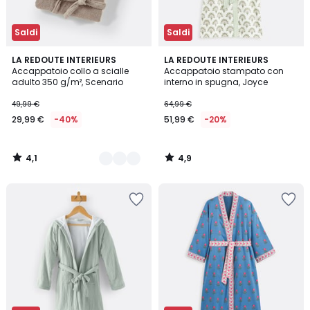
Saldi
Saldi
4,1
4,9
5
LA REDOUTE INTERIEURS
LA REDOUTE INTERIEURS
/ 5
/ 5
Accappatoio collo a scialle
Accappatoio stampato con
Colori
adulto 350 g/m², Scenario
interno in spugna, Joyce
49,99 €
64,99 €
29,99 €
-40%
51,99 €
-20%
4,1
4,9
/
/
5
5