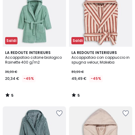
Saldi
Saldi
5
5
LA REDOUTE INTERIEURS
LA REDOUTE INTERIEURS
/
/
Accappatoio cotone biologico
Accappatoio con cappuccio in
5
5
Rainette 400 g/m2
spugna velour, Makeba
36,99 €
89,99 €
20,34 €
-45%
49,49 €
-45%
5
5
/
/
5
5