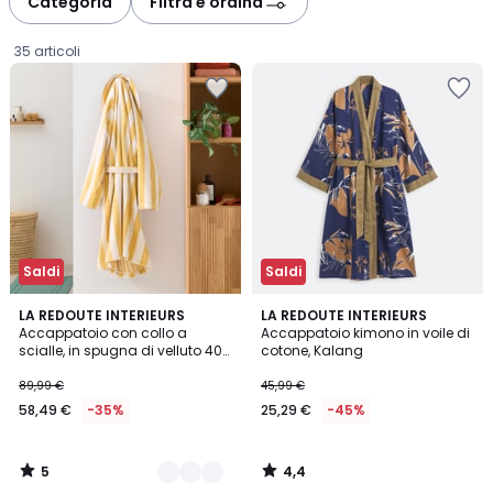
Categoria
Filtra e ordina
gauche
droite
35 articoli
Saldi
Saldi
5
4,4
2
LA REDOUTE INTERIEURS
LA REDOUTE INTERIEURS
/
/ 5
Accappatoio con collo a
Accappatoio kimono in voile di
Colori
5
scialle, in spugna di velluto 400
cotone, Kalang
58,49
g, DANI
89,99 €
45,99 €
€
58,49 €
-35%
25,29 €
-45%
Invece
di
89,99
5
4,4
€
/
/