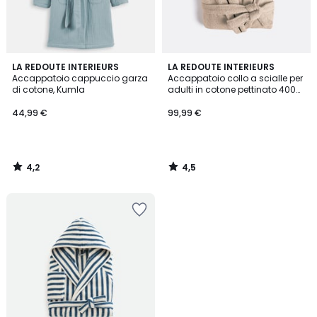
4,2
4,5
LA REDOUTE INTERIEURS
LA REDOUTE INTERIEURS
/ 5
/ 5
Accappatoio cappuccio garza
Accappatoio collo a scialle per
di cotone, Kumla
adulti in cotone pettinato 400
g/m2, Victor
44,99 €
99,99 €
4,2
4,5
/
/
5
5