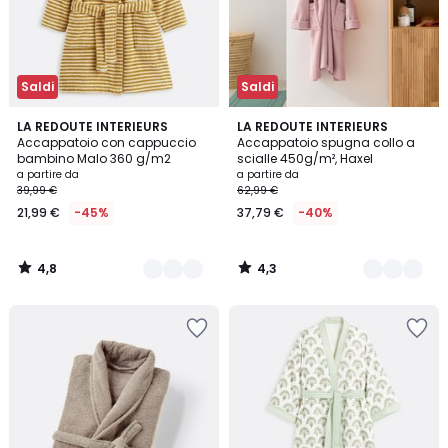
Saldi
Saldi
4,8
4,3
4
LA REDOUTE INTERIEURS
9
LA REDOUTE INTERIEURS
/ 5
/ 5
Accappatoio con cappuccio
Accappatoio spugna collo a
Colori
Colori
bambino Malo 360 g/m2
scialle 450g/m², Haxel
a partire da
a partire da
39,99 €
62,99 €
21,99 €
-45%
37,79 €
-40%
4,8
4,3
/
/
5
5