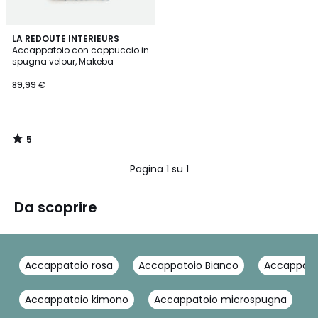
5
LA REDOUTE INTERIEURS
/
Accappatoio con cappuccio in
5
spugna velour, Makeba
89,99 €
5
/
5
Pagina 1 su 1
Da scoprire
Accappatoio rosa
Accappatoio Bianco
Accappato
Accappatoio kimono
Accappatoio microspugna
A