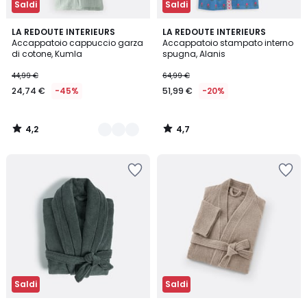
Saldi
Saldi
4,2
4,7
2
LA REDOUTE INTERIEURS
LA REDOUTE INTERIEURS
/ 5
/ 5
Accappatoio cappuccio garza
Accappatoio stampato interno
Colori
di cotone, Kumla
spugna, Alanis
44,99 €
64,99 €
24,74 €
-45%
51,99 €
-20%
4,2
4,7
/
/
5
5
Saldi
Saldi