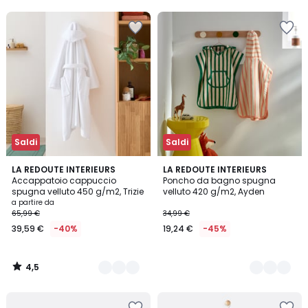
5
5
35%
di
sconto
applicato.
Saldi
Saldi
4,5
11
LA REDOUTE INTERIEURS
2
LA REDOUTE INTERIEURS
/ 5
Accappatoio cappuccio
Poncho da bagno spugna
Colori
Colori
spugna velluto 450 g/m2, Trizie
velluto 420 g/m2, Ayden
a partire da
65,99 €
34,99 €
39,59 €
-40%
19,24 €
-45%
4,5
/
5