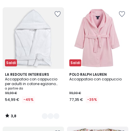
5
5
Saldi
Saldi
3,8
3
LA REDOUTE INTERIEURS
POLO RALPH LAUREN
/ 5
Accappatoio con cappuccio
Accappatoio con cappuccio
Colori
per adulti in cotone egiziano
400 g/m2, Kheops
a partire da
99,99 €
119,00 €
54,99 €
-45%
77,35 €
-35%
3,8
/
5