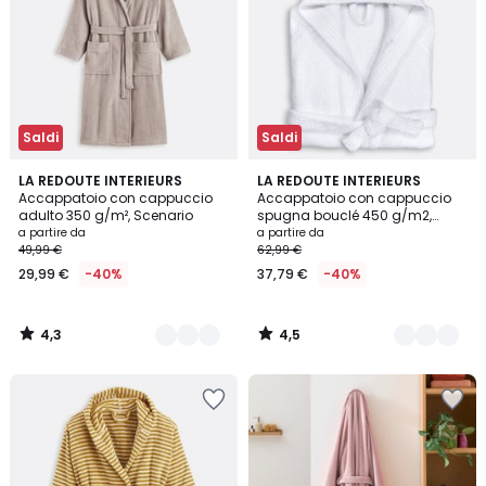
Saldi
Saldi
4,3
4,5
8
LA REDOUTE INTERIEURS
10
LA REDOUTE INTERIEURS
/ 5
/ 5
Accappatoio con cappuccio
Accappatoio con cappuccio
Colori
Colori
adulto 350 g/m², Scenario
spugna bouclé 450 g/m2,
Haxel
a partire da
a partire da
49,99 €
62,99 €
29,99 €
-40%
37,79 €
-40%
4,3
4,5
/
/
5
5