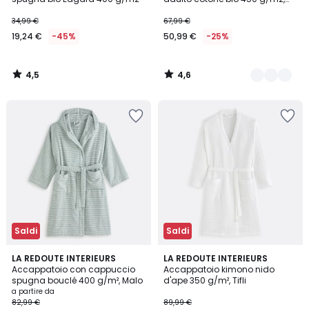
Ismo
34,99 €
67,99 €
19,24 €
-45%
50,99 €
-25%
4,5
4,6
/
/
5
5
Saldi
Saldi
4
4,1
3
LA REDOUTE INTERIEURS
3
LA REDOUTE INTERIEURS
/
/ 5
Accappatoio con cappuccio
Accappatoio kimono nido
Colori
Colori
5
spugna bouclé 400 g/m², Malo
d'ape 350 g/m², Tifli
a partire da
82,99 €
89,99 €