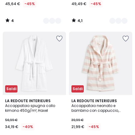
45,64 €
-45%
49,49 €
-45%
4
4,1
/
/
5
5
Saldi
Saldi
4,3
4,7
7
LA REDOUTE INTERIEURS
3
LA REDOUTE INTERIEURS
/ 5
/ 5
Accappatoio spugna collo
Accappatoio neonato e
Colori
Colori
kimono 450g/m², Haxel
bambino con cappuccio,
Moana
56,99 €
39,99 €
34,19 €
-40%
21,99 €
-45%