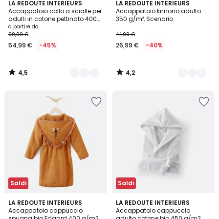
4,5
4,2
3
LA REDOUTE INTERIEURS
4
LA REDOUTE INTERIEURS
/ 5
/ 5
Accappatoio collo a scialle per
Accappatoio kimono adulto
Colori
Colori
adulti in cotone pettinato 400
350 g/m², Scenario
g/m2, Victor
a partire da
99,99 €
44,99 €
54,99 €
-45%
26,99 €
-40%
4,5
4,2
/
/
5
5
Saldi
Saldi
4,5
4,6
LA REDOUTE INTERIEURS
4
LA REDOUTE INTERIEURS
/ 5
/ 5
Accappatoio cappuccio
Accappatoio cappuccio
Colori
spugna bio Edgard 400 g/m2
adulto cotone bio 450 g/m2,