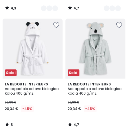
4,3
4,7
/
/
5
5
Saldi
Saldi
5
4,7
LA REDOUTE INTERIEURS
LA REDOUTE INTERIEURS
/
/ 5
Accappatoio cotone biologico
Accappatoio cotone biologico
5
Kalou 400 g/m2
Koala 400 g/m2
36,99 €
36,99 €
20,34 €
-45%
20,34 €
-45%
5
4,7
/
/