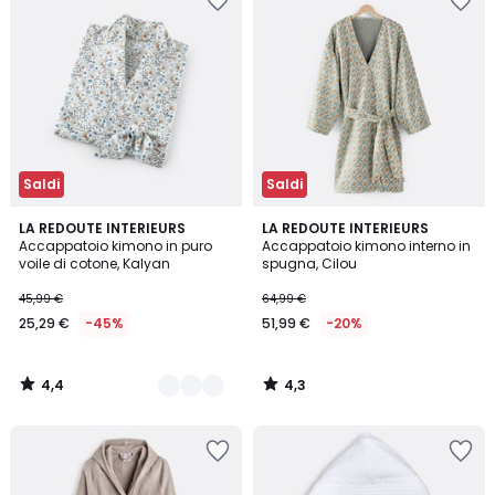
Saldi
Saldi
4,4
4,3
2
LA REDOUTE INTERIEURS
LA REDOUTE INTERIEURS
/ 5
/ 5
Accappatoio kimono in puro
Accappatoio kimono interno in
Colori
voile di cotone, Kalyan
spugna, Cilou
45,99 €
64,99 €
25,29 €
-45%
51,99 €
-20%
4,4
4,3
/
/
5
5