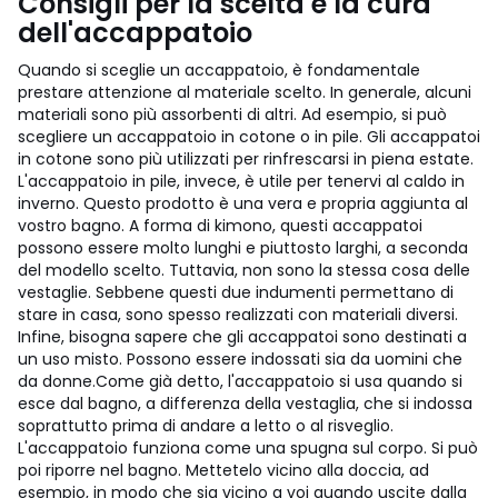
Consigli per la scelta e la cura
dell'accappatoio
Quando si sceglie un accappatoio, è fondamentale
prestare attenzione al materiale scelto. In generale, alcuni
materiali sono più assorbenti di altri. Ad esempio, si può
scegliere un accappatoio in cotone o in pile. Gli accappatoi
in cotone sono più utilizzati per rinfrescarsi in piena estate.
L'accappatoio in pile, invece, è utile per tenervi al caldo in
inverno. Questo prodotto è una vera e propria aggiunta al
vostro bagno. A forma di kimono, questi accappatoi
possono essere molto lunghi e piuttosto larghi, a seconda
del modello scelto. Tuttavia, non sono la stessa cosa delle
vestaglie. Sebbene questi due indumenti permettano di
stare in casa, sono spesso realizzati con materiali diversi.
Infine, bisogna sapere che gli accappatoi sono destinati a
un uso misto. Possono essere indossati sia da uomini che
da donne.
Come già detto, l'accappatoio si usa quando si
esce dal bagno, a differenza della vestaglia, che si indossa
soprattutto prima di andare a letto o al risveglio.
L'accappatoio funziona come una spugna sul corpo. Si può
poi riporre nel bagno. Mettetelo vicino alla doccia, ad
esempio, in modo che sia vicino a voi quando uscite dalla