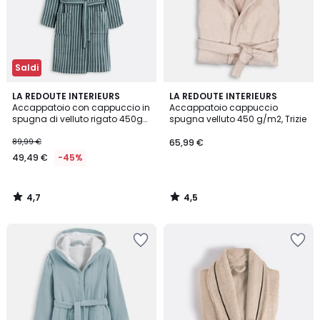
Saldi
4,7
4,5
LA REDOUTE INTERIEURS
LA REDOUTE INTERIEURS
/ 5
/ 5
Accappatoio con cappuccio in
Accappatoio cappuccio
spugna di velluto rigato 450g
spugna velluto 450 g/m2, Trizie
Bagno
89,99 €
65,99 €
49,49 €
-45%
4,7
4,5
/
/
5
5