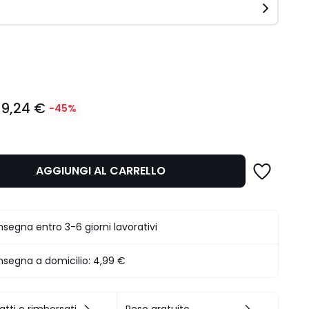
ità
19,24 €
-45%
AGGIUNGI AL CARRELLO
.
segna entro 3-6 giorni lavorativi
segna a domicilio:
4,99 €