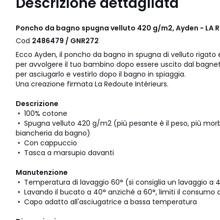
Descrizione dettagliata
Poncho da bagno spugna velluto 420 g/m2, Ayden - LA 
Cod
2486479 / GNR272
Ecco Ayden, il poncho da bagno in spugna di velluto rigato e
per avvolgere il tuo bambino dopo essere uscito dal bagnet
per asciugarlo e vestirlo dopo il bagno in spiaggia.
Una creazione firmata La Redoute Intérieurs.
Descrizione
• 100% cotone
• Spugna velluto 420 g/m2 (più pesante è il peso, più morb
biancheria da bagno)
• Con cappuccio
• Tasca a marsupio davanti
Manutenzione
• Temperatura di lavaggio 60° (si consiglia un lavaggio a 40°
• Lavando il bucato a 40° anziché a 60°, limiti il ​​consumo 
• Capo adatto all'asciugatrice a bassa temperatura