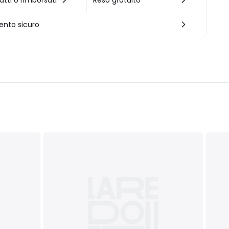
atti o rimborsati
Reso gratuito
nto sicuro