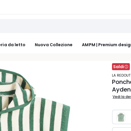
ria da letto
Nuova Collezione
AMPM | Premium desig
Saldi
LA REDOUT
Ponch
Ayden
Vedi la de