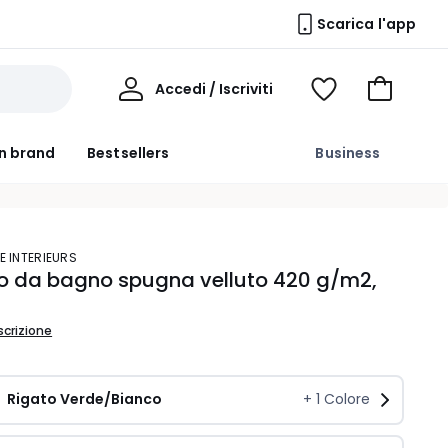
Scarica l'app
Il
Accedi / Iscriviti
Voir
Vai
Mio
ma
al
Profilo
wishlist
carrello
n brand
Bestsellers
Business
E INTERIEURS
o da bagno spugna velluto 420 g/m2,
scrizione
Rigato Verde/Bianco
+
1
Colore