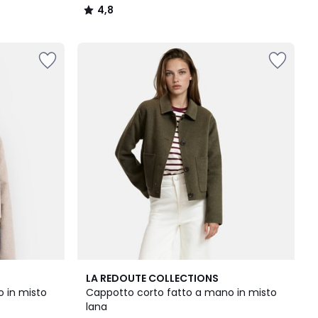
4,8
/
5
4,4
LA REDOUTE COLLECTIONS
/ 5
 in misto
Cappotto corto fatto a mano in misto
lana