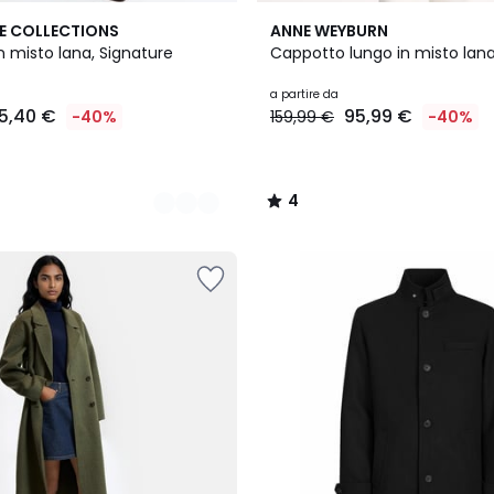
2
4
E COLLECTIONS
ANNE WEYBURN
Colori
/
 misto lana, Signature
Cappotto lungo in misto lan
5
a partire da
5,40 €
95,99 €
-40%
159,99 €
-40%
4
/
5