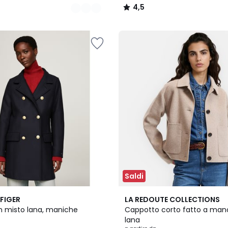
4,5
/
5
Saldi
2
4,4
FIGER
LA REDOUTE COLLECTIONS
Colori
/ 5
n misto lana, maniche
Cappotto corto fatto a mano
lana