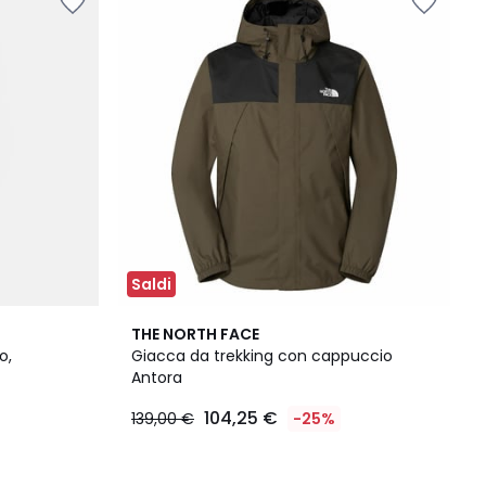
Saldi
4,8
THE NORTH FACE
/ 5
o,
Giacca da trekking con cappuccio
Antora
104,25 €
139,00 €
-25%