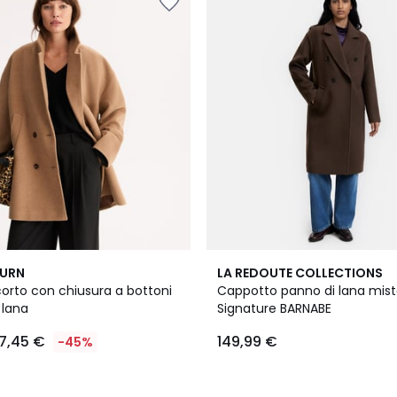
4,5
BURN
LA REDOUTE COLLECTIONS
/ 5
orto con chiusura a bottoni
Cappotto panno di lana mist
 lana
Signature BARNABE
7,45 €
149,99 €
-45%