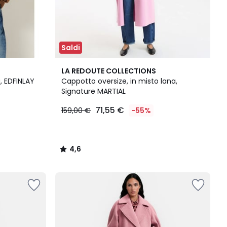
Saldi
4,6
LA REDOUTE COLLECTIONS
/ 5
, EDFINLAY
Cappotto oversize, in misto lana,
Signature MARTIAL
71,55 €
159,00 €
-55%
4,6
/
5