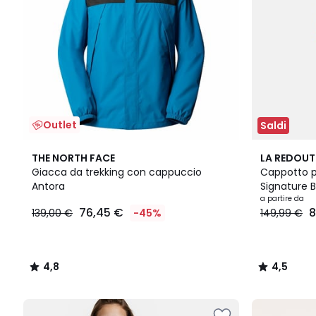
Outlet
Saldi
4,8
3
4,5
THE NORTH FACE
LA REDOUT
/ 5
Colori
/ 5
Giacca da trekking con cappuccio
Cappotto p
Antora
Signature 
a partire da
76,45 €
8
139,00 €
-45%
149,99 €
4,8
4,5
/
/
5
5