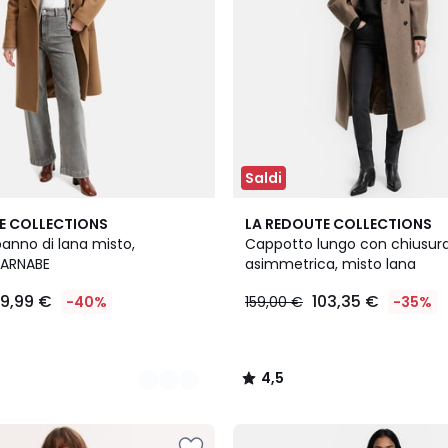
Saldi
4,5
E COLLECTIONS
LA REDOUTE COLLECTIONS
/ 5
anno di lana misto,
Cappotto lungo con chiusur
BARNABE
asimmetrica, misto lana
9,99 €
103,35 €
-40%
159,00 €
-35%
4,5
/
5