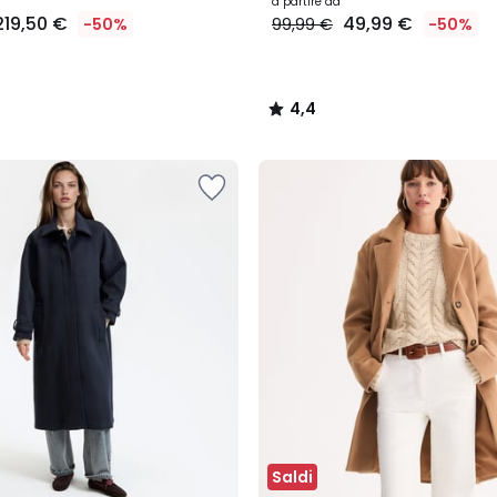
a partire da
219,50 €
49,99 €
-50%
99,99 €
-50%
4,4
/
5
Saldi