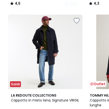
4,5
4,3
/
/
5
5
Outlet
Saldi
4,8
LA REDOUTE COLLECTIONS
TOMMY HIL
/ 5
Cappotto in misto lana, Signature VIRGIL
Cappotto i
lunghe