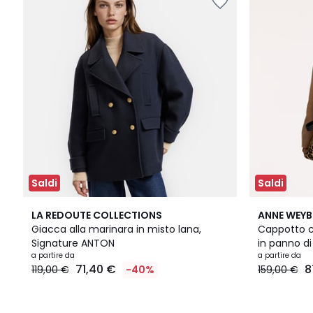
Saldi
Saldi
2
4,5
3
4,3
LA REDOUTE COLLECTIONS
ANNE WEY
Colori
/ 5
Colori
/ 5
Giacca alla marinara in misto lana,
Cappotto c
Signature ANTON
in panno di
a partire da
a partire da
71,40 €
8
119,00 €
-40%
159,00 €