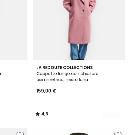
2
4,5
LA REDOUTE COLLECTIONS
Colori
/ 5
a
Cappotto lungo con chiusura
asimmetrica, misto lana
159,00 €
4,5
/
5