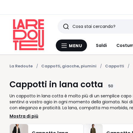
Ricerca
Ultimi
Saldi
Costum
MENU
Menu
articoli
La
Redoute
visti
La Redoute
Cappotti, giacche, piumini
Cappotti
Cappotti in lana cotta
50
Un cappotto in lana cotta è molto più di un semplice capo in
sentirvi a vostro agio in ogni momento della giornata. Noi 
con eleganza e praticità. La lana, compatta ma morbida, reg
ogni silhouette con naturalezza. Perfetto sopra un abito o con
Mostra di più
quotidiana: dal lavoro a una passeggiata nel fine settimana. 
vostro guardaroba, permettendovi di creare look personalizz
libertà di movimento, dal taglio studiato alla fodera disc