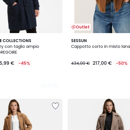
Outlet
E COLLECTIONS
SESSUN
y con taglio ampio
Cappotto corto in misto lana
GREGOIRE
5,99 €
217,00 €
-45%
434,00 €
-50%