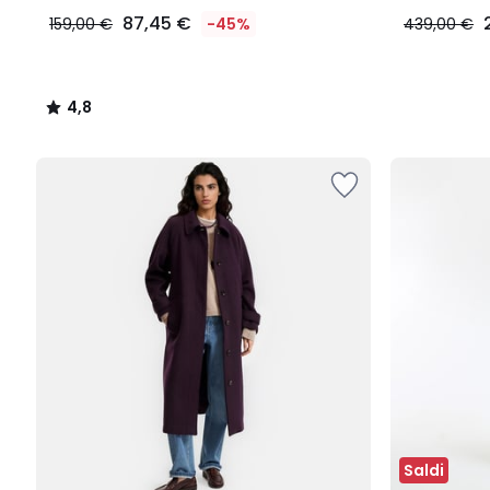
87,45 €
159,00 €
-45%
439,00 €
4,8
/
5
Saldi