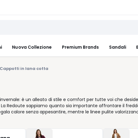
i
Nuova Collezione
Premium Brands
Sandali
Cappotti in lana cotta
vernale: è un alleato di stile e comfort per tutte voi che desid
di La Redoute sappiamo quanto sia importante affrontare il fredd
ala calore senza appesantire, mentre le linee pulite valorizzan
 un paio di jeans, il cappotto si adatta ai diversi contesti della 
Disponibile in vari colori e lunghezze, si armonizza facilmente co
ati e sempre attuali. Ogni dettaglio è pensato per offrire comfo
reta. E perché sappiamo che un buon acquisto deve anche essere