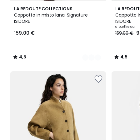
2
4,5
2
4,5
LA REDOUTE COLLECTIONS
LA REDOUT
Colori
/ 5
Colori
/ 5
Cappotto in misto lana, Signature
Cappotto in
ISIDORE
ISIDORE
a partire da
159,00 €
9
159,00 €
4,5
4,5
/
/
5
5