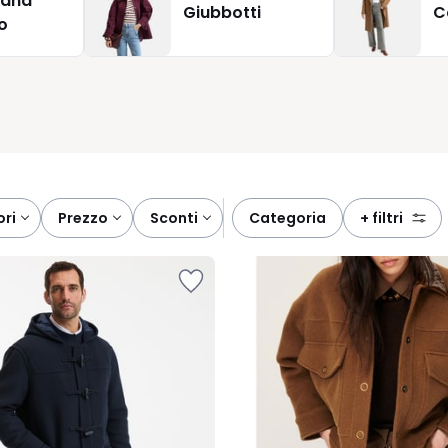
lana
Giubbotti
C
rto tra qualità e prezzo, garantendo una soddisfazione duratura
o
capo caldo, pratico e pieno di personalità, pronto ad accompagn
ori
prezzo
sconti
categoria
+ filtri