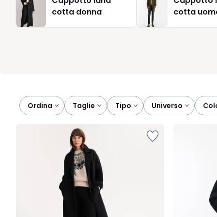
Cappotto lana
Cappotto 
ragionevole, curiamo ogni prodotto con attenzione al rappo
cotta donna
cotta uom
Scegliere un cappotto La Redoute significa concedersi un 
per molte stagioni con lo stesso, intramontabile, fascino.
Ordina
taglie
tipo
universo
col