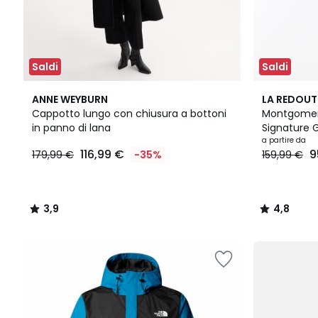
Saldi
Saldi
3,9
2
4,8
ANNE WEYBURN
LA REDOUT
/ 5
Colori
/ 5
Cappotto lungo con chiusura a bottoni
Montgomer
in panno di lana
Signature 
116,99
a partire da
116,99 €
9
179,99 €
-35%
159,99 €
€
Invece
di
179,99
3,9
4,8
€
/
/
35%
5
5
di
sconto
applicato.