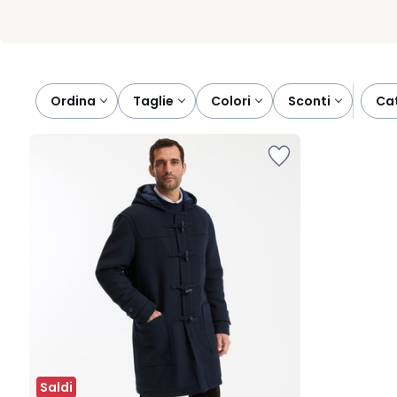
Ordina
taglie
colori
sconti
c
Saldi