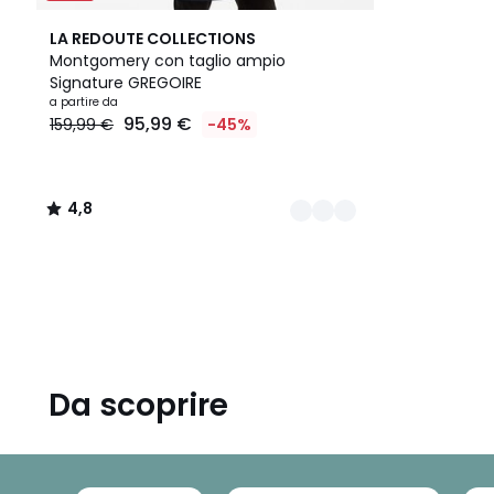
2
4,8
LA REDOUTE COLLECTIONS
Colori
/ 5
Montgomery con taglio ampio
Signature GREGOIRE
Prezzo
a partire da
95,99 €
159,99 €
-45%
a
partire
da
95,99
4,8
€
/
Invece
5
di
159,99
€
45%
di
sconto
applicato.
Da scoprire