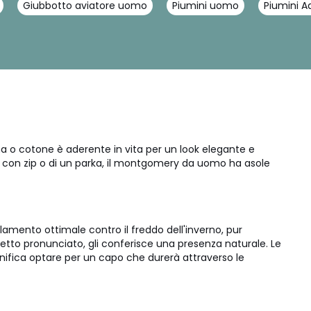
Giubbotto aviatore uomo
Piumini uomo
Piumini 
na o cotone è aderente in vita per un look elegante e
ca con zip o di un parka, il montgomery da uomo ha asole
amento ottimale contro il freddo dell'inverno, pur
etto pronunciato, gli conferisce una presenza naturale. Le
nifica optare per un capo che durerà attraverso le