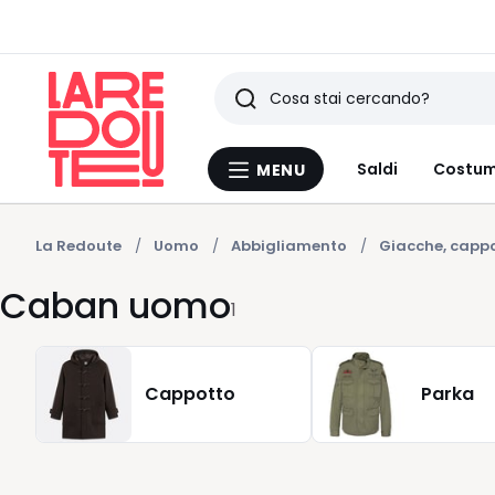
Ricerca
Ultimi
Saldi
Costum
MENU
Menu
articoli
La
Redoute
visti
La Redoute
Uomo
Abbigliamento
Giacche, cappo
Caban uomo
1
Cappotto
Parka