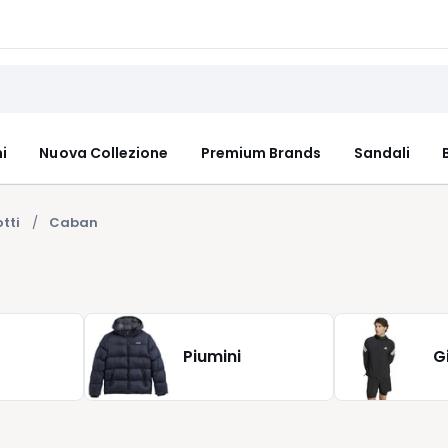
i
Nuova Collezione
Premium Brands
Sandali
tti
Caban
Piumini
G