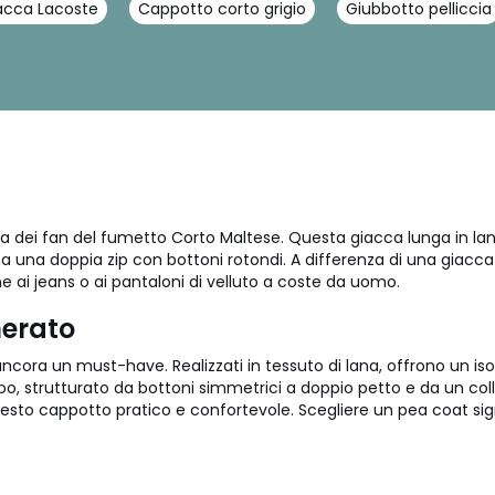
acca Lacoste
Cappotto corto grigio
Giubbotto pelliccia
elta dei fan del fumetto Corto Maltese. Questa giacca lunga in la
 ha una doppia zip con bottoni rotondi. A differenza di una giac
 ai jeans o ai pantaloni di velluto a coste da uomo.
nerato
ora un must-have. Realizzati in tessuto di lana, offrono un isol
, strutturato da bottoni simmetrici a doppio petto e da un coll
uesto cappotto pratico e confortevole. Scegliere un pea coat sig