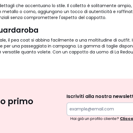
ettagli che accentuano lo stile. Il colletto è solitamente ampio
o in metallo o corno, aggiungono un tocco di autenticità e raffi
enziali senza compromettere l'aspetto del cappotto.
 guardaroba
male, il pea coat si abbina facilmente a una moltitudine di outfi
 per una passeggiata in campagna. La gamma di taglie disponibili
è versatile quanto volete. Con un cappotto da uomo di La Redoute
Iscrizione
newsletter
Iscriviti alla nostra newslet
uo primo
Hai già un profilo cliente?
Clicca