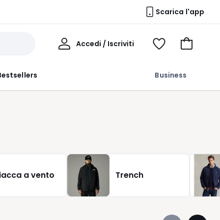
Scarica l'app
Il
Accedi / Iscriviti
Voir
Vai
Mio
ma
al
Profilo
wishlist
carrello
Bestsellers
Business
iacca a vento
Trench