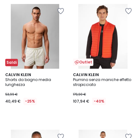
50%
di
sconto
applicato.
Outlet
Saldi
CALVIN KLEIN
CALVIN KLEIN
Shorts da bagno media
Piumino senza maniche effetto
lunghezza
stropicciato
53,99 €
179,90 €
40,49 €
-25%
107,94 €
-40%