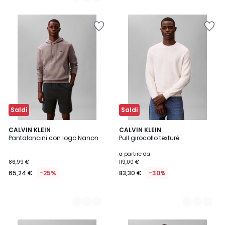
Saldi
Saldi
2
CALVIN KLEIN
2
CALVIN KLEIN
Pantaloncini con logo Nanon
Pull girocollo texturé
Colori
Colori
a partire da
86,99 €
119,00 €
65,24 €
-25%
83,30 €
-30%