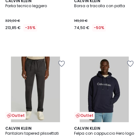
CALVIN KLEIN
CALVIN KLEIN
Parka tecnico leggero
Borsa a tracolla con patta
329,00 €
149,00 €
213,85 €
-35%
74,50 €
-50%
Outlet
Outlet
CALVIN KLEIN
CALVIN KLEIN
Pantaloni tapered plissettati
Felpa con cappuccio Hero logo