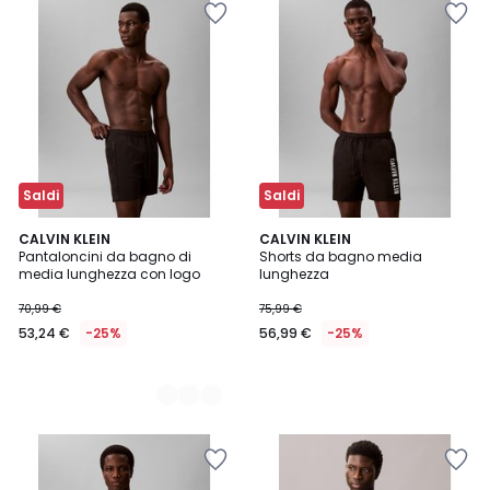
Saldi
Saldi
2
CALVIN KLEIN
CALVIN KLEIN
Pantaloncini da bagno di
Shorts da bagno media
Colori
media lunghezza con logo
lunghezza
70,99 €
75,99 €
53,24 €
-25%
56,99 €
-25%