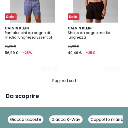
Saldi
Saldi
3
CALVIN KLEIN
3
CALVIN KLEIN
Pantaloncini da bagno di
Shorts da bagno media
Colori
Colori
media lunghezza Essential
lunghezza
75,99 €
53,99 €
56,99 €
-25%
40,49 €
-25%
Pagina 1 su 1
Da scoprire
Giacca Lacoste
Giacca K-Way
Cappotto marron