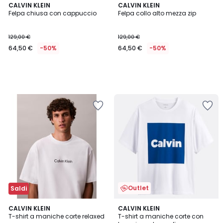
CALVIN KLEIN
CALVIN KLEIN
Felpa chiusa con cappuccio
Felpa collo alto mezza zip
129,00 €
129,00 €
64,50 €
-50%
64,50 €
-50%
Outlet
Saldi
2
CALVIN KLEIN
CALVIN KLEIN
T-shirt a maniche corte relaxed
T-shirt a maniche corte con
Colori