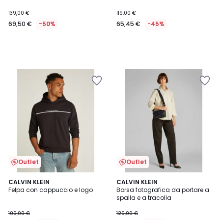
139,00 €
119,00 €
69,50 €
-50%
65,45 €
-45%
Outlet
Outlet
CALVIN KLEIN
CALVIN KLEIN
Felpa con cappuccio e logo
Borsa fotografica da portare a
spalla e a tracolla
109,00 €
129,00 €