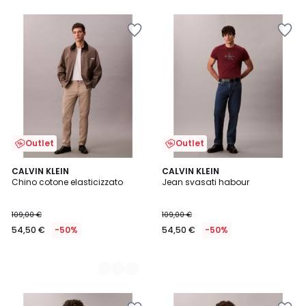
Outlet
Outlet
2
CALVIN KLEIN
CALVIN KLEIN
Chino cotone elasticizzato
Jean svasati habour
Colori
109,00 €
109,00 €
54,50 €
-50%
54,50 €
-50%