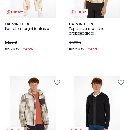
Outlet
Outlet
CALVIN KLEIN
CALVIN KLEIN
Pantaloni larghi fantasia
Top senza maniche
drappeggiato
174,00 €
164,00 €
95,70 €
-45%
106,60 €
-35%