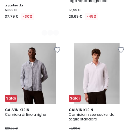
logo riquadro grafico
a partire da
53,99 €
53,99 €
37,79 €
-30%
29,69 €
-45%
Saldi
Saldi
CALVIN KLEIN
CALVIN KLEIN
Camicia di lino a righe
Camicia in seersucker dal
taglio standard
129,00 €
119,00 €