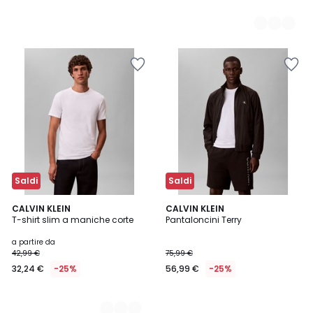
Saldi
Saldi
4
CALVIN KLEIN
CALVIN KLEIN
T-shirt slim a maniche corte
Pantaloncini Terry
Colori
a partire da
42,99 €
75,99 €
32,24 €
-25%
56,99 €
-25%