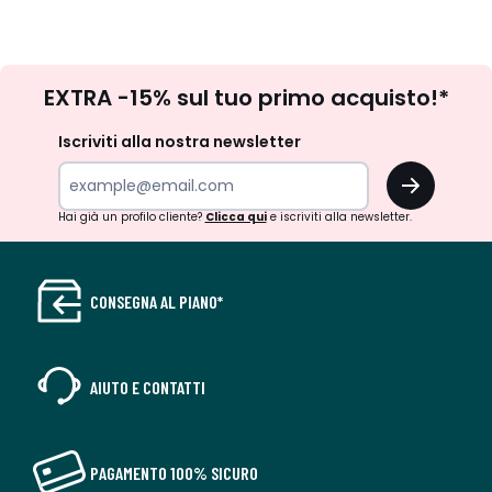
Iscrizione
EXTRA -15% sul tuo primo acquisto!*
newsletter
Iscriviti alla nostra newsletter
OK
Hai già un profilo cliente?
Clicca qui
e iscriviti alla newsletter.
CONSEGNA AL PIANO*
AIUTO E CONTATTI
PAGAMENTO 100% SICURO