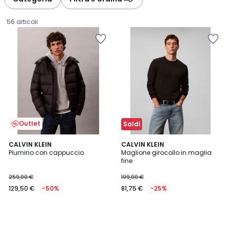
gauche
droite
56 articoli
Outlet
Saldi
CALVIN KLEIN
CALVIN KLEIN
Piumino con cappuccio
Maglione girocollo in maglia
fine
129,50
259,00 €
109,00 €
€
129,50 €
-50%
81,75 €
-25%
Invece
di
259,00
€