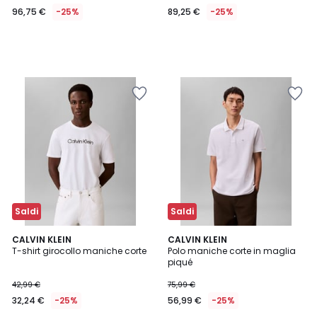
96,75 €
-25%
89,25 €
-25%
Saldi
Saldi
CALVIN KLEIN
4
CALVIN KLEIN
T-shirt girocollo maniche corte
Polo maniche corte in maglia
Colori
piqué
42,99 €
75,99 €
32,24 €
-25%
56,99 €
-25%