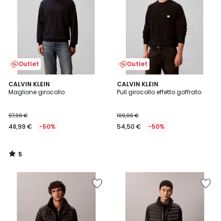
Outlet
Outlet
5
CALVIN KLEIN
CALVIN KLEIN
/
Maglione girocollo
Pull girocollo effetto goffrato
5
97,99 €
109,00 €
48,99 €
-50%
54,50 €
-50%
5
/
5