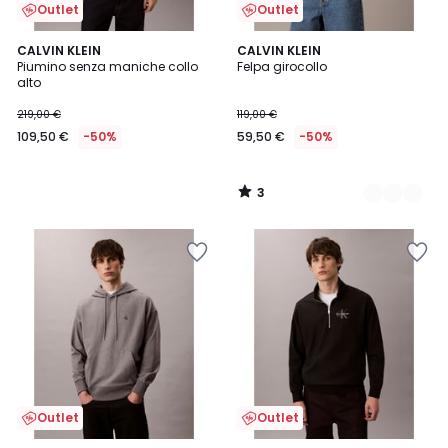
Outlet
Outlet
3
CALVIN KLEIN
2
CALVIN KLEIN
/
Piumino senza maniche collo
Felpa girocollo
Colori
5
alto
219,00 €
119,00 €
109,50 €
-50%
59,50 €
-50%
3
/
5
Outlet
Outlet