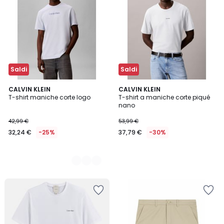
Saldi
Saldi
2
CALVIN KLEIN
CALVIN KLEIN
T-shirt maniche corte logo
T-shirt a maniche corte piqué
Colori
nano
42,99 €
53,99 €
32,24 €
-25%
37,79 €
-30%