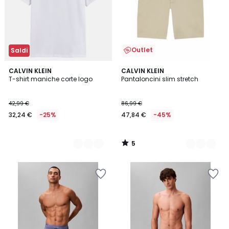
Outlet
Saldi
5
3
CALVIN KLEIN
2
CALVIN KLEIN
/
T-shirt maniche corte logo
Pantaloncini slim stretch
Colori
Colori
5
42,99 €
86,99 €
32,24 €
-25%
47,84 €
-45%
5
/
5