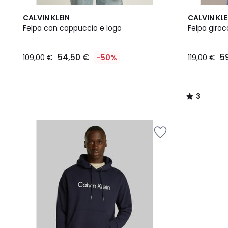
2
3
CALVIN KLEIN
CALVIN KLE
Colori
/
Felpa con cappuccio e logo
Felpa giroc
5
54,50
54,50 €
5
109,00 €
-50%
119,00 €
€
Invece
di
109,00
3
€
/
50%
5
di
sconto
applicato.