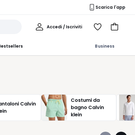
Scarica l'app
Il
Accedi / Iscriviti
Voir
Vai
Mio
ma
al
Profilo
wishlist
carrello
Bestsellers
Business
Costumi da
antaloni Calvin
bagno Calvin
ein
klein