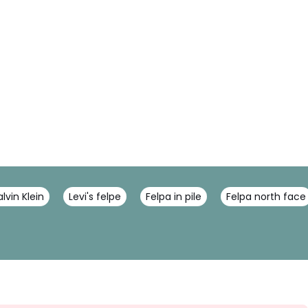
lvin Klein
Levi's felpe
Felpa in pile
Felpa north face