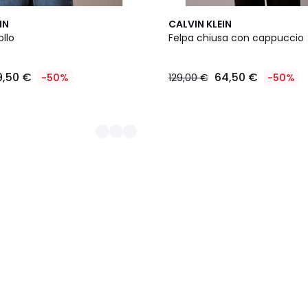
IN
CALVIN KLEIN
ollo
Felpa chiusa con cappuccio
9,50 €
64,50 €
-50%
129,00 €
-50%