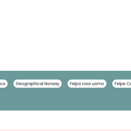
nca
Geographical Norway
Felpa rosa uomo
Felpe Ca