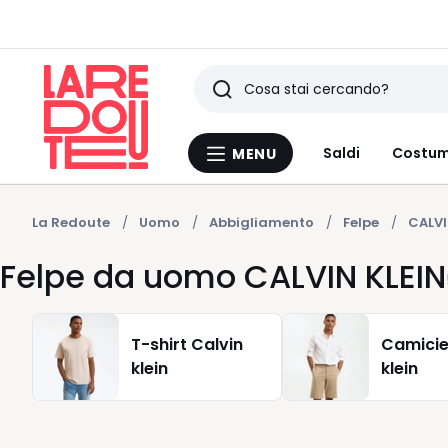
Ricerca
Ultimi
Saldi
Costum
MENU
Menu
articoli
La
Redoute
visti
La Redoute
Uomo
Abbigliamento
Felpe
CALVI
Felpe da uomo CALVIN KLEIN
T-shirt Calvin
Camicie
klein
klein