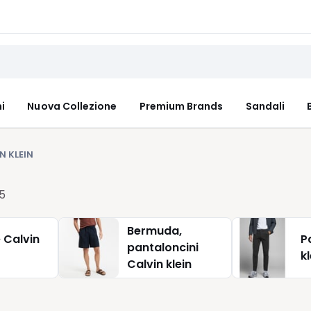
i
Nuova Collezione
Premium Brands
Sandali
N KLEIN
5
Bermuda,
 Calvin
P
pantaloncini
kl
Calvin klein