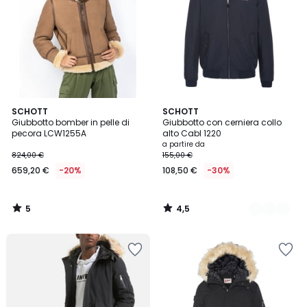
5
4,5
SCHOTT
2
SCHOTT
/
/ 5
Giubbotto bomber in pelle di
Giubbotto con cerniera collo
Colori
5
pecora LCW1255A
alto Cabl 1220
a partire da
824,00 €
155,00 €
659,20 €
-20%
108,50 €
-30%
5
4,5
/
/
5
5