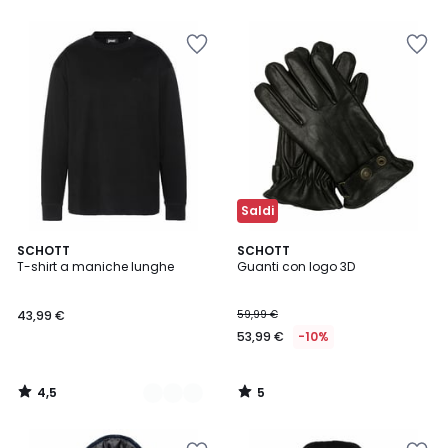
5
Saldi
4,5
5
3
SCHOTT
SCHOTT
/ 5
/
T-shirt a maniche lunghe
Guanti con logo 3D
Colori
5
43,99 €
59,99 €
53,99 €
-10%
4,5
5
/
/
5
5