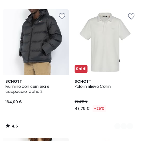
5
Saldi
4,5
SCHOTT
2
SCHOTT
/ 5
Piumino con cerniera e
Polo in rilievo Collin
Colori
cappuccio Idaho 2
164,00 €
65,00 €
48,75 €
-25%
4,5
/
5