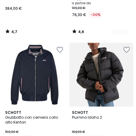
a partire da
384,00 €
109,00 €
76,30 €
-30%
4,7
4,6
/
/
5
5
4,7
4,6
SCHOTT
SCHOTT
/ 5
/ 5
Giubbotto con cerniera collo
Piumino Idaho 2
alto Kenton
150,00 €
164,00 €