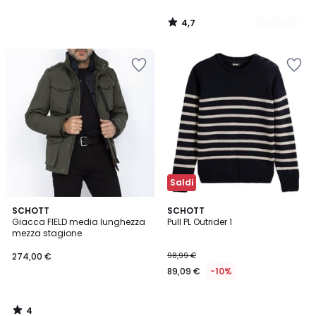
4,7
/
5
Saldi
4
SCHOTT
SCHOTT
/
Giacca FIELD media lunghezza
Pull PL Outrider 1
5
mezza stagione
274,00 €
98,99 €
89,09 €
-10%
4
/