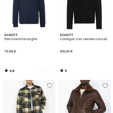
4,8
5
2
SCHOTT
SCHOTT
/ 5
/
Polo maniche lunghe
Cardigan con cerniera Lance3
Colori
5
70,99 €
109,00 €
4,8
5
/
/
5
5