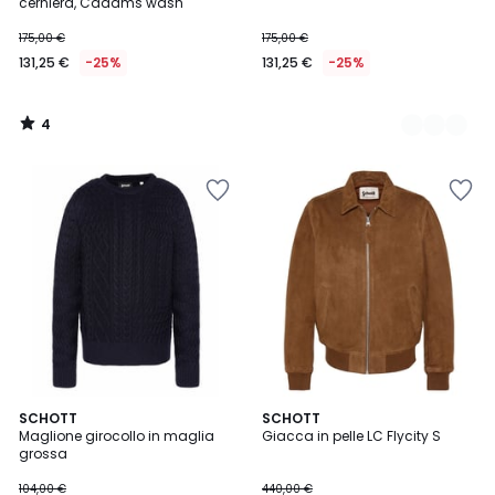
5
cerniera, Cadams wash
175,00 €
175,00 €
131,25 €
-25%
131,25 €
-25%
4
/
5
2
5
2
SCHOTT
SCHOTT
/
/
Maglione girocollo in maglia
Giacca in pelle LC Flycity S
Colori
5
5
grossa
104,00 €
440,00 €