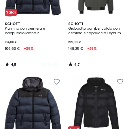
Saldi
4,5
4,7
2
SCHOTT
SCHOTT
/ 5
/ 5
Piumino con cerniera e
Giubbotto bomber caldo con
Colori
cappuccio Idaho 2
cerniera e cappuccio Keyburn
164,00 €
199,00 €
106,60 €
-35%
149,25 €
-25%
4,5
4,7
/
/
5
5