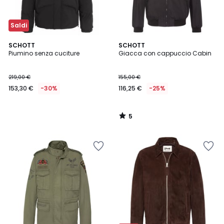
Saldi
5
SCHOTT
SCHOTT
/
Piumino senza cuciture
Giacca con cappuccio Cabin
5
219,00 €
155,00 €
153,30 €
-30%
116,25 €
-25%
5
/
5