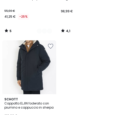
Colori
5
55,00 €
98,99 €
41,25 €
-25%
5
4,1
/
/
5
5
5
SCHOTT
/
Cappotto ELJIN foderato con
5
piumino e cappuccio in sherpa