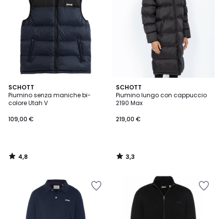
4,8
3,3
SCHOTT
SCHOTT
/ 5
/ 5
Piumino senza maniche bi-
Piumino lungo con cappuccio
colore Utah V
2190 Max
109,00 €
219,00 €
4,8
3,3
/
/
5
5