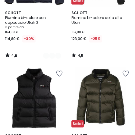
Saldi
4,6
4,5
4
SCHOTT
SCHOTT
/ 5
/ 5
Piumino bi-colore con
Piumino bi-colore collo alto
Colori
cappuccio Utah 2
Utah
a partire da
164,00 €
164,00 €
114,80 €
-30%
123,00 €
-25%
4,6
4,5
/
/
5
5
Saldi