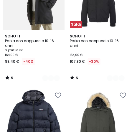
Saldi
5
5
3
SCHOTT
2
SCHOTT
/
/
Parka con cappuccio 10-16
Parka con cappuccio 10-16
Colori
Colori
5
5
anni
anni
a partire da
164,00 €
154,00 €
98,40 €
-40%
107,80 €
-30%
5
5
/
/
5
5