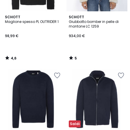
4,6
5
SCHOTT
SCHOTT
/ 5
/
Maglione spesso PL OUTRIDER 1
Giubbotto bomber in pelle di
5
montone LC 1259
98,99 €
934,00 €
4,6
5
/
/
5
5
Saldi