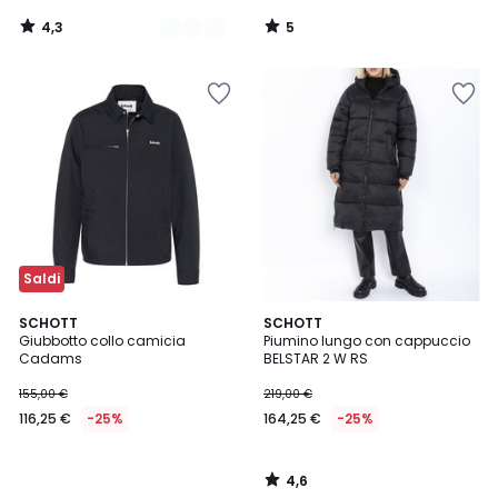
4,3
5
/
/
5
5
Saldi
4,6
SCHOTT
SCHOTT
/ 5
Giubbotto collo camicia
Piumino lungo con cappuccio
Cadams
BELSTAR 2 W RS
155,00 €
219,00 €
116,25 €
-25%
164,25 €
-25%
4,6
/