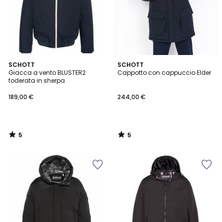
5
5
SCHOTT
SCHOTT
/
/
Giacca a vento BLUSTER2
Cappotto con cappuccio Elder
5
5
foderata in sherpa
189,00 €
244,00 €
5
5
/
/
5
5