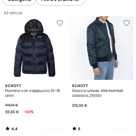
gauche
droite
63 articoli
4,4
5
2
SCHOTT
3
SCHOTT
/ 5
/
Piumino con cappuccio 10-16
Giacca unisex, stile bomber
Colori
Colori
5
anni
classico, 210100
93,80
134,00 €
219,00 €
€
93,80 €
-30%
Invece
di
134,00
4,4
5
€
/
/
5
5