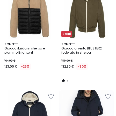
Saldi
5
SCHOTT
SCHOTT
/
Giacca ibrida in sherpa e
Giacca a vento BLUSTER2
5
piumino Brighton1
foderata in sherpa
164,00 €
189,00 €
123,00 €
-25%
132,30 €
-30%
5
/
5