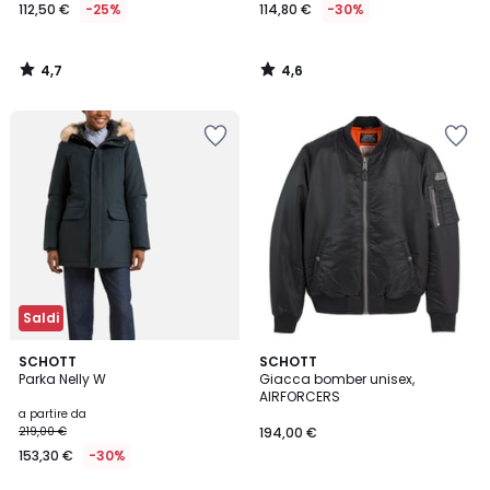
112,50 €
-25%
114,80 €
-30%
4,7
4,6
/
/
5
5
Saldi
4,3
5
2
SCHOTT
SCHOTT
/ 5
/
Parka Nelly W
Giacca bomber unisex,
Colori
5
AIRFORCERS
a partire da
219,00 €
194,00 €
153,30 €
-30%