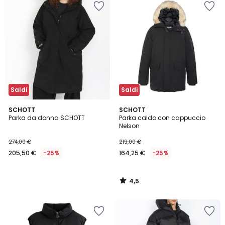
Saldi
Saldi
4,5
SCHOTT
SCHOTT
/ 5
Parka da donna SCHOTT
Parka caldo con cappuccio
Nelson
274,00 €
219,00 €
205,50 €
-25%
164,25 €
-25%
4,5
/
5