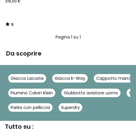
219,00 €
5
/
5
Pagina 1 su 1
Da scoprire
Giacca Lacoste
Giacca K-Way
Cappotto marron
Piumino Calvin Klein
Giubbotto aviatore uomo
Giu
Parka con pelliccia
Superdry
Tutto su :