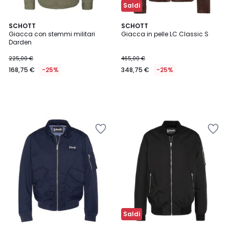
Saldi
SCHOTT
SCHOTT
Giacca con stemmi militari
Giacca in pelle LC Classic S
Darden
225,00 €
465,00 €
168,75 €
-25%
348,75 €
-25%
Saldi