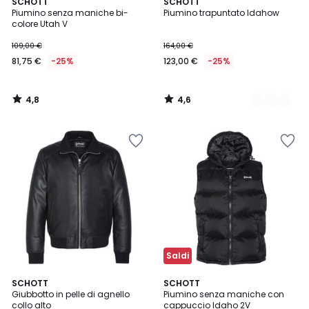
4,8
4,6
SCHOTT
2
SCHOTT
/ 5
/ 5
Piumino senza maniche bi-
Piumino trapuntato Idahow
Colori
colore Utah V
109,00 €
164,00 €
81,75 €
-25%
123,00 €
-25%
4,8
4,6
/
/
5
5
Saldi
4,7
4,6
SCHOTT
2
SCHOTT
/ 5
/ 5
Giubbotto in pelle di agnello
Piumino senza maniche con
Colori
collo alto
cappuccio Idaho 2V