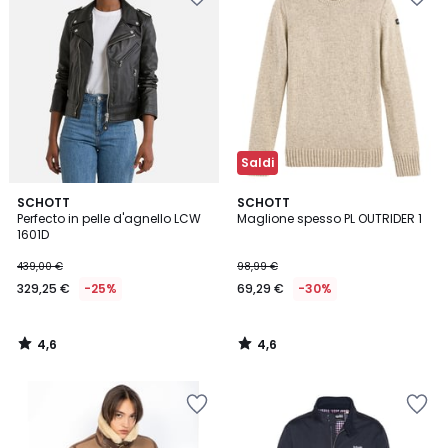
Saldi
4,6
4,6
SCHOTT
SCHOTT
/ 5
/ 5
Perfecto in pelle d'agnello LCW
Maglione spesso PL OUTRIDER 1
1601D
439,00 €
98,99 €
329,25 €
-25%
69,29 €
-30%
4,6
4,6
/
/
5
5