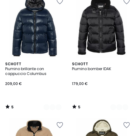
5
5
2
SCHOTT
2
SCHOTT
/
/
Piumino brillante con
Piumino bomber IDAK
Colori
Colori
5
5
cappuccio Columbus
209,00 €
179,00 €
5
5
/
/
5
5