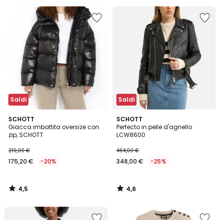
30%
di
sconto
applicato.
Saldi
Saldi
4,5
4,6
SCHOTT
SCHOTT
/ 5
/ 5
Giacca imbottita oversize con
Perfecto in pelle d'agnello
zip, SCHOTT
LCW8600
219,00 €
464,00 €
175,20 €
-20%
348,00 €
-25%
4,5
4,6
/
/
5
5