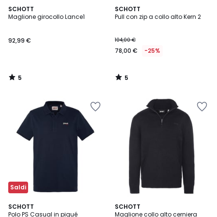
5
5
SCHOTT
SCHOTT
/
/
Maglione girocollo Lance1
Pull con zip a collo alto Kern 2
5
5
92,99 €
104,00 €
78,00 €
-25%
5
5
/
/
5
5
Saldi
5
4,1
2
SCHOTT
SCHOTT
/
/ 5
Polo PS Casual in piqué
Maglione collo alto cerniera