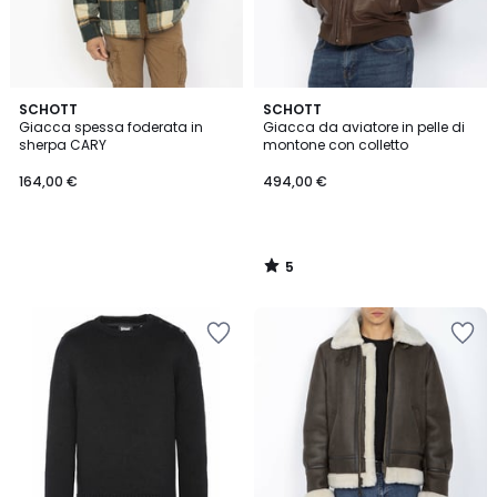
5
SCHOTT
SCHOTT
/
Giacca spessa foderata in
Giacca da aviatore in pelle di
5
sherpa CARY
montone con colletto
164,00 €
494,00 €
5
/
5