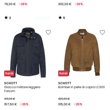
78,00 €
-25%
330,00 €
-25%
2
5
/
/
5
5
Saldi
Saldi
4,7
SCHOTT
2
SCHOTT
/ 5
Giacca militare leggera
Bomber in pelle di capra LC300
Colori
Folsom
210,00 €
420,00 €
157,50 €
-25%
315,00 €
-25%