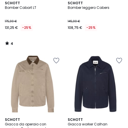
4
SCHOTT
SCHOTT
/
Bomber Cabart LT
Bomber leggero Cabers
5
175,00 €
145,00 €
131,25 €
-25%
108,75 €
-25%
4
/
5
4
SCHOTT
2
SCHOTT
/
Giacca da operaio con
Giacca worker Calhan
Colori