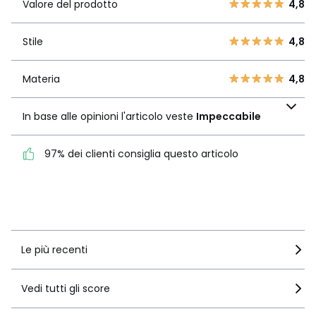
4
3
Valore del prodotto
4,8
3
1
Stile
4,8
2
Stile
4,8
0
1
0
Materia
4,8
Materia
4,8
In base alle opinioni
l'articolo veste
In base alle opinioni l'articolo veste
Impeccabile
Impeccabile
97% dei clienti consiglia questo articolo
97% dei clienti consiglia
questo articolo
Vedi i dettagli delle recensioni
Le più recenti
Vedi tutti gli score