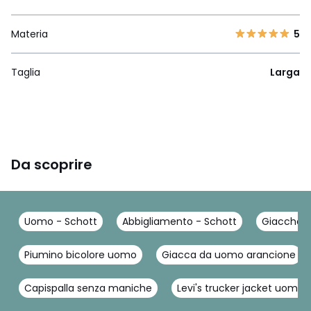
Materia
5
Taglia
Larga
Da scoprire
Uomo - Schott
Abbigliamento - Schott
Giacche, 
Piumino bicolore uomo
Giacca da uomo arancione
Capispalla senza maniche
Levi's trucker jacket uomo