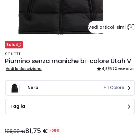
Vedi articoli simili
Saldi
SCHOTT
Piumino senza maniche bi-colore Utah V
Vedi la descrizione
4,8
/5
32 recensioni
Nero 
+
1
Colore
Taglia
81,75
81,75 €
€
109,00 €
-25%
Invece