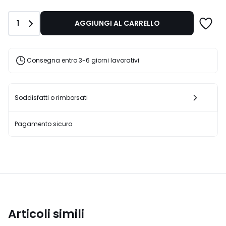
di
109,00
Quantità
1
AGGIUNGI AL CARRELLO
€
25%
di
sconto
Consegna entro 3-6 giorni lavorativi
applicato.
Soddisfatti o rimborsati
Pagamento sicuro
Articoli simili