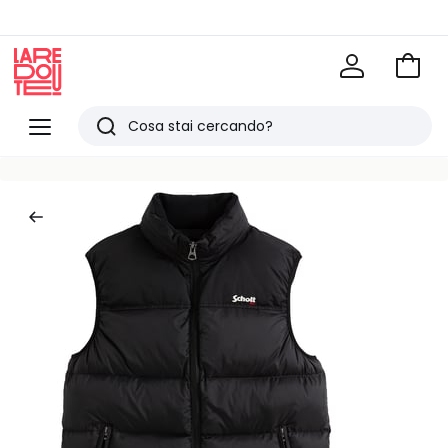
Vai
al
La
carrel
Redoute
Menu
Ricerca
Ultimi
articoli
visti