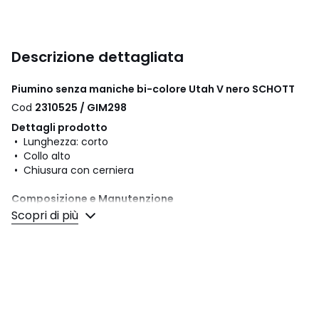
Descrizione dettagliata
Piumino senza maniche bi-colore Utah V nero SCHOTT
Cod
2310525 / GIM298
Dettagli prodotto
• Lunghezza: corto
• Collo alto
• Chiusura con cerniera
Composizione e Manutenzione
• Materiale principale: 100% poliammide
Scopri di più
• Fodera: 100% poliestere
• Cappuccio foderato: 100% poliestere
• Imbottitura: 100% poliestere
• Temperatura di lavaggio 30° ciclo delicato
• Non stirare / non candeggiare
• Non adatto all'asciugatrice