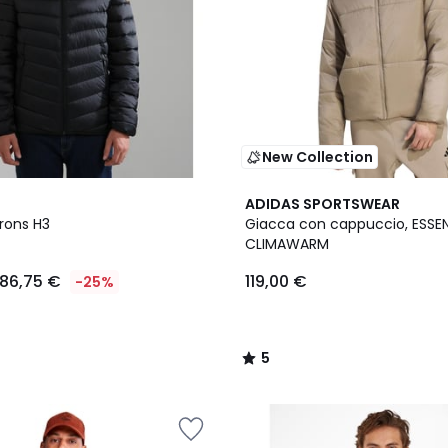
New Collection
5
ADIDAS SPORTSWEAR
/
rons H3
Giacca con cappuccio, ESSE
5
CLIMAWARM
186,75 €
119,00 €
-25%
5
/
5