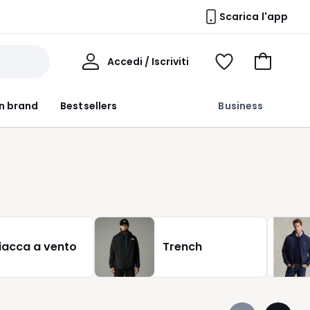
Scarica l'app
Il
Accedi / Iscriviti
Voir
Vai
Mio
ma
al
Profilo
wishlist
carrello
n brand
Bestsellers
Business
iacca a vento
Trench