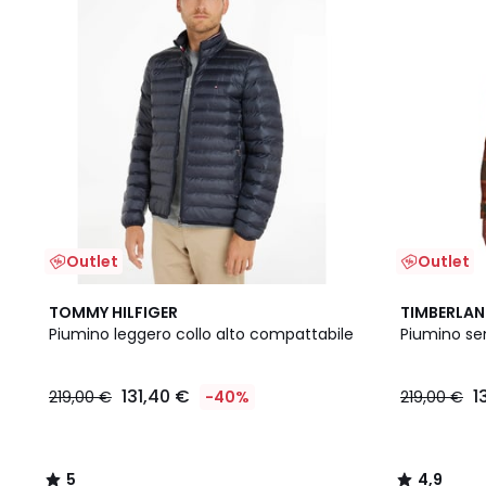
Outlet
Outlet
5
4,9
TOMMY HILFIGER
TIMBERLA
/
/ 5
Piumino leggero collo alto compattabile
Piumino se
5
131,40 €
1
219,00 €
-40%
219,00 €
5
4,9