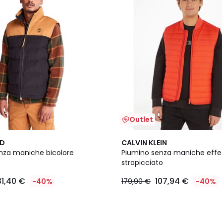
Outlet
ND
CALVIN KLEIN
nza maniche bicolore
Piumino senza maniche effe
stropicciato
31,40 €
107,94 €
-40%
179,90 €
-40%