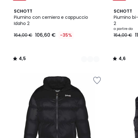
2
4,5
4
4,6
SCHOTT
SCHOTT
Colori
/ 5
Colori
/ 5
Piumino con cerniera e cappuccio
Piumino bi
Idaho 2
2
106,60
a partire da
106,60 €
1
164,00 €
-35%
164,00 €
€
Invece
di
164,00
4,5
4,6
€
/
/
35%
5
5
di
sconto
applicato.