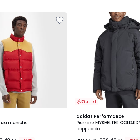
Outlet
4,7
adidas Performance
/ 5
enza maniche
Piumino MYSHELTER COLD.RD
cappuccio