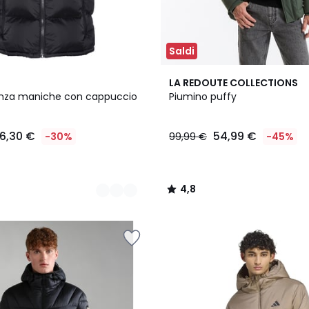
Saldi
4,8
LA REDOUTE COLLECTIONS
/ 5
enza maniche con cappuccio
Piumino puffy
6,30 €
54,99 €
-30%
99,99 €
-45%
4,8
/
5