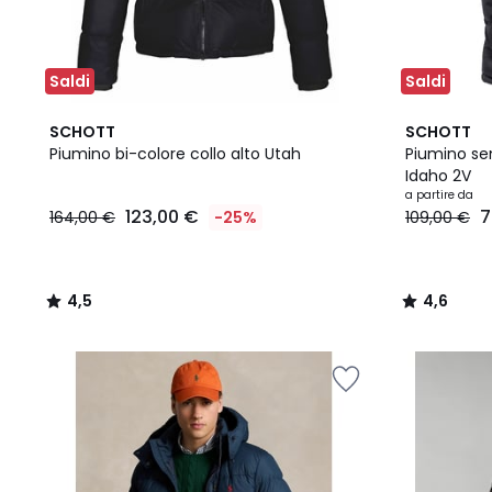
Saldi
Saldi
4,5
2
4,6
SCHOTT
SCHOTT
/ 5
Colori
/ 5
Piumino bi-colore collo alto Utah
Piumino s
Idaho 2V
a partire da
123,00 €
7
164,00 €
-25%
109,00 €
4,5
4,6
/
/
5
5