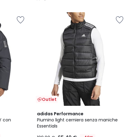
/
5
Outlet
4,9
adidas Performance
/ 5
Y con
Piumino light cerniera senza maniche
Essentials