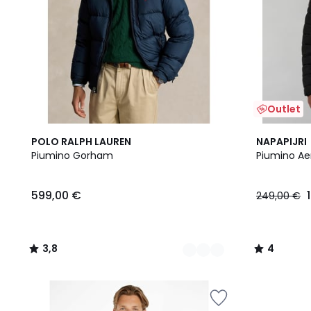
Outlet
2
3,8
4
POLO RALPH LAUREN
NAPAPIJRI
Colori
/ 5
/
Piumino Gorham
Piumino Ae
5
599,00 €
249,00 €
3,8
4
/
/
5
5