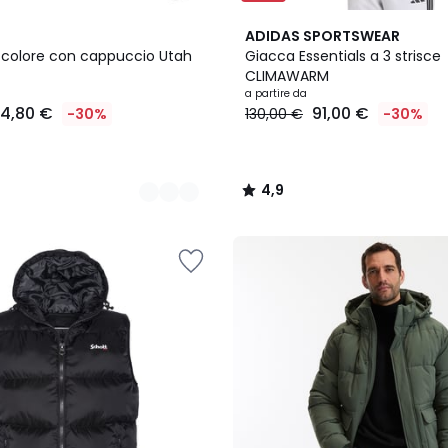
4,9
ADIDAS SPORTSWEAR
/ 5
-colore con cappuccio Utah
Giacca Essentials a 3 strisce
CLIMAWARM
a partire da
14,80 €
91,00 €
-30%
130,00 €
-30%
4,9
/
5