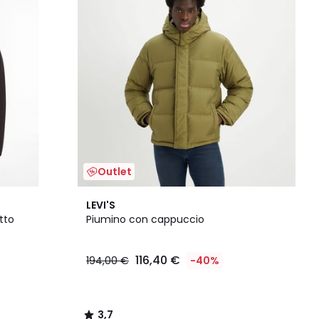
Outlet
3,7
LEVI'S
/ 5
tto
Piumino con cappuccio
116,40 €
194,00 €
-40%
3,7