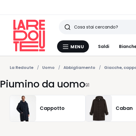
Ricerca
Ultimi
Saldi
Bianche
MENU
Menu
articoli
La
Redoute
visti
La Redoute
Uomo
Abbigliamento
Giacche, cappo
Piumino da uomo
91
Cappotto
Caban