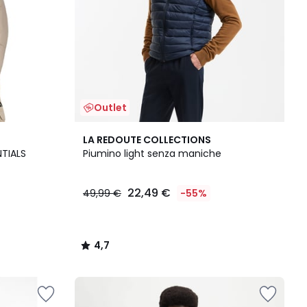
Outlet
4,7
LA REDOUTE COLLECTIONS
/ 5
NTIALS
Piumino light senza maniche
22,49 €
49,99 €
-55%
4,7
/
5