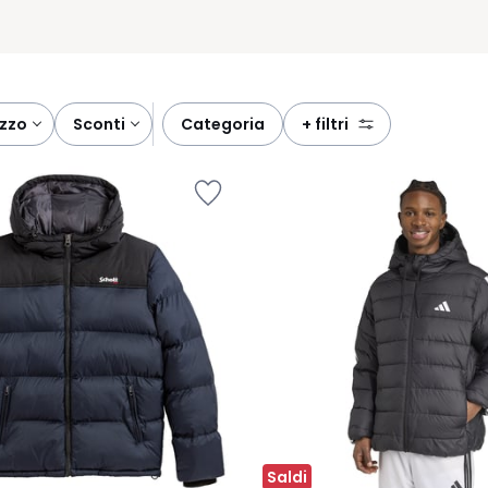
ezzo
sconti
categoria
+ filtri
Saldi