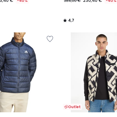
3,40 €
230,40 €
-40%
384,00 €
-40%
4,7
/
5
Outlet