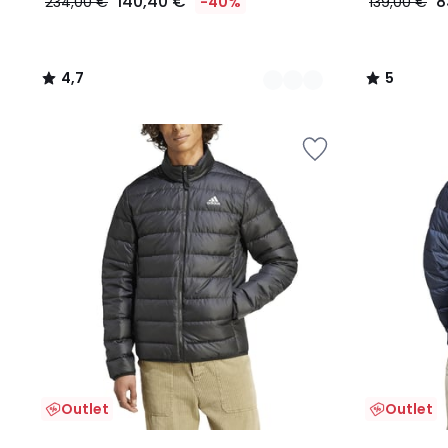
140,40 €
8
234,00 €
-40%
139,00 €
4,7
5
/
/
5
5
Outlet
Outlet