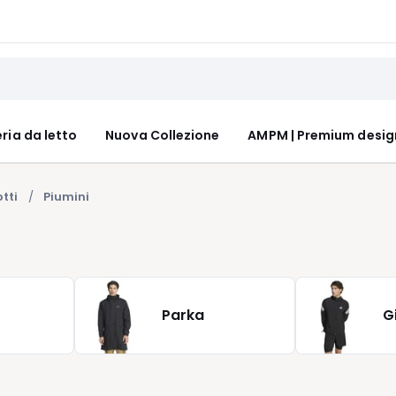
ria da letto
Nuova Collezione
AMPM | Premium desig
tti
Piumini
Parka
G