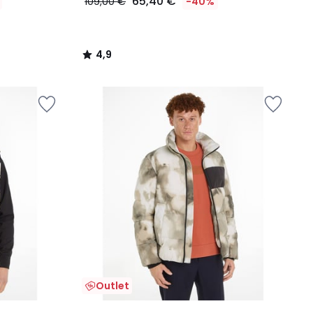
65,40 €
109,00 €
-40%
4,9
/
5
Outlet