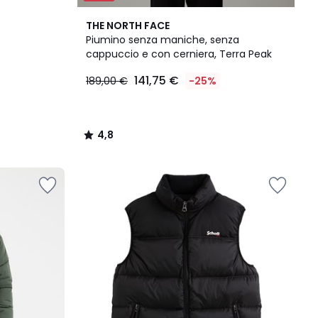
4,8
THE NORTH FACE
/ 5
Piumino senza maniche, senza
cappuccio e con cerniera, Terra Peak
141,75 €
189,00 €
-25%
4,8
/
5