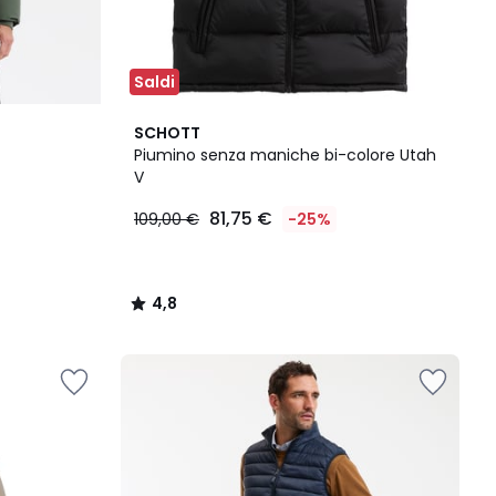
Saldi
4,8
SCHOTT
/ 5
Piumino senza maniche bi-colore Utah
V
81,75 €
109,00 €
-25%
4,8
/
5