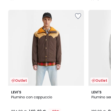
/
/
5
5
Outlet
Outlet
2
4,7
5
LEVI'S
LEVI'S
Colori
/ 5
/
Piumino con cappuccio
Piumino s
5