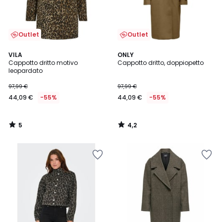
Outlet
Outlet
5
4,2
VILA
ONLY
/
/ 5
Cappotto dritto motivo
Cappotto dritto, doppiopetto
5
leopardato
97,99 €
97,99 €
44,09 €
-55%
44,09 €
-55%
5
4,2
/
/
5
5