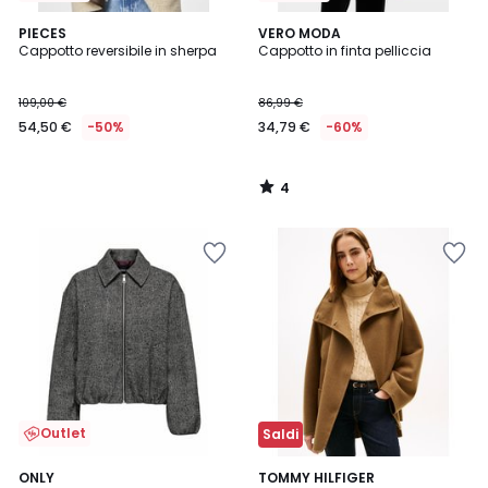
4
PIECES
VERO MODA
/
Cappotto reversibile in sherpa
Cappotto in finta pelliccia
5
109,00 €
86,99 €
54,50 €
-50%
34,79 €
-60%
4
/
5
Outlet
Saldi
5
ONLY
TOMMY HILFIGER