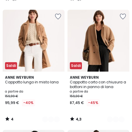
/
/
5
5
Saldi
Saldi
4
4,3
2
ANNE WEYBURN
3
ANNE WEYBURN
/
/ 5
Cappotto lungo in misto lana
Cappotto corto con chiusura a
Colori
Colori
5
bottoni in panno di lana
a partire da
a partire da
159,99 €
159,00 €
95,99 €
-40%
87,45 €
-45%
4
4,3
/
/
5
5