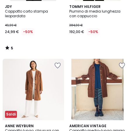
5
JDY
TOMMY HILFIGER
/
Cappotto corto stampa
Piumino di media lunghezza
5
leopardata
con cappuccio
49,99 €
384,00 €
24,99 €
-50%
192,00 €
-50%
5
/
5
Saldi
5
ANNE WEYBURN
AMERICAN VINTAGE
/
Cappotto lungo, chiusura con
Cappotto medio-lungo ampio,