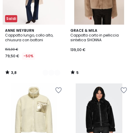
Saldi
3,8
5
2
ANNE WEYBURN
GRACE & MILA
/ 5
/
Cappotto lungo, collo alto,
Cappotto corto in pelliccia
Colori
5
chiusura con bottoni
sintetica SHONNA
159,00 €
139,00 €
79,50 €
-50%
3,8
5
/
/
5
5