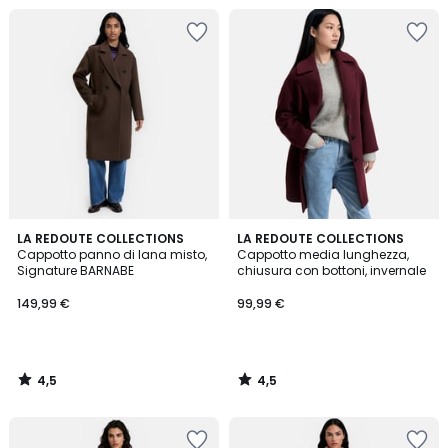
4,5
4,5
LA REDOUTE COLLECTIONS
LA REDOUTE COLLECTIONS
/ 5
/ 5
Cappotto panno di lana misto,
Cappotto media lunghezza,
Signature BARNABE
chiusura con bottoni, invernale
149,99 €
99,99 €
4,5
4,5
/
/
5
5