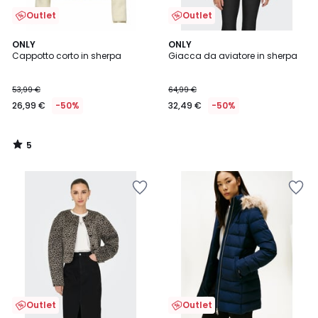
Outlet
Outlet
5
ONLY
ONLY
/
Cappotto corto in sherpa
Giacca da aviatore in sherpa
5
53,99 €
64,99 €
26,99 €
-50%
32,49 €
-50%
5
/
5
Outlet
Outlet