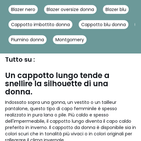
Blazer nero
Blazer oversize donna
Blazer blu
C
Cappotto imbottito donna
Cappotto blu donna
C
Piumino donna
Montgomery
Tutto su :
Un cappotto lungo tende a
snellire la silhouette di una
donna.
Indossato sopra una gonna, un vestito o un tailleur
pantalone, questo tipo di capo femminile è spesso
realizzato in pura lana o pile. Più caldo e spesso
dell'impermeabile, il cappotto lungo diventa il capo caldo
preferito in inverno. Il cappotto da donna è disponibile sia in
colori scuri che in tonalità più vivaci o in colori originali per
rallegrare il clima invernale.