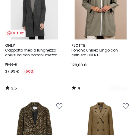
Outlet
3,5
4
ONLY
3
FLOTTE
/ 5
/
Cappotto media lunghezza
Poncho unisex lungo con
Colori
5
chiusura con bottoni, mezza
cerniera LIBERTÉ
stagione
75,99 €
129,00 €
37,99 €
-50%
3,5
4
/
/
5
5