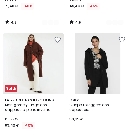
71,40 €
-40%
49,49 €
-45%
4,5
4,5
/
/
5
5
Saldi
4,6
4,5
LA REDOUTE COLLECTIONS
2
ONLY
/ 5
/ 5
Montgomery lungo con
Cappotto leggero con
Colori
cappuccio, pieno inverno
cappuccio
149,00 €
59,99 €
89,40 €
-40%