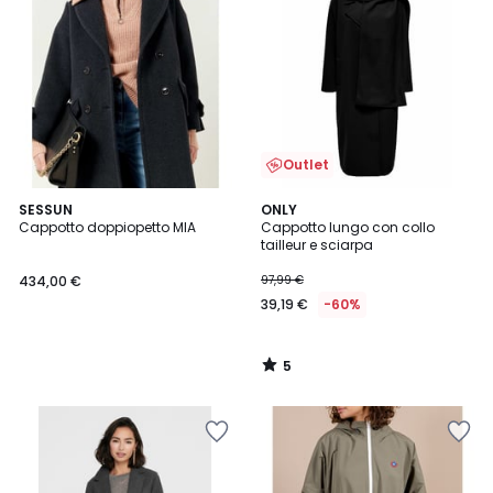
Outlet
5
SESSUN
ONLY
/
Cappotto doppiopetto MIA
Cappotto lungo con collo
5
tailleur e sciarpa
434,00 €
97,99 €
39,19 €
-60%
5
/
5