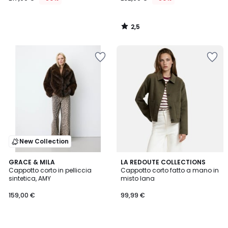
2,5
/
5
New Collection
4,4
GRACE & MILA
LA REDOUTE COLLECTIONS
/ 5
Cappotto corto in pelliccia
Cappotto corto fatto a mano in
sintetica, AMY
misto lana
159,00 €
99,99 €