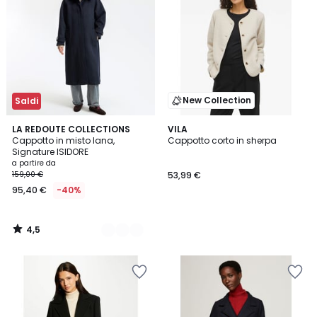
New Collection
Saldi
4,5
2
LA REDOUTE COLLECTIONS
VILA
/ 5
Cappotto in misto lana,
Cappotto corto in sherpa
Colori
Signature ISIDORE
a partire da
159,00 €
53,99 €
95,40 €
-40%
4,5
/
5