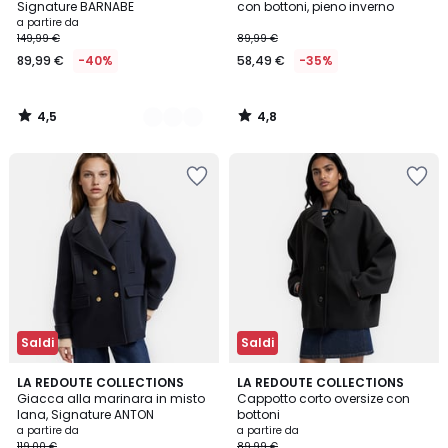
Signature BARNABE
con bottoni, pieno inverno
Prezzo
a partire da
149,99 €
89,99 €
a
89,99 €
-40%
58,49 €
-35%
partire
da
89,99
4,5
4,8
€
/
/
5
5
Invece
di
149,99
€
40%
di
sconto
applicato.
Saldi
Saldi
4,5
4,5
2
LA REDOUTE COLLECTIONS
2
LA REDOUTE COLLECTIONS
/ 5
/ 5
Giacca alla marinara in misto
Cappotto corto oversize con
Colori
Colori
lana, Signature ANTON
bottoni
a partire da
a partire da
119,00 €
89,99 €