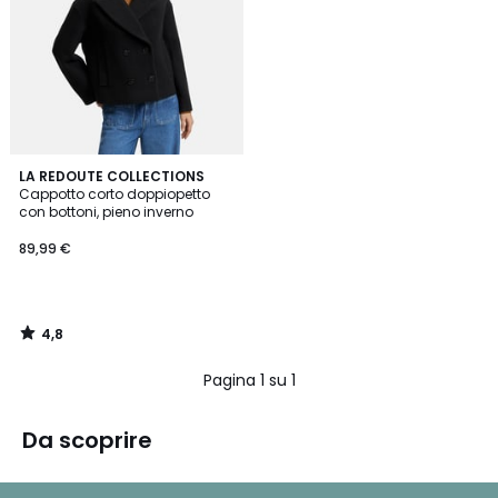
4,8
LA REDOUTE COLLECTIONS
/ 5
Cappotto corto doppiopetto
con bottoni, pieno inverno
89,99 €
4,8
/
5
Pagina 1 su 1
Da scoprire