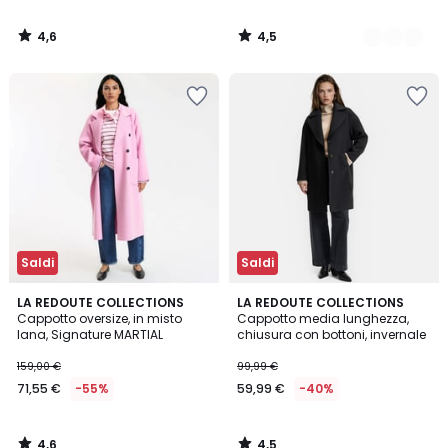
4,6
4,5
/
/
5
5
Saldi
Saldi
4,6
4,5
LA REDOUTE COLLECTIONS
LA REDOUTE COLLECTIONS
/ 5
/ 5
Cappotto oversize, in misto
Cappotto media lunghezza,
lana, Signature MARTIAL
chiusura con bottoni, invernale
159,00 €
99,99 €
71,55 €
-55%
59,99 €
-40%
4,6
4,5