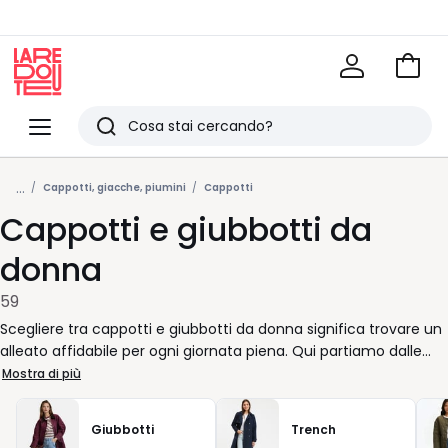
Vai
al
La
carrel
Redoute
Menu
Ricerca
Ultimi
...
articoli
Cappotti, giacche, piumini
Cappotti
Cappotti e giubbotti da
visti
donna
59
Scegliere tra cappotti e giubbotti da donna significa trovare un
alleato affidabile per ogni giornata piena. Qui partiamo dalle
tue esigenze reali: muoverti con libertà, sentirti a tuo agio e
Mostra di più
avere un capo facile da abbinare, che funzioni dal mattino alla
sera senza complicazioni. Ogni giacca è pensata per
Giubbotti
Trench
accompagnare i tuoi ritmi, con volumi equilibrati e una