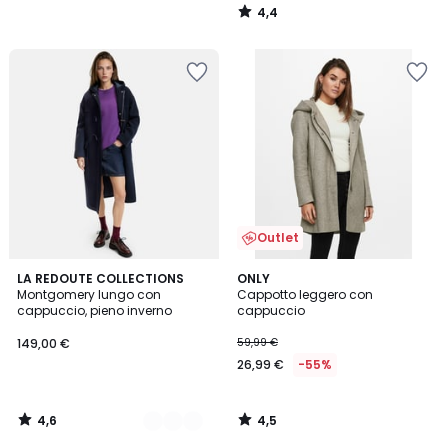
4,4
/
5
Outlet
4,6
4,5
2
LA REDOUTE COLLECTIONS
ONLY
/ 5
/ 5
Montgomery lungo con
Cappotto leggero con
Colori
cappuccio, pieno inverno
cappuccio
149,00 €
59,99 €
26,99 €
-55%
4,6
4,5
/
/
5
5