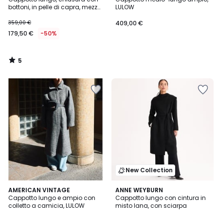
5
bottoni, in pelle di capra, mezza
LULOW
stagione
359,00 €
409,00 €
179,50 €
-50%
5
/
5
New Collection
AMERICAN VINTAGE
ANNE WEYBURN
Cappotto lungo e ampio con
Cappotto lungo con cintura in
colletto a camicia, LULOW
misto lana, con sciarpa