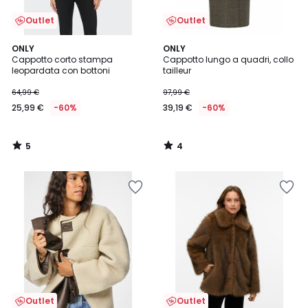
Outlet
Outlet
5
4
ONLY
ONLY
/
/
Cappotto corto stampa
Cappotto lungo a quadri, collo
5
5
leopardata con bottoni
tailleur
64,99 €
97,99 €
25,99 €
-60%
39,19 €
-60%
5
4
/
/
5
5
Outlet
Outlet