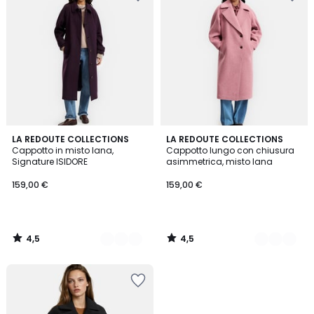
4,5
4,5
2
LA REDOUTE COLLECTIONS
2
LA REDOUTE COLLECTIONS
/ 5
/ 5
Cappotto in misto lana,
Cappotto lungo con chiusura
Colori
Colori
Signature ISIDORE
asimmetrica, misto lana
159,00 €
159,00 €
4,5
4,5
/
/
5
5