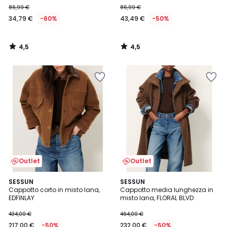
86,99 €
86,99 €
34,79 €
-60%
43,49 €
-50%
4,5
4,5
/
/
5
5
Outlet
Outlet
2,5
SESSUN
SESSUN
/ 5
Cappotto corto in misto lana,
Cappotto media lunghezza in
EDFINLAY
misto lana, FLORAL BLVD
434,00 €
464,00 €
217,00 €
-50%
232,00 €
-50%