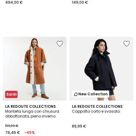
494,00 €
149,00 €
New Collection
Saldi
LA REDOUTE COLLECTIONS
2
LA REDOUTE COLLECTIONS
Mantella lunga con chiusura
Cappotto corto e svasato
Colori
abbottonata, pieno inverno
139,00 €
89,99 €
76,45 €
-45%