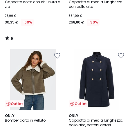
/
Cappotto corto con chiusura a
Cappotto di media lunghezza
5
zip
con collo alto
75,99 €
384,00 €
30,39 €
-60%
268,80 €
-30%
5
/
5
Outlet
Outlet
4,5
4,5
ONLY
ONLY
/ 5
/ 5
Bomber corto in velluto
Cappotto di media lunghezza,
collo alto, bottoni dorati