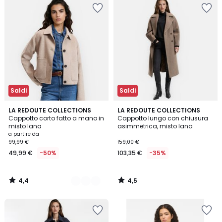
Saldi
Saldi
4,4
4,5
2
LA REDOUTE COLLECTIONS
LA REDOUTE COLLECTIONS
/ 5
/ 5
Cappotto corto fatto a mano in
Cappotto lungo con chiusura
Colori
misto lana
asimmetrica, misto lana
a partire da
99,99 €
159,00 €
49,99 €
-50%
103,35 €
-35%
4,4
4,5
/
/
5
5