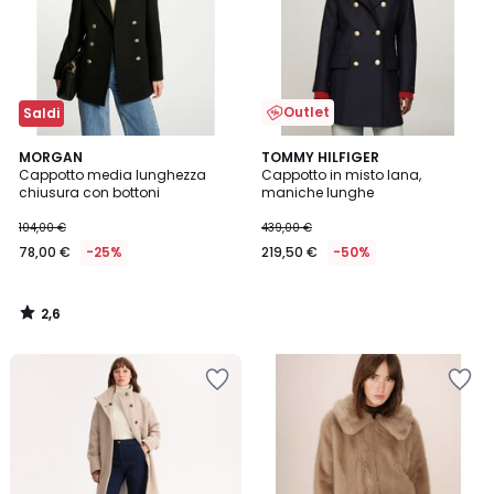
Outlet
Saldi
2,6
MORGAN
TOMMY HILFIGER
/ 5
Cappotto media lunghezza
Cappotto in misto lana,
chiusura con bottoni
maniche lunghe
104,00 €
439,00 €
78,00 €
-25%
219,50 €
-50%
2,6
/
5