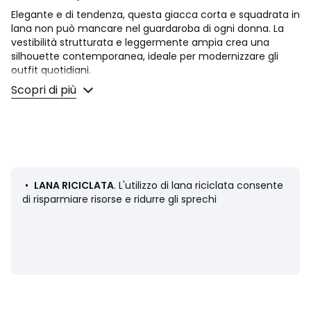
Elegante e di tendenza, questa giacca corta e squadrata in
lana non può mancare nel guardaroba di ogni donna. La
vestibilità strutturata e leggermente ampia crea una
silhouette contemporanea, ideale per modernizzare gli
outfit quotidiani.
Dettagli prodotto
Scopri di più
• Giubbotto
• Taglio oversize e ampio
• Lunghezza: corto
• Chiusura con bottoni, doppio petto
• Maniche lunghe
• Collo a revers
• Tasche laterali con cuciture
•
LANA RICICLATA
. L'utilizzo di lana riciclata consente
• Si consiglia di prendere la propria taglia abituale.
di risparmiare risorse e ridurre gli sprechi
Composizione e Manutenzione
• 53% lana, 41% poliestere, 3% poliammide, 2% acrilico, 1%
viscosa
• Lana riciclata almeno al 50%
• Non adatto al lavaggio domestico
• Non stirare / non candeggiare