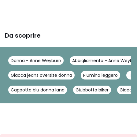
Da scoprire
Donna - Anne Weyburn
Abbigliamento - Anne Weybu
Giacca jeans oversize donna
Piumino leggero
Tre
Cappotto blu donna lana
Giubbotto biker
Giacca 