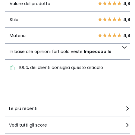
4
1
Valore del prodotto
4,8
3
0
Stile
4,8
2
Stile
4,8
0
1
0
Materia
4,8
Materia
4,8
In base alle opinioni
l'articolo veste
In base alle opinioni l'articolo veste
Impeccabile
Impeccabile
100% dei clienti consiglia questo articolo
100% dei clienti consiglia
questo articolo
Vedi i dettagli delle recensioni
Le più recenti
Vedi tutti gli score