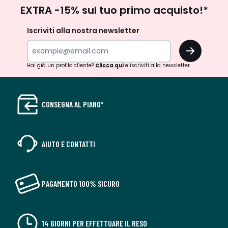
Iscrizione
EXTRA -15% sul tuo primo acquisto!*
newsletter
Iscriviti alla nostra newsletter
OK
Hai già un profilo cliente?
Clicca qui
e iscriviti alla newsletter.
CONSEGNA AL PIANO*
AIUTO E CONTATTI
PAGAMENTO 100% SICURO
14 GIORNI PER EFFETTUARE IL RESO