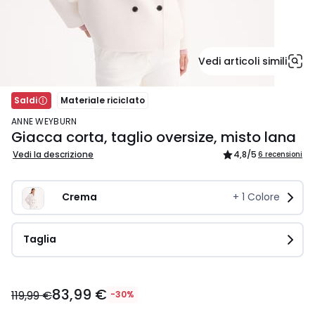
Vedi articoli simili
Saldi
Materiale riciclato
ANNE WEYBURN
Giacca corta, taglio oversize, misto lana
Vedi la descrizione
4,8
/5
6 recensioni
Crema
+
1
Colore
Taglia
83,99
83,99 €
€
119,99 €
-30%
Invece