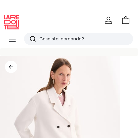
Vai
al
La
carrel
Redoute
Menu
Ricerca
Ultimi
articoli
visti