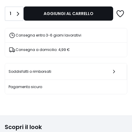
di
119,99
Quantità
1
AGGIUNGI AL CARRELLO
€
30%
di
sconto
Consegna entro 3-6 giorni lavorativi
applicato.
Consegna a domicilio:
4,99 €
Soddisfatti o rimborsati
Pagamento sicuro
Scopri il look