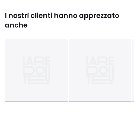
• Non adatto all'asciugatrice
• Lavare a secco ciclo delicato
I nostri clienti hanno apprezzato
anche
Scheda prodotto relativa alle qualità e caratteristiche
ambientali
• Origine della produzione (tessitura, tintura, sartoria): Cina
Ultimo aggiornamento delle informazioni: 11/03/2026
Colori
Crema, Marrone
Taglie
S, M, L, XL, XXL