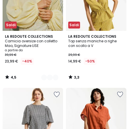
Saldi
Saldi
4,5
3,3
3
LA REDOUTE COLLECTIONS
LA REDOUTE COLLECTIONS
/ 5
/ 5
Camicia oversize con colletto
Top senza maniche a righe
Colori
Mao, Signature LISE
con scollo a V
a partire da
39,99 €
29,99 €
23,99 €
-40%
14,99 €
-50%
4,5
3,3
/
/
5
5