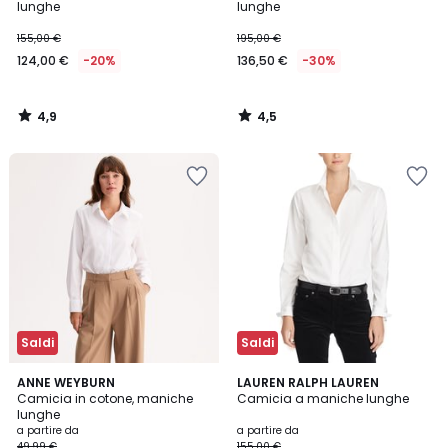
lunghe
lunghe
155,00 €
195,00 €
124,00 €
-20%
136,50 €
-30%
4,9
4,5
/
/
5
5
Saldi
Saldi
4,1
4,3
2
ANNE WEYBURN
2
LAUREN RALPH LAUREN
/ 5
/ 5
Camicia in cotone, maniche
Camicia a maniche lunghe
Colori
Colori
lunghe
a partire da
a partire da
49,99 €
155,00 €