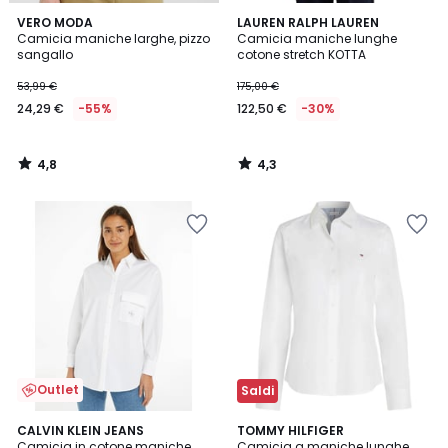
4,8
4,3
VERO MODA
LAUREN RALPH LAUREN
/ 5
/ 5
Camicia maniche larghe, pizzo
Camicia maniche lunghe
sangallo
cotone stretch KOTTA
53,99 €
175,00 €
24,29 €
-55%
122,50 €
-30%
4,8
4,3
/
/
5
5
Outlet
Saldi
CALVIN KLEIN JEANS
TOMMY HILFIGER
Camicia in cotone maniche
Camicia a maniche lunghe