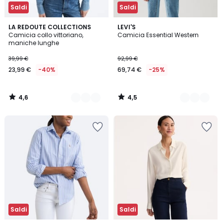
Saldi
Saldi
4,6
4,5
3
LA REDOUTE COLLECTIONS
3
LEVI'S
/ 5
/ 5
Camicia collo vittoriano,
Camicia Essential Western
Colori
Colori
maniche lunghe
39,99 €
92,99 €
23,99 €
-40%
69,74 €
-25%
4,6
4,5
/
/
5
5
Saldi
Saldi