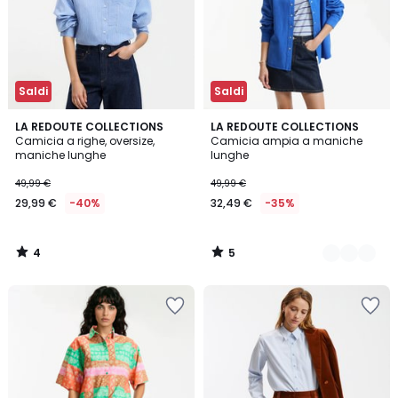
Saldi
Saldi
4
5
LA REDOUTE COLLECTIONS
2
LA REDOUTE COLLECTIONS
/
/
Camicia a righe, oversize,
Camicia ampia a maniche
Colori
5
5
maniche lunghe
lunghe
49,99 €
49,99 €
29,99 €
-40%
32,49 €
-35%
4
5
/
/
5
5