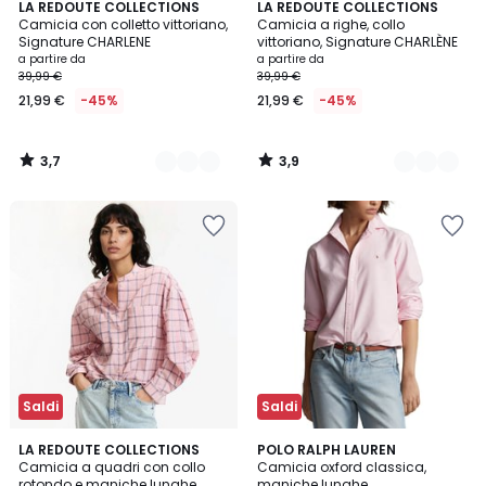
3,7
3,9
2
LA REDOUTE COLLECTIONS
2
LA REDOUTE COLLECTIONS
/ 5
/ 5
Camicia con colletto vittoriano,
Camicia a righe, collo
Colori
Colori
Signature CHARLENE
vittoriano, Signature CHARLÈNE
a partire da
a partire da
39,99 €
39,99 €
21,99 €
-45%
21,99 €
-45%
3,7
3,9
/
/
5
5
Saldi
Saldi
5
4,3
LA REDOUTE COLLECTIONS
POLO RALPH LAUREN
/
/ 5
Camicia a quadri con collo
Camicia oxford classica,
5
rotondo e maniche lunghe
maniche lunghe