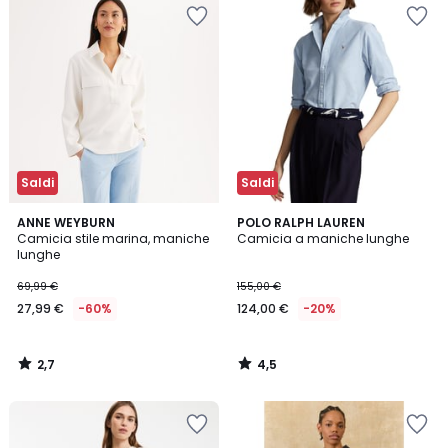
Saldi
Saldi
2,7
4,5
ANNE WEYBURN
POLO RALPH LAUREN
/ 5
/ 5
Camicia stile marina, maniche
Camicia a maniche lunghe
lunghe
69,99 €
155,00 €
27,99 €
-60%
124,00 €
-20%
2,7
4,5
/
/
5
5