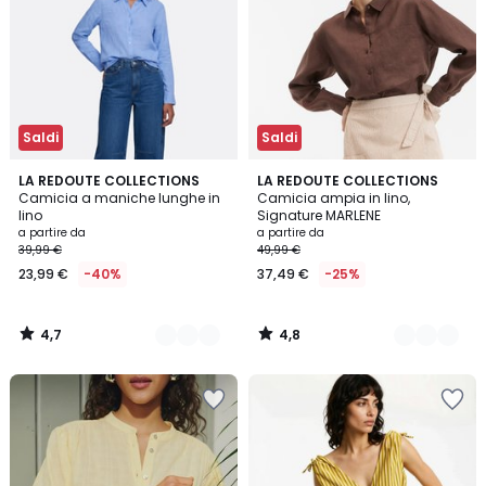
Saldi
Saldi
4,7
4,8
3
LA REDOUTE COLLECTIONS
2
LA REDOUTE COLLECTIONS
/ 5
/ 5
Camicia a maniche lunghe in
Camicia ampia in lino,
Colori
Colori
lino
Signature MARLENE
a partire da
a partire da
39,99 €
49,99 €
23,99 €
-40%
37,49 €
-25%
4,7
4,8
/
/
5
5