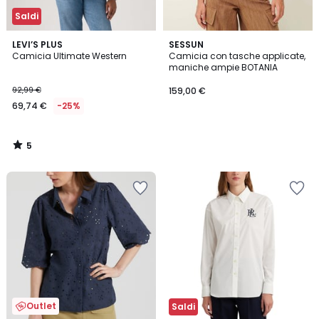
Saldi
5
LEVI’S PLUS
SESSUN
/
Camicia Ultimate Western
Camicia con tasche applicate,
5
maniche ampie BOTANIA
92,99 €
159,00 €
69,74 €
-25%
5
/
5
Outlet
Saldi