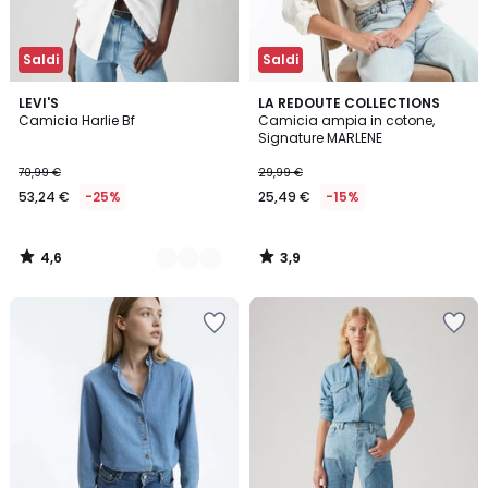
Saldi
Saldi
4,6
3,9
2
LEVI'S
LA REDOUTE COLLECTIONS
/ 5
/ 5
Camicia Harlie Bf
Camicia ampia in cotone,
Colori
Signature MARLENE
70,99 €
29,99 €
53,24 €
-25%
25,49 €
-15%
4,6
3,9
/
/
5
5