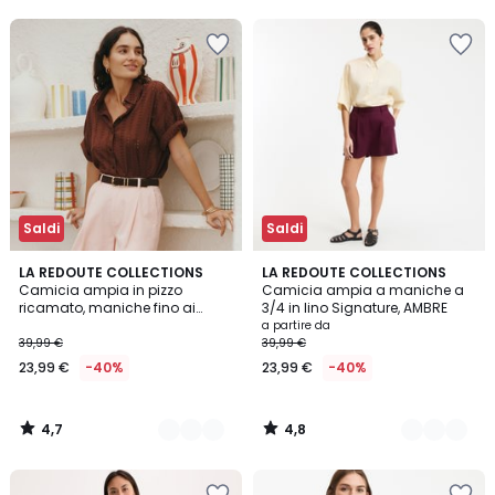
5
5
50%
di
sconto
applicato.
Saldi
Saldi
4,7
4,8
3
LA REDOUTE COLLECTIONS
3
LA REDOUTE COLLECTIONS
/ 5
/ 5
Camicia ampia in pizzo
Camicia ampia a maniche a
Colori
Colori
ricamato, maniche fino ai
3/4 in lino Signature, AMBRE
gomiti
a partire da
39,99 €
39,99 €
23,99 €
-40%
23,99 €
-40%
4,7
4,8
/
/
5
5