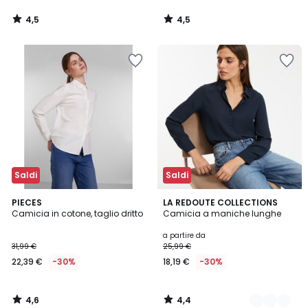
4,5
4,5
/
/
5
5
Saldi
Saldi
4,6
4,4
PIECES
3
LA REDOUTE COLLECTIONS
/ 5
/ 5
Camicia in cotone, taglio dritto
Camicia a maniche lunghe
Colori
a partire da
31,99 €
25,99 €
22,39 €
-30%
18,19 €
-30%
4,6
4,4
/
/