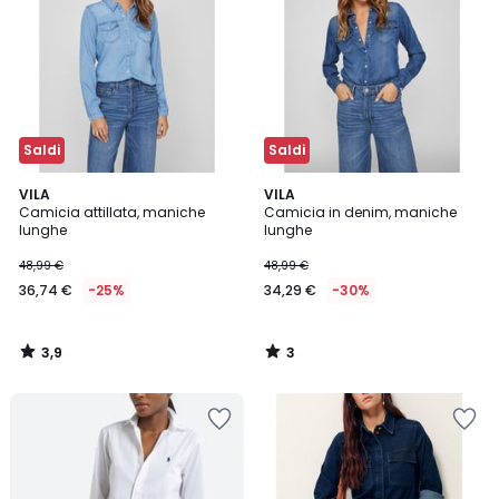
Saldi
Saldi
3,9
3
VILA
VILA
/ 5
/
Camicia attillata, maniche
Camicia in denim, maniche
5
lunghe
lunghe
48,99 €
48,99 €
36,74 €
-25%
34,29 €
-30%
3,9
3
/
/
5
5