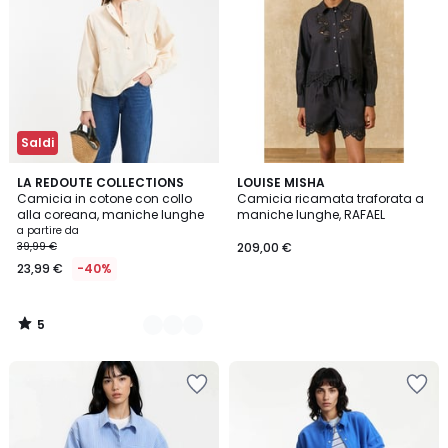
Saldi
5
2
LA REDOUTE COLLECTIONS
LOUISE MISHA
/
Camicia in cotone con collo
Camicia ricamata traforata a
Colori
5
alla coreana, maniche lunghe
maniche lunghe, RAFAEL
a partire da
39,99 €
209,00 €
23,99 €
-40%
5
/
5