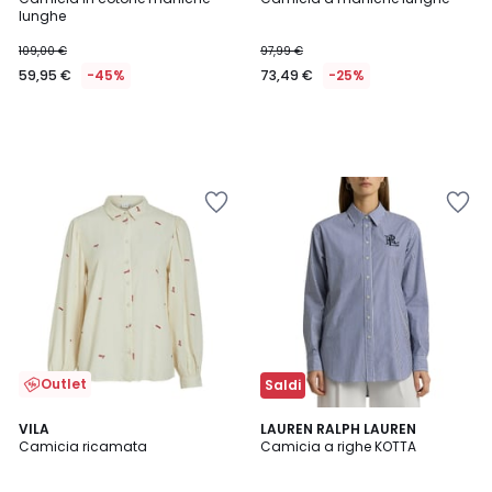
lunghe
109,00 €
97,99 €
59,95 €
-45%
73,49 €
-25%
Outlet
Saldi
5
5
VILA
LAUREN RALPH LAUREN
/
/
Camicia ricamata
Camicia a righe KOTTA
5
5