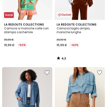
Outlet
Saldi
4,3
LA REDOUTE COLLECTIONS
LA REDOUTE COLLECTIONS
/ 5
Camicia a maniche corte con
Camicia taglio ampio,
stampa cachemire
maniche lunghe
39,99 €
39,99 €
19,99 €
-50%
15,99 €
-60%
4,3
/
5