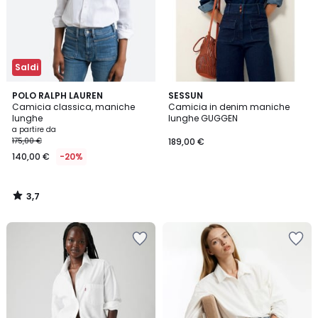
Saldi
3,7
POLO RALPH LAUREN
SESSUN
/ 5
Camicia classica, maniche
Camicia in denim maniche
lunghe
lunghe GUGGEN
a partire da
175,00 €
189,00 €
140,00 €
-20%
3,7
/
5