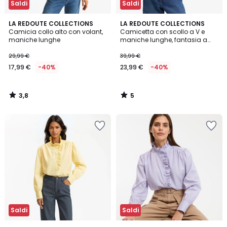
Saldi
Saldi
3,8
5
LA REDOUTE COLLECTIONS
LA REDOUTE COLLECTIONS
/ 5
/
Camicia collo alto con volant,
Camicetta con scollo a V e
5
maniche lunghe
maniche lunghe, fantasia a
fiori
29,99 €
39,99 €
17,99 €
-40%
23,99 €
-40%
3,8
5
/
/
5
5
Saldi
Saldi