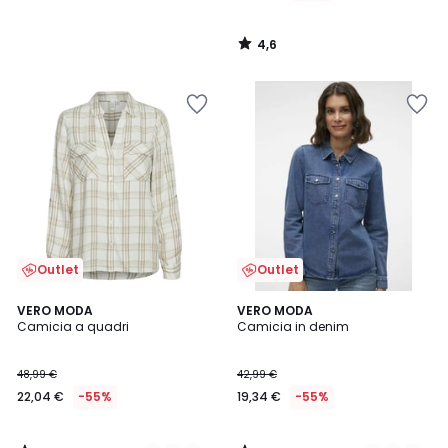
4,6
/
5
Outlet
Outlet
5
3,4
2
VERO MODA
2
VERO MODA
/
/ 5
Camicia a quadri
Camicia in denim
Colori
Colori
5
48,99 €
42,99 €
22,04 €
-55%
19,34 €
-55%