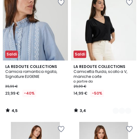
Saldi
Saldi
4,5
3,4
LA REDOUTE COLLECTIONS
2
LA REDOUTE COLLECTIONS
/ 5
/ 5
Camicia romantica rigata,
Camicetta fluida, scollo a V,
Colori
Signature EUGENIE
maniche corte
a partire da
39,99 €
29,99 €
23,99 €
-40%
14,99 €
-50%
4,5
3,4
/
/
5
5