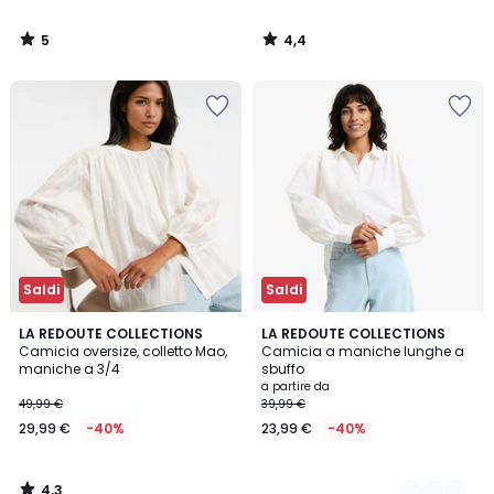
5
4,4
/
/
5
5
Saldi
Saldi
4,3
LA REDOUTE COLLECTIONS
2
LA REDOUTE COLLECTIONS
/ 5
Camicia oversize, colletto Mao,
Camicia a maniche lunghe a
Colori
maniche a 3/4
sbuffo
a partire da
49,99 €
39,99 €
29,99 €
-40%
23,99 €
-40%
4,3