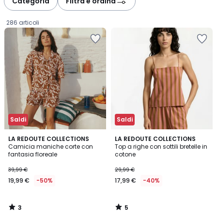
Categoria
Filtra e ordina
gauche
droite
286 articoli
Saldi
Saldi
3
5
LA REDOUTE COLLECTIONS
LA REDOUTE COLLECTIONS
/
/
Camicia maniche corte con
Top a righe con sottili bretelle in
5
5
fantasia floreale
cotone
19,99
39,99 €
29,99 €
€
19,99 €
-50%
17,99 €
-40%
Invece
di
39,99
3
5
€
/
/