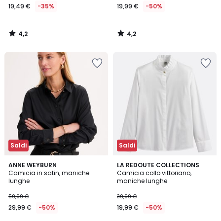
19,49 €
-35%
19,99 €
-50%
4,2
4,2
/
/
5
5
Saldi
Saldi
4,5
4,5
ANNE WEYBURN
LA REDOUTE COLLECTIONS
/ 5
/ 5
Camicia in satin, maniche
Camicia collo vittoriano,
lunghe
maniche lunghe
59,99 €
39,99 €
29,99 €
-50%
19,99 €
-50%