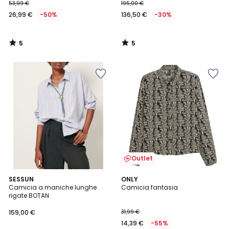
53,99 €
195,00 €
26,99 €
-50%
136,50 €
-30%
5
5
/
/
5
5
Outlet
4,6
SESSUN
ONLY
/ 5
Camicia a maniche lunghe
Camicia fantasia
rigate BOTAN
159,00 €
31,99 €
14,39 €
-55%