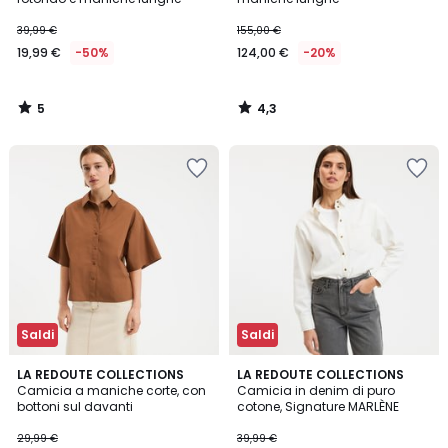
39,99 €
155,00 €
19,99 €
-50%
124,00 €
-20%
5
4,3
/
/
5
5
Saldi
Saldi
4,2
4,2
LA REDOUTE COLLECTIONS
LA REDOUTE COLLECTIONS
/ 5
/ 5
Camicia a maniche corte, con
Camicia in denim di puro
bottoni sul davanti
cotone, Signature MARLÈNE
29,99 €
39,99 €