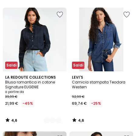
5
5
Saldi
Saldi
4,6
4,6
2
LA REDOUTE COLLECTIONS
LEVI'S
/ 5
/ 5
Blusa romantica in cotone
Camicia stampata Teodora
Colori
Signature EUGENIE
Western
a partire da
39,99 €
92,99 €
21,99 €
-45%
69,74 €
-25%
4,6
4,6
/
/
5
5