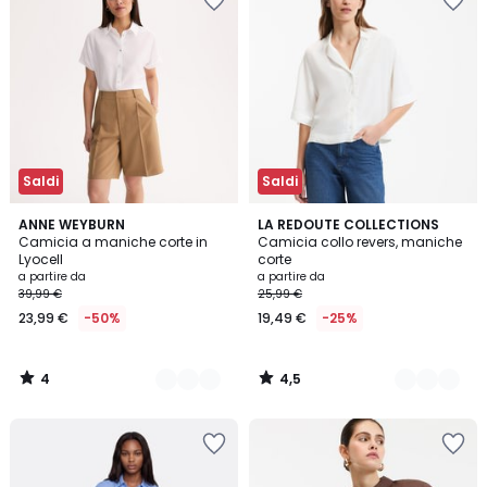
Saldi
Saldi
4
4,5
2
ANNE WEYBURN
2
LA REDOUTE COLLECTIONS
/
/ 5
Camicia a maniche corte in
Camicia collo revers, maniche
Colori
Colori
5
Lyocell
corte
a partire da
a partire da
39,99 €
25,99 €
23,99 €
-50%
19,49 €
-25%
4
4,5
/
/
5
5