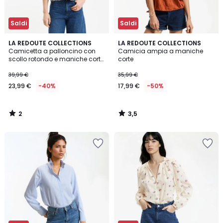
Saldi
Saldi
2
3,5
LA REDOUTE COLLECTIONS
LA REDOUTE COLLECTIONS
/
/ 5
Camicetta a palloncino con
Camicia ampia a maniche
5
scollo rotondo e maniche corte
corte
a quadri
39,99 €
35,99 €
23,99 €
-40%
17,99 €
-50%
2
3,5
/
/
5
5