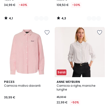
34,99 €
-40%
108,50 €
-30%
4,1
4,3
/
/
5
5
Saldi
5
4,4
PIECES
ANNE WEYBURN
/
/ 5
Camicia motivo davanti
Camicia a righe, maniche
5
lunghe
39,99 €
45,99 €
22,99 €
-50%