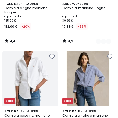
4,4
4,3
POLO RALPH LAUREN
2
ANNE WEYBURN
/ 5
/ 5
Camicia a righe, maniche
Camicia, maniche lunghe
Colori
lunghe
a partire da
a partire da
165,00 €
39,99 €
132,00 €
-20%
17,99 €
-55%
4,4
4,3
/
/
5
5
Saldi
Saldi
4,9
4,5
POLO RALPH LAUREN
POLO RALPH LAUREN
/ 5
/ 5
Camicia popeline, maniche
Camicia a righe a maniche