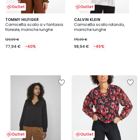
Outlet
Outlet
TOMMY HILFIGER
CALVIN KLEIN
Camicetta scollo a v fantasia
Camicetta scollo rotondo,
floreale, maniche lunghe
maniche lunghe
129,90 €
179,90 €
77,94 €
-40%
98,94 €
-45%
Outlet
Outlet