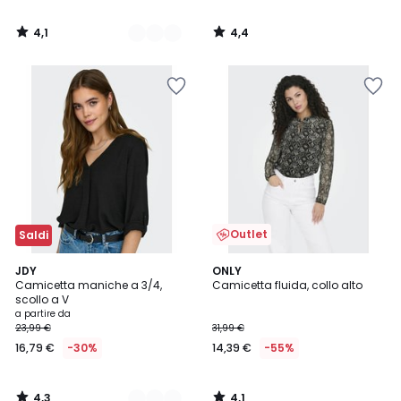
4,1
4,4
/
/
5
5
Outlet
Saldi
4,3
4,1
4
JDY
ONLY
/ 5
/ 5
Camicetta maniche a 3/4,
Camicetta fluida, collo alto
Colori
scollo a V
a partire da
23,99 €
31,99 €
16,79 €
-30%
14,39 €
-55%
4,3
4,1