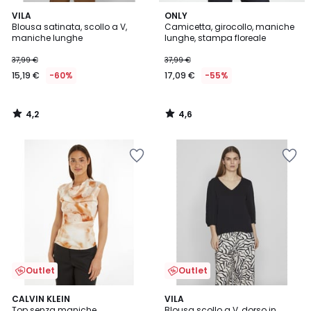
4,2
4,6
VILA
ONLY
/ 5
/ 5
Blousa satinata, scollo a V,
Camicetta, girocollo, maniche
maniche lunghe
lunghe, stampa floreale
37,99 €
37,99 €
15,19 €
-60%
17,09 €
-55%
4,2
4,6
/
/
5
5
Outlet
Outlet
5
CALVIN KLEIN
2
VILA
/
Top senza maniche
Blousa scollo a V, dorso in