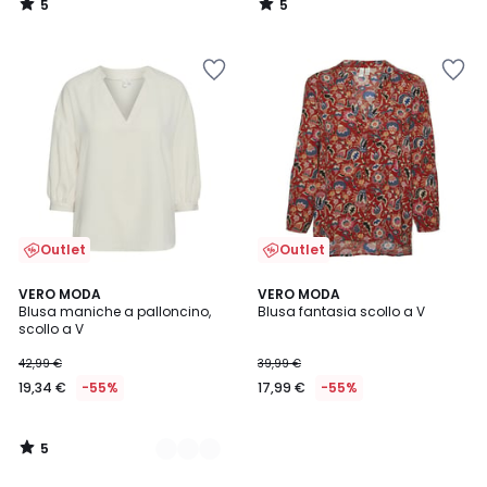
5
5
/
/
5
5
Outlet
Outlet
5
2
VERO MODA
VERO MODA
/
Blusa maniche a palloncino,
Blusa fantasia scollo a V
Colori
5
scollo a V
42,99 €
39,99 €
19,34 €
-55%
17,99 €
-55%
5
/
5