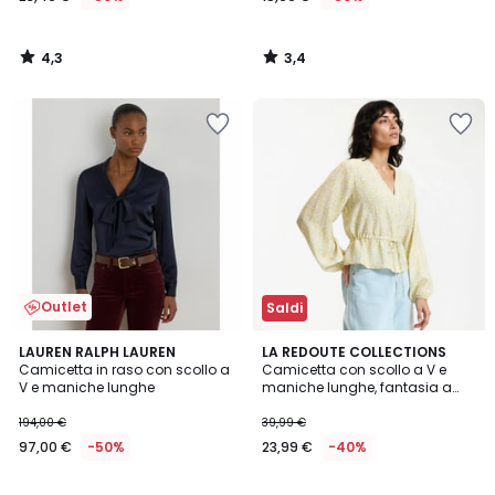
4,3
3,4
/
/
5
5
Outlet
Saldi
5
LAUREN RALPH LAUREN
LA REDOUTE COLLECTIONS
/
Camicetta in raso con scollo a
Camicetta con scollo a V e
5
V e maniche lunghe
maniche lunghe, fantasia a
fiori
194,00 €
39,99 €
97,00 €
-50%
23,99 €
-40%