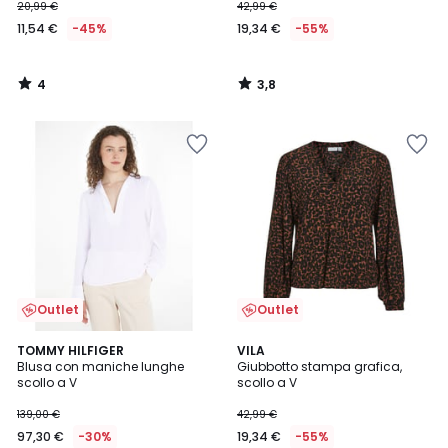
20,99 €
42,99 €
11,54 €
-45%
19,34 €
-55%
4
3,8
/
/
5
5
Outlet
Outlet
5
TOMMY HILFIGER
VILA
/
Blusa con maniche lunghe
Giubbotto stampa grafica,
5
scollo a V
scollo a V
139,00 €
42,99 €
97,30 €
-30%
19,34 €
-55%