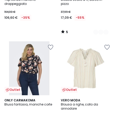
Colori
5
drappeggiato
pizzo
164,00 €
37,99 €
106,60 €
-35%
17,09 €
-55%
5
/
5
Outlet
Outlet
4
3,8
ONLY CARMAKOMA
VERO MODA
/
/ 5
Blusa fantasia, maniche corte
Blousa a righe, collo da
5
annodare