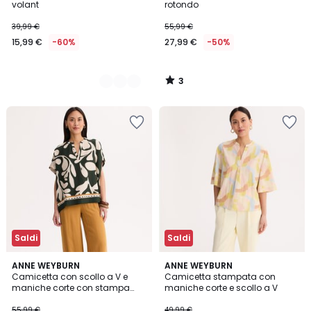
5
volant
rotondo
15,99
39,99 €
55,99 €
€
15,99 €
-60%
27,99 €
-50%
Invece
di
39,99
3
€
/
5
60%
di
sconto
applicato.
Saldi
Saldi
4,3
2,8
ANNE WEYBURN
ANNE WEYBURN
/ 5
/ 5
Camicetta con scollo a V e
Camicetta stampata con
maniche corte con stampa
maniche corte e scollo a V
grafica
55,99 €
49,99 €