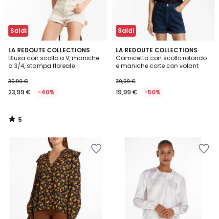
Saldi
Saldi
5
LA REDOUTE COLLECTIONS
LA REDOUTE COLLECTIONS
/
Blusa con scollo a V, maniche
Camicetta con scollo rotondo
5
a 3/4, stampa floreale
e maniche corte con volant
39,99 €
39,99 €
23,99 €
-40%
19,99 €
-50%
5
/
5