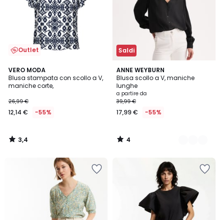
Outlet
Saldi
3,4
4
VERO MODA
2
ANNE WEYBURN
/ 5
/
Blusa stampata con scollo a V,
Blusa scollo a V, maniche
Colori
5
maniche corte,
lunghe
a partire da
26,99 €
39,99 €
12,14 €
-55%
17,99 €
-55%
3,4
4
/
/
5
5