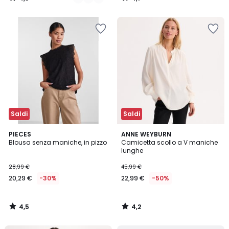
/
/
5
5
Saldi
Saldi
4,5
4,2
PIECES
ANNE WEYBURN
/ 5
/ 5
Blousa senza maniche, in pizzo
Camicetta scollo a V maniche
lunghe
28,99 €
45,99 €
20,29 €
-30%
22,99 €
-50%
4,5
4,2
/
/
5
5