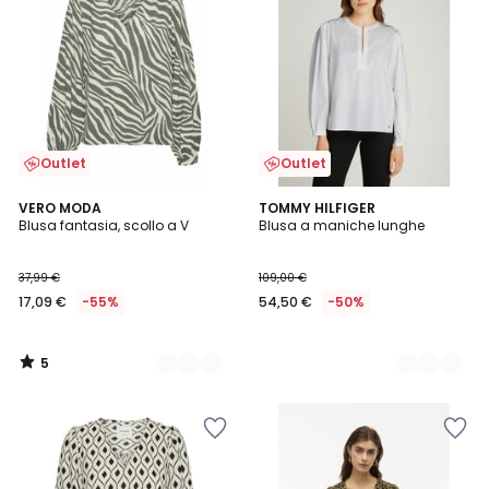
Outlet
Outlet
5
2
VERO MODA
2
TOMMY HILFIGER
/
Blusa fantasia, scollo a V
Blusa a maniche lunghe
Colori
Colori
5
37,99 €
109,00 €
17,09 €
-55%
54,50 €
-50%
5
/
5