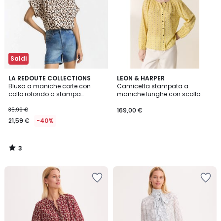
Saldi
3
LA REDOUTE COLLECTIONS
LEON & HARPER
/
Blusa a maniche corte con
Camicetta stampata a
5
collo rotondo a stampa
maniche lunghe con scollo
leopardata
rotondo, CODY
35,99 €
169,00 €
21,59 €
-40%
3
/
5