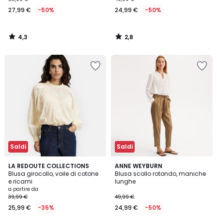
27,99 €
-50%
24,99 €
-50%
4,3
2,8
/
/
5
5
Saldi
Saldi
4,1
4,4
2
LA REDOUTE COLLECTIONS
ANNE WEYBURN
/ 5
/ 5
Blusa girocollo, voile di cotone
Blusa scollo rotondo, maniche
Colori
e ricami
lunghe
a partire da
39,99 €
49,99 €
25,99 €
-35%
24,99 €
-50%