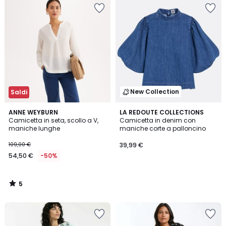
New Collection
Saldi
5
ANNE WEYBURN
LA REDOUTE COLLECTIONS
/
Camicetta in seta, scollo a V,
Camicetta in denim con
5
maniche lunghe
maniche corte a palloncino
109,00 €
39,99 €
54,50 €
-50%
5
/
5