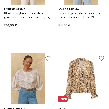
LOUISE MISHA
LOUISE MISHA
Blusa a righe e ricamata a
Blusa a girocollo a maniche
girocollo con maniche lunghe,
corte con ricami, FEONYS
JALLY
174,00 €
174,00 €
Saldi
5
LOUISE MISHA
ONLY