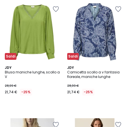
Saldi
Saldi
JDY
JDY
Blusa maniche lunghe, scollo a
Camicetta scollo a v fantasia
V
floreale, maniche lunghe
28,99 €
28,99 €
21,74 €
-25%
21,74 €
-25%