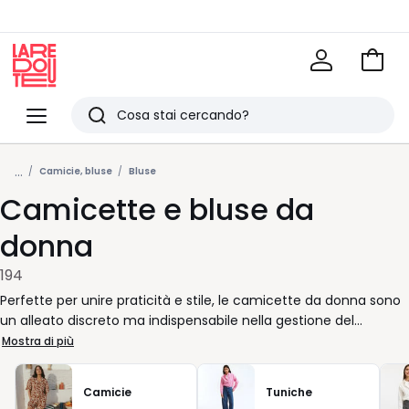
Vai
al
La
carrel
Redoute
Menu
Ricerca
Ultimi
...
articoli
Camicie, bluse
Bluse
Camicette e bluse da
visti
donna
194
Perfette per unire praticità e stile, le camicette da donna sono
un alleato discreto ma indispensabile nella gestione del
quotidiano. In pochi secondi, trasformano un jeans basic o un
Mostra di più
pantalone sartoriale in un look completo, senza complicazioni.
Grazie alla varietà di modelli e tagli disponibili, ogni donna può
Camicie
Tuniche
trovare la camicia che rispecchia il proprio stile, valorizzando la