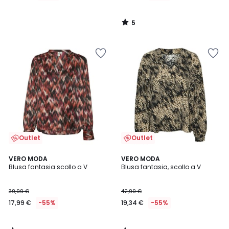
5
/
5
Outlet
Outlet
5
5
VERO MODA
VERO MODA
/
/
Blusa fantasia scollo a V
Blusa fantasia, scollo a V
5
5
39,99 €
42,99 €
17,99 €
-55%
19,34 €
-55%