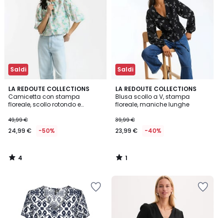
Saldi
Saldi
4
1
LA REDOUTE COLLECTIONS
LA REDOUTE COLLECTIONS
/
/
Camicetta con stampa
Blusa scollo a V, stampa
5
5
floreale, scollo rotondo e
floreale, maniche lunghe
maniche a sbuffo
49,99 €
39,99 €
24,99 €
-50%
23,99 €
-40%
4
1
/
/
5
5