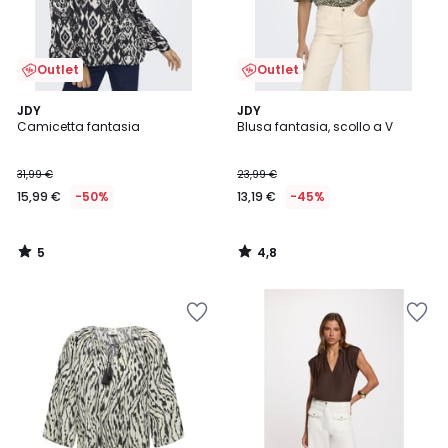
Outlet
Outlet
5
4,8
JDY
JDY
/
/ 5
Camicetta fantasia
Blusa fantasia, scollo a V
5
31,99 €
23,99 €
15,99 €
-50%
13,19 €
-45%
5
4,8
/
/
5
5