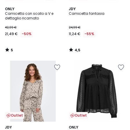
5
4,5
ONLY
JDY
/
/ 5
Camicetta con scollo a V e
Camicetta fantasia
5
dettaglio ricamato
42,99 €
24,99 €
21,49 €
-50%
11,24 €
-55%
5
4,5
/
/
5
5
Outlet
Outlet
4
2
JDY
ONLY