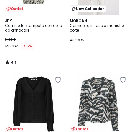
Outlet
New Collection
4,6
JDY
MORGAN
/ 5
Camicetta stampata con collo
Camicetta in raso a maniche
da annodare
corte
31,99 €
48,99 €
14,39 €
-55%
4,6
/
5
Outlet
Outlet