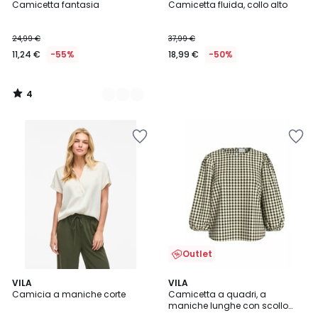
/
Camicetta fantasia
Camicetta fluida, collo alto
Colori
5
24,99 €
37,99 €
11,24 €
-55%
18,99 €
-50%
4
/
5
Outlet
5
5
VILA
VILA
/
/
Camicia a maniche corte
Camicetta a quadri, a
5
5
maniche lunghe con scollo
rotondo