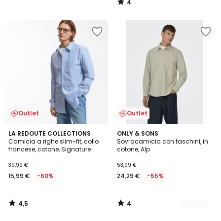
4
/
5
Outlet
Outlet
4,5
4
LA REDOUTE COLLECTIONS
2
ONLY & SONS
/ 5
/
Camicia a righe slim-fit, collo
Sovracamicia con taschini, in
Colori
5
francese, cotone, Signature
cotone, Alp
39,99 €
53,99 €
15,99 €
-60%
24,29 €
-55%
4,5
4
/
/
5
5