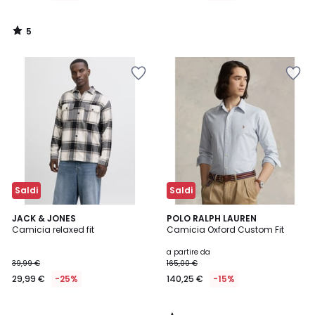
5
/
5
Saldi
Saldi
4
JACK & JONES
POLO RALPH LAUREN
/
Camicia relaxed fit
Camicia Oxford Custom Fit
5
a partire da
39,99 €
165,00 €
29,99 €
-25%
140,25 €
-15%