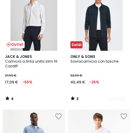
Outlet
Saldi
4
3
JACK & JONES
2
ONLY & SONS
/
/
Camicia a tinta unita slim fit
Sovracamicia con tasche
Colori
5
5
Cardiff
37,99 €
53,99 €
17,09 €
-55%
40,49 €
-25%
4
3
/
/
5
5