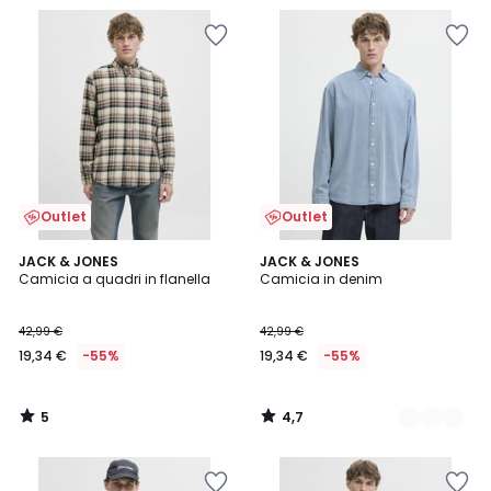
Outlet
Outlet
5
4,7
JACK & JONES
2
JACK & JONES
/
/ 5
Camicia a quadri in flanella
Camicia in denim
Colori
5
42,99 €
42,99 €
19,34 €
-55%
19,34 €
-55%
5
4,7
/
/
5
5