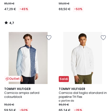
85,99 €
139,00 €
47,29 €
-45%
69,50 €
-50%
4,7
/
5
Outlet
Saldi
4,5
TOMMY HILFIGER
3
TOMMY HILFIGER
/ 5
Camicia ampia oxford
Camicia dal taglio standard in
Colori
colourblock
popeline TH Flex
a partire da
119,00 €
86,99 €
59,50 €
-50%
65,24 €
-25%