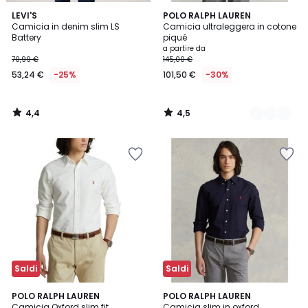
4,4
4,5
LEVI'S
3
POLO RALPH LAUREN
/ 5
/ 5
Camicia in denim slim LS
Camicia ultraleggera in cotone
Colori
Battery
piqué
a partire da
70,99 €
145,00 €
53,24 €
-25%
101,50 €
-30%
4,4
4,5
/
/
5
5
Saldi
Saldi
4,5
4,2
3
POLO RALPH LAUREN
POLO RALPH LAUREN
/ 5
/ 5
Camicia Oxford slim fit
Camicia slim in oxford