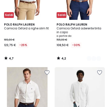
Saldi
Saldi
4,7
4,2
POLO RALPH LAUREN
3
POLO RALPH LAUREN
/ 5
/ 5
Camicia Oxford a righe slim fit
Camicia Oxford aderente tinta
Colori
in capo
a partire da
165,00 €
155,00 €
123,75 €
-25%
108,50 €
-30%
4,7
4,2
/
/
5
5