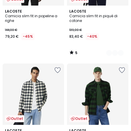
5
LACOSTE
2
LACOSTE
/
Camicia slim fit in popeline a
Camicia slim fit in piqué di
Colori
5
righe
cotone
144,00 €
139,00 €
79,20 €
-45%
83,40 €
-40%
5
/
5
Outlet
Outlet
LACOSTE
LACOSTE