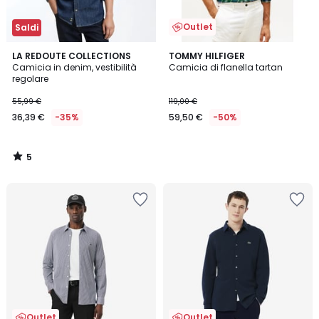
Outlet
Saldi
5
LA REDOUTE COLLECTIONS
TOMMY HILFIGER
/
Camicia in denim, vestibilità
Camicia di flanella tartan
5
regolare
55,99 €
119,00 €
36,39 €
-35%
59,50 €
-50%
5
/
5
Outlet
Outlet