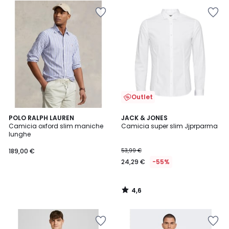
Outlet
4,6
POLO RALPH LAUREN
JACK & JONES
/ 5
Camicia oxford slim maniche
Camicia super slim Jjprparma
lunghe
189,00 €
53,99 €
24,29 €
-55%
4,6
/
5