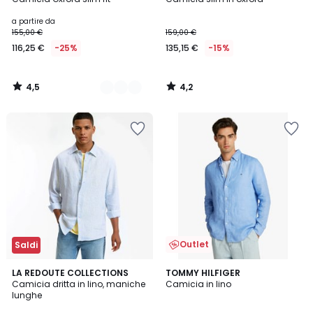
Colori
a partire da
155,00 €
159,00 €
116,25 €
-25%
135,15 €
-15%
4,5
4,2
/
/
5
5
Outlet
Saldi
5
LA REDOUTE COLLECTIONS
TOMMY HILFIGER
/
Camicia dritta in lino, maniche
Camicia in lino
5
lunghe