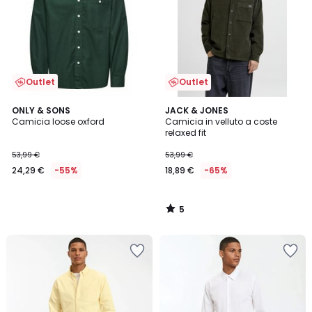
Outlet
Outlet
5
ONLY & SONS
JACK & JONES
/
Camicia loose oxford
Camicia in velluto a coste
5
relaxed fit
53,99 €
53,99 €
24,29 €
-55%
18,89 €
-65%
5
/
5