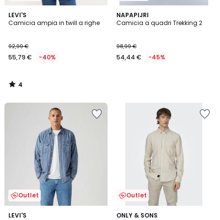
4
LEVI'S
NAPAPIJRI
/
Camicia ampia in twill a righe
Camicia a quadri Trekking 2
5
92,99 €
98,99 €
55,79 €
-40%
54,44 €
-45%
4
/
5
Outlet
Outlet
4,8
5
LEVI'S
ONLY & SONS