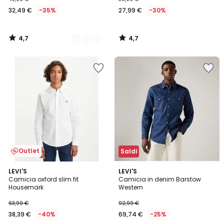
32,49 €
-35%
27,99 €
-30%
4,7
4,7
/
/
5
5
Outlet
Saldi
4,6
4,6
LEVI'S
2
LEVI'S
/ 5
/ 5
Camicia oxford slim fit
Camicia in denim Barstow
Colori
Housemark
Western
63,99 €
92,99 €
38,39 €
-40%
69,74 €
-25%