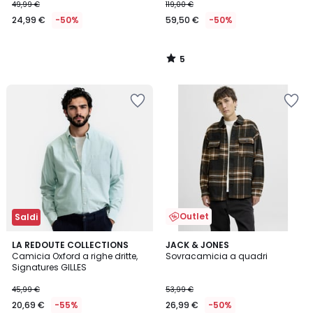
49,99 €
119,00 €
24,99 €
-50%
59,50 €
-50%
5
/
5
Outlet
Saldi
5
LA REDOUTE COLLECTIONS
JACK & JONES
/
Camicia Oxford a righe dritte,
Sovracamicia a quadri
5
Signatures GILLES
45,99 €
53,99 €
20,69 €
-55%
26,99 €
-50%