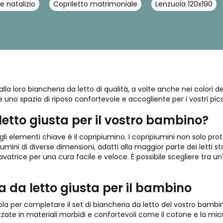
 natalizio
Copriletto matrimoniale
Lenzuola 120x190
la loro biancheria da letto di qualità, a volte anche nei colori de
no spazio di riposo confortevole e accogliente per i vostri picc
etto giusta per il vostro bambino?
egli elementi chiave è il copripiumino. I copripiumini non solo 
iumini di diverse dimensioni, adatti alla maggior parte dei letti st
avatrice per una cura facile e veloce. È possibile scegliere tra un
a da letto giusta per il bambino
la per completare il set di biancheria da letto del vostro bambin
zzate in materiali morbidi e confortevoli come il cotone e la micr