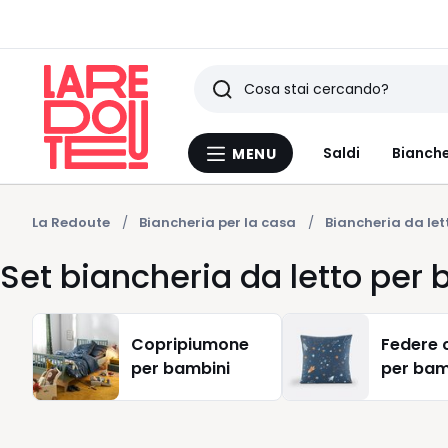
Ricerca
Ultimi
Saldi
Bianche
MENU
Menu
articoli
La
Redoute
visti
La Redoute
Biancheria per la casa
Biancheria da let
Set biancheria da letto per
Copripiumone
Federe 
per bambini
per bam