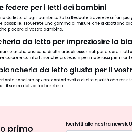
e federe per i letti dei bambini
ria da letto di ogni bambino. Su La Redoute troverete un'ampia 
lice possibile. Troverete una gamma di misure che si adattano all
che piacerà al vostro bambino.
ncheria da letto per impreziosire la b
friamo anche una serie di altri articoli essenziali per creare il le
e calore e comfort, nonché protezioni per materassi per mantene
biancheria da letto giusta per il vo
ortante scegliere opzioni confortevoli e di alta qualità che resi
er il sonno del vostro bambino.
Iscrizione
newsletter
Iscriviti alla nostra newslet
uo primo