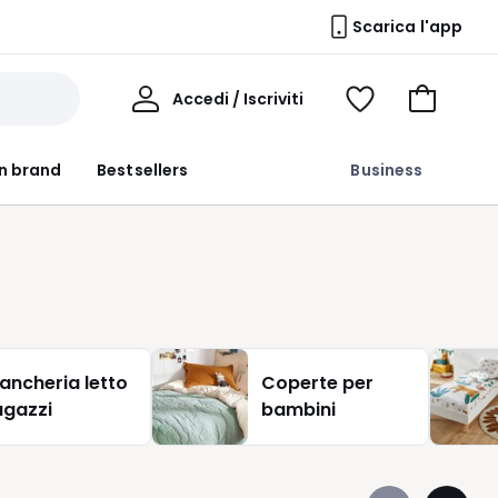
Scarica l'app
Il
Accedi / Iscriviti
Voir
Vai
Mio
ma
al
Profilo
wishlist
carrello
n brand
Bestsellers
Business
iancheria letto
Coperte per
agazzi
bambini