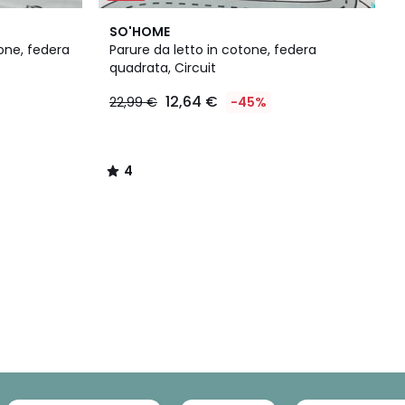
4
SO'HOME
/
one, federa
Parure da letto in cotone, federa
5
quadrata, Circuit
12,64 €
22,99 €
-45%
4
/
5