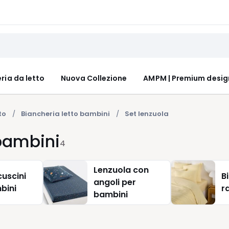
ria da letto
Nuova Collezione
AMPM | Premium desig
to
Biancheria letto bambini
Set lenzuola
 bambini
4
Lenzuola con
cuscini
B
angoli per
bini
r
bambini