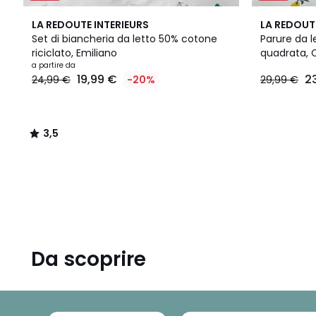
3,5
LA REDOUTE INTERIEURS
LA REDOUT
/ 5
Set di biancheria da letto 50% cotone
Parure da 
riciclato, Emiliano
quadrata, 
Prezzo
a partire da
19,99 €
2
24,99 €
-20%
29,99 €
a
partire
da
19,99
3,5
€
/
Invece
5
di
24,99
€
20%
di
sconto
applicato.
Da scoprire