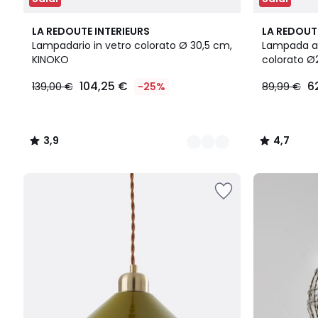
6
3,9
4
4,7
LA REDOUTE INTERIEURS
LA REDOUT
Colori
/ 5
Colori
/ 5
Lampadario in vetro colorato Ø 30,5 cm,
Lampada a 
KINOKO
colorato Ø
104,25
104,25 €
6
139,00 €
-25%
89,99 €
€
Invece
di
139,00
3,9
4,7
€
/
/
25%
5
5
di
sconto
applicato.