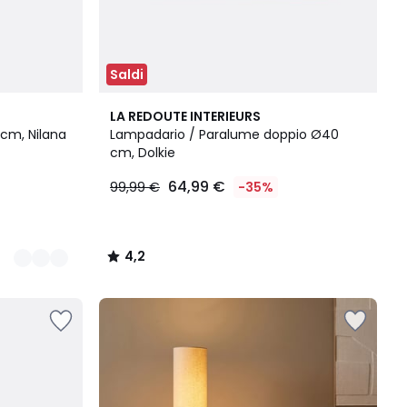
Saldi
4,2
LA REDOUTE INTERIEURS
/ 5
cm, Nilana
Lampadario / Paralume doppio Ø40
cm, Dolkie
64,99 €
99,99 €
-35%
4,2
/
5