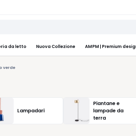
ria da letto
Nuova Collezione
AMPM | Premium desig
o verde
Piantane e
Lampadari
lampade da
terra