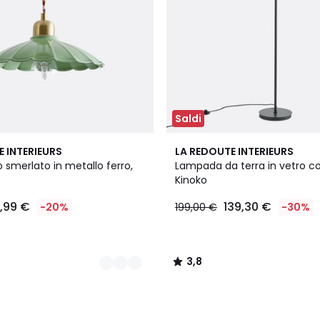
Saldi
3
3,8
E INTERIEURS
LA REDOUTE INTERIEURS
Colori
/ 5
smerlato in metallo ferro,
Lampada da terra in vetro co
Kinoko
1,99 €
139,30 €
-20%
199,00 €
-30%
3,8
/
5