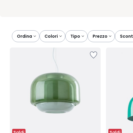
Ordina
colori
tipo
prezzo
scont
Saldi
Saldi