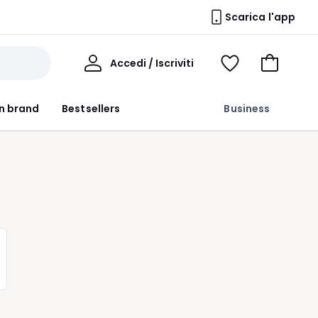
Scarica l'app
Il
Accedi / Iscriviti
Voir
Vai
Mio
ma
al
Profilo
wishlist
carrello
n brand
Bestsellers
Business