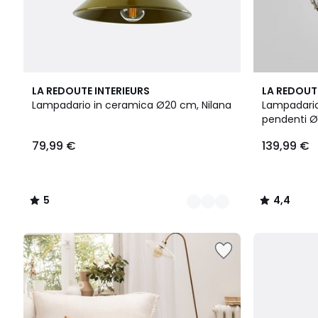
2
5
4,4
LA REDOUTE INTERIEURS
LA REDOUT
Colori
/
/ 5
Lampadario in ceramica Ø20 cm, Nilana
Lampadario
5
pendenti Ø
79,99 €
139,99 €
5
4,4
/
/
5
5