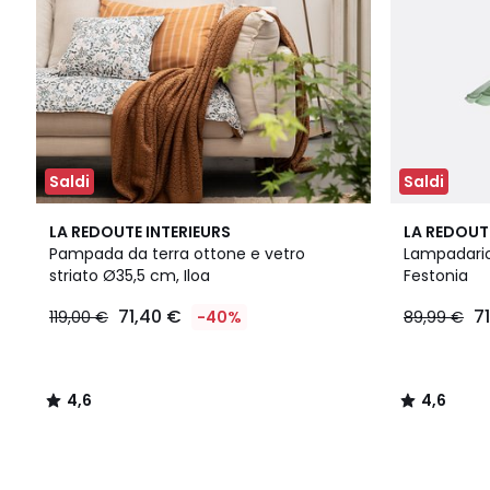
Saldi
Saldi
4,6
2
4,6
LA REDOUTE INTERIEURS
LA REDOUT
/ 5
Colori
/ 5
Pampada da terra ottone e vetro
Lampadario 
striato Ø35,5 cm, Iloa
Festonia
71,40 €
7
119,00 €
-40%
89,99 €
4,6
4,6
/
/
5
5