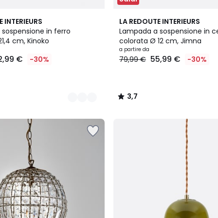
2
3,7
E INTERIEURS
LA REDOUTE INTERIEURS
Colori
/ 5
sospensione in ferro
Lampada a sospensione in 
21,4 cm, Kinoko
colorata Ø 12 cm, Jimna
a partire da
2,99 €
55,99 €
-30%
79,99 €
-30%
3,7
/
5