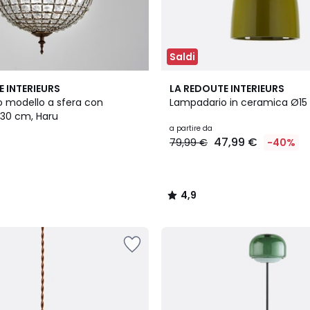
Saldi
5
4,9
E INTERIEURS
LA REDOUTE INTERIEURS
Colori
/ 5
 modello a sfera con
Lampadario in ceramica Ø15 
30 cm, Haru
a partire da
47,99 €
79,99 €
-40%
4,9
/
5