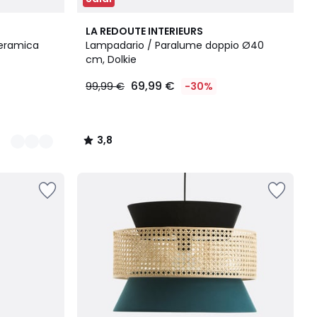
3,8
LA REDOUTE INTERIEURS
/ 5
ceramica
Lampadario / Paralume doppio Ø40
cm, Dolkie
69,99 €
99,99 €
-30%
3,8
/
5