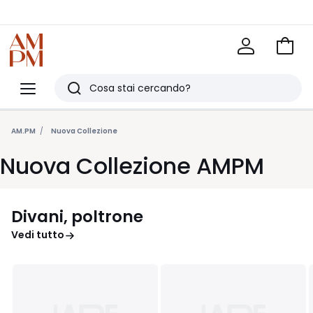
Vai
al
La
carrel
Redoute
Menu
Ricerca
Ultimi
articoli
AM.PM
Nuova Collezione
visti
Nuova Collezione AMPM
Divani, poltrone
Vedi tutto