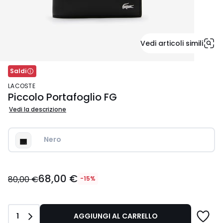
Vedi articoli simili
Saldi
LACOSTE
Piccolo Portafoglio FG
Vedi la descrizione
Nero 
68,00
68,00 €
€
80,00 €
-15%
Invece
di
80,00
Quantità
1
AGGIUNGI AL CARRELLO
€