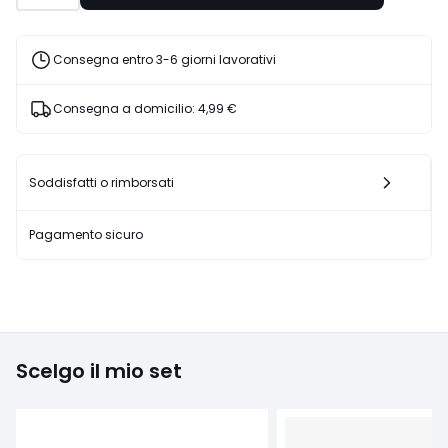
15%
di
sconto
Consegna entro 3-6 giorni lavorativi
applicato.
Consegna a domicilio:
4,99 €
Soddisfatti o rimborsati
Pagamento sicuro
Scelgo il mio set