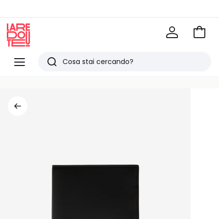
Vai
al
La
carrel
Redoute
Menu
Ricerca
Ultimi
articoli
visti