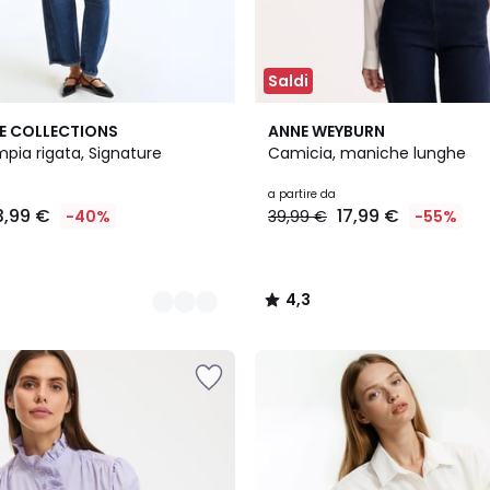
Saldi
2
4,3
E COLLECTIONS
ANNE WEYBURN
Colori
/ 5
pia rigata, Signature
Camicia, maniche lunghe
a partire da
3,99 €
17,99 €
-40%
39,99 €
-55%
4,3
/
5