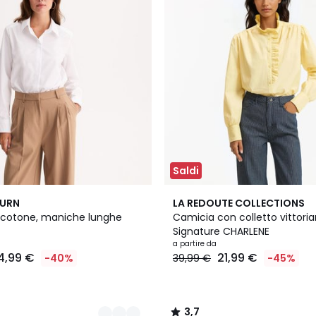
Saldi
2
3,7
BURN
LA REDOUTE COLLECTIONS
Colori
/ 5
 cotone, maniche lunghe
Camicia con colletto vittoria
Signature CHARLENE
a partire da
4,99 €
21,99 €
-40%
39,99 €
-45%
3,7