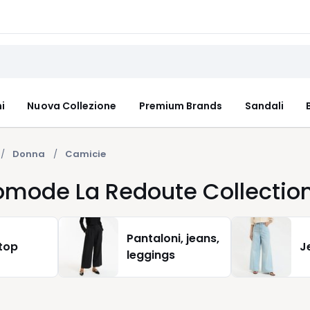
i
Nuova Collezione
Premium Brands
Sandali
Donna
Camicie
mode La Redoute Collection
Pantaloni, jeans,
 top
J
leggings