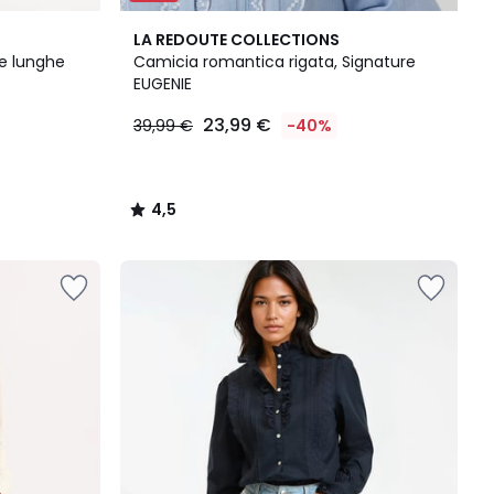
4,5
LA REDOUTE COLLECTIONS
/ 5
he lunghe
Camicia romantica rigata, Signature
EUGENIE
23,99 €
39,99 €
-40%
4,5
/
5