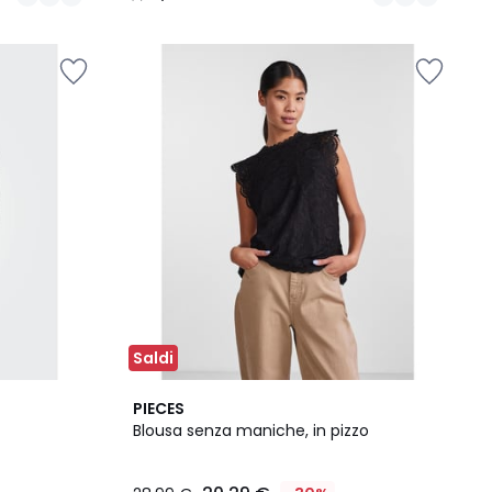
/
5
Saldi
4,5
PIECES
/ 5
Blousa senza maniche, in pizzo