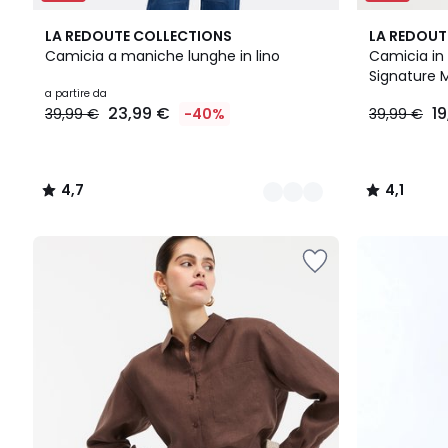
3
4,7
4,1
LA REDOUTE COLLECTIONS
LA REDOUT
Colori
/ 5
/ 5
Camicia a maniche lunghe in lino
Camicia in
Signature 
Prezzo
a partire da
23,99 €
1
39,99 €
-40%
39,99 €
a
partire
da
23,99
4,7
4,1
€
/
/
Invece
5
5
di
39,99
€
40%
di
sconto
applicato.