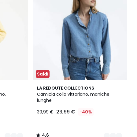
Saldi
3
4,6
LA REDOUTE COLLECTIONS
Colori
/ 5
no,
Camicia collo vittoriano, maniche
lunghe
23,99 €
39,99 €
-40%
4,6