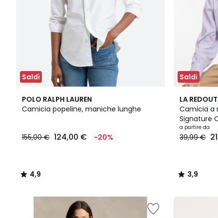
Saldi
Saldi
4,9
2
3,9
POLO RALPH LAUREN
LA REDOUT
/ 5
Colori
/ 5
Camicia popeline, maniche lunghe
Camicia a r
Signature 
a partire da
124,00 €
2
155,00 €
-20%
39,99 €
4,9
3,9
/
/
5
5