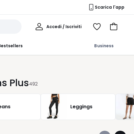
Scarica l'app
Il
Accedi / Iscriviti
Voir
Vai
Mio
ma
al
Profilo
wishlist
carrello
Bestsellers
Business
s Plus
492
eans
Leggings