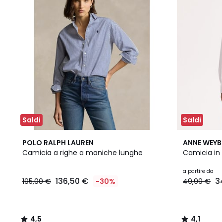
Saldi
Saldi
4,5
2
4,1
POLO RALPH LAUREN
ANNE WEY
/ 5
Colori
/ 5
Camicia a righe a maniche lunghe
Camicia in
a partire da
136,50 €
3
195,00 €
-30%
49,99 €
4,5
4,1