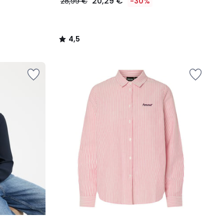
20,29 €
28,99 €
-30%
4,5
/
5