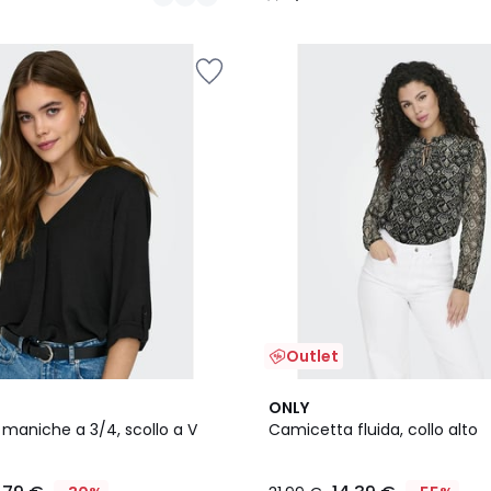
/
5
Outlet
4,1
ONLY
/ 5
maniche a 3/4, scollo a V
Camicetta fluida, collo alto