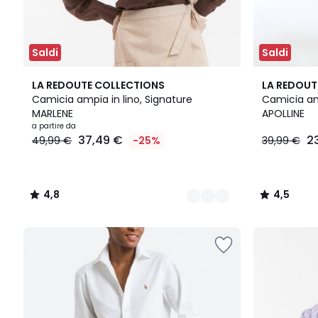
Saldi
Saldi
2
4,8
2
4,5
LA REDOUTE COLLECTIONS
LA REDOUT
Colori
/ 5
Colori
/ 5
Camicia ampia in lino, Signature
Camicia am
MARLENE
APOLLINE
a partire da
37,49 €
2
49,99 €
-25%
39,99 €
4,8
4,5
/
/
5
5