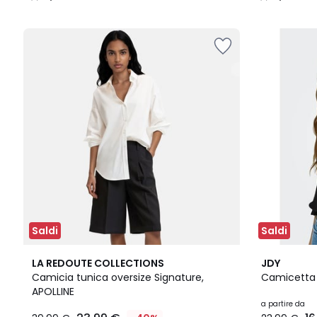
/
/
5
5
Saldi
Saldi
4,3
4
4,3
LA REDOUTE COLLECTIONS
JDY
/ 5
Colori
/ 5
Camicia tunica oversize Signature,
Camicetta 
APOLLINE
a partire da