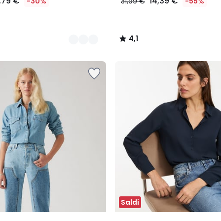
,79 €
14,39 €
-30%
31,99 €
-55%
4,1
/
5
Saldi