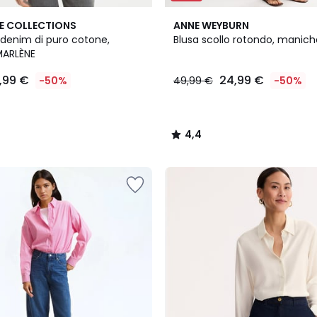
4,4
E COLLECTIONS
ANNE WEYBURN
/ 5
 denim di puro cotone,
Blusa scollo rotondo, manic
MARLÈNE
9,99 €
24,99 €
-50%
49,99 €
-50%
4,4
/
5