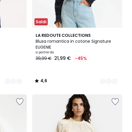
Saldi
2
4,6
LA REDOUTE COLLECTIONS
Colori
/ 5
Blusa romantica in cotone Signature
EUGENIE
a partire da
21,99 €
39,99 €
-45%
4,6
/
5