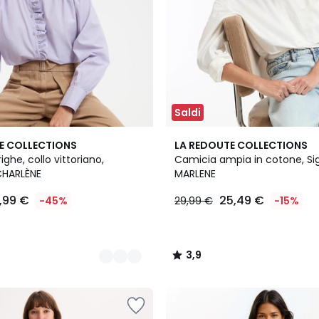
Saldi
3,9
E COLLECTIONS
LA REDOUTE COLLECTIONS
/ 5
ighe, collo vittoriano,
Camicia ampia in cotone, Si
CHARLÈNE
MARLENE
1,99 €
25,49 €
-45%
29,99 €
-15%
3,9
/
5