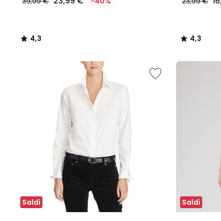
23,99 €
16
39,99 €
-40%
23,99 €
4,3
4,3
/
/
5
5
Saldi
Saldi