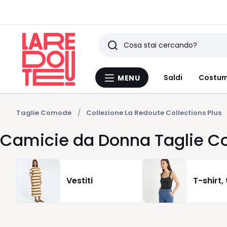
Ricerca
Ultimi
Saldi
Costum
MENU
Menu
articoli
La
Redoute
visti
Taglie Comode
Collezione La Redoute Collections Plus
Camicie da Donna Taglie Co
Vestiti
T-shirt,