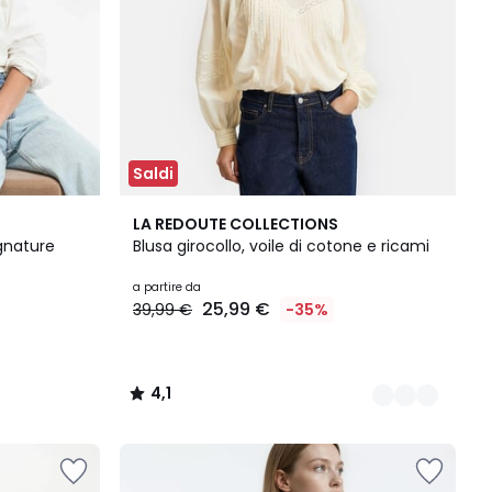
Saldi
2
4,1
LA REDOUTE COLLECTIONS
Colori
/ 5
gnature
Blusa girocollo, voile di cotone e ricami
a partire da
25,99 €
39,99 €
-35%
4,1
/
5