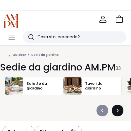
Vai
al
La
carrel
Redoute
Menu
Ricerca
Ultimi
...
articoli
Outdoor
Sedie da giardino
Sedie da giardino AM.PM
visti
33
Salotto da
Tavoli da
giardino
giardino
Précédent
Suivan
-
-
défiler
défiler
à
à