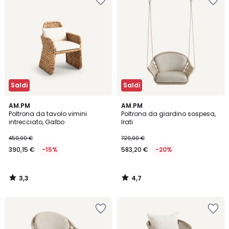
Saldi
Saldi
3,3
4,7
AM.PM
AM.PM
/ 5
/ 5
Poltrona da tavolo vimini
Poltrona da giardino sospesa,
intrecciato, Galbo
Irati
459,00 €
729,00 €
390,15 €
-15%
583,20 €
-20%
3,3
4,7
/
/
5
5