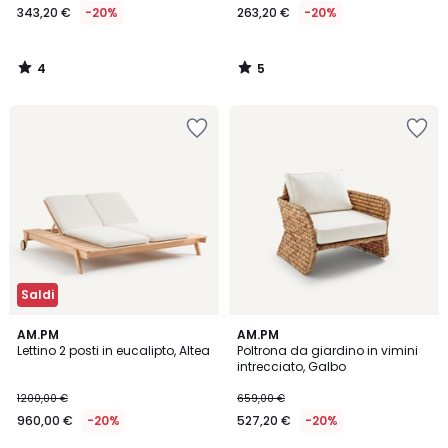
343,20 €
-20%
263,20 €
-20%
4
5
/
/
5
5
Saldi
AM.PM
AM.PM
Lettino 2 posti in eucalipto, Altea
Poltrona da giardino in vimini
intrecciato, Galbo
1200,00 €
659,00 €
960,00 €
-20%
527,20 €
-20%