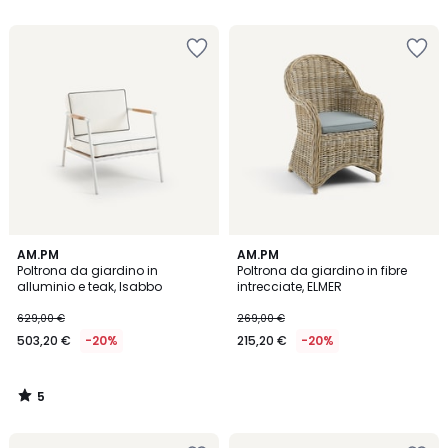
5
5
5
AM.PM
AM.PM
/
Poltrona da giardino in
Poltrona da giardino in fibre
5
alluminio e teak, Isabbo
intrecciate, ELMER
629,00 €
269,00 €
503,20 €
-20%
215,20 €
-20%
5
/
5