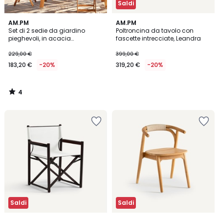
Saldi
4
AM.PM
AM.PM
/
Set di 2 sedie da giardino
Poltroncina da tavolo con
5
pieghevoli, in acacia
fascette intrecciate, Leandra
massiccia, RIPLI
229,00 €
399,00 €
183,20 €
-20%
319,20 €
-20%
4
/
5
Saldi
Saldi