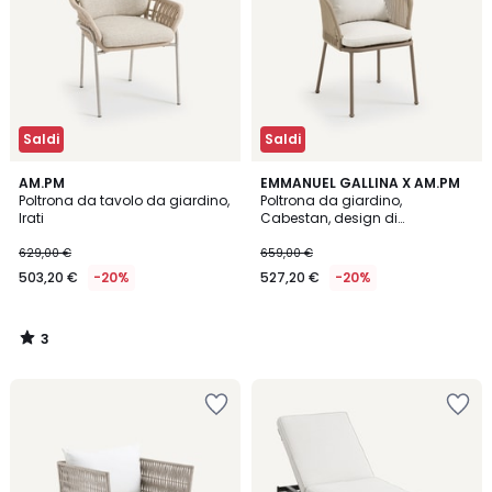
Saldi
Saldi
3
AM.PM
EMMANUEL GALLINA X AM.PM
/
Poltrona da tavolo da giardino,
Poltrona da giardino,
5
Irati
Cabestan, design di
Emmanuel Gallina
629,00 €
659,00 €
503,20 €
-20%
527,20 €
-20%
3
/
5