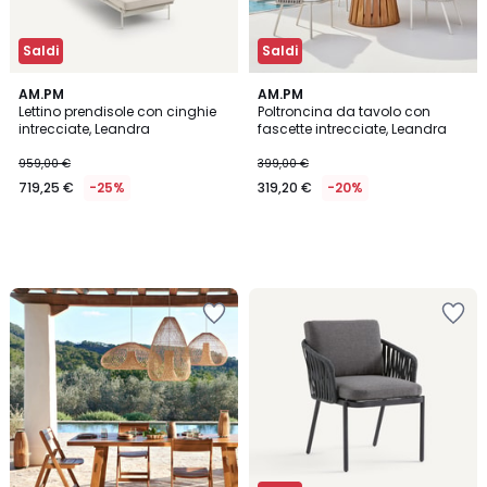
Saldi
Saldi
AM.PM
AM.PM
Lettino prendisole con cinghie
Poltroncina da tavolo con
intrecciate, Leandra
fascette intrecciate, Leandra
959,00 €
399,00 €
719,25 €
-25%
319,20 €
-20%