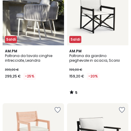
Saldi
Saldi
5
AM.PM
AM.PM
/
Poltrona da tavolo cinghie
Poltrona da giardino
5
intrecciate, Leandra
pieghevole in acacia, Scorsi
399,00 €
199,00 €
299,25 €
-25%
159,20 €
-20%
5
/
5