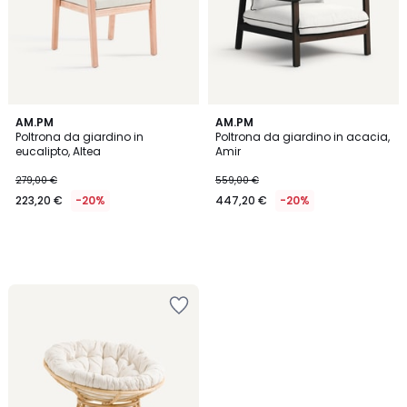
AM.PM
AM.PM
Poltrona da giardino in
Poltrona da giardino in acacia,
eucalipto, Altea
Amir
279,00 €
559,00 €
223,20 €
-20%
447,20 €
-20%