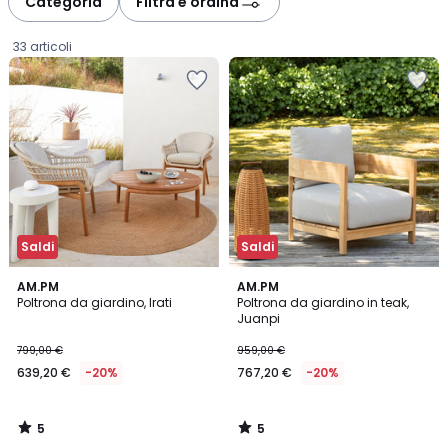
Categoria
Filtra e ordina
gauche
droite
33 articoli
Saldi
Saldi
5
5
AM.PM
AM.PM
/
/
Poltrona da giardino, Irati
Poltrona da giardino in teak,
5
5
Juanpi
639,20
799,00 €
959,00 €
€
639,20 €
-20%
767,20 €
-20%
Invece
di
799,00
5
5
€
/
/