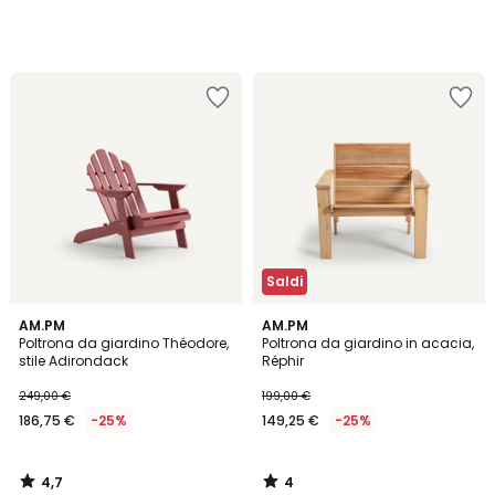
Saldi
4,7
4
AM.PM
AM.PM
/ 5
/
Poltrona da giardino Théodore,
Poltrona da giardino in acacia,
5
stile Adirondack
Réphir
249,00 €
199,00 €
186,75 €
-25%
149,25 €
-25%
4,7
4
/
/