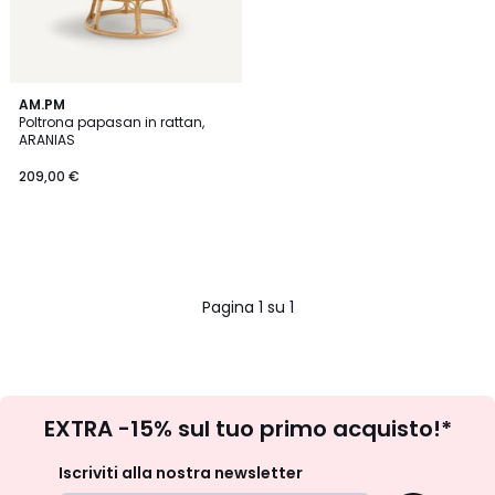
AM.PM
Poltrona papasan in rattan,
ARANIAS
209,00 €
Pagina 1 su 1
Iscrizione
EXTRA -15% sul tuo primo acquisto!*
newsletter
Iscriviti alla nostra newsletter