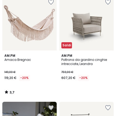
Saldi
3,7
AM.PM
AM.PM
/ 5
Amaca Bregnac
Poltrona da giardino cinghie
intrecciate, Leandra
149,00 €
759,00 €
119,20 €
-20%
607,20 €
-20%
3,7
/
5