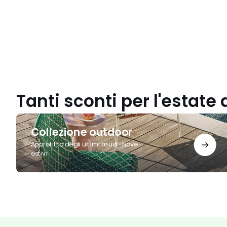
Tanti sconti per l'estate 
Collezione
outdoor
Collezione outdoor
Approfitta degli ultimi must-have
estivi