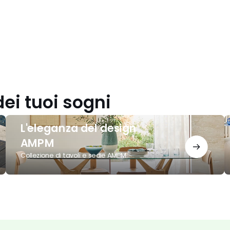
dei tuoi sogni
L'eleganza
C
L'eleganza del design
del
A
design
I
AMPM
AMPM
2
Collezione di tavoli e sedie AMPM