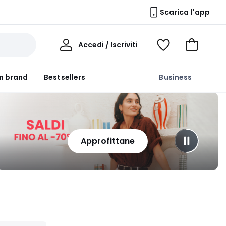
Scarica l'app
Il
Accedi / Iscriviti
Voir
Vai
Mio
ma
al
Profilo
wishlist
carrello
n brand
Bestsellers
Business
Approfittane