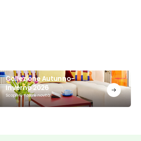
ollezione
Collezione Autunno-
utunno-
nverno
Inverno 2026
026
Scopri le nostre novità