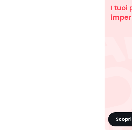
I tuoi 
imperd
Scopri