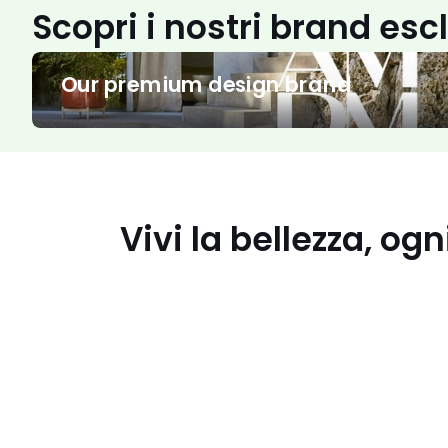
Scopri i nostri brand esc
Our
Our premium design brand
premium
design
brand
I
costumi
must
Vivi la bellezza, ogn
have
per
l'estate
I
tuoi
look
estivi