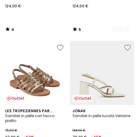
124,00 €
124,00 €
4
5
/
/
5
5
Outlet
Outlet
5
4,3
LES TROPEZIENNES PAR
JONAK
/
/ 5
M.BELARBI
Sandali in pelle con tacco
Sandali in pelle lucida Verlaine
5
piatto
75,99 €
144,00 €