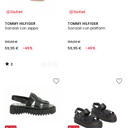
Outlet
Outlet
2
2
TOMMY HILFIGER
TOMMY HILFIGER
/
Sandali con zeppa
Sandali con platform
Colori
5
109,00 €
109,00 €
59,95 €
-45%
59,95 €
-45%
2
/
5