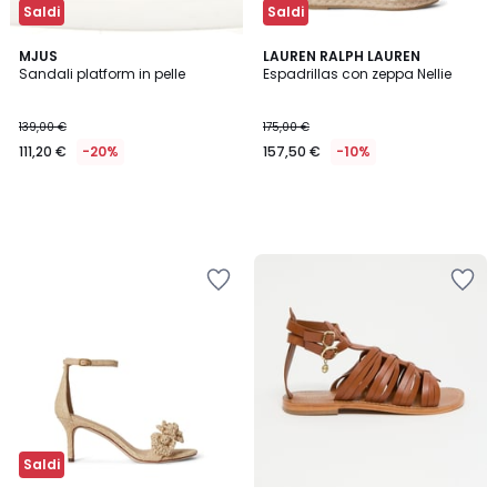
Saldi
Saldi
MJUS
LAUREN RALPH LAUREN
Sandali platform in pelle
Espadrillas con zeppa Nellie
139,00 €
175,00 €
111,20 €
-20%
157,50 €
-10%
Saldi