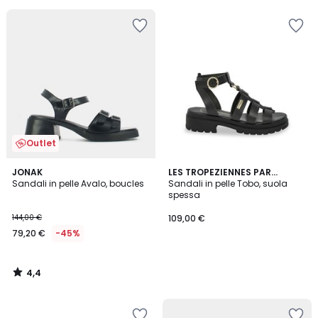
Outlet
4,4
JONAK
LES TROPEZIENNES PAR
/ 5
Sandali in pelle Avalo, boucles
M.BELARBI
Sandali in pelle Tobo, suola
spessa
144,00 €
109,00 €
79,20 €
-45%
4,4
/
5