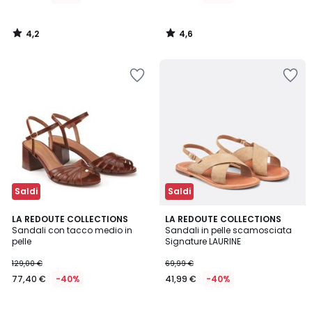
di
109,99
4,2
4,6
€
/
/
5
5
25%
di
sconto
applicato.
Saldi
Saldi
4,6
4,7
LA REDOUTE COLLECTIONS
LA REDOUTE COLLECTIONS
/ 5
/ 5
Sandali con tacco medio in
Sandali in pelle scamosciata
pelle
Signature LAURINE
129,00 €
69,99 €
77,40 €
-40%
41,99 €
-40%