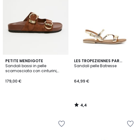
4,4
PETITE MENDIGOTE
LES TROPEZIENNES PAR
/ 5
Sandali bassi in pelle
M.BELARBI
Sandali pelle Batresse
scamosciata con cinturini,
CLINK
179,00 €
64,99 €
4,4
/
5