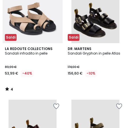
Saldi
Saldi
4
LA REDOUTE COLLECTIONS
DR. MARTENS
/
Sandali infradito in pelle
Sandali Gryphon in pelle Atlas
5
89,99 €
174,00 €
53,99 €
-40%
156,60 €
-10%
4
/
5