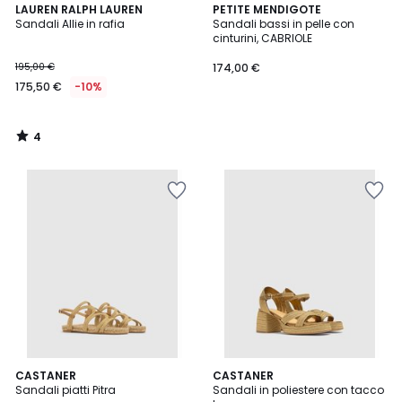
4
LAUREN RALPH LAUREN
PETITE MENDIGOTE
/
Sandali Allie in rafia
Sandali bassi in pelle con
5
cinturini, CABRIOLE
195,00 €
174,00 €
175,50 €
-10%
4
/
5
CASTANER
CASTANER
Sandali piatti Pitra
Sandali in poliestere con tacco