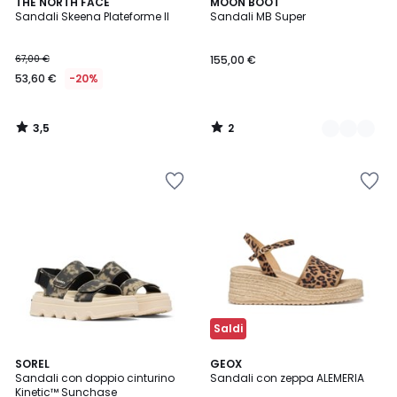
3,5
2
THE NORTH FACE
2
MOON BOOT
/ 5
/
Sandali Skeena Plateforme II
Sandali MB Super
Colori
5
67,00 €
155,00 €
53,60 €
-20%
3,5
2
/
/
5
5
Saldi
4,3
3
SOREL
GEOX
/ 5
Sandali con doppio cinturino
Sandali con zeppa ALEMERIA
Colori
Kinetic™ Sunchase