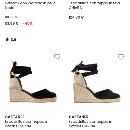
/ 5
Sandali con incrocio in pelle
Espadrillas con zeppa in tela
liscia
CHIARA
89,99 €
124,00 €
53,99 €
-40%
3,6
/
5
4
5
CASTANER
2
CASTANER
/
/
Espadrillas con zeppa in
Espadrillas con zeppa in
Colori
5
5
cotone CARINA
cotone CARINA