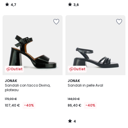
4,7
3,6
/
/
5
5
Outlet
Outlet
4
JONAK
JONAK
/
Sandali con tacco Divina,
Sandali in pelle Aval
5
plateau
179,00 €
144,00 €
107,40 €
-40%
86,40 €
-40%
4
/
5