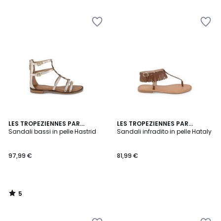
5
LES TROPEZIENNES PAR
LES TROPEZIENNES PAR
/
M.BELARBI
Sandali bassi in pelle Hastrid
M.BELARBI
Sandali infradito in pelle Hataly
5
97,99 €
81,99 €
5
/
5