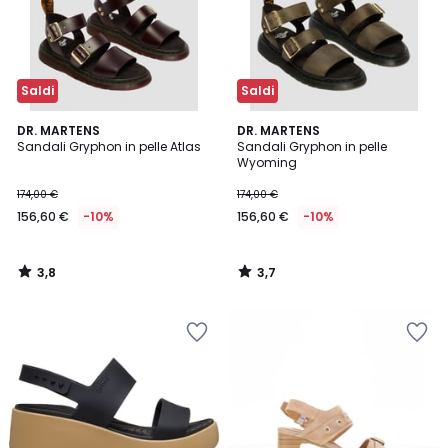
Saldi
Saldi
3,8
3,7
DR. MARTENS
DR. MARTENS
/ 5
/ 5
Sandali Gryphon in pelle Atlas
Sandali Gryphon in pelle
Wyoming
174,00 €
174,00 €
156,60 €
-10%
156,60 €
-10%
3,8
3,7
/
/
5
5