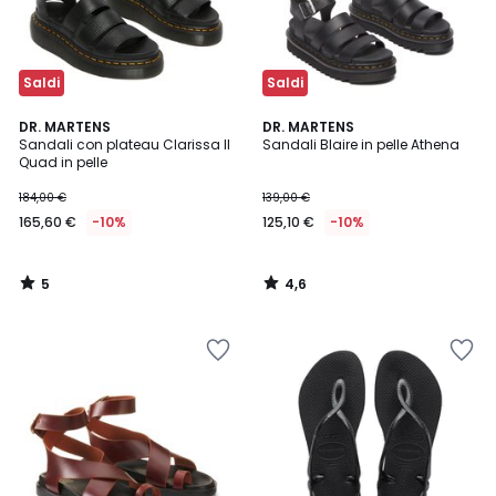
Saldi
Saldi
5
4,6
DR. MARTENS
DR. MARTENS
/
/ 5
Sandali con plateau Clarissa II
Sandali Blaire in pelle Athena
5
Quad in pelle
184,00 €
139,00 €
165,60 €
-10%
125,10 €
-10%
5
4,6
/
/
5
5