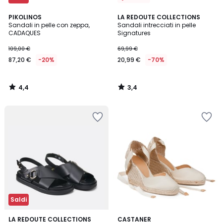
4,4
3,4
PIKOLINOS
LA REDOUTE COLLECTIONS
/ 5
/ 5
Sandali in pelle con zeppa,
Sandali intrecciati in pelle
CADAQUES
Signatures
109,00 €
69,99 €
87,20 €
-20%
20,99 €
-70%
4,4
3,4
/
/
5
5
Saldi
3,6
LA REDOUTE COLLECTIONS
CASTANER