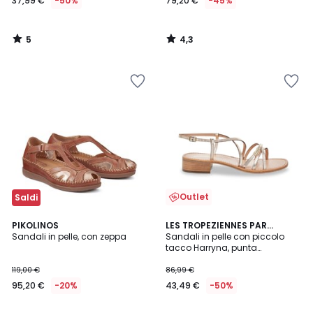
37,99 €
-50%
79,20 €
-45%
5
4,3
/
/
5
5
Outlet
Saldi
4,7
3,6
PIKOLINOS
LES TROPEZIENNES PAR
/ 5
/ 5
Sandali in pelle, con zeppa
M.BELARBI
Sandali in pelle con piccolo
tacco Harryna, punta
quadrata
119,00 €
86,99 €
95,20 €
-20%
43,49 €
-50%