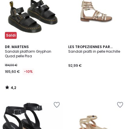
Saldi
4,2
DR. MARTENS
LES TROPEZIENNES PAR
/ 5
Sandali platform Gryphon
M.BELARBI
Sandali piatti in pelle Hachille
Quad pelle Pisa
184,00 €
92,99 €
165,60 €
-10%
4,2
/
5