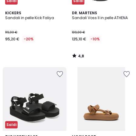
Saldi
Saldi
4,8
KICKERS
DR. MARTENS
/ 5
Sandali in pelle Kick Faliya
Sandali Voss II in pelle ATHENA
119,00 €
139,00 €
95,20 €
-20%
125,10 €
-10%
4,8
/
5
Saldi