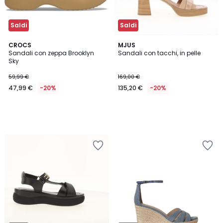
Saldi
Saldi
CROCS
MJUS
Sandali con zeppa Brooklyn
Sandali con tacchi, in pelle
Sky
59,99 €
169,00 €
47,99 €
-20%
135,20 €
-20%