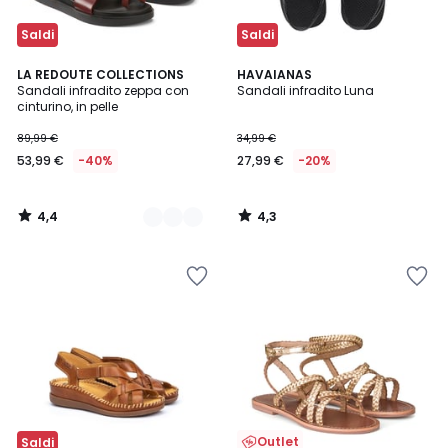
Saldi
Saldi
4,4
4,3
2
LA REDOUTE COLLECTIONS
HAVAIANAS
/ 5
/ 5
Sandali infradito zeppa con
Sandali infradito Luna
Colori
cinturino, in pelle
89,99 €
34,99 €
53,99 €
-40%
27,99 €
-20%
4,4
4,3
/
/
5
5
Outlet
Saldi