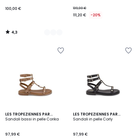
100,00 €
139,00 €
111,20 €
-20%
4,3
/
5
LES TROPEZIENNES PAR
LES TROPEZIENNES PAR
M.BELARBI
Sandali bassi in pelle Corika
M.BELARBI
Sandali in pelle Corly
97,99 €
97,99 €