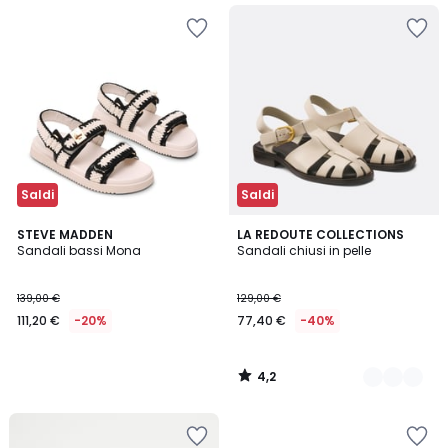
Saldi
Saldi
4,2
STEVE MADDEN
2
LA REDOUTE COLLECTIONS
/ 5
Sandali bassi Mona
Sandali chiusi in pelle
Colori
139,00 €
129,00 €
111,20 €
-20%
77,40 €
-40%
4,2
/
5