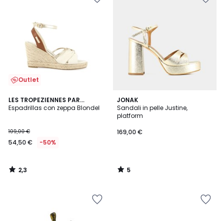
Outlet
2,3
5
LES TROPEZIENNES PAR
JONAK
/ 5
/
M.BELARBI
Espadrillas con zeppa Blondel
Sandali in pelle Justine,
5
platform
109,00 €
169,00 €
54,50 €
-50%
2,3
5
/
/
5
5