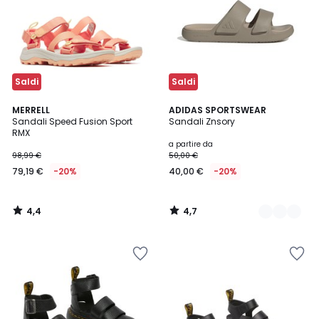
Saldi
Saldi
4,4
4,7
MERRELL
2
ADIDAS SPORTSWEAR
/ 5
/ 5
Sandali Speed Fusion Sport
Sandali Znsory
Colori
RMX
a partire da
98,99 €
50,00 €
79,19 €
-20%
40,00 €
-20%
4,4
4,7
/
/
5
5