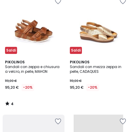
Saldi
Saldi
4
PIKOLINOS
PIKOLINOS
/
Sandali con zeppa e chiusura
Sandali con mezza zeppa in
5
a velcro, in pelle, MAHON
pelle, CADAQUES
119,00 €
119,00 €
95,20 €
-20%
95,20 €
-20%
4
/
5