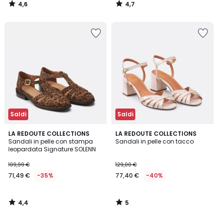
4,6
4,7
/
/
5
5
Saldi
Saldi
4,4
5
LA REDOUTE COLLECTIONS
LA REDOUTE COLLECTIONS
/ 5
/
Sandali in pelle con stampa
Sandali in pelle con tacco
5
leopardata Signature SOLENN
109,99 €
129,00 €
71,49 €
-35%
77,40 €
-40%
4,4
5
/
/
5
5