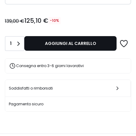
125,10
125,10 €
€
139,00 €
-10%
Invece
di
139,00
Quantità
1
AGGIUNGI AL CARRELLO
€
10%
di
sconto
Consegna entro 3-6 giorni lavorativi
applicato.
Soddisfatti o rimborsati
Pagamento sicuro