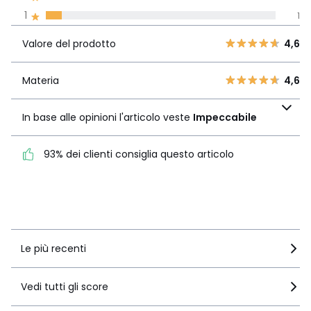
La Redoute si impegna
1
1
Valore del
5
12
4,6
prodotto
4
2
Valore del prodotto
4,6
3
0
Materia
4,6
2
Materia
4,6
0
In base alle opinioni
1
1
l'articolo veste
In base alle opinioni l'articolo veste
Impeccabile
Impeccabile
93% dei clienti consiglia questo articolo
93% dei clienti consiglia
questo articolo
Vedi i dettagli delle recensioni
Le più recenti
Vedi tutti gli score