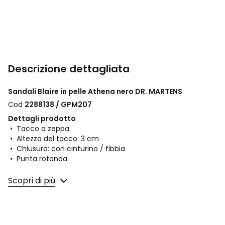
Descrizione dettagliata
Sandali Blaire in pelle Athena nero DR. MARTENS
Cod
2288138 / GPM207
Dettagli prodotto
• Tacco a zeppa
• Altezza del tacco: 3 cm
• Chiusura: con cinturino / fibbia
• Punta rotonda
Composizione e Manutenzione
Scopri di più
• Tomaia: 92% pelle, 8% poliuretano
• Fodera: 100% poliuretano
• Soletta: 100% poliuretano
• Suola: 100% pvc (policloruro di vinile)