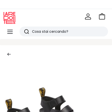
Vai
al
La
carrel
Redoute
Menu
Ricerca
Ultimi
articoli
visti