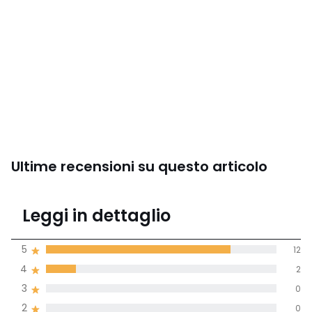
Ultime recensioni su questo articolo
4,6
Leggi in dettaglio
(15 recensioni)
di media tenendo
5
12
conto di tutti i
4
2
paesi
3
0
Recensione 100% verificata,
2
0