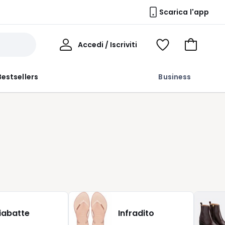
Scarica l'app
Il
Accedi / Iscriviti
Voir
Vai
Mio
ma
al
Profilo
wishlist
carrello
Bestsellers
Business
iabatte
Infradito
.