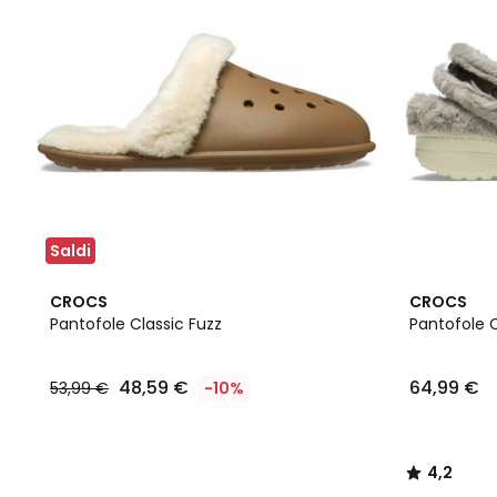
Saldi
2
4,2
CROCS
CROCS
Colori
/ 5
Pantofole Classic Fuzz
Pantofole 
48,59 €
64,99 €
53,99 €
-10%
4,2
/