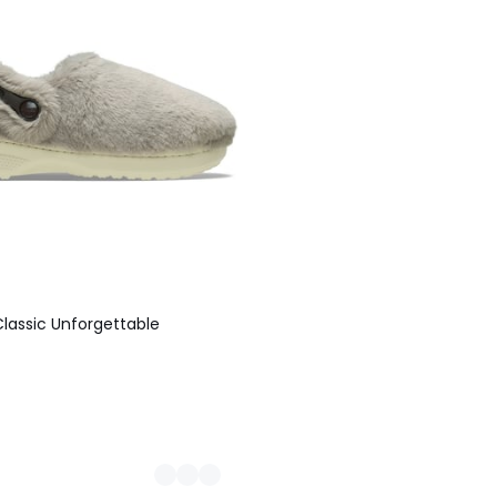
Classic Unforgettable