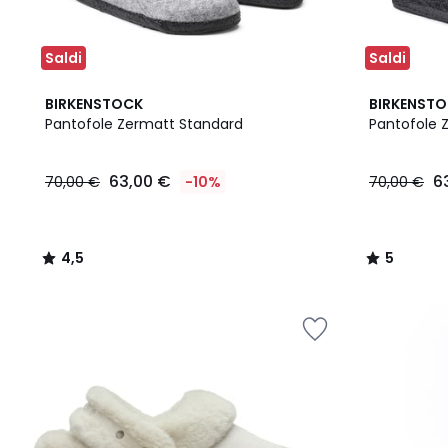
Saldi
Saldi
4,5
5
BIRKENSTOCK
BIRKENST
/ 5
/
Pantofole Zermatt Standard
Pantofole 
5
63,00
63,00 €
6
70,00 €
-10%
70,00 €
€
Invece
di
70,00
4,5
5
€
/
/
10%
5
5
di
sconto
applicato.