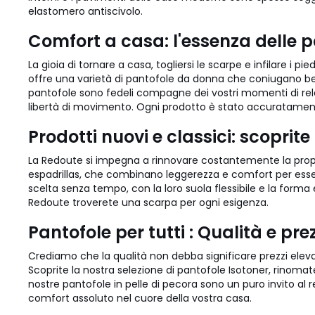
elastomero antiscivolo.
Comfort a casa: l'essenza delle 
La gioia di tornare a casa, togliersi le scarpe e infilare i 
offre una varietà di pantofole da donna che coniugano bene
pantofole sono fedeli compagne dei vostri momenti di relax.
libertà di movimento. Ogni prodotto è stato accuratamente
Prodotti nuovi e classici: scopri
La Redoute si impegna a rinnovare costantemente la propria
espadrillas, che combinano leggerezza e comfort per esser
scelta senza tempo, con la loro suola flessibile e la forma 
Redoute troverete una scarpa per ogni esigenza.
Pantofole per tutti : Qualità e prez
Crediamo che la qualità non debba significare prezzi ele
Scoprite la nostra selezione di pantofole Isotoner, rinoma
nostre pantofole in pelle di pecora sono un puro invito al 
comfort assoluto nel cuore della vostra casa.