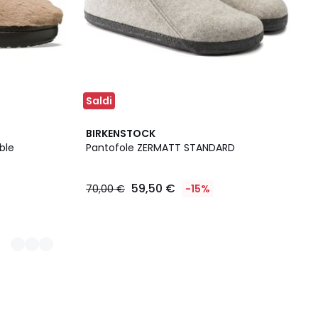
Saldi
BIRKENSTOCK
ble
Pantofole ZERMATT STANDARD
59,50 €
70,00 €
-15%