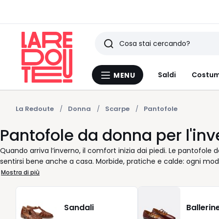
Ricerca
Ultimi
Saldi
Costum
MENU
Menu
articoli
La
Redoute
visti
La Redoute
Donna
Scarpe
Pantofole
Pantofole da donna per l'inv
Quando arriva l’inverno, il comfort inizia dai piedi. Le pantofol
sentirsi bene anche a casa. Morbide, pratiche e calde: ogni mod
risveglio fino alla sera. Con una vasta scelta di ciabatte comode e 
Mostra di più
quella perfetta per te. Ami la sensazione della lana sulle dita? O 
Qualunque sia la tua preferenza, ci sono pantofole invernali capaci
antiscivolo, ogni passo in casa è sicuro su qualsiasi tipo di pavi
Sandali
Ballerin
ma sempre gradito? Scopri le nostre ciabatte calde e funzionali