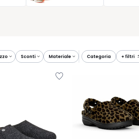
o benessere, spesso, comincia proprio da ciò che indossi nei tuoi
ezzo
sconti
materiale
categoria
+ filtri