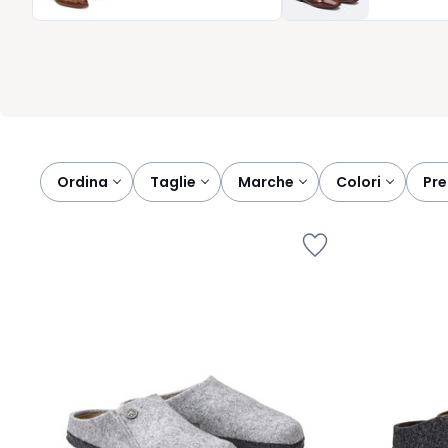
In inverno, regalati ogni giorno un piccolo piacere. Perché il ver
momenti di pausa.
Ordina
taglie
marche
colori
pr