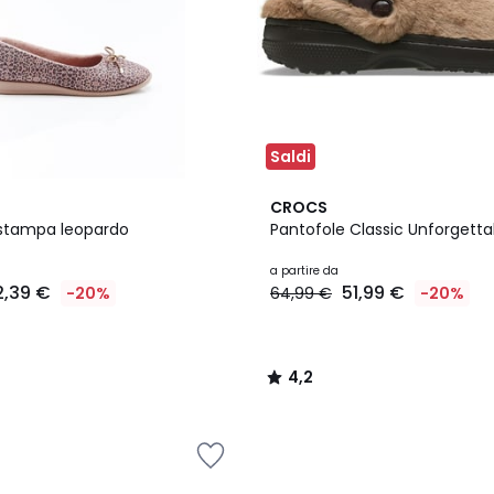
Saldi
2
4,2
CROCS
Colori
/ 5
 stampa leopardo
Pantofole Classic Unforgetta
a partire da
2,39 €
51,99 €
-20%
64,99 €
-20%
4,2
/
5