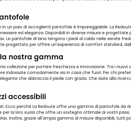
pantofole
piedi in un paio di accoglienti pantofole è impareggiabile. La Redo
ssere ed eleganza. Disponibili in diverse misure e progettate p
 Le pantofole di lana tengono i piedi al caldo nelle serate fredd
 progettato per offrire un'esperienza di comfort standard, dall
te la nostra gamma
 collezione per portare freschezza e innovazione. Tra i nuovi arr
e indossate comodamente sia in casa che fuori. Per chi preferis
elegante che abbraccia il piede con grazia. Che siate alla ricerca 
zi accessibili
vati. Ecco perché La Redoute offre una gamma di pantofole da do
te per la loro suola che offre un sostegno ottimale ai vostri pas
relax. Inoltre, grazie all'ampia gamma di misure disponibili, tutt