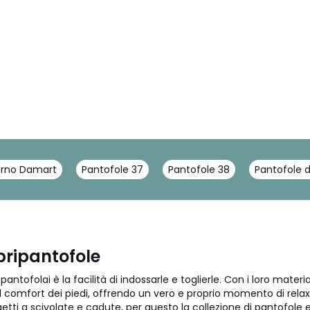
verno Damart
Pantofole 37
Pantofole 38
Pantofole 
ripantofole
pantofolai è la facilità di indossarle e toglierle. Con i loro mater
l comfort dei piedi, offrendo un vero e proprio momento di rela
tti a scivolate e cadute, per questo la collezione di pantofole e