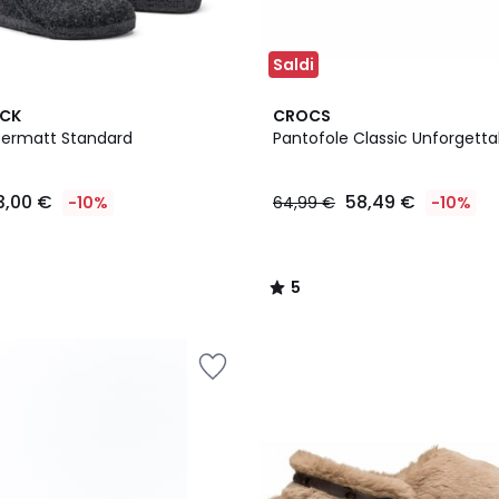
Saldi
5
OCK
CROCS
/
Zermatt Standard
Pantofole Classic Unforgetta
5
3,00 €
58,49 €
-10%
64,99 €
-10%
5
/
5