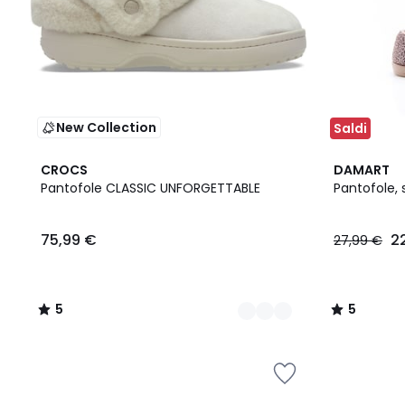
New Collection
Saldi
3
5
5
CROCS
DAMART
Colori
/
/
Pantofole CLASSIC UNFORGETTABLE
Pantofole,
5
5
75,99 €
2
27,99 €
5
5
/
/
5
5