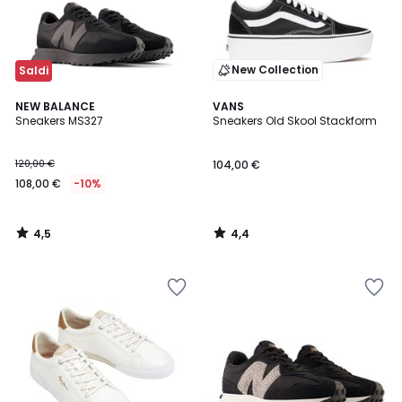
New Collection
Saldi
4,5
4,4
NEW BALANCE
VANS
/ 5
/ 5
Sneakers MS327
Sneakers Old Skool Stackform
120,00 €
104,00 €
108,00 €
-10%
4,5
4,4
/
/
5
5