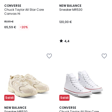
4,4
CONVERSE
NEW BALANCE
/ 5
Chuck Taylor All Star Core
Sneaker MR530
Canvas Hi
81,99 €
120,00 €
65,59 €
-20%
4,4
/
5
Saldi
Saldi
4,4
5
NEW BALANCE
CONVERSE
/ 5
/
Sneaker MR530
Chuck Taylor All Star Core