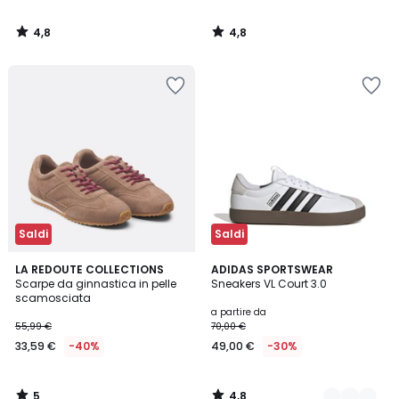
4,8
4,8
/
/
5
5
Saldi
Saldi
5
4,8
LA REDOUTE COLLECTIONS
4
ADIDAS SPORTSWEAR
/
/ 5
Scarpe da ginnastica in pelle
Sneakers VL Court 3.0
Colori
5
scamosciata
a partire da
55,99 €
70,00 €
33,59 €
-40%
49,00 €
-30%
5
4,8