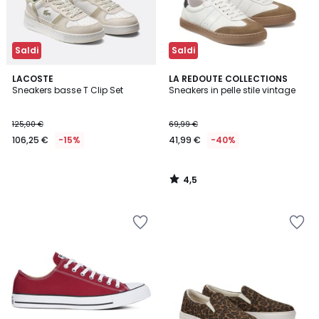
Saldi
Saldi
4,5
LACOSTE
LA REDOUTE COLLECTIONS
/ 5
Sneakers basse T Clip Set
Sneakers in pelle stile vintage
125,00 €
69,99 €
106,25 €
-15%
41,99 €
-40%
4,5
/
5