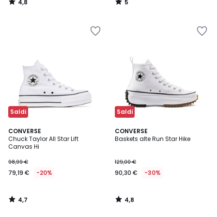
4,8
5
/
/
5
5
Saldi
Saldi
4,7
4,8
CONVERSE
CONVERSE
/ 5
/ 5
Chuck Taylor All Star Lift
Baskets alte Run Star Hike
Canvas Hi
98,99 €
129,00 €
79,19 €
-20%
90,30 €
-30%
4,7
4,8
/
/
5
5