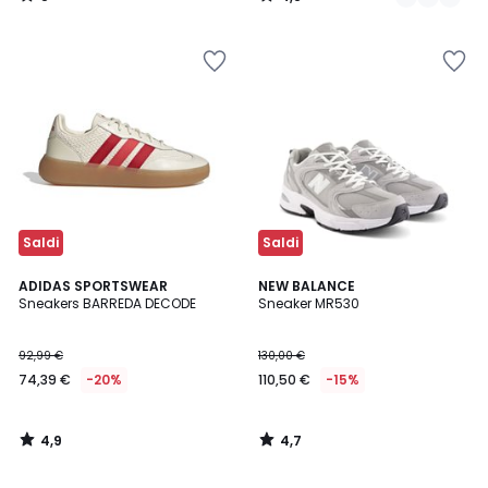
/
/
5
5
Saldi
Saldi
4,9
4,7
ADIDAS SPORTSWEAR
NEW BALANCE
/ 5
/ 5
Sneakers BARREDA DECODE
Sneaker MR530
92,99 €
130,00 €
74,39 €
-20%
110,50 €
-15%
4,9
4,7
/
/
5
5