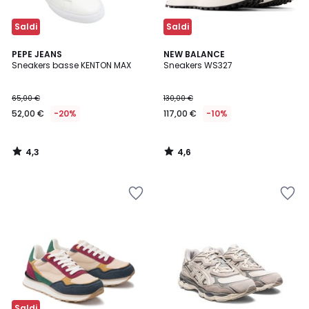
Saldi
Saldi
4,3
4,6
PEPE JEANS
NEW BALANCE
/ 5
/ 5
Sneakers basse KENTON MAX
Sneakers WS327
65,00 €
130,00 €
52,00 €
-20%
117,00 €
-10%
4,3
4,6
/
/
5
5
Saldi