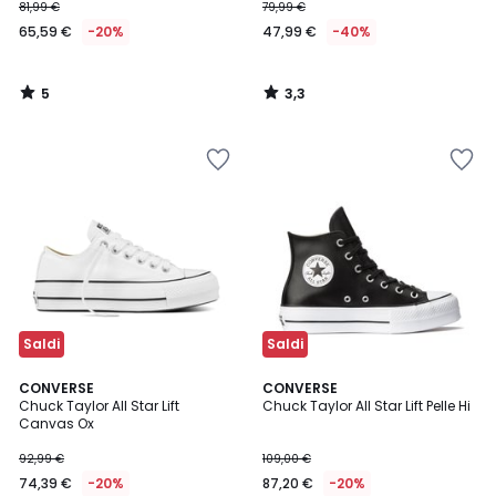
81,99 €
79,99 €
65,59 €
-20%
47,99 €
-40%
5
3,3
/
/
5
5
Saldi
Saldi
4,6
4,7
CONVERSE
CONVERSE
/ 5
/ 5
Chuck Taylor All Star Lift
Chuck Taylor All Star Lift Pelle Hi
Canvas Ox
92,99 €
109,00 €
74,39 €
-20%
87,20 €
-20%