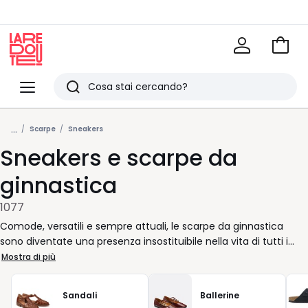
Vai
al
La
carrel
Redoute
Menu
Ricerca
Ultimi
...
articoli
Scarpe
Sneakers
Sneakers e scarpe da
visti
ginnastica
1077
Comode, versatili e sempre attuali, le scarpe da ginnastica
sono diventate una presenza insostituibile nella vita di tutti i
giorni. Che tu stia correndo da un appuntamento all’altro o
Mostra di più
semplicemente cercando un look rilassato per il fine settimana,
c’è sempre una scarpa giusta per accompagnarti. Con modelli
Sandali
Ballerine
pensati per offrire sostegno e libertà di movimento, il piede è