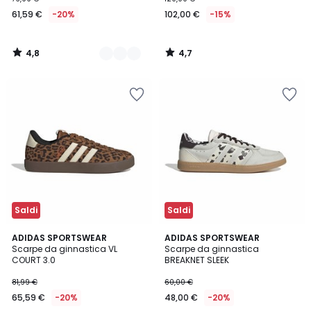
61,59 €
-20%
102,00 €
-15%
4,8
4,7
/
/
5
5
Saldi
Saldi
4,8
4,8
ADIDAS SPORTSWEAR
ADIDAS SPORTSWEAR
/ 5
/ 5
Scarpe da ginnastica VL
Scarpe da ginnastica
COURT 3.0
BREAKNET SLEEK
81,99 €
60,00 €
65,59 €
-20%
48,00 €
-20%