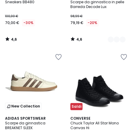
/ 5
/ 5
Sneakers BB480
Scarpe da ginnastica in pelle
Colori
Barreda Decode Lux
100,00 €
98,99 €
70,00 €
-30%
79,19 €
-20%
4,6
4,6
/
/
5
5
New Collection
Saldi
4,8
4,6
ADIDAS SPORTSWEAR
CONVERSE
/ 5
/ 5
Scarpe da ginnastica
Chuck Taylor All Star Mono
BREAKNET SLEEK
Canvas Hi