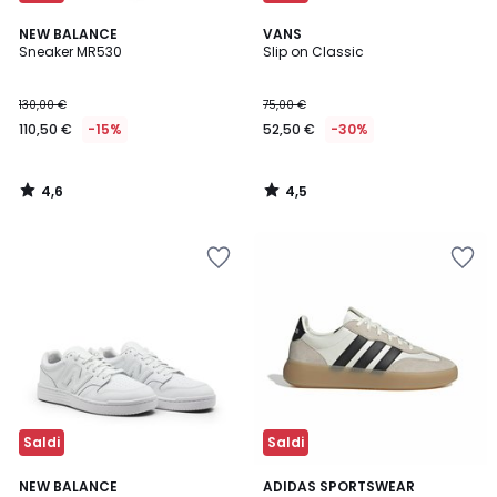
4,6
4,5
NEW BALANCE
VANS
/ 5
/ 5
Sneaker MR530
Slip on Classic
130,00 €
75,00 €
110,50 €
-15%
52,50 €
-30%
4,6
4,5
/
/
5
5
Saldi
Saldi
4,6
4,6
NEW BALANCE
2
ADIDAS SPORTSWEAR