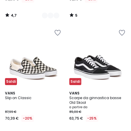
4,7
5
/
/
5
5
Saldi
Saldi
4,5
4,6
VANS
2
VANS
/ 5
/ 5
Slip on Classic
Scarpe da ginnastica basse
Colori
Old Skool
a partire da
87,99 €
85,00 €
70,39 €
-20%
63,75 €
-25%