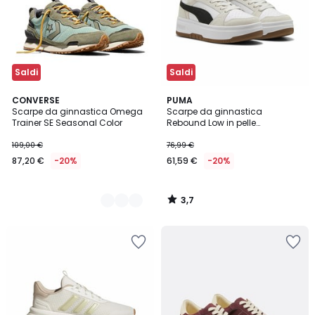
Saldi
Saldi
3,7
2
CONVERSE
PUMA
/ 5
Scarpe da ginnastica Omega
Scarpe da ginnastica
Colori
Trainer SE Seasonal Color
Rebound Low in pelle
scamosciata
109,00 €
76,99 €
87,20 €
-20%
61,59 €
-20%
3,7
/
5