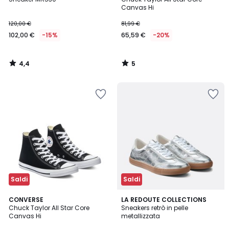
5
Canvas Hi
120,00 €
81,99 €
102,00 €
-15%
65,59 €
-20%
4,4
5
/
/
5
5
Saldi
Saldi
5
3,3
CONVERSE
LA REDOUTE COLLECTIONS
/
/ 5
Chuck Taylor All Star Core
Sneakers retrò in pelle
5
Canvas Hi
metallizzata