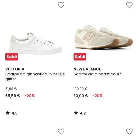
Saldi
Saldi
4,5
4,2
VICTORIA
NEW BALANCE
/ 5
/ 5
Scarpe da ginnastica in pelle e
Scarpe da ginnastica 471
glitter
81,99 €
100,00 €
65,59 €
-20%
80,00 €
-20%
4,5
4,2
/
/
5
5