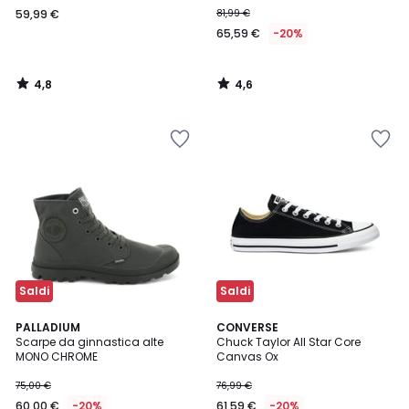
59,99 €
81,99 €
65,59 €
-20%
4,8
4,6
/
/
5
5
Saldi
Saldi
4,7
5
4
PALLADIUM
CONVERSE
/ 5
/
Scarpe da ginnastica alte
Chuck Taylor All Star Core
Colori
5
MONO CHROME
Canvas Ox
75,00 €
76,99 €
60,00 €
-20%
61,59 €
-20%