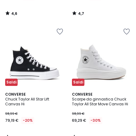
4,6
4,7
/
/
5
5
Saldi
Saldi
4,8
5
CONVERSE
CONVERSE
/ 5
/
Chuck Taylor All Star Lift
Scarpe da ginnastica Chuck
5
Canvas Hi
Taylor All Star Move Canvas Hi
98,99 €
98,99 €
79,19 €
-20%
69,29 €
-30%