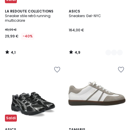
4,1
4,9
LA REDOUTE COLLECTIONS
2
ASICS
/ 5
/ 5
Sneaker stile retrò running
Sneakers Gel-NYC
Colori
multicolore
49,99 €
164,00 €
29,99 €
-40%
4,1
4,9
/
/
5
5
Saldi
4,8
4,9
ASICS
TAMARIS