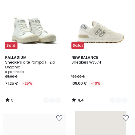
Saldi
Saldi
5
4,4
2
PALLADIUM
2
NEW BALANCE
/
/ 5
Sneakers alte Pampa Hi Zip
Sneakers WL574
Colori
Colori
5
Organic
a partire da
95,00 €
120,00 €
71,25 €
-25%
108,00 €
-10%
5
4,4
/
/
5
5