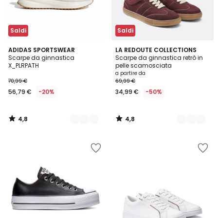
Saldi
Saldi
4,8
4,8
2
ADIDAS SPORTSWEAR
2
LA REDOUTE COLLECTIONS
/ 5
/ 5
Scarpe da ginnastica
Scarpe da ginnastica retrò in
Colori
Colori
X_PLRPATH
pelle scamosciata
a partire da
70,99 €
69,99 €
56,79 €
-20%
34,99 €
-50%
4,8
4,8
/
/
5
5