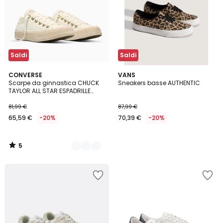
Saldi
Saldi
5
2
CONVERSE
VANS
/
Scarpe da ginnastica CHUCK
Sneakers basse AUTHENTIC
Colori
5
TAYLOR ALL STAR ESPADRILLE
CANVAS
81,99 €
87,99 €
65,59 €
-20%
70,39 €
-20%
5
/
5