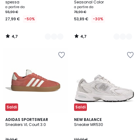
spessa
Seasonal Color
Prezzo
a partire da
a partire da
55,99 €
76,99 €
a
27,99 €
-50%
53,89 €
-30%
partire
da
27,99
4,7
4,7
€
/
/
5
5
Invece
di
55,99
€
50%
di
sconto
applicato.
Saldi
Saldi
4,8
4,7
5
ADIDAS SPORTSWEAR
NEW BALANCE
/ 5
/ 5
Sneakers VL Court 3.0
Sneaker MR530
Colori
76,99 €
120,00 €