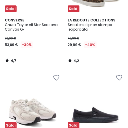
Saldi
Saldi
4,7
4,2
CONVERSE
LA REDOUTE COLLECTIONS
/ 5
/ 5
Chuck Taylor All Star Seasonal
Sneakers slip-on stampa
Canvas Ox
leopardata
76,99 €
49,99 €
53,89 €
-30%
29,99 €
-40%
4,7
4,2
/
/
5
5
Saldi
Saldi