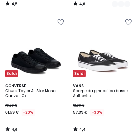
4,5
4,6
/
/
5
5
Saldi
Saldi
4,6
4,4
CONVERSE
VANS
/ 5
/ 5
Chuck Taylor All Star Mono
Scarpe da ginnastica basse
Canvas Ox
Authentic
76,99 €
81,99 €
61,59 €
-20%
57,39 €
-30%
4,6
4,4
/
/
5
5