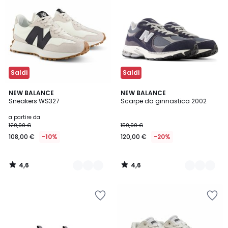
Saldi
Saldi
4,6
4,6
3
NEW BALANCE
3
NEW BALANCE
/ 5
/ 5
Sneakers WS327
Scarpe da ginnastica 2002
Colori
Colori
a partire da
120,00 €
150,00 €
108,00 €
-10%
120,00 €
-20%
4,6
4,6
/
/
5
5