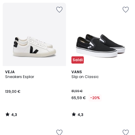
Saldi
4,3
4,3
VEJA
VANS
/ 5
/ 5
Sneakers Esplar
Slip on Classic
139,00 €
81,99 €
65,59 €
-20%
4,3
4,3
/
/
5
5