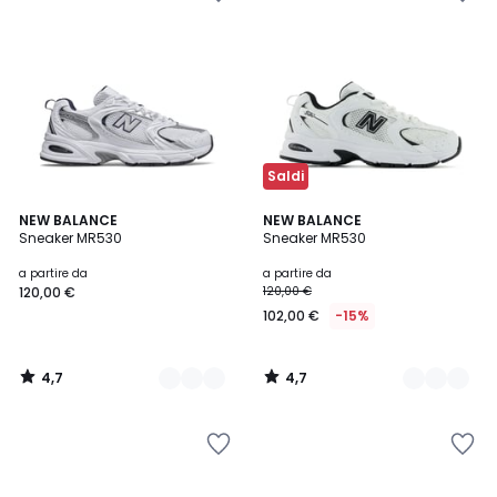
Saldi
4,7
4,7
2
NEW BALANCE
2
NEW BALANCE
/ 5
/ 5
Sneaker MR530
Sneaker MR530
Colori
Colori
a partire da
a partire da
120,00 €
120,00 €
102,00 €
-15%
4,7
4,7
/
/
5
5