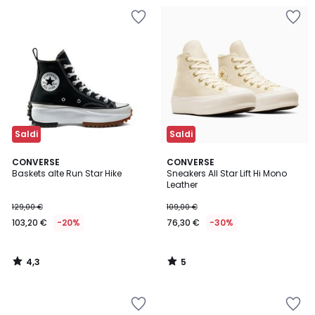
Saldi
Saldi
4,3
5
CONVERSE
CONVERSE
/ 5
/
Baskets alte Run Star Hike
Sneakers All Star Lift Hi Mono
5
Leather
129,00 €
109,00 €
103,20 €
-20%
76,30 €
-30%
4,3
5
/
/
5
5