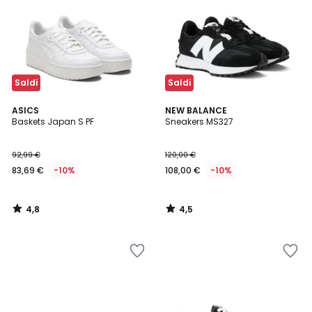
Saldi
Saldi
4,8
4,5
ASICS
NEW BALANCE
/ 5
/ 5
Baskets Japan S PF
Sneakers MS327
92,99 €
120,00 €
83,69 €
-10%
108,00 €
-10%
4,8
4,5
/
/
5
5