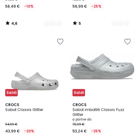
58,49 €
-10%
56,99 €
-25%
4,6
5
/
/
5
5
Saldi
Saldi
4
CROCS
2
CROCS
/
Sabot Classis Glitter
Sabot imbottiti Classic Fuzz
Colori
5
Glitter
a partire da
54,99 €
70,99 €
43,99 €
-20%
53,24 €
-25%