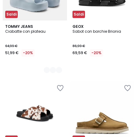
Saldi
Saldi
2
TOMMY JEANS
GEOX
Ciabatte con plateau
Sabot con borchie Brionia
Colori
64,99 €
86,99 €
51,99 €
-20%
69,59 €
-20%