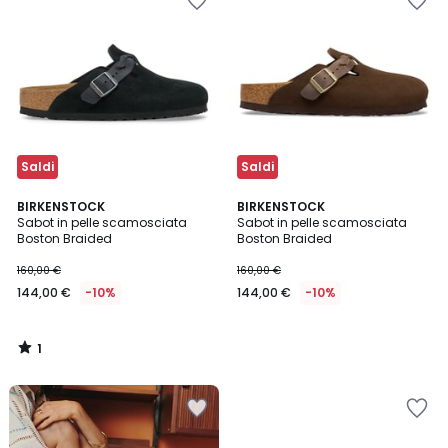
Saldi
Saldi
1
BIRKENSTOCK
BIRKENSTOCK
/
Sabot in pelle scamosciata
Sabot in pelle scamosciata
5
Boston Braided
Boston Braided
160,00 €
160,00 €
144,00 €
-10%
144,00 €
-10%
1
/
5