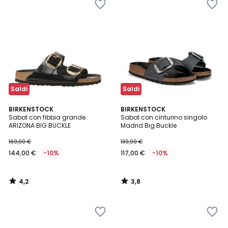
Saldi
Saldi
4,2
3,8
BIRKENSTOCK
BIRKENSTOCK
/ 5
/ 5
Sabot con fibbia grande
Sabot con cinturino singolo
ARIZONA BIG BUCKLE
Madrid Big Buckle
160,00 €
130,00 €
144,00 €
-10%
117,00 €
-10%
4,2
3,8
/
/
5
5