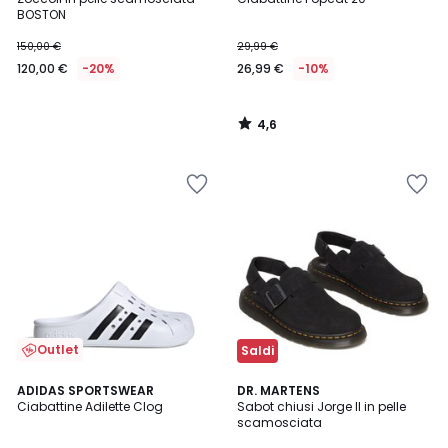
BOSTON
150,00 €
29,99 €
120,00 €
-20%
26,99 €
-10%
4,6
/
5
Outlet
Saldi
4,7
4,7
ADIDAS SPORTSWEAR
DR. MARTENS
/ 5
/ 5
Ciabattine Adilette Clog
Sabot chiusi Jorge II in pelle
scamosciata