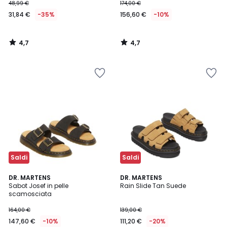
48,99 €
174,00 €
31,84 €
-35%
156,60 €
-10%
4,7
4,7
/
/
5
5
Saldi
Saldi
5
DR. MARTENS
DR. MARTENS
/
Sabot Josef in pelle
Rain Slide Tan Suede
5
scamosciata
164,00 €
139,00 €
147,60 €
-10%
111,20 €
-20%