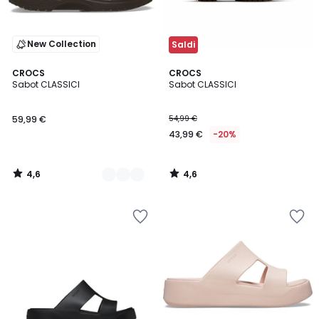
New Collection
Saldi
4,6
4,6
2
CROCS
CROCS
/ 5
/ 5
Sabot CLASSICI
Sabot CLASSICI
Colori
59,99 €
54,99 €
43,99 €
-20%
4,6
4,6
/
/
5
5