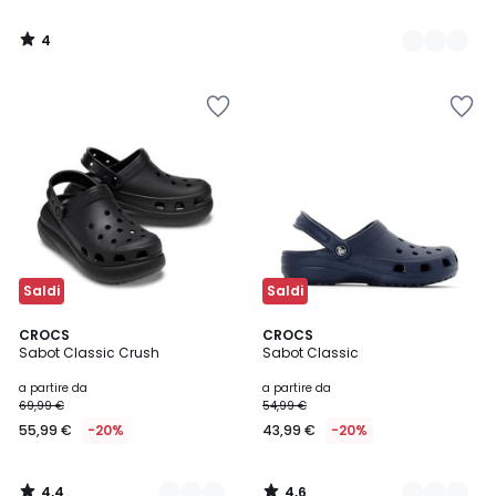
4
/
5
Saldi
Saldi
4,4
4,6
2
CROCS
10
CROCS
/ 5
/ 5
Sabot Classic Crush
Sabot Classic
Colori
Colori
a partire da
a partire da
69,99 €
54,99 €
55,99 €
-20%
43,99 €
-20%
4,4
4,6