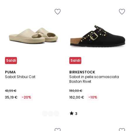
5
5
10%
di
sconto
applicato.
Saldi
Saldi
3
2
PUMA
BIRKENSTOCK
/
Sabot Shibui Cat
Sabot in pelle scamosciata
Colori
5
Boston Rivet
43,99 €
180,00 €
35,19 €
-20%
162,00 €
-10%
3
/
5