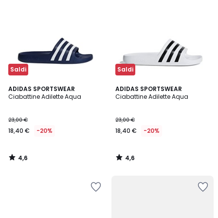
Saldi
Saldi
4,6
4,6
ADIDAS SPORTSWEAR
ADIDAS SPORTSWEAR
/ 5
/ 5
Ciabattine Adilette Aqua
Ciabattine Adilette Aqua
23,00 €
23,00 €
18,40 €
-20%
18,40 €
-20%
4,6
4,6
/
/
5
5