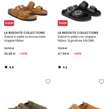
Saldi
Saldi
4,8
4,3
LA REDOUTE COLLECTIONS
LA REDOUTE COLLECTIONS
/ 5
/ 5
Sabot in pelle scamosciata
Sabot in pelle con doppia
doppie fibbie
fibbia, Signature SALOME
59,99 €
79,99 €
35,99 €
-40%
47,99 €
-40%
4,8
4,3
/
/
5
5