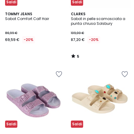
Saldi
Saldi
5
TOMMY JEANS
CLARKS
/
Sabot Comfort Calf Hair
Sabot in pelle scamosciata a
5
punta chiusa Solsbury
86,99 €
109,00 €
69,59 €
-20%
87,20 €
-20%
5
/
5
Saldi
Saldi