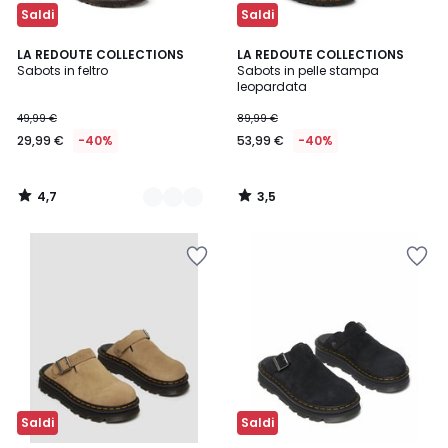
Saldi
Saldi
4,7
3,5
2
LA REDOUTE COLLECTIONS
LA REDOUTE COLLECTIONS
/ 5
/ 5
Sabots in feltro
Sabots in pelle stampa
Colori
leopardata
49,99 €
89,99 €
29,99 €
-40%
53,99 €
-40%
4,7
3,5
/
/
5
5
Saldi
Saldi