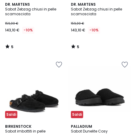
5
5
DR. MARTENS
DR. MARTENS
/
/
Sabot Zebzag chiusi in pelle
Sabot Zebzag chiusi in pelle
5
5
scamosciata
scamosciata
159,00 €
159,00 €
143,10 €
-10%
143,10 €
-10%
5
5
/
/
5
5
Saldi
Saldi
4,8
BIRKENSTOCK
PALLADIUM
/ 5
Sabot imbottiti in pelle
Sabot Dunelite Cosy