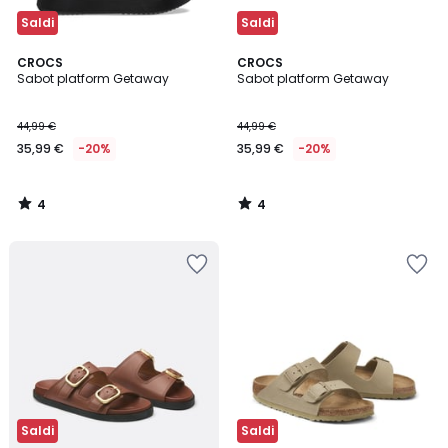
Saldi
Saldi
4
4
CROCS
CROCS
/
/
Sabot platform Getaway
Sabot platform Getaway
5
5
44,99 €
44,99 €
35,99 €
-20%
35,99 €
-20%
4
4
/
/
5
5
Saldi
Saldi