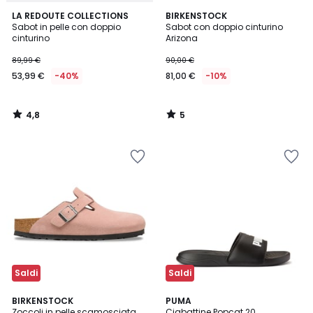
4,8
5
LA REDOUTE COLLECTIONS
BIRKENSTOCK
/ 5
/
Sabot in pelle con doppio
Sabot con doppio cinturino
5
cinturino
Arizona
89,99 €
90,00 €
53,99 €
-40%
81,00 €
-10%
4,8
5
/
/
5
5
Saldi
Saldi
4,6
BIRKENSTOCK
PUMA
/ 5
Zoccoli in pelle scamosciata
Ciabattine Popcat 20