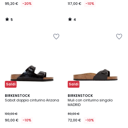
95,20 €
-20%
117,00 €
-10%
5
4
/
/
5
5
Saldi
Saldi
4,8
4,6
BIRKENSTOCK
BIRKENSTOCK
/ 5
/ 5
Sabot doppio cinturino Arizona
Muli con cinturino singolo
MADRID
100,00 €
80,00 €
90,00 €
-10%
72,00 €
-10%