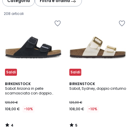
Categoria
Filtra e ordina
gauche
droite
208 articoli
Saldi
Saldi
4
5
BIRKENSTOCK
BIRKENSTOCK
/
/
Sabot Arizona in pelle
Sabot, Sydney, doppio cinturino
5
5
scamosciata con doppio
108,00
cinturino
120,00 €
120,00 €
€
108,00 €
-10%
108,00 €
-10%
Invece
di
120,00
4
5
€
/
/