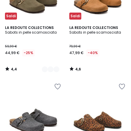
Saldi
Saldi
4,4
4,6
2
LA REDOUTE COLLECTIONS
LA REDOUTE COLLECTIONS
/ 5
/ 5
Sabots in pelle scamosciata
Sabots in pelle scamosciata
Colori
59,99 €
79,99 €
44,99 €
-25%
47,99 €
-40%
4,4
4,6
/
/
5
5