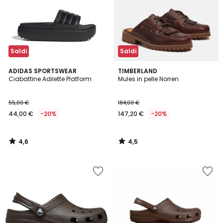
Saldi
Saldi
4,6
4,5
ADIDAS SPORTSWEAR
TIMBERLAND
/ 5
/ 5
Ciabattine Adilette Platform
Mules in pelle Norren
55,00 €
184,00 €
44,00 €
-20%
147,20 €
-20%
4,6
4,5
/
/
5
5