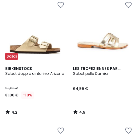
Saldi
4,2
4,5
BIRKENSTOCK
LES TROPEZIENNES PAR
/ 5
/ 5
Sabot doppio cinturino, Arizona
M.BELARBI
Sabot pelle Damia
90,00 €
64,99 €
81,00 €
-10%
4,2
4,5
/
/
5
5