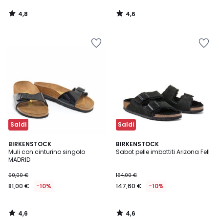
4,8
4,6
/
/
5
5
Saldi
Saldi
4,6
4,6
BIRKENSTOCK
BIRKENSTOCK
/ 5
/ 5
Muli con cinturino singolo
Sabot pelle imbottiti Arizona Fell
MADRID
90,00 €
164,00 €
81,00 €
-10%
147,60 €
-10%
4,6
4,6
/
/