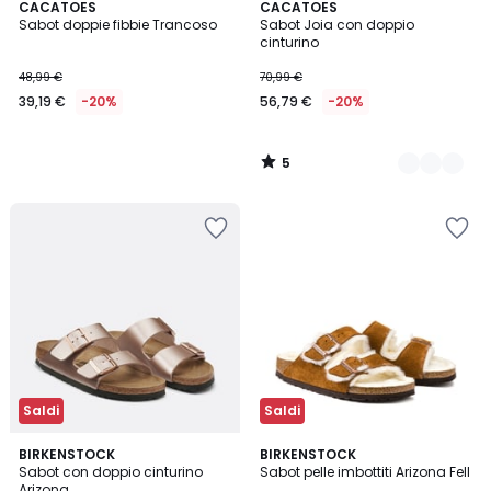
5
CACATOES
2
CACATOES
/
Sabot doppie fibbie Trancoso
Sabot Joia con doppio
Colori
5
cinturino
48,99 €
70,99 €
39,19 €
-20%
56,79 €
-20%
5
/
5
Saldi
Saldi
4,9
BIRKENSTOCK
BIRKENSTOCK
/ 5
Sabot con doppio cinturino
Sabot pelle imbottiti Arizona Fell
Arizona