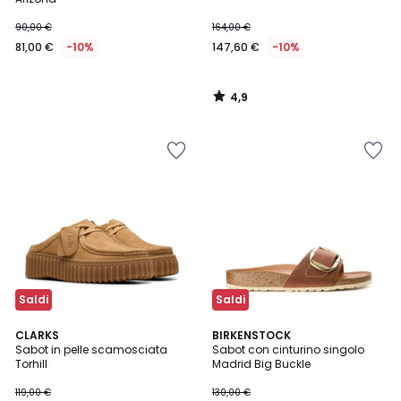
90,00 €
164,00 €
81,00 €
-10%
147,60 €
-10%
4,9
/
5
Saldi
Saldi
5
4
CLARKS
BIRKENSTOCK
/
/
Sabot in pelle scamosciata
Sabot con cinturino singolo
5
5
Torhill
Madrid Big Buckle
119,00 €
130,00 €