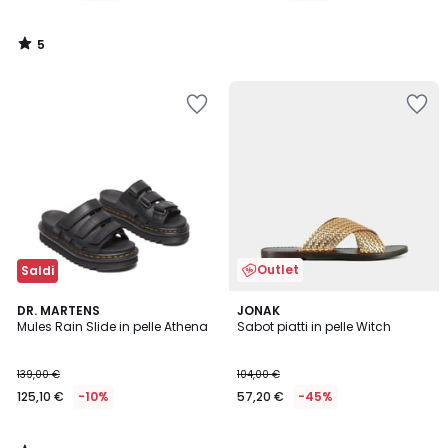
5
/
5
Outlet
Saldi
5
DR. MARTENS
JONAK
/
Mules Rain Slide in pelle Athena
Sabot piatti in pelle Witch
5
139,00 €
104,00 €
125,10 €
-10%
57,20 €
-45%