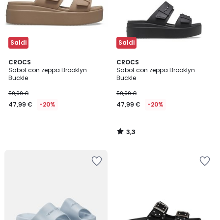
Saldi
Saldi
3,3
CROCS
CROCS
/ 5
Sabot con zeppa Brooklyn
Sabot con zeppa Brooklyn
Buckle
Buckle
59,99 €
59,99 €
47,99 €
-20%
47,99 €
-20%
3,3
/
5