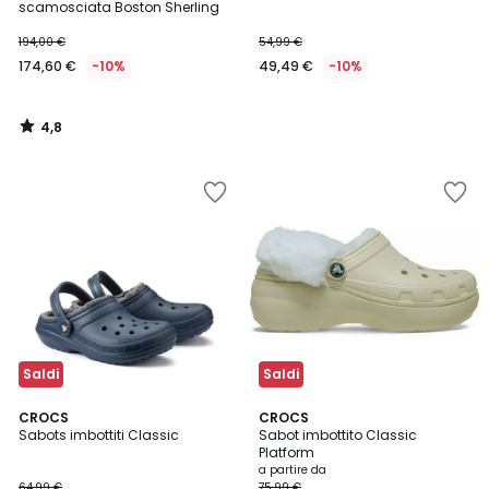
scamosciata Boston Sherling
194,00 €
54,99 €
174,60 €
-10%
49,49 €
-10%
4,8
/
5
Saldi
Saldi
4,6
5
3
CROCS
3
CROCS
/ 5
/
Sabots imbottiti Classic
Sabot imbottito Classic
Colori
Colori
5
Platform
a partire da
64,99 €
75,99 €