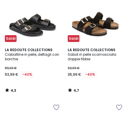
Saldi
Saldi
4,3
4,7
LA REDOUTE COLLECTIONS
LA REDOUTE COLLECTIONS
/ 5
/ 5
Ciabattine in pelle, dettagli con
Sabot in pelle scamosciata
borchie
doppie fibbie
89,99 €
59,99 €
53,99 €
-40%
35,99 €
-40%
4,3
4,7
/
/
5
5