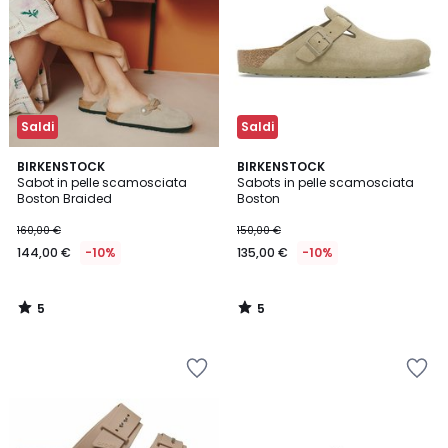
Saldi
Saldi
5
5
BIRKENSTOCK
BIRKENSTOCK
/
/
Sabot in pelle scamosciata
Sabots in pelle scamosciata
5
5
Boston Braided
Boston
160,00 €
150,00 €
144,00 €
-10%
135,00 €
-10%
5
5
/
/
5
5