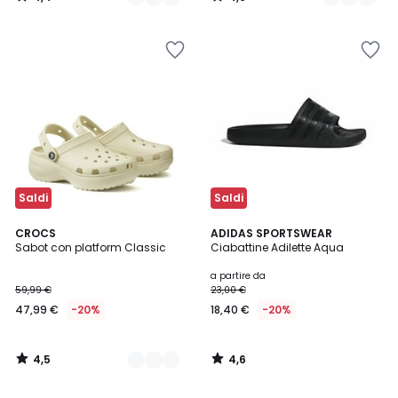
/
/
5
5
Saldi
Saldi
4,5
4,6
2
CROCS
ADIDAS SPORTSWEAR
/ 5
/ 5
Sabot con platform Classic
Ciabattine Adilette Aqua
Colori
a partire da
59,99 €
23,00 €
47,99 €
-20%
18,40 €
-20%
4,5
4,6
/
/
5
5