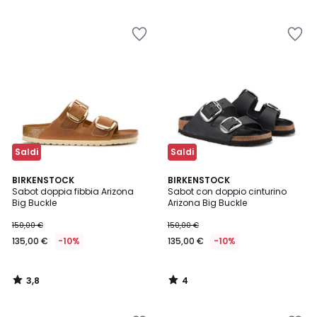
5
5
Saldi
Saldi
3,8
4
BIRKENSTOCK
BIRKENSTOCK
/ 5
/
Sabot doppia fibbia Arizona
Sabot con doppio cinturino
5
Big Buckle
Arizona Big Buckle
150,00 €
150,00 €
135,00 €
-10%
135,00 €
-10%
3,8
4
/
/
5
5