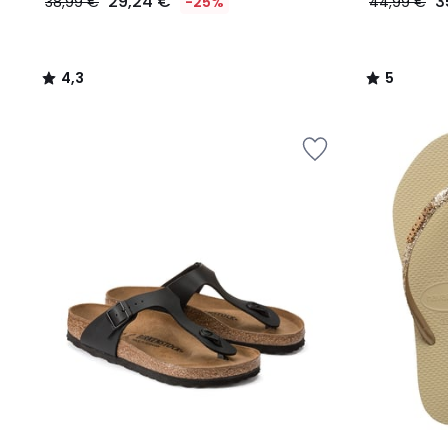
29,24 €
3
38,99 €
-25%
44,99 €
4,3
5
/
/
5
5