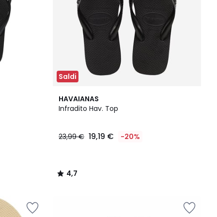
Saldi
4,7
HAVAIANAS
/ 5
Infradito Hav. Top
19,19 €
23,99 €
-20%
4,7
/
5