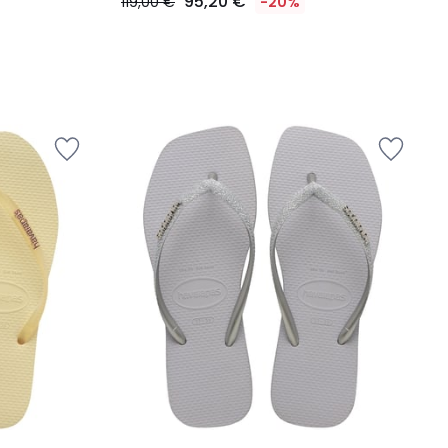
95,20 €
119,00 €
-20%