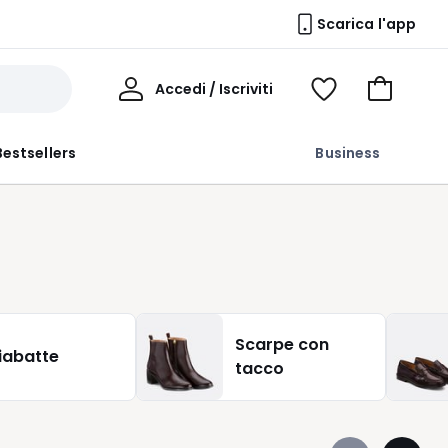
Scarica l'app
Il
Accedi / Iscriviti
Voir
Vai
Mio
ma
al
Profilo
wishlist
carrello
Bestsellers
Business
Scarpe con
iabatte
tacco