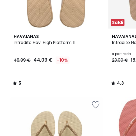
Saldi
5
2
4,3
HAVAIANAS
HAVAIANA
/
Colori
/ 5
Infradito Hav. High Platform II
Infradito Ha
5
a partire da
44,09 €
18
48,99 €
-10%
23,00 €
5
4,3
/
/
5
5