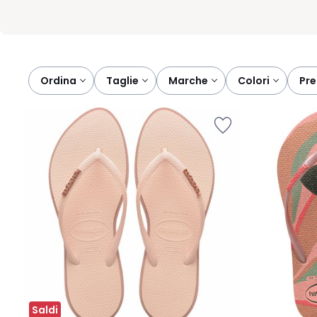
Ordina
taglie
marche
colori
pr
Saldi