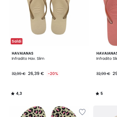
Saldi
4,3
5
HAVAIANAS
HAVAIANA
/ 5
/
Infradito Hav. Slim
Infradito S
5
26,39 €
2
32,99 €
-20%
32,99 €
4,3
5
/
/
5
5