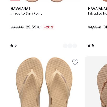
2
5
5
HAVAIANAS
HAVAIANA
Colori
/
/
Infradito Slim Point
Infradito H
5
5
29,59
29,59 €
3
36,99 €
-20%
34,99 €
€
Invece
di
36,99
5
5
€
/
/
20%
5
5
di
sconto
applicato.