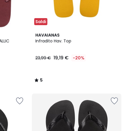
Saldi
5
HAVAIANAS
/
ALLIC
Infradito Hav. Top
5
19,19 €
23,99 €
-20%
5
/
5