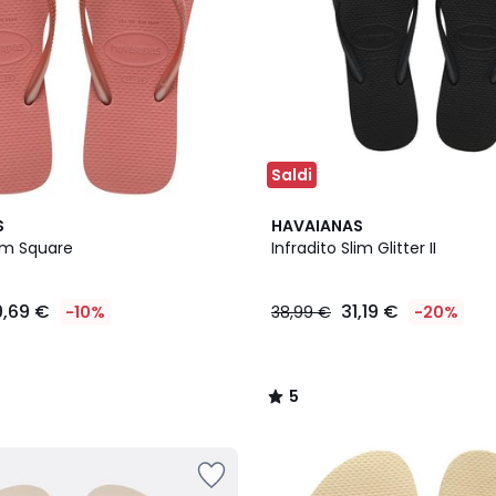
Saldi
5
S
HAVAIANAS
/
lim Square
Infradito Slim Glitter II
5
9,69 €
31,19 €
-10%
38,99 €
-20%
5
/
5