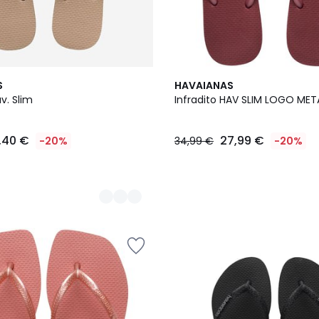
S
HAVAIANAS
v. Slim
Infradito HAV SLIM LOGO MET
,40 €
27,99 €
-20%
34,99 €
-20%