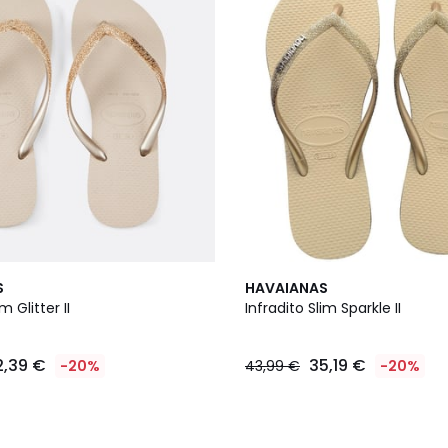
S
HAVAIANAS
m Glitter II
Infradito Slim Sparkle II
2,39 €
35,19 €
-20%
43,99 €
-20%