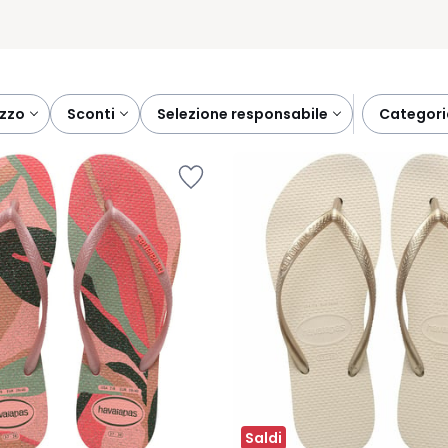
ezzo
sconti
selezione responsabile
categor
Saldi