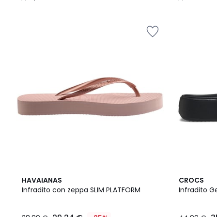
/
/
5
5
4,3
5
HAVAIANAS
CROCS
/ 5
/
Infradito con zeppa SLIM PLATFORM
Infradito 
5