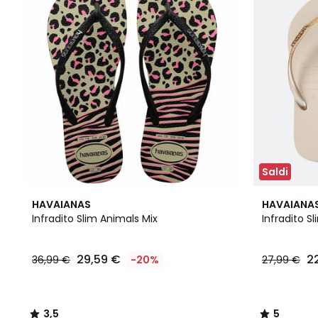
Saldi
3,5
5
HAVAIANAS
HAVAIANA
/ 5
/
Infradito Slim Animals Mix
Infradito Sli
5
29,59 €
2
36,99 €
-20%
27,99 €
3,5
5