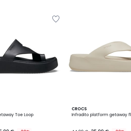
3,4
CROCS
/ 5
Getaway Toe Loop
Infradito platform getaway fl