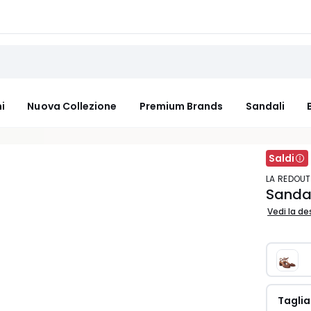
i
Nuova Collezione
Premium Brands
Sandali
Saldi
LA REDOU
Sandal
Vedi la de
Taglia