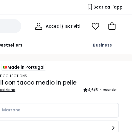
Scarica l'app
Il
Accedi / Iscriviti
Voir
Vai
Mio
ma
al
Profilo
wishlist
carrello
Bestsellers
Business
Made in Portugal
TE COLLECTIONS
i con tacco medio in pelle
scrizione
4,6
/5
14 recensioni
Marrone