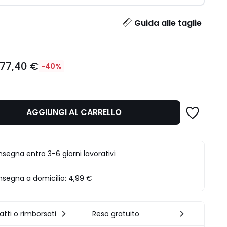
ità
Guida alle taglie
77,40 €
-40%
AGGIUNGI AL CARRELLO
.
segna entro 3-6 giorni lavorativi
segna a domicilio:
4,99 €
atti o rimborsati
Reso gratuito