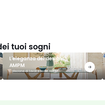
dei tuoi sogni
L'eleganza
C
L'eleganza del design
del
A
design
I
AMPM
AMPM
2
Collezione di tavoli e sedie AMPM