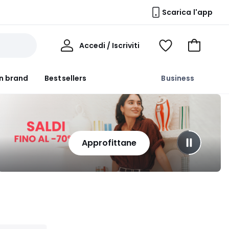
Scarica l'app
Il
Accedi / Iscriviti
Voir
Vai
Mio
ma
al
Profilo
wishlist
carrello
n brand
Bestsellers
Business
Approfittane