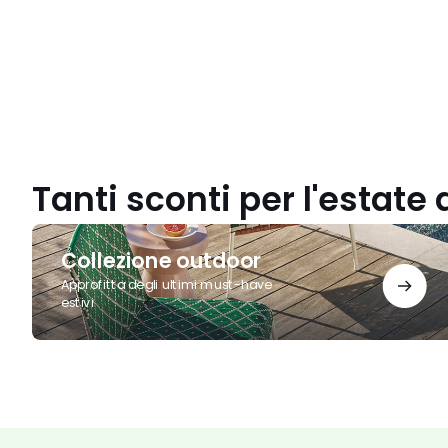
Tanti sconti per l'estate 
Collezione
outdoor
Collezione outdoor
Approfitta degli ultimi must-have
estivi