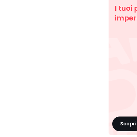
I tuoi 
imperd
Scopri