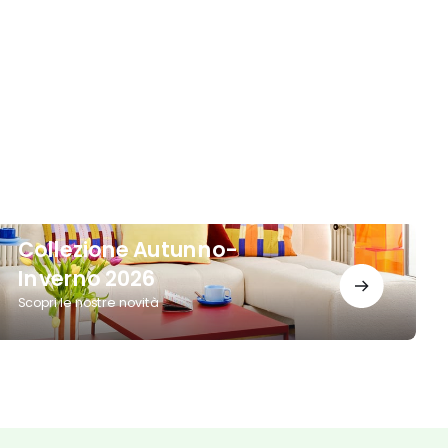
ollezione
Collezione Autunno-
utunno-
nverno
Inverno 2026
026
Scopri le nostre novità