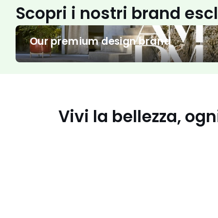
Scopri i nostri brand esc
Our
Our premium design brand
premium
design
brand
I
costumi
must
Vivi la bellezza, ogn
have
per
l'estate
I
tuoi
look
estivi