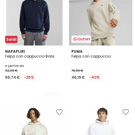
Outlet
Saldi
2
NAPAPIJRI
PUMA
Felpa con cappuccio Balis
Felpa con cappuccio
Colori
a partire da
92,99 €
76,99 €
69,74 €
-25%
46,19 €
-40%