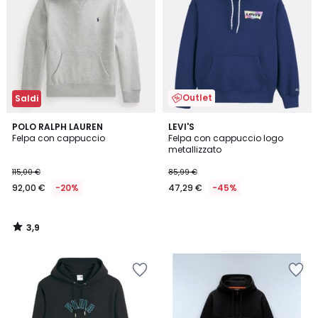
Outlet
Saldi
3,9
POLO RALPH LAUREN
LEVI'S
/ 5
Felpa con cappuccio
Felpa con cappuccio logo
metallizzato
115,00 €
85,99 €
92,00 €
-20%
47,29 €
-45%
3,9
/
5