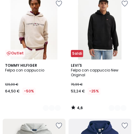
Outlet
Saldi
4,6
2
TOMMY HILFIGER
2
LEVI'S
/ 5
Felpa con cappuccio
Felpa con cappuccio New
Colori
Colori
Original
129,00 €
70,99 €
64,50 €
-50%
53,24 €
-25%
4,6
/
5