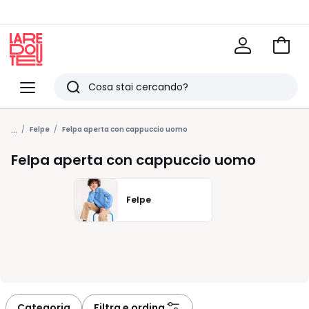
Vai
al
La
carrel
Redoute
Menu
Ricerca
Ultimi
...
articoli
Felpe
Felpa aperta con cappuccio uomo
visti
Felpa aperta con cappuccio uomo
Felpe
Categoria
Filtra e ordina