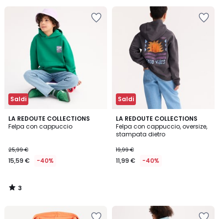
45%
di
sconto
applicato.
Saldi
Saldi
3
LA REDOUTE COLLECTIONS
LA REDOUTE COLLECTIONS
/
Felpa con cappuccio
Felpa con cappuccio, oversize,
5
stampata dietro
25,99 €
19,99 €
15,59 €
-40%
11,99 €
-40%
3
/
5