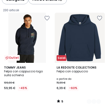
230 articoli
Outlet
Saldi
5
TOMMY JEANS
5
LA REDOUTE COLLECTIONS
/
Felpa con cappuccio logo
Felpa con cappuccio
Colori
5
sulla schiena
59,95
a partire da
109,00 €
15,99 €
€
59,95 €
-45%
6,39 €
-60%
Invece
di
109,00
5
€
/
5