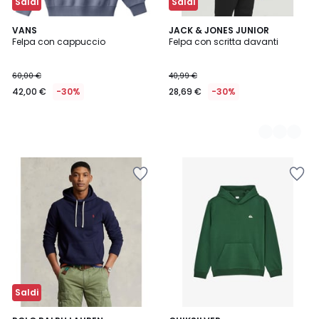
Saldi
Saldi
VANS
2
JACK & JONES JUNIOR
Felpa con cappuccio
Felpa con scritta davanti
Colori
60,00 €
40,99 €
42,00 €
-30%
28,69 €
-30%
Saldi