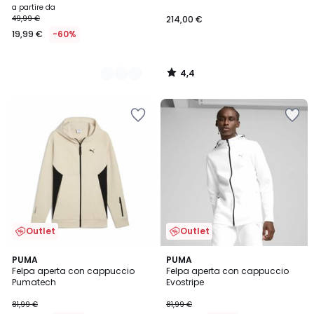
a partire da
49,99 €
214,00 €
19,99 €
-60%
4,4
/
5
Outlet
Outlet
5
PUMA
2
PUMA
/
Felpa aperta con cappuccio
Felpa aperta con cappuccio
Colori
5
Pumatech
Evostripe
81,99 €
81,99 €