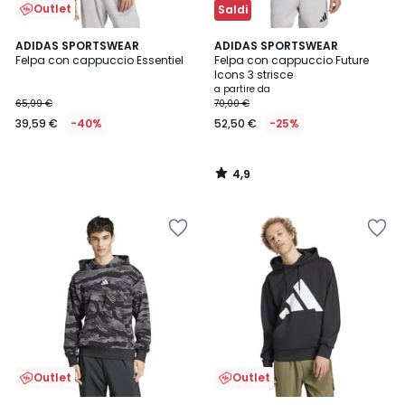
Outlet
Saldi
4,9
ADIDAS SPORTSWEAR
ADIDAS SPORTSWEAR
/ 5
Felpa con cappuccio Essentiel
Felpa con cappuccio Future
Icons 3 strisce
a partire da
65,99 €
70,00 €
39,59 €
-40%
52,50 €
-25%
4,9
/
5
Outlet
Outlet