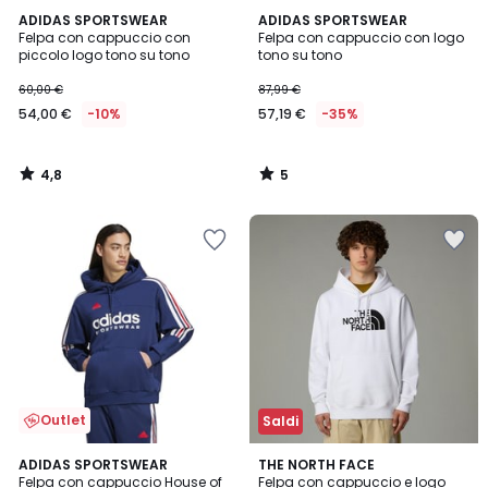
4,8
5
ADIDAS SPORTSWEAR
ADIDAS SPORTSWEAR
/ 5
/
Felpa con cappuccio con
Felpa con cappuccio con logo
5
piccolo logo tono su tono
tono su tono
60,00 €
87,99 €
54,00 €
-10%
57,19 €
-35%
4,8
5
/
/
5
5
Outlet
Saldi
4,9
5
ADIDAS SPORTSWEAR
3
THE NORTH FACE
/ 5
/
Felpa con cappuccio House of
Felpa con cappuccio e logo