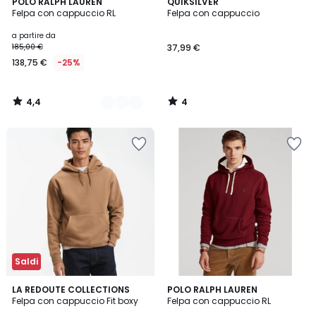
4,4
4
5
POLO RALPH LAUREN
QUIKSILVER
/ 5
/
Felpa con cappuccio RL
Felpa con cappuccio
Colori
5
a partire da
185,00 €
37,99 €
138,75 €
-25%
4,4
4
/
/
5
5
Saldi
4,4
3
LA REDOUTE COLLECTIONS
POLO RALPH LAUREN
/ 5
Felpa con cappuccio Fit boxy
Felpa con cappuccio RL
Colori