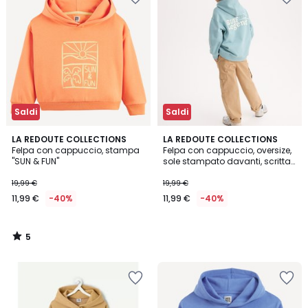
Saldi
Saldi
5
LA REDOUTE COLLECTIONS
LA REDOUTE COLLECTIONS
/
Felpa con cappuccio, stampa
Felpa con cappuccio, oversize,
5
"SUN & FUN"
sole stampato davanti, scritta
stampata dietro
19,99 €
19,99 €
11,99 €
-40%
11,99 €
-40%
5
/
5