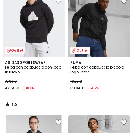
Outlet
Outlet
4,9
ADIDAS SPORTSWEAR
PUMA
/ 5
Felpa con cappuccio con logo
Felpa con cappuccio piccolo
in rilievo
logo Prime
70,99 €
70,99 €
42,59 €
-40%
39,04 €
-45%
4,9
/
5