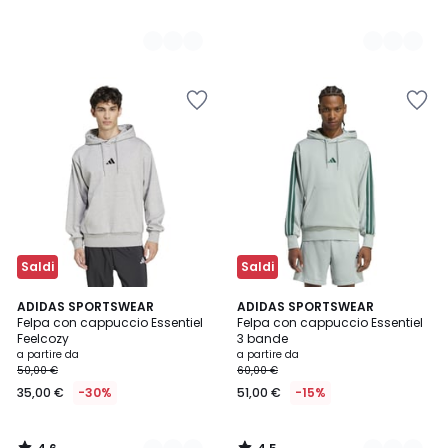
Saldi
Saldi
4,6
4,5
3
ADIDAS SPORTSWEAR
3
ADIDAS SPORTSWEAR
/ 5
/ 5
Felpa con cappuccio Essentiel
Felpa con cappuccio Essentiel
Colori
Colori
Feelcozy
3 bande
a partire da
a partire da
50,00 €
60,00 €
35,00 €
-30%
51,00 €
-15%