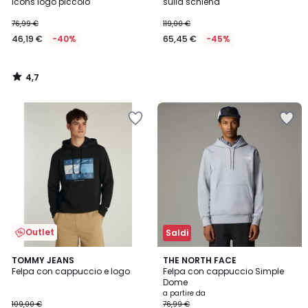
Icons logo piccolo
sulla schiena
76,99 €
119,00 €
46,19 €
-40%
65,45 €
-45%
4,7
/
5
Outlet
Saldi
TOMMY JEANS
2
THE NORTH FACE
Felpa con cappuccio e logo
Felpa con cappuccio Simple
Colori
Dome
a partire da
109,00 €
76,99 €