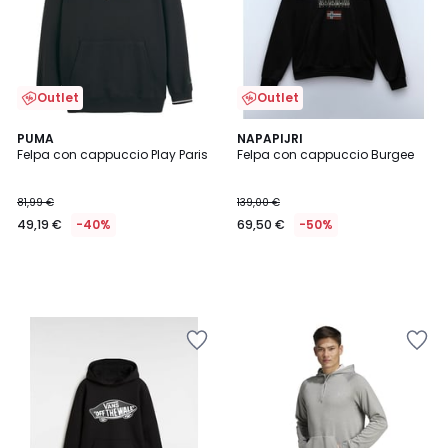
Outlet
Outlet
PUMA
NAPAPIJRI
Felpa con cappuccio Play Paris
Felpa con cappuccio Burgee
81,99 €
139,00 €
49,19 €
-40%
69,50 €
-50%