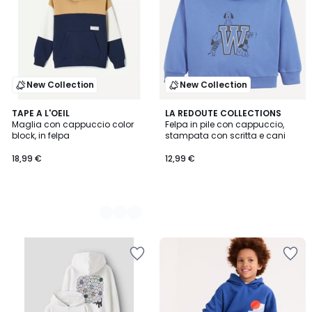
New Collection
New Collection
2
TAPE A L'OEIL
LA REDOUTE COLLECTIONS
Maglia con cappuccio color
Felpa in pile con cappuccio,
Colori
block, in felpa
stampata con scritta e cani
18,99 €
12,99 €