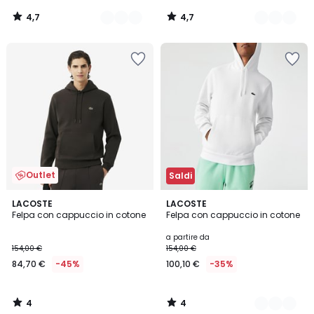
4,7
4,7
/
/
5
5
Outlet
Saldi
4
4
LACOSTE
6
LACOSTE
/
/
Felpa con cappuccio in cotone
Felpa con cappuccio in cotone
Colori
5
5
a partire da
154,00 €
154,00 €
84,70 €
-45%
100,10 €
-35%
4
4
/
/