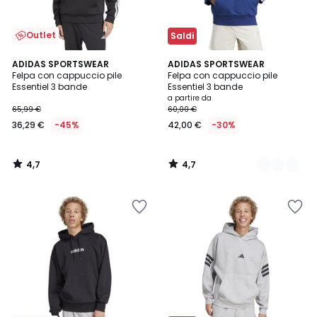
Outlet
Saldi
4,7
4,7
ADIDAS SPORTSWEAR
3
ADIDAS SPORTSWEAR
/ 5
/ 5
Felpa con cappuccio pile
Felpa con cappuccio pile
Colori
Essentiel 3 bande
Essentiel 3 bande
a partire da
65,99 €
60,00 €
36,29 €
-45%
42,00 €
-30%
4,7
4,7
/
/
5
5