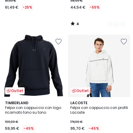
81,99 €
98,99 €
61,49 €
-25%
44,54 €
-55%
4
/
5
Outlet
Outlet
2
TIMBERLAND
2
LACOSTE
Felpa con cappuccio con logo
Felpa con cappuccio con profili
Colori
Colori
ricamato tono su tono
Lacoste
109,00 €
174,00 €
59,95 €
-45%
95,70 €
-45%