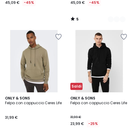
45,09 €
-45%
45,09 €
-45%
5
/
5
Saldi
4,7
4,7
6
ONLY & SONS
6
ONLY & SONS
/ 5
/ 5
Felpa con cappuccio Ceres Life
Felpa con cappuccio Ceres Life
Colori
Colori
31,99 €
31,99 €
23,99 €
-25%