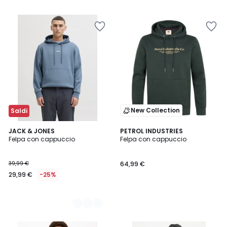
New Collection
Saldi
4
JACK & JONES
PETROL INDUSTRIES
Felpa con cappuccio
Felpa con cappuccio
Colori
39,99 €
64,99 €
29,99 €
-25%