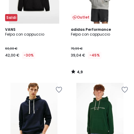
Outlet
Saldi
4,9
VANS
adidas Performance
/ 5
Felpa con cappuccio
Felpa con cappuccio
60,00 €
70,99 €
42,00 €
-30%
39,04 €
-45%
4,9
/
5