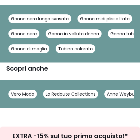
Gonna nera lunga svasata
Gonna midi plissettata
Gonne nere
Gonna in velluto donna
Gonna tubino
Gonna di maglia
Tubino colorato
Scopri anche
Vero Moda
La Redoute Collections
Anne Weyburn
Iscrizione
EXTRA -15% sul tuo primo acquisto!*
newsletter