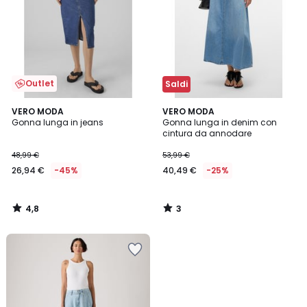
Outlet
Saldi
4,8
3
VERO MODA
VERO MODA
/ 5
/
Gonna lunga in jeans
Gonna lunga in denim con
5
cintura da annodare
48,99 €
53,99 €
26,94 €
-45%
40,49 €
-25%
4,8
3
/
/
5
5