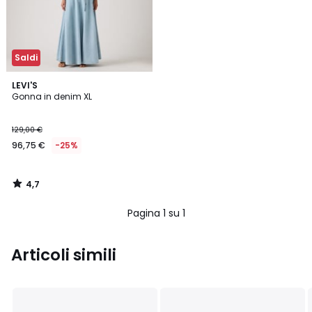
Saldi
4,7
LEVI'S
/ 5
Gonna in denim XL
129,00 €
96,75 €
-25%
4,7
/
5
Pagina 1 su 1
Articoli simili