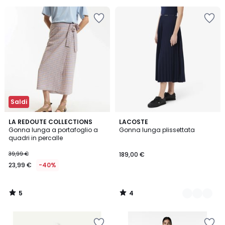
5
Invece
di
69,99
€
70%
di
sconto
applicato.
Saldi
5
4
LA REDOUTE COLLECTIONS
2
LACOSTE
/
/
Gonna lunga a portafoglio a
Gonna lunga plissettata
Colori
5
5
quadri in percalle
39,99 €
189,00 €
23,99 €
-40%
5
4
/
/
5
5