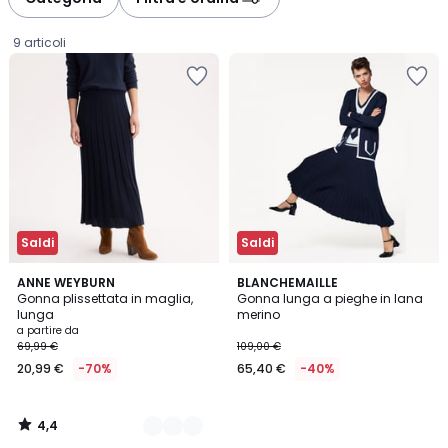
gauche
droite
9 articoli
Saldi
Saldi
4,4
2
ANNE WEYBURN
BLANCHEMAILLE
/ 5
Gonna plissettata in maglia,
Gonna lunga a pieghe in lana
Colori
lunga
merino
Prezzo
a partire da
69,99 €
109,00 €
a
20,99 €
-70%
65,40 €
-40%
partire
da
20,99
4,4
€
/