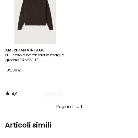
4,9
3
AMERICAN VINTAGE
/ 5
Pull collo a barchetta in maglia
Colori
grossa DAMSVILLE
109,00 €
4,9
/
5
Pagina 1 su 1
Articoli simili