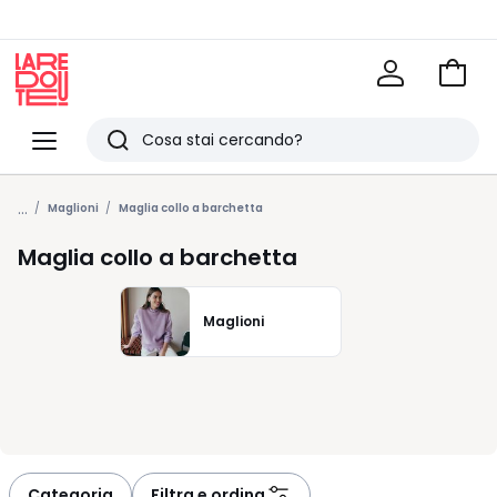
Vai
al
La
carrel
Redoute
Menu
Ricerca
Ultimi
...
articoli
Maglioni
Maglia collo a barchetta
visti
Maglia collo a barchetta
Maglioni
Categoria
Filtra e ordina