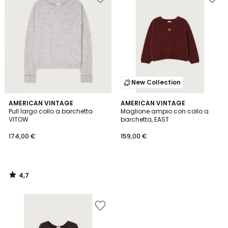
New Collection
4,7
AMERICAN VINTAGE
AMERICAN VINTAGE
/ 5
Pull largo collo a barchetta
Maglione ampio con collo a
VITOW
barchetta, EAST
174,00 €
159,00 €
4,7
/
5