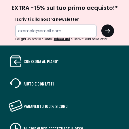
Iscrizione
EXTRA -15% sul tuo primo acquisto!*
newsletter
Iscriviti alla nostra newsletter
OK
Hai già un profilo cliente?
Clicca qui
e iscriviti alla newsletter.
CONSEGNA AL PIANO*
AIUTO E CONTATTI
PAGAMENTO 100% SICURO
14 GIORNI PER EFFETTUARE IL RESO