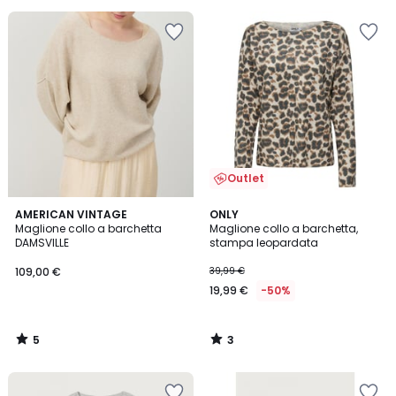
5
25%
di
sconto
applicato.
Outlet
5
3
AMERICAN VINTAGE
ONLY
/
/
Maglione collo a barchetta
Maglione collo a barchetta,
5
5
DAMSVILLE
stampa leopardata
109,00 €
39,99 €
19,99 €
-50%
5
3
/
/
5
5