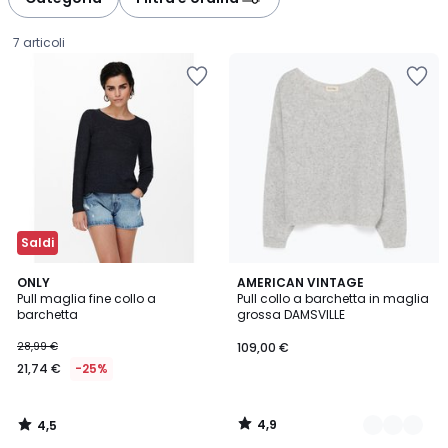
7 articoli
Saldi
4,5
4,9
ONLY
3
AMERICAN VINTAGE
/ 5
/ 5
Pull maglia fine collo a
Pull collo a barchetta in maglia
Colori
barchetta
grossa DAMSVILLE
21,74
28,99 €
109,00 €
€
21,74 €
-25%
Invece
di
28,99
4,9
4,5
€
/
/
5