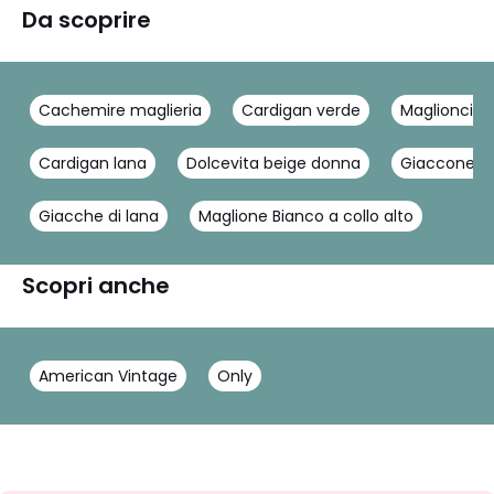
Da scoprire
Cachemire maglieria
Cardigan verde
Maglioncini
Cardigan lana
Dolcevita beige donna
Giaccone m
Giacche di lana
Maglione Bianco a collo alto
Scopri anche
American Vintage
Only