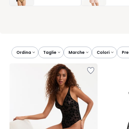
risponde davvero alle tue abitudini. Un alleato concreto, pensato
fatta.
Ordina
taglie
marche
colori
pr