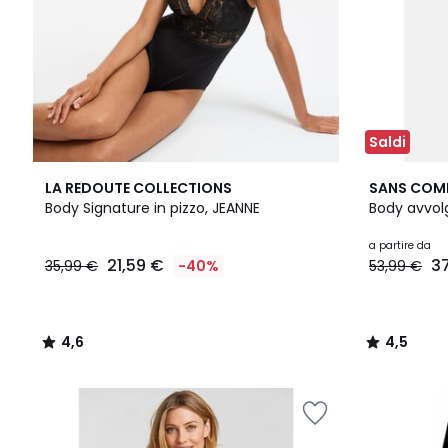
Saldi
4,6
2
4,5
LA REDOUTE COLLECTIONS
SANS COM
/ 5
Colori
/ 5
Body Signature in pizzo, JEANNE
Body avvol
a partire da
21,59 €
3
35,99 €
-40%
53,99 €
4,6
4,5
/
/
5
5