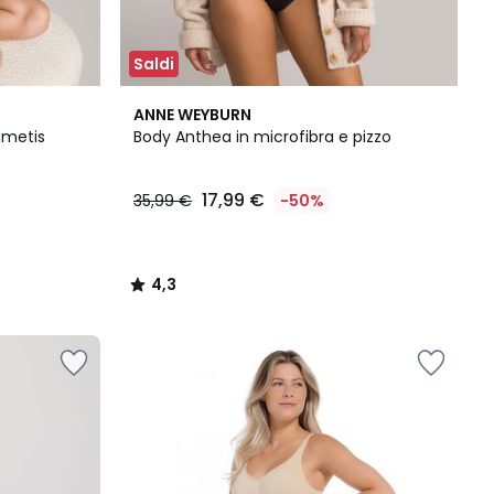
Saldi
4,3
ANNE WEYBURN
/ 5
lumetis
Body Anthea in microfibra e pizzo
17,99 €
35,99 €
-50%
4,3
/
5