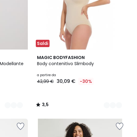
Saldi
2
3,5
MAGIC BODYFASHION
Colori
/ 5
 Modellante
Body contenitivo Slimbody
a partire da
30,09 €
42,99 €
-30%
3,5
/
5