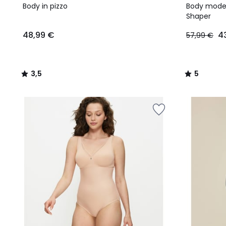
/ 5
/
Body in pizzo
Body model
5
Shaper
48,99 €
4
57,99 €
3,5
5
/
/
5
5