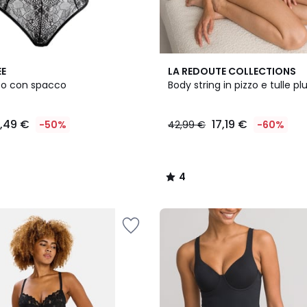
4
EE
LA REDOUTE COLLECTIONS
/
zzo con spacco
Body string in pizzo e tulle p
5
1,49 €
17,19 €
-50%
42,99 €
-60%
4
/
5