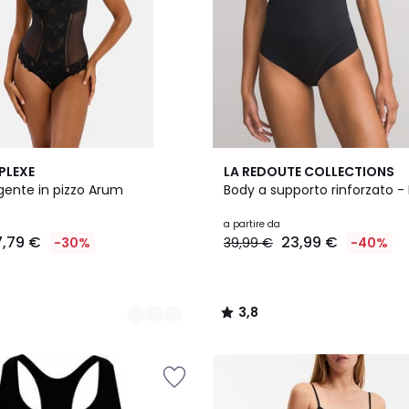
2
3,8
PLEXE
LA REDOUTE COLLECTIONS
Colori
/ 5
gente in pizzo Arum
Body a supporto rinforzato -
a partire da
7,79 €
23,99 €
-30%
39,99 €
-40%
3,8
/
5