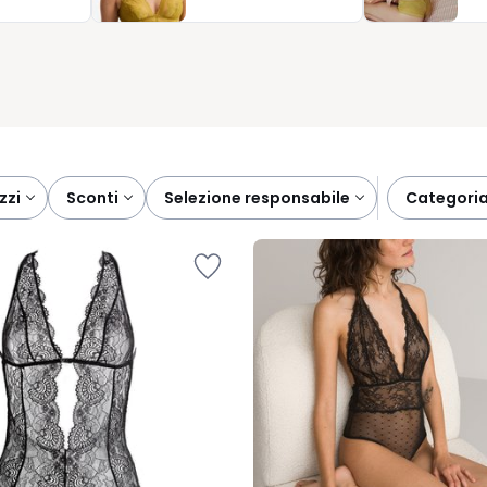
 per seguirti nel tuo ritmo, con la sicurezza di una scelta ben
ezzi
sconti
selezione responsabile
categori