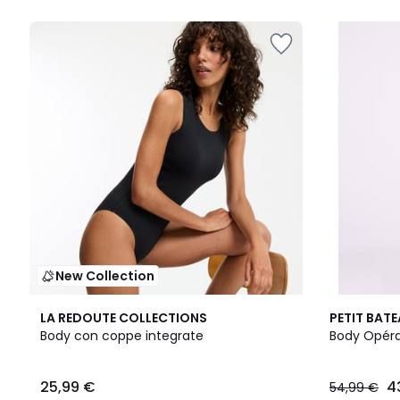
5
New Collection
2
LA REDOUTE COLLECTIONS
PETIT BAT
Colori
Body con coppe integrate
Body Opéra 
25,99 €
4
54,99 €