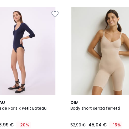
5
EAU
DIM
de Paris x Petit Bateau
Body short senza ferretti
3,99 €
45,04 €
-20%
52,99 €
-15%