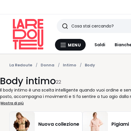
Ricerca
Ultimi
Saldi
Bianche
MENU
Menu
articoli
La
Redoute
visti
La Redoute
Donna
Intimo
Body
Body intimo
22
Il body intimo è una scelta intelligente quando vuoi ordine e se
posto, accompagna i movimenti e ti fa sentire a tuo agio dalla ma
che cerca soluzioni pratiche senza rinunciare allo stile. La nostra s
Mostra di più
microfibra e versione ultralight sono piacevoli sulla pelle e facil
integrano un ferretto discreto per un sostegno naturale, senza ri
aggiustamenti, più libertà. Che tu lo indossi sotto un outfit quo
Nuova collezione
Pigiami
base ordinata e confortevole. Puoi confrontare le opzioni in lista