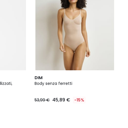
DIM
izzati,
Body senza ferretti
45,89 €
53,99 €
-15%