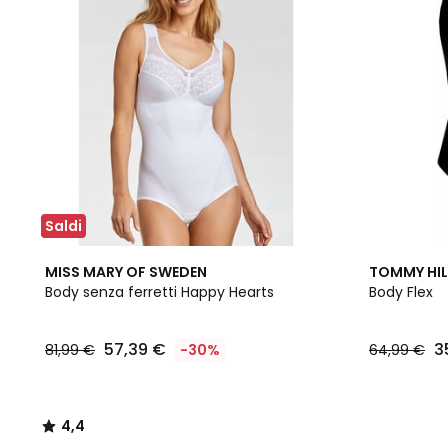
Saldi
4,4
MISS MARY OF SWEDEN
TOMMY HIL
/ 5
Body senza ferretti Happy Hearts
Body Flex
57,39 €
3
81,99 €
-30%
64,99 €
4,4
/