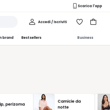
Scarica l'app
Il
Accedi / Iscriviti
Voir
Vai
Mio
ma
al
Profilo
wishlist
carrello
n brand
Bestsellers
Business
Camicie da
lip, perizoma
notte