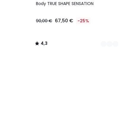
Colori
/ 5
Body TRUE SHAPE SENSATION
67,50 €
90,00 €
-25%
4,3
/
5