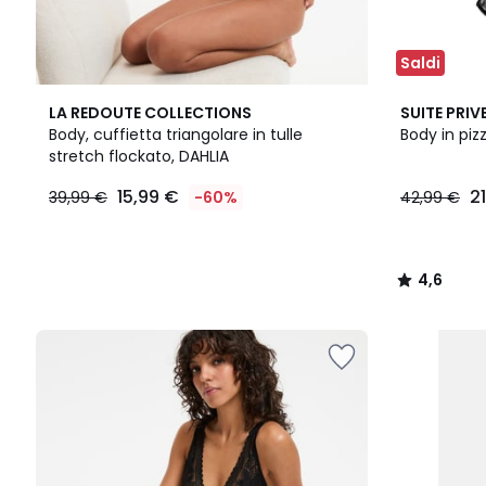
Saldi
4,6
LA REDOUTE COLLECTIONS
SUITE PRIV
/ 5
Body, cuffietta triangolare in tulle
Body in pi
stretch flockato, DAHLIA
15,99
15,99 €
2
39,99 €
-60%
42,99 €
€
Invece
di
39,99
4,6
€
/
60%
5
di
sconto
applicato.