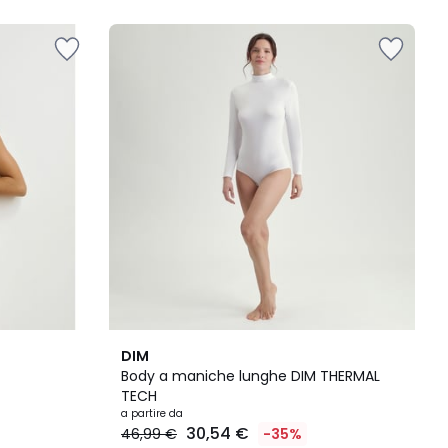
2
5
DIM
Colori
/
Body a maniche lunghe DIM THERMAL
5
TECH
a partire da
30,54 €
46,99 €
-35%