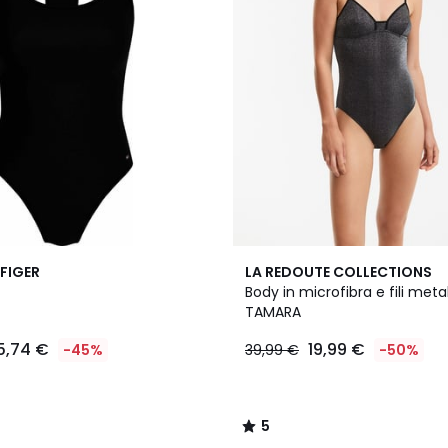
5
FIGER
LA REDOUTE COLLECTIONS
/
Body in microfibra e fili metall
5
TAMARA
5,74 €
19,99 €
-45%
39,99 €
-50%
5
/