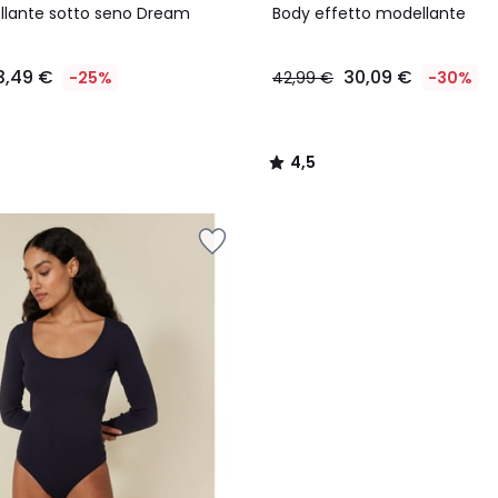
/ 5
lante sotto seno Dream
Body effetto modellante
3,49 €
30,09 €
-25%
42,99 €
-30%
4,5
/
5